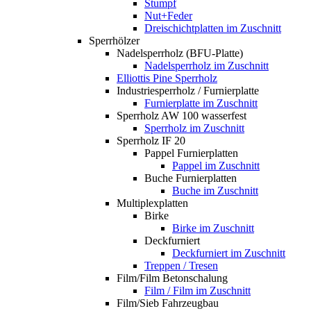
Stumpf
Nut+Feder
Dreischichtplatten im Zuschnitt
Sperrhölzer
Nadelsperrholz (BFU-Platte)
Nadelsperrholz im Zuschnitt
Elliottis Pine Sperrholz
Industriesperrholz / Furnierplatte
Furnierplatte im Zuschnitt
Sperrholz AW 100 wasserfest
Sperrholz im Zuschnitt
Sperrholz IF 20
Pappel Furnierplatten
Pappel im Zuschnitt
Buche Furnierplatten
Buche im Zuschnitt
Multiplexplatten
Birke
Birke im Zuschnitt
Deckfurniert
Deckfurniert im Zuschnitt
Treppen / Tresen
Film/Film Betonschalung
Film / Film im Zuschnitt
Film/Sieb Fahrzeugbau