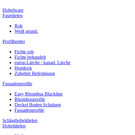
Hobelware
Fasedielen
Roh
Weiß grund.
Profilbretter
Fichte roh
Fichte behandelt
europ.Lärche / kanad. Lärche
Hemlock
Zubehör Befestigung
Fassadenprofile
Easy Rhombus Blackline
Rhombusprofile
Deckel Boden Schalung
Fassadenprofile
Schlaghobeldielen
Hobeldielen