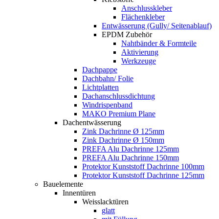
Anschlusskleber
Flächenkleber
Entwässerung (Gully/ Seitenablauf)
EPDM Zubehör
Nahtbänder & Formteile
Aktivierung
Werkzeuge
Dachpappe
Dachbahn/ Folie
Lichtplatten
Dachanschlussdichtung
Windrispenband
MAKO Premium Plane
Dachentwässerung
Zink Dachrinne Ø 125mm
Zink Dachrinne Ø 150mm
PREFA Alu Dachrinne 125mm
PREFA Alu Dachrinne 150mm
Protektor Kunststoff Dachrinne 100mm
Protektor Kunststoff Dachrinne 125mm
Bauelemente
Innentüren
Weisslacktüren
glatt