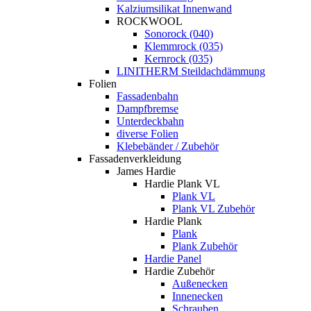
Kalziumsilikat Innenwand
ROCKWOOL
Sonorock (040)
Klemmrock (035)
Kernrock (035)
LINITHERM Steildachdämmung
Folien
Fassadenbahn
Dampfbremse
Unterdeckbahn
diverse Folien
Klebebänder / Zubehör
Fassadenverkleidung
James Hardie
Hardie Plank VL
Plank VL
Plank VL Zubehör
Hardie Plank
Plank
Plank Zubehör
Hardie Panel
Hardie Zubehör
Außenecken
Innenecken
Schrauben