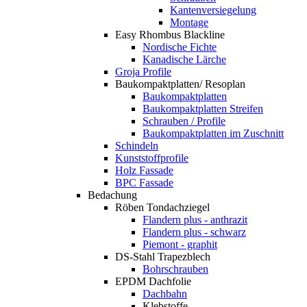
Kantenversiegelung
Montage
Easy Rhombus Blackline
Nordische Fichte
Kanadische Lärche
Groja Profile
Baukompaktplatten/ Resoplan
Baukompaktplatten
Baukompaktplatten Streifen
Schrauben / Profile
Baukompaktplatten im Zuschnitt
Schindeln
Kunststoffprofile
Holz Fassade
BPC Fassade
Bedachung
Röben Tondachziegel
Flandern plus - anthrazit
Flandern plus - schwarz
Piemont - graphit
DS-Stahl Trapezblech
Bohrschrauben
EPDM Dachfolie
Dachbahn
Klebstoffe