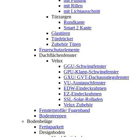
mit Füllung
mit Rillen
mit Lichtausschnitt
Türzargen
Rundkante
Smart 2 Kante
Glastüren
Türdrücker
Zubehör Türen
Feuerschutzelemente
Dachflächenfenster
Velux
GGU-Schwingfenster
GPU-Klapp-Schwingfenster
GXU/ GVT-Dachausstiegsfenster
VU-Austauschfenster
EDW-Eindeckrahmen
EZ-Eindeckrahmen
SSL-Solar-Rolladen
Velux Zubehör
Fensterprofile/ Fugenband
Bodentreppen
Bodenbeläge
Fertigparkett
Designboden