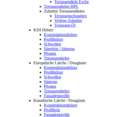
Terrassendiele Esche
Terrassendielen HPL
Zubehör Terrassendielen
Terrassenschrauben
Verlege Zubehör
Terrassen-Öl
KDI Hölzer
Konstruktionshölzer
Profilhölzer
Schwellen
Sägefein / Sägerau
Pfosten
Terrassendielen
Europäische Lärche / Douglasie
Konstruktionshölzer
Profilhölzer
Schwellen
Sägerau
Pfosten
Terrassendielen
Fassadenprofile
Kanadische Lärche / Douglasie
Konstruktionshölzer
Profilholz
Fassadenprofile