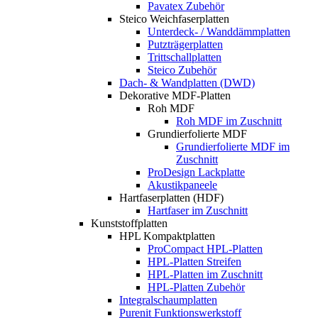
Pavatex Zubehör
Steico Weichfaserplatten
Unterdeck- / Wanddämmplatten
Putzträgerplatten
Trittschallplatten
Steico Zubehör
Dach- & Wandplatten (DWD)
Dekorative MDF-Platten
Roh MDF
Roh MDF im Zuschnitt
Grundierfolierte MDF
Grundierfolierte MDF im
Zuschnitt
ProDesign Lackplatte
Akustikpaneele
Hartfaserplatten (HDF)
Hartfaser im Zuschnitt
Kunststoffplatten
HPL Kompaktplatten
ProCompact HPL-Platten
HPL-Platten Streifen
HPL-Platten im Zuschnitt
HPL-Platten Zubehör
Integralschaumplatten
Purenit Funktionswerkstoff