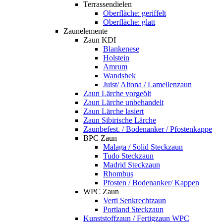
Terrassendielen
Oberfläche: geriffelt
Oberfläche: glatt
Zaunelemente
Zaun KDI
Blankenese
Holstein
Amrum
Wandsbek
Juist/ Altona / Lamellenzaun
Zaun Lärche vorgeölt
Zaun Lärche unbehandelt
Zaun Lärche lasiert
Zaun Sibirische Lärche
Zaunbefest. / Bodenanker / Pfostenkappe
BPC Zaun
Malaga / Solid Steckzaun
Tudo Steckzaun
Madrid Steckzaun
Rhombus
Pfosten / Bodenanker/ Kappen
WPC Zaun
Verti Senkrechtzaun
Portland Steckzaun
Kunststoffzaun / Fertigzaun WPC