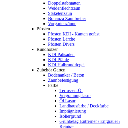
Doppelstabmatten
Weidenflechtzaun
Staketenzaun
Bonanza Zaunbretter
Vorgartenzäune
Pfosten
Pfosten KDI - Kanten gefast
Pfosten Lärche
Pfosten Divers
Rundhölzer
KDI Palisaden
KDI Pfähle
KDI Halbrundriegel
Zubehör Garten
Bodenanker / Beton
Zaunbefestigung
Farbe
Terrassen-Öl
Vergrauungslasur
Öl Lasur
Landhausfarbe / Deckfarbe
Imprägnierung
Isoliergrund
Grünbelag-Entferner / Entgrauer /
Reiniger