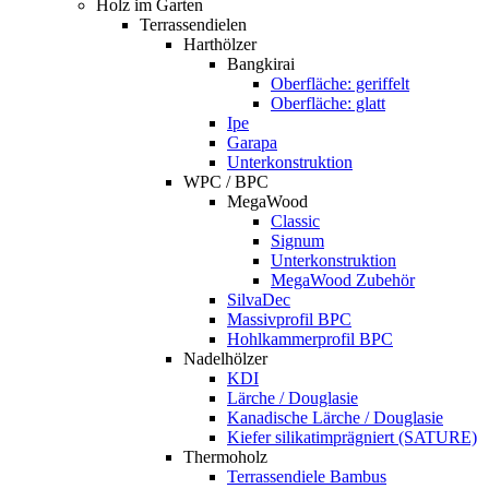
Holz im Garten
Terrassendielen
Harthölzer
Bangkirai
Oberfläche: geriffelt
Oberfläche: glatt
Ipe
Garapa
Unterkonstruktion
WPC / BPC
MegaWood
Classic
Signum
Unterkonstruktion
MegaWood Zubehör
SilvaDec
Massivprofil BPC
Hohlkammerprofil BPC
Nadelhölzer
KDI
Lärche / Douglasie
Kanadische Lärche / Douglasie
Kiefer silikatimprägniert (SATURE)
Thermoholz
Terrassendiele Bambus