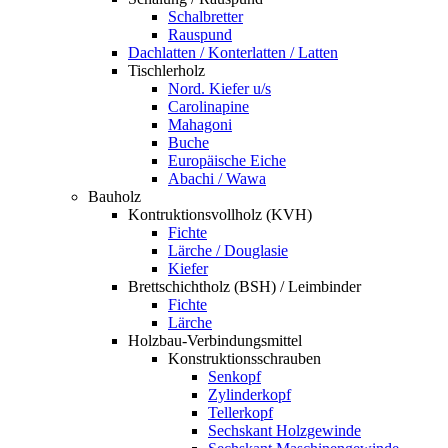
Schalbretter
Rauspund
Dachlatten / Konterlatten / Latten
Tischlerholz
Nord. Kiefer u/s
Carolinapine
Mahagoni
Buche
Europäische Eiche
Abachi / Wawa
Bauholz
Kontruktionsvollholz (KVH)
Fichte
Lärche / Douglasie
Kiefer
Brettschichtholz (BSH) / Leimbinder
Fichte
Lärche
Holzbau-Verbindungsmittel
Konstruktionsschrauben
Senkopf
Zylinderkopf
Tellerkopf
Sechskant Holzgewinde