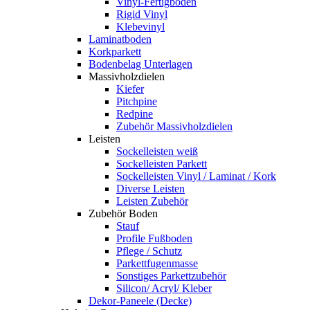
Vinyl-Fertigboden
Rigid Vinyl
Klebevinyl
Laminatboden
Korkparkett
Bodenbelag Unterlagen
Massivholzdielen
Kiefer
Pitchpine
Redpine
Zubehör Massivholzdielen
Leisten
Sockelleisten weiß
Sockelleisten Parkett
Sockelleisten Vinyl / Laminat / Kork
Diverse Leisten
Leisten Zubehör
Zubehör Boden
Stauf
Profile Fußboden
Pflege / Schutz
Parkettfugenmasse
Sonstiges Parkettzubehör
Silicon/ Acryl/ Kleber
Dekor-Paneele (Decke)