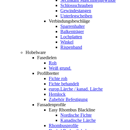
Sechskant Maschinengewinde
Schlossschrauben
Gewindestangen
Unterlegscheiben
Verbindungsbeschläge
Sparrenhalter
Balkenträger
Lochplatten
Winkel
Rispenband
Hobelware
Fasedielen
Roh
Weiß grund.
Profilbretter
Fichte roh
Fichte behandelt
europ.Lärche / kanad. Lärche
Hemlock
Zubehör Befestigung
Fassadenprofile
Easy Rhombus Blackline
Nordische Fichte
Kanadische Lärche
Rhombusprofile