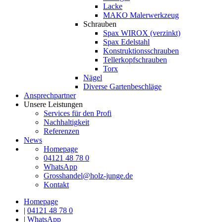
Lacke
MAKO Malerwerkzeug
Schrauben
Spax WIROX (verzinkt)
Spax Edelstahl
Konstruktionsschrauben
Tellerkopfschrauben
Torx
Nägel
Diverse Gartenbeschläge
Ansprechpartner
Unsere Leistungen
Services für den Profi
Nachhaltigkeit
Referenzen
News
Homepage
04121 48 78 0
WhatsApp
Grosshandel@holz-junge.de
Kontakt
Homepage
|
04121 48 78 0
|
WhatsApp