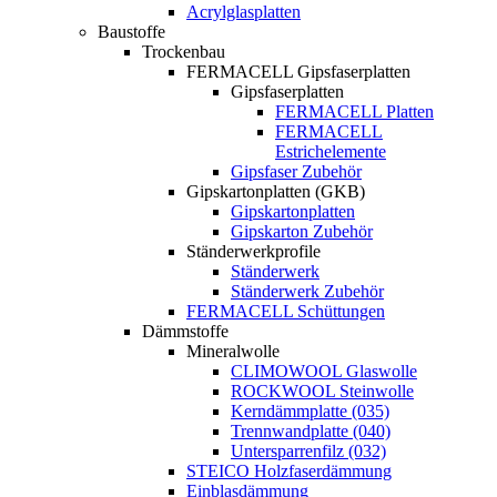
Acrylglasplatten
Baustoffe
Trockenbau
FERMACELL Gipsfaserplatten
Gipsfaserplatten
FERMACELL Platten
FERMACELL
Estrichelemente
Gipsfaser Zubehör
Gipskartonplatten (GKB)
Gipskartonplatten
Gipskarton Zubehör
Ständerwerkprofile
Ständerwerk
Ständerwerk Zubehör
FERMACELL Schüttungen
Dämmstoffe
Mineralwolle
CLIMOWOOL Glaswolle
ROCKWOOL Steinwolle
Kerndämmplatte (035)
Trennwandplatte (040)
Untersparrenfilz (032)
STEICO Holzfaserdämmung
Einblasdämmung