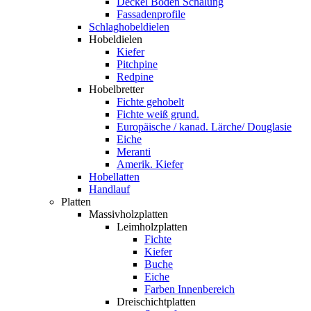
Deckel Boden Schalung
Fassadenprofile
Schlaghobeldielen
Hobeldielen
Kiefer
Pitchpine
Redpine
Hobelbretter
Fichte gehobelt
Fichte weiß grund.
Europäische / kanad. Lärche/ Douglasie
Eiche
Meranti
Amerik. Kiefer
Hobellatten
Handlauf
Platten
Massivholzplatten
Leimholzplatten
Fichte
Kiefer
Buche
Eiche
Farben Innenbereich
Dreischichtplatten