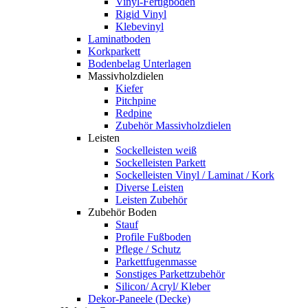
Vinyl-Fertigboden
Rigid Vinyl
Klebevinyl
Laminatboden
Korkparkett
Bodenbelag Unterlagen
Massivholzdielen
Kiefer
Pitchpine
Redpine
Zubehör Massivholzdielen
Leisten
Sockelleisten weiß
Sockelleisten Parkett
Sockelleisten Vinyl / Laminat / Kork
Diverse Leisten
Leisten Zubehör
Zubehör Boden
Stauf
Profile Fußboden
Pflege / Schutz
Parkettfugenmasse
Sonstiges Parkettzubehör
Silicon/ Acryl/ Kleber
Dekor-Paneele (Decke)