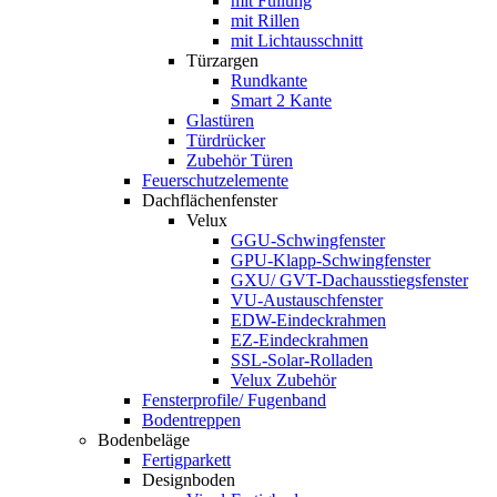
mit Füllung
mit Rillen
mit Lichtausschnitt
Türzargen
Rundkante
Smart 2 Kante
Glastüren
Türdrücker
Zubehör Türen
Feuerschutzelemente
Dachflächenfenster
Velux
GGU-Schwingfenster
GPU-Klapp-Schwingfenster
GXU/ GVT-Dachausstiegsfenster
VU-Austauschfenster
EDW-Eindeckrahmen
EZ-Eindeckrahmen
SSL-Solar-Rolladen
Velux Zubehör
Fensterprofile/ Fugenband
Bodentreppen
Bodenbeläge
Fertigparkett
Designboden