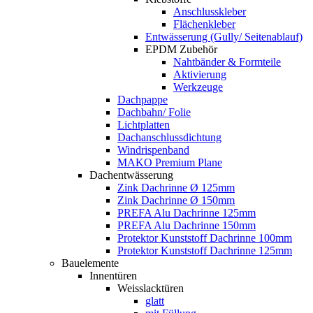
Anschlusskleber
Flächenkleber
Entwässerung (Gully/ Seitenablauf)
EPDM Zubehör
Nahtbänder & Formteile
Aktivierung
Werkzeuge
Dachpappe
Dachbahn/ Folie
Lichtplatten
Dachanschlussdichtung
Windrispenband
MAKO Premium Plane
Dachentwässerung
Zink Dachrinne Ø 125mm
Zink Dachrinne Ø 150mm
PREFA Alu Dachrinne 125mm
PREFA Alu Dachrinne 150mm
Protektor Kunststoff Dachrinne 100mm
Protektor Kunststoff Dachrinne 125mm
Bauelemente
Innentüren
Weisslacktüren
glatt