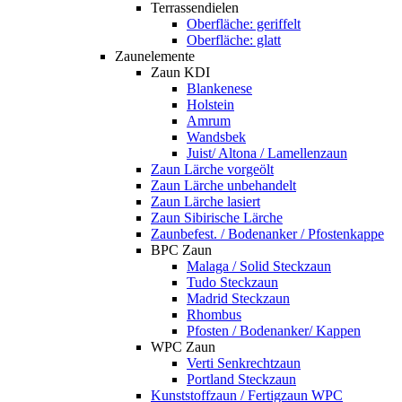
Terrassendielen
Oberfläche: geriffelt
Oberfläche: glatt
Zaunelemente
Zaun KDI
Blankenese
Holstein
Amrum
Wandsbek
Juist/ Altona / Lamellenzaun
Zaun Lärche vorgeölt
Zaun Lärche unbehandelt
Zaun Lärche lasiert
Zaun Sibirische Lärche
Zaunbefest. / Bodenanker / Pfostenkappe
BPC Zaun
Malaga / Solid Steckzaun
Tudo Steckzaun
Madrid Steckzaun
Rhombus
Pfosten / Bodenanker/ Kappen
WPC Zaun
Verti Senkrechtzaun
Portland Steckzaun
Kunststoffzaun / Fertigzaun WPC