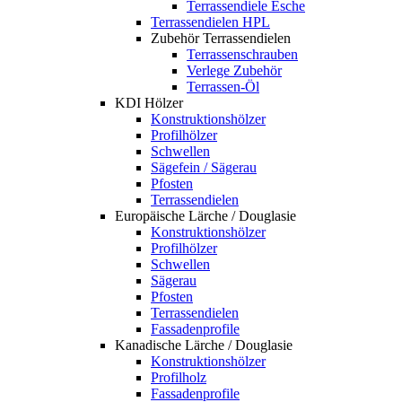
Terrassendiele Esche
Terrassendielen HPL
Zubehör Terrassendielen
Terrassenschrauben
Verlege Zubehör
Terrassen-Öl
KDI Hölzer
Konstruktionshölzer
Profilhölzer
Schwellen
Sägefein / Sägerau
Pfosten
Terrassendielen
Europäische Lärche / Douglasie
Konstruktionshölzer
Profilhölzer
Schwellen
Sägerau
Pfosten
Terrassendielen
Fassadenprofile
Kanadische Lärche / Douglasie
Konstruktionshölzer
Profilholz
Fassadenprofile