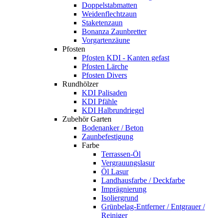
Doppelstabmatten
Weidenflechtzaun
Staketenzaun
Bonanza Zaunbretter
Vorgartenzäune
Pfosten
Pfosten KDI - Kanten gefast
Pfosten Lärche
Pfosten Divers
Rundhölzer
KDI Palisaden
KDI Pfähle
KDI Halbrundriegel
Zubehör Garten
Bodenanker / Beton
Zaunbefestigung
Farbe
Terrassen-Öl
Vergrauungslasur
Öl Lasur
Landhausfarbe / Deckfarbe
Imprägnierung
Isoliergrund
Grünbelag-Entferner / Entgrauer /
Reiniger