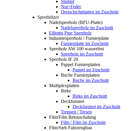
Stumpf
Nut+Feder
Dreischichtplatten im Zuschnitt
Sperrhölzer
Nadelsperrholz (BFU-Platte)
Nadelsperrholz im Zuschnitt
Elliottis Pine Sperrholz
Industriesperrholz / Furnierplatte
Furnierplatte im Zuschnitt
Sperrholz AW 100 wasserfest
Sperrholz im Zuschnitt
Sperrholz IF 20
Pappel Furnierplatten
Pappel im Zuschnitt
Buche Furnierplatten
Buche im Zuschnitt
Multiplexplatten
Birke
Birke im Zuschnitt
Deckfurniert
Deckfurniert im Zuschnitt
Treppen / Tresen
Film/Film Betonschalung
Film / Film im Zuschnitt
Film/Sieb Fahrzeugbau