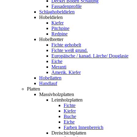
Deckel Boden Schalung
Fassadenprofile
Schlaghobeldielen
Hobeldielen
Kiefer
Pitchpine
Redpine
Hobelbretter
Fichte gehobelt
Fichte weiß grund.
Europäische / kanad. Lärche/ Douglasie
Eiche
Meranti
Amerik. Kiefer
Hobellatten
Handlauf
Platten
Massivholzplatten
Leimholzplatten
Fichte
Kiefer
Buche
Eiche
Farben Innenbereich
Dreischichtplatten