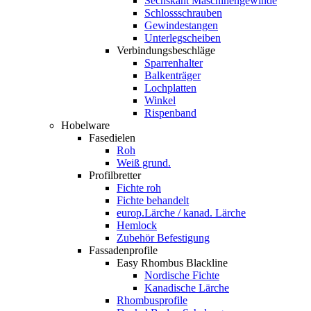
Sechskant Maschinengewinde
Schlossschrauben
Gewindestangen
Unterlegscheiben
Verbindungsbeschläge
Sparrenhalter
Balkenträger
Lochplatten
Winkel
Rispenband
Hobelware
Fasedielen
Roh
Weiß grund.
Profilbretter
Fichte roh
Fichte behandelt
europ.Lärche / kanad. Lärche
Hemlock
Zubehör Befestigung
Fassadenprofile
Easy Rhombus Blackline
Nordische Fichte
Kanadische Lärche
Rhombusprofile