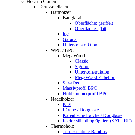
Holz im Garten
Terrassendielen
Harthölzer
Bangkirai
Oberfläche: geriffelt
Oberfläche: glatt
Ipe
Garapa
Unterkonstruktion
WPC / BPC
MegaWood
Classic
Signum
Unterkonstruktion
MegaWood Zubehör
SilvaDec
Massivprofil BPC
Hohlkammerprofil BPC
Nadelhölzer
KDI
Lärche / Douglasie
Kanadische Lärche / Douglasie
Kiefer silikatimprägniert (SATURE)
Thermoholz
Terrassendiele Bambus