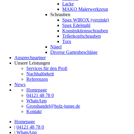
Lacke
MAKO Malerwerkzeug
Schrauben
Spax WIROX (verzinkt)
Spax Edelstahl
Konstruktionsschrauben
Tellerkopfschrauben
Torx
Nägel
Diverse Gartenbeschläge
Ansprechpartner
Unsere Leistungen
Services für den Profi
Nachhaltigkeit
Referenzen
News
Homepage
04121 48 78 0
WhatsApp
Grosshandel@holz-junge.de
Kontakt
Homepage
|
04121 48 78 0
|
WhatsApp