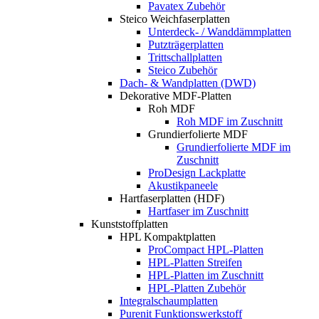
Pavatex Zubehör
Steico Weichfaserplatten
Unterdeck- / Wanddämmplatten
Putzträgerplatten
Trittschallplatten
Steico Zubehör
Dach- & Wandplatten (DWD)
Dekorative MDF-Platten
Roh MDF
Roh MDF im Zuschnitt
Grundierfolierte MDF
Grundierfolierte MDF im
Zuschnitt
ProDesign Lackplatte
Akustikpaneele
Hartfaserplatten (HDF)
Hartfaser im Zuschnitt
Kunststoffplatten
HPL Kompaktplatten
ProCompact HPL-Platten
HPL-Platten Streifen
HPL-Platten im Zuschnitt
HPL-Platten Zubehör
Integralschaumplatten
Purenit Funktionswerkstoff