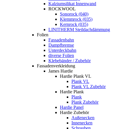
Kalziumsilikat Innenwand
ROCKWOOL
Sonorock (040)
Klemmrock (035)
Kernrock (035)
LINITHERM Steildachdämmung
Folien
Fassadenbahn
Dampfbremse
Unterdeckbahn
diverse Folien
Klebebänder / Zubehör
Fassadenverkleidung
James Hardie
Hardie Plank VL
Plank VL
Plank VL Zubehör
Hardie Plank
Plank
Plank Zubehör
Hardie Panel
Hardie Zubehör
Außenecken
Innenecken
Schrauben