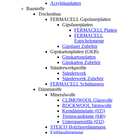
Acrylglasplatten
Baustoffe
Trockenbau
FERMACELL Gipsfaserplatten
Gipsfaserplatten
FERMACELL Platten
FERMACELL
Estrichelemente
Gipsfaser Zubehör
Gipskartonplatten (GKB)
Gipskartonplatten
Gipskarton Zubehör
Ständerwerkprofile
Ständerwerk
Ständerwerk Zubehör
FERMACELL Schüttungen
Dämmstoffe
Mineralwolle
CLIMOWOOL Glaswolle
ROCKWOOL Steinwolle
Kerndämmplatte (035)
Trennwandplatte (040)
Untersparrenfilz (032)
STEICO Holzfaserdämmung
Einblasdämmung