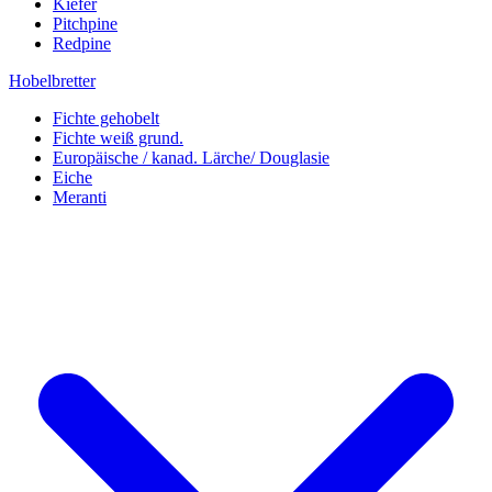
Kiefer
Pitchpine
Redpine
Hobelbretter
Fichte gehobelt
Fichte weiß grund.
Europäische / kanad. Lärche/ Douglasie
Eiche
Meranti