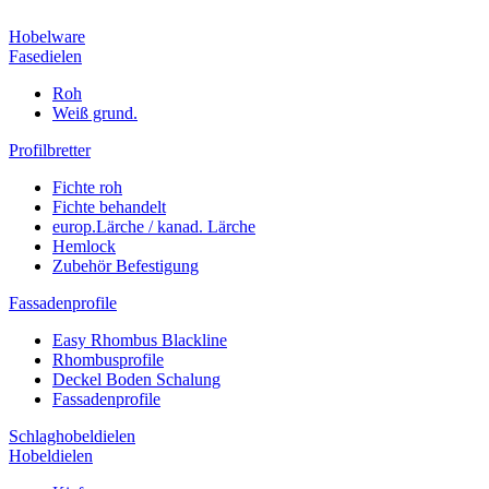
Hobelware
Fasedielen
Roh
Weiß grund.
Profilbretter
Fichte roh
Fichte behandelt
europ.Lärche / kanad. Lärche
Hemlock
Zubehör Befestigung
Fassadenprofile
Easy Rhombus Blackline
Rhombusprofile
Deckel Boden Schalung
Fassadenprofile
Schlaghobeldielen
Hobeldielen