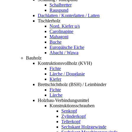
Schalbretter
Rauspund
Dachlatten / Konterlatten / Latten
Tischlerholz
Nord. Kiefer u/s
Carolinapine
Mahagoni
Buche
Europäische Eiche
Abachi / Wawa
Bauholz
Kontruktionsvollholz (KVH)
Fichte
Lärche / Douglasie
Kiefer
Brettschichtholz (BSH) / Leimbinder
Fichte
Lärche
Holzbau-Verbindungsmittel
Konstruktionsschrauben
Senkopf
Zylinderkopf
Tellerkopf
Sechskant Holzgewinde