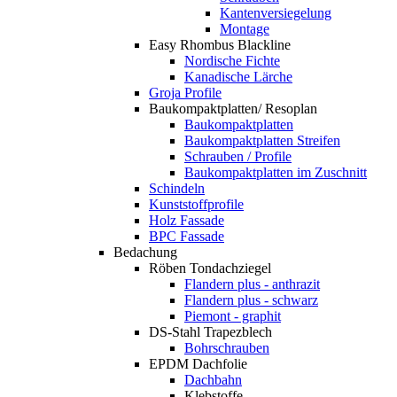
Kantenversiegelung
Montage
Easy Rhombus Blackline
Nordische Fichte
Kanadische Lärche
Groja Profile
Baukompaktplatten/ Resoplan
Baukompaktplatten
Baukompaktplatten Streifen
Schrauben / Profile
Baukompaktplatten im Zuschnitt
Schindeln
Kunststoffprofile
Holz Fassade
BPC Fassade
Bedachung
Röben Tondachziegel
Flandern plus - anthrazit
Flandern plus - schwarz
Piemont - graphit
DS-Stahl Trapezblech
Bohrschrauben
EPDM Dachfolie
Dachbahn
Klebstoffe