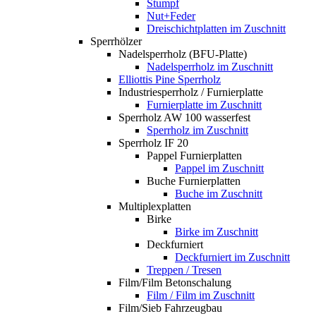
Stumpf
Nut+Feder
Dreischichtplatten im Zuschnitt
Sperrhölzer
Nadelsperrholz (BFU-Platte)
Nadelsperrholz im Zuschnitt
Elliottis Pine Sperrholz
Industriesperrholz / Furnierplatte
Furnierplatte im Zuschnitt
Sperrholz AW 100 wasserfest
Sperrholz im Zuschnitt
Sperrholz IF 20
Pappel Furnierplatten
Pappel im Zuschnitt
Buche Furnierplatten
Buche im Zuschnitt
Multiplexplatten
Birke
Birke im Zuschnitt
Deckfurniert
Deckfurniert im Zuschnitt
Treppen / Tresen
Film/Film Betonschalung
Film / Film im Zuschnitt
Film/Sieb Fahrzeugbau