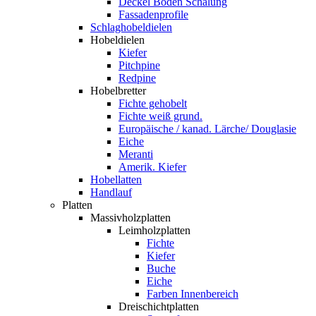
Deckel Boden Schalung
Fassadenprofile
Schlaghobeldielen
Hobeldielen
Kiefer
Pitchpine
Redpine
Hobelbretter
Fichte gehobelt
Fichte weiß grund.
Europäische / kanad. Lärche/ Douglasie
Eiche
Meranti
Amerik. Kiefer
Hobellatten
Handlauf
Platten
Massivholzplatten
Leimholzplatten
Fichte
Kiefer
Buche
Eiche
Farben Innenbereich
Dreischichtplatten