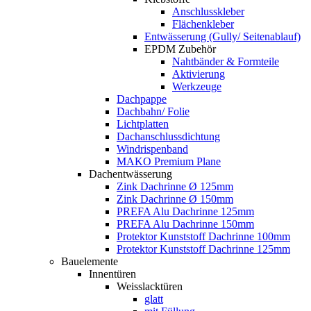
Anschlusskleber
Flächenkleber
Entwässerung (Gully/ Seitenablauf)
EPDM Zubehör
Nahtbänder & Formteile
Aktivierung
Werkzeuge
Dachpappe
Dachbahn/ Folie
Lichtplatten
Dachanschlussdichtung
Windrispenband
MAKO Premium Plane
Dachentwässerung
Zink Dachrinne Ø 125mm
Zink Dachrinne Ø 150mm
PREFA Alu Dachrinne 125mm
PREFA Alu Dachrinne 150mm
Protektor Kunststoff Dachrinne 100mm
Protektor Kunststoff Dachrinne 125mm
Bauelemente
Innentüren
Weisslacktüren
glatt