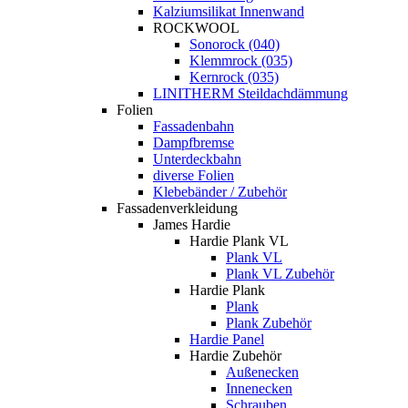
Kalziumsilikat Innenwand
ROCKWOOL
Sonorock (040)
Klemmrock (035)
Kernrock (035)
LINITHERM Steildachdämmung
Folien
Fassadenbahn
Dampfbremse
Unterdeckbahn
diverse Folien
Klebebänder / Zubehör
Fassadenverkleidung
James Hardie
Hardie Plank VL
Plank VL
Plank VL Zubehör
Hardie Plank
Plank
Plank Zubehör
Hardie Panel
Hardie Zubehör
Außenecken
Innenecken
Schrauben