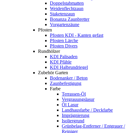
Doppelstabmatten
Weidenflechtzaun
Staketenzaun
Bonanza Zaunbretter
Vorgartenzäune
Pfosten
Pfosten KDI - Kanten gefast
Pfosten Lärche
Pfosten Divers
Rundhölzer
KDI Palisaden
KDI Pfähle
KDI Halbrundriegel
Zubehör Garten
Bodenanker / Beton
Zaunbefestigung
Farbe
Terrassen-Öl
Vergrauungslasur
Öl Lasur
Landhausfarbe / Deckfarbe
Imprägnierung
Isoliergrund
Grünbelag-Entferner / Entgrauer /
Reiniger