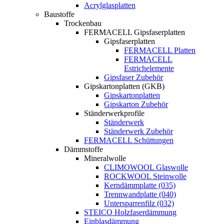
Acrylglasplatten
Baustoffe
Trockenbau
FERMACELL Gipsfaserplatten
Gipsfaserplatten
FERMACELL Platten
FERMACELL
Estrichelemente
Gipsfaser Zubehör
Gipskartonplatten (GKB)
Gipskartonplatten
Gipskarton Zubehör
Ständerwerkprofile
Ständerwerk
Ständerwerk Zubehör
FERMACELL Schüttungen
Dämmstoffe
Mineralwolle
CLIMOWOOL Glaswolle
ROCKWOOL Steinwolle
Kerndämmplatte (035)
Trennwandplatte (040)
Untersparrenfilz (032)
STEICO Holzfaserdämmung
Einblasdämmung