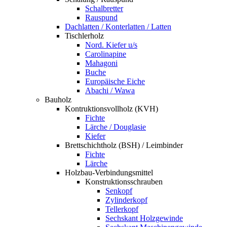
Schalbretter
Rauspund
Dachlatten / Konterlatten / Latten
Tischlerholz
Nord. Kiefer u/s
Carolinapine
Mahagoni
Buche
Europäische Eiche
Abachi / Wawa
Bauholz
Kontruktionsvollholz (KVH)
Fichte
Lärche / Douglasie
Kiefer
Brettschichtholz (BSH) / Leimbinder
Fichte
Lärche
Holzbau-Verbindungsmittel
Konstruktionsschrauben
Senkopf
Zylinderkopf
Tellerkopf
Sechskant Holzgewinde