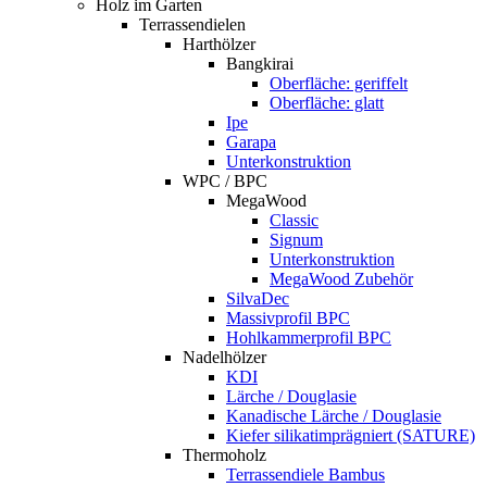
Holz im Garten
Terrassendielen
Harthölzer
Bangkirai
Oberfläche: geriffelt
Oberfläche: glatt
Ipe
Garapa
Unterkonstruktion
WPC / BPC
MegaWood
Classic
Signum
Unterkonstruktion
MegaWood Zubehör
SilvaDec
Massivprofil BPC
Hohlkammerprofil BPC
Nadelhölzer
KDI
Lärche / Douglasie
Kanadische Lärche / Douglasie
Kiefer silikatimprägniert (SATURE)
Thermoholz
Terrassendiele Bambus