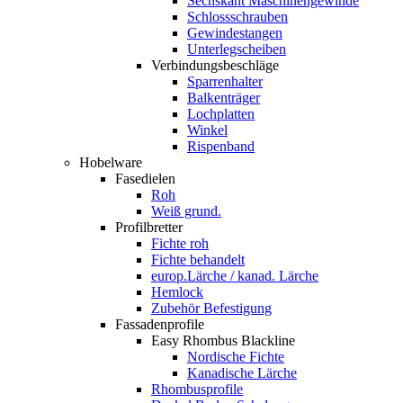
Sechskant Maschinengewinde
Schlossschrauben
Gewindestangen
Unterlegscheiben
Verbindungsbeschläge
Sparrenhalter
Balkenträger
Lochplatten
Winkel
Rispenband
Hobelware
Fasedielen
Roh
Weiß grund.
Profilbretter
Fichte roh
Fichte behandelt
europ.Lärche / kanad. Lärche
Hemlock
Zubehör Befestigung
Fassadenprofile
Easy Rhombus Blackline
Nordische Fichte
Kanadische Lärche
Rhombusprofile