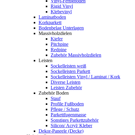
Vinyl-Fertigboden
Rigid Vinyl
Klebevinyl
Laminatboden
Korkparkett
Bodenbelag Unterlagen
Massivholzdielen
Kiefer
Pitchpine
Redpine
Zubehör Massivholzdielen
Leisten
Sockelleisten weiß
Sockelleisten Parkett
Sockelleisten Vinyl / Laminat / Kork
Diverse Leisten
Leisten Zubehör
Zubehör Boden
Stauf
Profile Fußboden
Pflege / Schutz
Parkettfugenmasse
Sonstiges Parkettzubehör
Silicon/ Acryl/ Kleber
Dekor-Paneele (Decke)