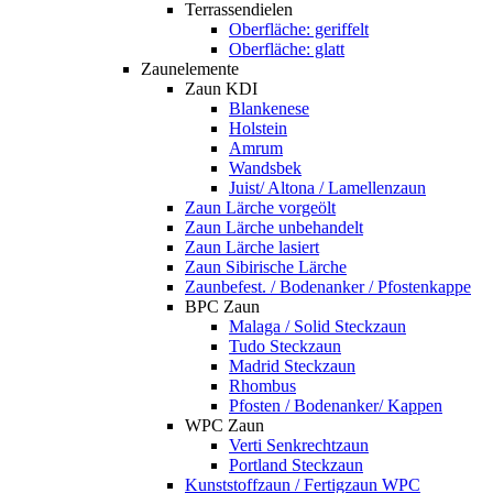
Terrassendielen
Oberfläche: geriffelt
Oberfläche: glatt
Zaunelemente
Zaun KDI
Blankenese
Holstein
Amrum
Wandsbek
Juist/ Altona / Lamellenzaun
Zaun Lärche vorgeölt
Zaun Lärche unbehandelt
Zaun Lärche lasiert
Zaun Sibirische Lärche
Zaunbefest. / Bodenanker / Pfostenkappe
BPC Zaun
Malaga / Solid Steckzaun
Tudo Steckzaun
Madrid Steckzaun
Rhombus
Pfosten / Bodenanker/ Kappen
WPC Zaun
Verti Senkrechtzaun
Portland Steckzaun
Kunststoffzaun / Fertigzaun WPC