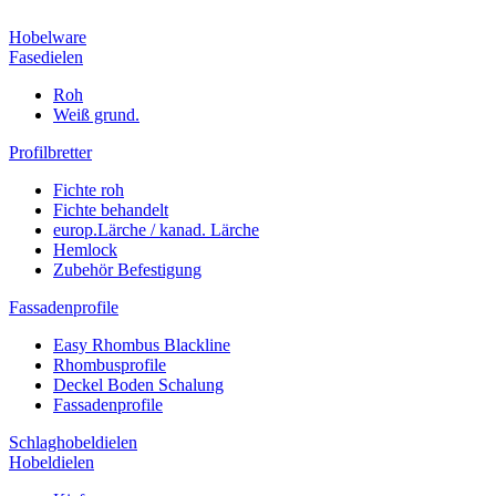
Hobelware
Fasedielen
Roh
Weiß grund.
Profilbretter
Fichte roh
Fichte behandelt
europ.Lärche / kanad. Lärche
Hemlock
Zubehör Befestigung
Fassadenprofile
Easy Rhombus Blackline
Rhombusprofile
Deckel Boden Schalung
Fassadenprofile
Schlaghobeldielen
Hobeldielen