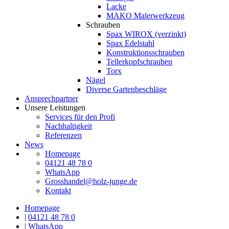
Lacke
MAKO Malerwerkzeug
Schrauben
Spax WIROX (verzinkt)
Spax Edelstahl
Konstruktionsschrauben
Tellerkopfschrauben
Torx
Nägel
Diverse Gartenbeschläge
Ansprechpartner
Unsere Leistungen
Services für den Profi
Nachhaltigkeit
Referenzen
News
Homepage
04121 48 78 0
WhatsApp
Grosshandel@holz-junge.de
Kontakt
Homepage
|
04121 48 78 0
|
WhatsApp