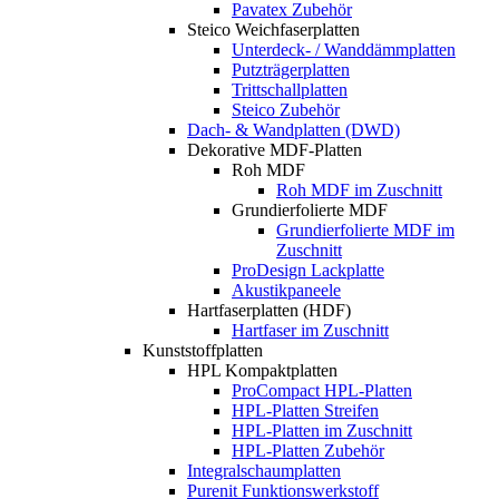
Pavatex Zubehör
Steico Weichfaserplatten
Unterdeck- / Wanddämmplatten
Putzträgerplatten
Trittschallplatten
Steico Zubehör
Dach- & Wandplatten (DWD)
Dekorative MDF-Platten
Roh MDF
Roh MDF im Zuschnitt
Grundierfolierte MDF
Grundierfolierte MDF im
Zuschnitt
ProDesign Lackplatte
Akustikpaneele
Hartfaserplatten (HDF)
Hartfaser im Zuschnitt
Kunststoffplatten
HPL Kompaktplatten
ProCompact HPL-Platten
HPL-Platten Streifen
HPL-Platten im Zuschnitt
HPL-Platten Zubehör
Integralschaumplatten
Purenit Funktionswerkstoff