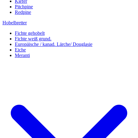
Kiefer
Pitchpine
Redpine
Hobelbretter
Fichte gehobelt
Fichte weiß grund.
Europäische / kanad. Lärche/ Douglasie
Eiche
Meranti