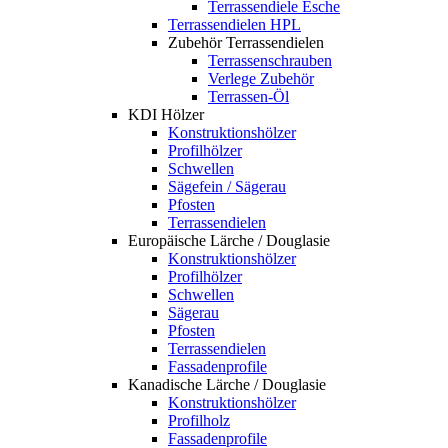
Terrassendiele Esche
Terrassendielen HPL
Zubehör Terrassendielen
Terrassenschrauben
Verlege Zubehör
Terrassen-Öl
KDI Hölzer
Konstruktionshölzer
Profilhölzer
Schwellen
Sägefein / Sägerau
Pfosten
Terrassendielen
Europäische Lärche / Douglasie
Konstruktionshölzer
Profilhölzer
Schwellen
Sägerau
Pfosten
Terrassendielen
Fassadenprofile
Kanadische Lärche / Douglasie
Konstruktionshölzer
Profilholz
Fassadenprofile