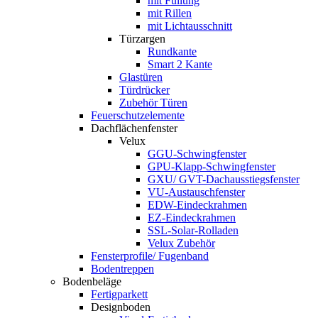
mit Füllung
mit Rillen
mit Lichtausschnitt
Türzargen
Rundkante
Smart 2 Kante
Glastüren
Türdrücker
Zubehör Türen
Feuerschutzelemente
Dachflächenfenster
Velux
GGU-Schwingfenster
GPU-Klapp-Schwingfenster
GXU/ GVT-Dachausstiegsfenster
VU-Austauschfenster
EDW-Eindeckrahmen
EZ-Eindeckrahmen
SSL-Solar-Rolladen
Velux Zubehör
Fensterprofile/ Fugenband
Bodentreppen
Bodenbeläge
Fertigparkett
Designboden