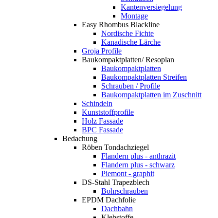
Kantenversiegelung
Montage
Easy Rhombus Blackline
Nordische Fichte
Kanadische Lärche
Groja Profile
Baukompaktplatten/ Resoplan
Baukompaktplatten
Baukompaktplatten Streifen
Schrauben / Profile
Baukompaktplatten im Zuschnitt
Schindeln
Kunststoffprofile
Holz Fassade
BPC Fassade
Bedachung
Röben Tondachziegel
Flandern plus - anthrazit
Flandern plus - schwarz
Piemont - graphit
DS-Stahl Trapezblech
Bohrschrauben
EPDM Dachfolie
Dachbahn
Klebstoffe