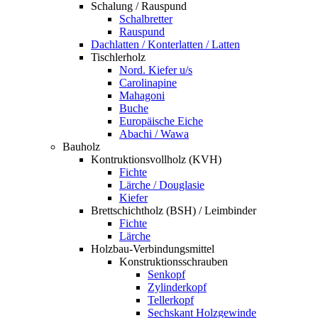
Schalung / Rauspund
Schalbretter
Rauspund
Dachlatten / Konterlatten / Latten
Tischlerholz
Nord. Kiefer u/s
Carolinapine
Mahagoni
Buche
Europäische Eiche
Abachi / Wawa
Bauholz
Kontruktionsvollholz (KVH)
Fichte
Lärche / Douglasie
Kiefer
Brettschichtholz (BSH) / Leimbinder
Fichte
Lärche
Holzbau-Verbindungsmittel
Konstruktionsschrauben
Senkopf
Zylinderkopf
Tellerkopf
Sechskant Holzgewinde