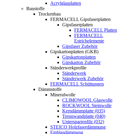
Acrylglasplatten
Baustoffe
Trockenbau
FERMACELL Gipsfaserplatten
Gipsfaserplatten
FERMACELL Platten
FERMACELL
Estrichelemente
Gipsfaser Zubehör
Gipskartonplatten (GKB)
Gipskartonplatten
Gipskarton Zubehör
Ständerwerkprofile
Ständerwerk
Ständerwerk Zubehör
FERMACELL Schüttungen
Dämmstoffe
Mineralwolle
CLIMOWOOL Glaswolle
ROCKWOOL Steinwolle
Kerndämmplatte (035)
Trennwandplatte (040)
Untersparrenfilz (032)
STEICO Holzfaserdämmung
Einblasdämmung