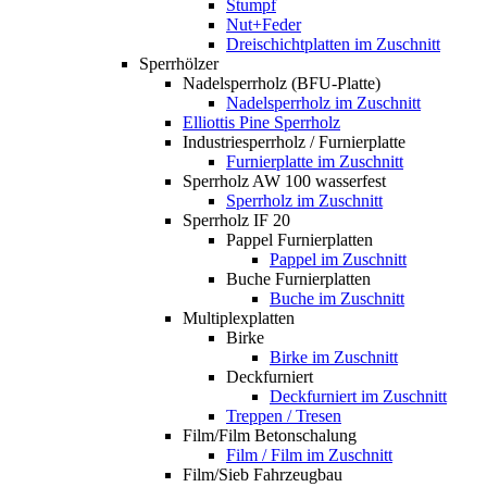
Stumpf
Nut+Feder
Dreischichtplatten im Zuschnitt
Sperrhölzer
Nadelsperrholz (BFU-Platte)
Nadelsperrholz im Zuschnitt
Elliottis Pine Sperrholz
Industriesperrholz / Furnierplatte
Furnierplatte im Zuschnitt
Sperrholz AW 100 wasserfest
Sperrholz im Zuschnitt
Sperrholz IF 20
Pappel Furnierplatten
Pappel im Zuschnitt
Buche Furnierplatten
Buche im Zuschnitt
Multiplexplatten
Birke
Birke im Zuschnitt
Deckfurniert
Deckfurniert im Zuschnitt
Treppen / Tresen
Film/Film Betonschalung
Film / Film im Zuschnitt
Film/Sieb Fahrzeugbau