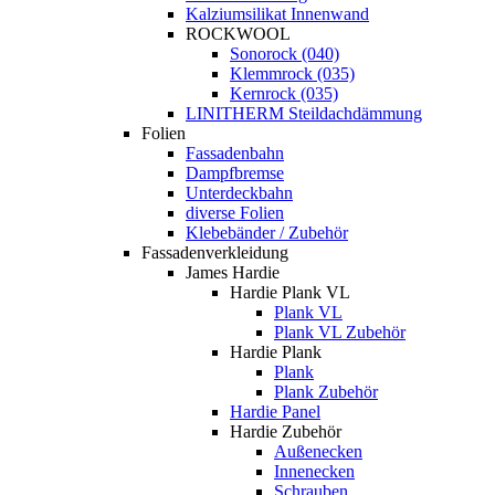
Kalziumsilikat Innenwand
ROCKWOOL
Sonorock (040)
Klemmrock (035)
Kernrock (035)
LINITHERM Steildachdämmung
Folien
Fassadenbahn
Dampfbremse
Unterdeckbahn
diverse Folien
Klebebänder / Zubehör
Fassadenverkleidung
James Hardie
Hardie Plank VL
Plank VL
Plank VL Zubehör
Hardie Plank
Plank
Plank Zubehör
Hardie Panel
Hardie Zubehör
Außenecken
Innenecken
Schrauben