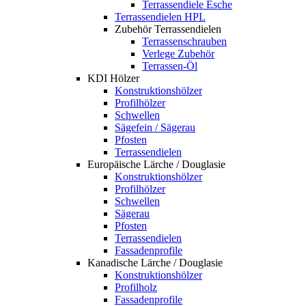
Terrassendiele Esche
Terrassendielen HPL
Zubehör Terrassendielen
Terrassenschrauben
Verlege Zubehör
Terrassen-Öl
KDI Hölzer
Konstruktionshölzer
Profilhölzer
Schwellen
Sägefein / Sägerau
Pfosten
Terrassendielen
Europäische Lärche / Douglasie
Konstruktionshölzer
Profilhölzer
Schwellen
Sägerau
Pfosten
Terrassendielen
Fassadenprofile
Kanadische Lärche / Douglasie
Konstruktionshölzer
Profilholz
Fassadenprofile