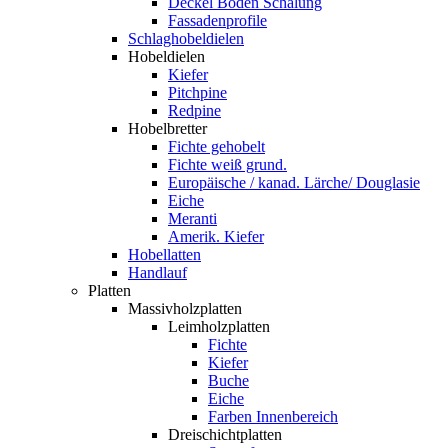
Deckel Boden Schalung
Fassadenprofile
Schlaghobeldielen
Hobeldielen
Kiefer
Pitchpine
Redpine
Hobelbretter
Fichte gehobelt
Fichte weiß grund.
Europäische / kanad. Lärche/ Douglasie
Eiche
Meranti
Amerik. Kiefer
Hobellatten
Handlauf
Platten
Massivholzplatten
Leimholzplatten
Fichte
Kiefer
Buche
Eiche
Farben Innenbereich
Dreischichtplatten