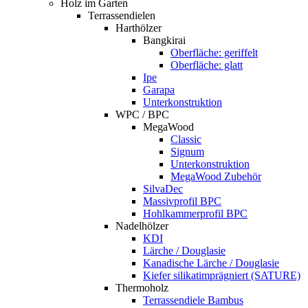
Holz im Garten
Terrassendielen
Harthölzer
Bangkirai
Oberfläche: geriffelt
Oberfläche: glatt
Ipe
Garapa
Unterkonstruktion
WPC / BPC
MegaWood
Classic
Signum
Unterkonstruktion
MegaWood Zubehör
SilvaDec
Massivprofil BPC
Hohlkammerprofil BPC
Nadelhölzer
KDI
Lärche / Douglasie
Kanadische Lärche / Douglasie
Kiefer silikatimprägniert (SATURE)
Thermoholz
Terrassendiele Bambus