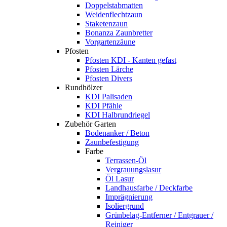
Doppelstabmatten
Weidenflechtzaun
Staketenzaun
Bonanza Zaunbretter
Vorgartenzäune
Pfosten
Pfosten KDI - Kanten gefast
Pfosten Lärche
Pfosten Divers
Rundhölzer
KDI Palisaden
KDI Pfähle
KDI Halbrundriegel
Zubehör Garten
Bodenanker / Beton
Zaunbefestigung
Farbe
Terrassen-Öl
Vergrauungslasur
Öl Lasur
Landhausfarbe / Deckfarbe
Imprägnierung
Isoliergrund
Grünbelag-Entferner / Entgrauer /
Reiniger