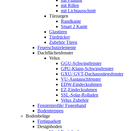
mit Füllung
mit Rillen
mit Lichtausschnitt
Türzargen
Rundkante
Smart 2 Kante
Glastüren
Türdrücker
Zubehör Türen
Feuerschutzelemente
Dachflächenfenster
Velux
GGU-Schwingfenster
GPU-Klapp-Schwingfenster
GXU/ GVT-Dachausstiegsfenster
VU-Austauschfenster
EDW-Eindeckrahmen
EZ-Eindeckrahmen
SSL-Solar-Rolladen
Velux Zubehör
Fensterprofile/ Fugenband
Bodentreppen
Bodenbeläge
Fertigparkett
Designboden