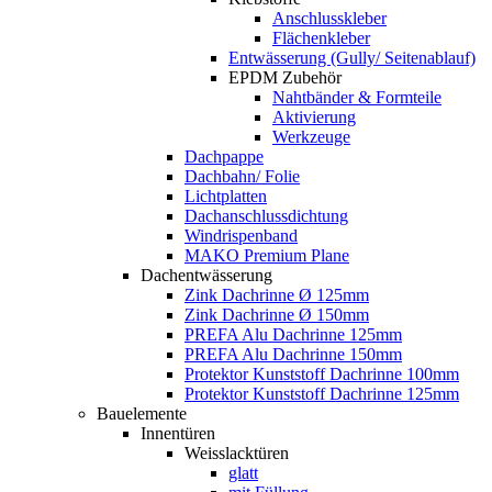
Anschlusskleber
Flächenkleber
Entwässerung (Gully/ Seitenablauf)
EPDM Zubehör
Nahtbänder & Formteile
Aktivierung
Werkzeuge
Dachpappe
Dachbahn/ Folie
Lichtplatten
Dachanschlussdichtung
Windrispenband
MAKO Premium Plane
Dachentwässerung
Zink Dachrinne Ø 125mm
Zink Dachrinne Ø 150mm
PREFA Alu Dachrinne 125mm
PREFA Alu Dachrinne 150mm
Protektor Kunststoff Dachrinne 100mm
Protektor Kunststoff Dachrinne 125mm
Bauelemente
Innentüren
Weisslacktüren
glatt