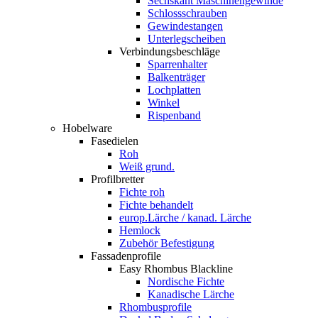
Sechskant Maschinengewinde
Schlossschrauben
Gewindestangen
Unterlegscheiben
Verbindungsbeschläge
Sparrenhalter
Balkenträger
Lochplatten
Winkel
Rispenband
Hobelware
Fasedielen
Roh
Weiß grund.
Profilbretter
Fichte roh
Fichte behandelt
europ.Lärche / kanad. Lärche
Hemlock
Zubehör Befestigung
Fassadenprofile
Easy Rhombus Blackline
Nordische Fichte
Kanadische Lärche
Rhombusprofile