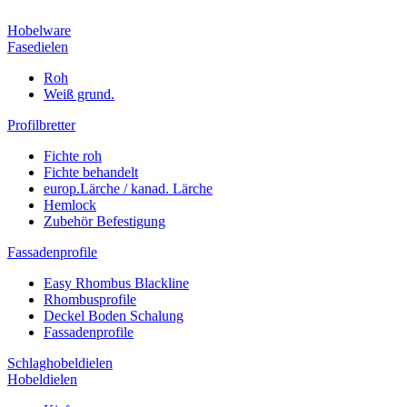
Hobelware
Fasedielen
Roh
Weiß grund.
Profilbretter
Fichte roh
Fichte behandelt
europ.Lärche / kanad. Lärche
Hemlock
Zubehör Befestigung
Fassadenprofile
Easy Rhombus Blackline
Rhombusprofile
Deckel Boden Schalung
Fassadenprofile
Schlaghobeldielen
Hobeldielen