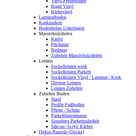
Vinyl-Fertigboden
Rigid Vinyl
Klebevinyl
Laminatboden
Korkparkett
Bodenbelag Unterlagen
Massivholzdielen
Kiefer
Pitchpine
Redpine
Zubehör Massivholzdielen
Leisten
Sockelleisten weiß
Sockelleisten Parkett
Sockelleisten Vinyl / Laminat / Kork
Diverse Leisten
Leisten Zubehör
Zubehör Boden
Stauf
Profile Fußboden
Pflege / Schutz
Parkettfugenmasse
Sonstiges Parkettzubehör
Silicon/ Acryl/ Kleber
Dekor-Paneele (Decke)