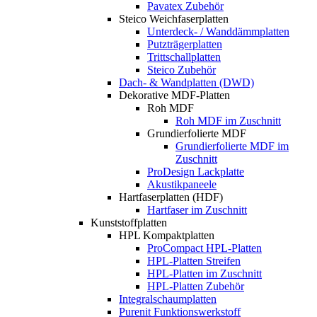
Pavatex Zubehör
Steico Weichfaserplatten
Unterdeck- / Wanddämmplatten
Putzträgerplatten
Trittschallplatten
Steico Zubehör
Dach- & Wandplatten (DWD)
Dekorative MDF-Platten
Roh MDF
Roh MDF im Zuschnitt
Grundierfolierte MDF
Grundierfolierte MDF im
Zuschnitt
ProDesign Lackplatte
Akustikpaneele
Hartfaserplatten (HDF)
Hartfaser im Zuschnitt
Kunststoffplatten
HPL Kompaktplatten
ProCompact HPL-Platten
HPL-Platten Streifen
HPL-Platten im Zuschnitt
HPL-Platten Zubehör
Integralschaumplatten
Purenit Funktionswerkstoff