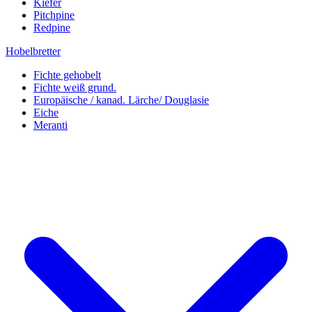
Kiefer
Pitchpine
Redpine
Hobelbretter
Fichte gehobelt
Fichte weiß grund.
Europäische / kanad. Lärche/ Douglasie
Eiche
Meranti