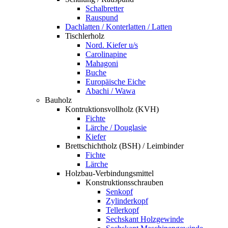
Schalbretter
Rauspund
Dachlatten / Konterlatten / Latten
Tischlerholz
Nord. Kiefer u/s
Carolinapine
Mahagoni
Buche
Europäische Eiche
Abachi / Wawa
Bauholz
Kontruktionsvollholz (KVH)
Fichte
Lärche / Douglasie
Kiefer
Brettschichtholz (BSH) / Leimbinder
Fichte
Lärche
Holzbau-Verbindungsmittel
Konstruktionsschrauben
Senkopf
Zylinderkopf
Tellerkopf
Sechskant Holzgewinde