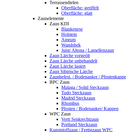
Terrassendielen
Oberfläche: geriffelt
Oberfläche: glatt
Zaunelemente
Zaun KDI
Blankenese
Holstein
Amrum
Wandsbek
Juist/ Altona / Lamellenzaun
Zaun Lärche vorgeölt
Zaun Lärche unbehandelt
Zaun Lärche lasiert
Zaun Sibirische Lärche
Zaunbefest. / Bodenanker / Pfostenkappe
BPC Zaun
Malaga / Solid Steckzaun
Tudo Steckzaun
Madrid Steckzaun
Rhombus
Pfosten / Bodenanker/ Kappen
WPC Zaun
Verti Senkrechtzaun
Portland Steckzaun
Kunststoffzaun / Fertigzaun WPC