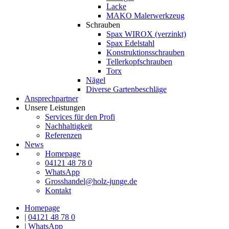
Lacke
MAKO Malerwerkzeug
Schrauben
Spax WIROX (verzinkt)
Spax Edelstahl
Konstruktionsschrauben
Tellerkopfschrauben
Torx
Nägel
Diverse Gartenbeschläge
Ansprechpartner
Unsere Leistungen
Services für den Profi
Nachhaltigkeit
Referenzen
News
Homepage
04121 48 78 0
WhatsApp
Grosshandel@holz-junge.de
Kontakt
Homepage
|
04121 48 78 0
|
WhatsApp