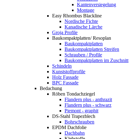
Kantenversiegelung
Montage
Easy Rhombus Blackline
Nordische Fichte
Kanadische Lärche
Groja Profile
Baukompaktplatten/ Resoplan
Baukompaktplatten
Baukompaktplatten Streifen
Schrauben / Profile
Baukompaktplatten im Zuschnitt
Schindeln
Kunststoffprofile
Holz Fassade
BPC Fassade
Bedachung
Röben Tondachziegel
Flandern plus - anthrazit
Flandern plus - schwarz
Piemont - graphit
DS-Stahl Trapezblech
Bohrschrauben
EPDM Dachfolie
Dachbahn
Klebstoffe