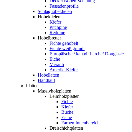
Deckel Boden Schalung
Fassadenprofile
Schlaghobeldielen
Hobeldielen
Kiefer
Pitchpine
Redpine
Hobelbretter
Fichte gehobelt
Fichte weiß grund.
Europäische / kanad. Lärche/ Douglasie
Eiche
Meranti
Amerik. Kiefer
Hobellatten
Handlauf
Platten
Massivholzplatten
Leimholzplatten
Fichte
Kiefer
Buche
Eiche
Farben Innenbereich
Dreischichtplatten