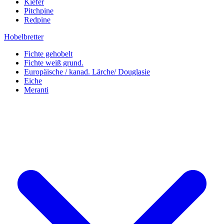
Kiefer
Pitchpine
Redpine
Hobelbretter
Fichte gehobelt
Fichte weiß grund.
Europäische / kanad. Lärche/ Douglasie
Eiche
Meranti