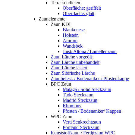
Terrassendielen
Oberfläche: geriffelt
Oberfläche: glatt
Zaunelemente
Zaun KDI
Blankenese
Holstein
Amrum
Wandsbek
Juist/ Altona / Lamellenzaun
Zaun Lärche vorgeölt
Zaun Lärche unbehandelt
Zaun Lärche lasiert
Zaun Sibirische Lärche
Zaunbefest. / Bodenanker / Pfostenkappe
BPC Zaun
Malaga / Solid Steckzaun
Tudo Steckzaun
Madrid Steckzaun
Rhombus
Pfosten / Bodenanker/ Kappen
WPC Zaun
Verti Senkrechtzaun
Portland Steckzaun
Kunststoffzaun / Fertigzaun WPC