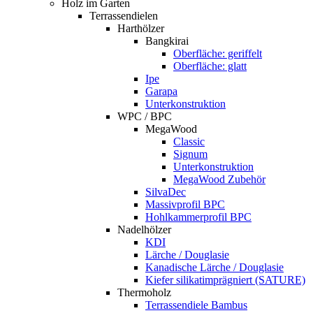
Holz im Garten
Terrassendielen
Harthölzer
Bangkirai
Oberfläche: geriffelt
Oberfläche: glatt
Ipe
Garapa
Unterkonstruktion
WPC / BPC
MegaWood
Classic
Signum
Unterkonstruktion
MegaWood Zubehör
SilvaDec
Massivprofil BPC
Hohlkammerprofil BPC
Nadelhölzer
KDI
Lärche / Douglasie
Kanadische Lärche / Douglasie
Kiefer silikatimprägniert (SATURE)
Thermoholz
Terrassendiele Bambus