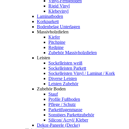
Vinyl-Fertigboden
Rigid Vinyl
Klebevinyl
Laminatboden
Korkparkett
Bodenbelag Unterlagen
Massivholzdielen
Kiefer
Pitchpine
Redpine
Zubehör Massivholzdielen
Leisten
Sockelleisten weiß
Sockelleisten Parkett
Sockelleisten Vinyl / Laminat / Kork
Diverse Leisten
Leisten Zubehör
Zubehör Boden
Stauf
Profile Fußboden
Pflege / Schutz
Parkettfugenmasse
Sonstiges Parkettzubehör
Silicon/ Acryl/ Kleber
Dekor-Paneele (Decke)