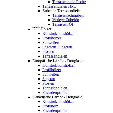
Terrassendiele Esche
Terrassendielen HPL
Zubehör Terrassendielen
Terrassenschrauben
Verlege Zubehör
Terrassen-Öl
KDI Hölzer
Konstruktionshölzer
Profilhölzer
Schwellen
Sägefein / Sägerau
Pfosten
Terrassendielen
Europäische Lärche / Douglasie
Konstruktionshölzer
Profilhölzer
Schwellen
Sägerau
Pfosten
Terrassendielen
Fassadenprofile
Kanadische Lärche / Douglasie
Konstruktionshölzer
Profilholz
Fassadenprofile