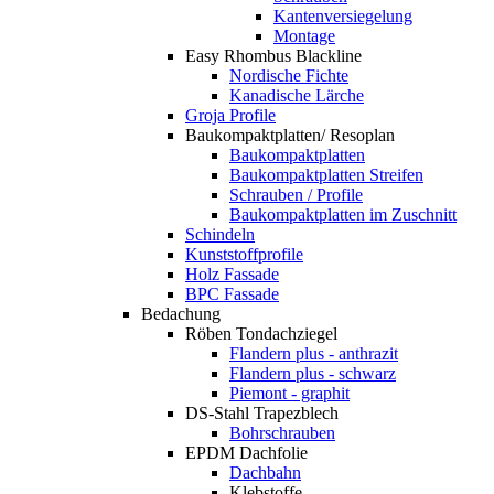
Kantenversiegelung
Montage
Easy Rhombus Blackline
Nordische Fichte
Kanadische Lärche
Groja Profile
Baukompaktplatten/ Resoplan
Baukompaktplatten
Baukompaktplatten Streifen
Schrauben / Profile
Baukompaktplatten im Zuschnitt
Schindeln
Kunststoffprofile
Holz Fassade
BPC Fassade
Bedachung
Röben Tondachziegel
Flandern plus - anthrazit
Flandern plus - schwarz
Piemont - graphit
DS-Stahl Trapezblech
Bohrschrauben
EPDM Dachfolie
Dachbahn
Klebstoffe