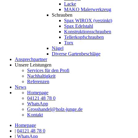
Lacke
MAKO Malerwerkzeug
Schrauben
Spax WIROX (verzinkt)
Spax Edelstahl
Konstruktionsschrauben
Tellerkopfschrauben
Torx
Nägel
Diverse Gartenbeschläge
Ansprechpartner
Unsere Leistungen
Services für den Profi
Nachhaltigkeit
Referenzen
News
Homepage
04121 48 78 0
WhatsApp
Grosshandel@holz-junge.de
Kontakt
Homepage
|
04121 48 78 0
|
WhatsApp