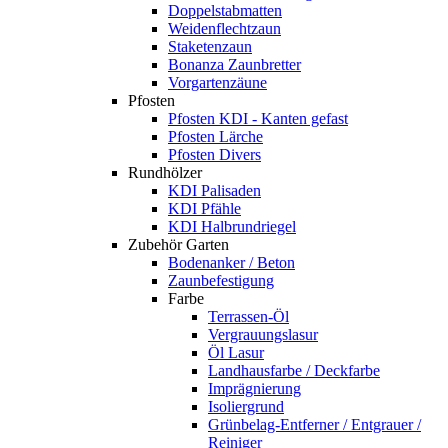
Doppelstabmatten
Weidenflechtzaun
Staketenzaun
Bonanza Zaunbretter
Vorgartenzäune
Pfosten
Pfosten KDI - Kanten gefast
Pfosten Lärche
Pfosten Divers
Rundhölzer
KDI Palisaden
KDI Pfähle
KDI Halbrundriegel
Zubehör Garten
Bodenanker / Beton
Zaunbefestigung
Farbe
Terrassen-Öl
Vergrauungslasur
Öl Lasur
Landhausfarbe / Deckfarbe
Imprägnierung
Isoliergrund
Grünbelag-Entferner / Entgrauer /
Reiniger