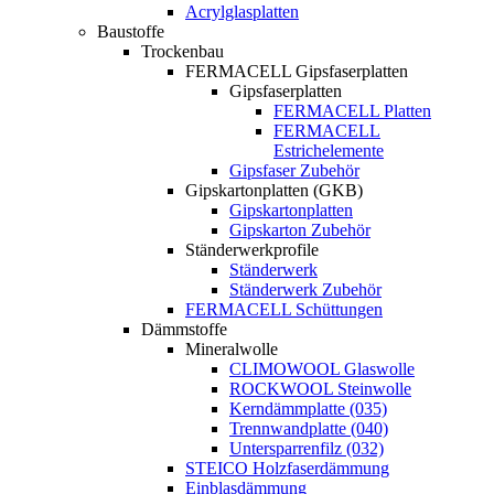
Acrylglasplatten
Baustoffe
Trockenbau
FERMACELL Gipsfaserplatten
Gipsfaserplatten
FERMACELL Platten
FERMACELL
Estrichelemente
Gipsfaser Zubehör
Gipskartonplatten (GKB)
Gipskartonplatten
Gipskarton Zubehör
Ständerwerkprofile
Ständerwerk
Ständerwerk Zubehör
FERMACELL Schüttungen
Dämmstoffe
Mineralwolle
CLIMOWOOL Glaswolle
ROCKWOOL Steinwolle
Kerndämmplatte (035)
Trennwandplatte (040)
Untersparrenfilz (032)
STEICO Holzfaserdämmung
Einblasdämmung