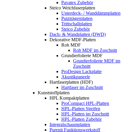
Pavatex Zubehör
Steico Weichfaserplatten
Unterdeck- / Wanddämmplatten
Putzträgerplatten
Trittschallplatten
Steico Zubehör
Dach- & Wandplatten (DWD)
Dekorative MDF-Platten
Roh MDF
Roh MDF im Zuschnitt
Grundierfolierte MDF
Grundierfolierte MDF im
Zuschnitt
ProDesign Lackplatte
Akustikpaneele
Hartfaserplatten (HDF)
Hartfaser im Zuschnitt
Kunststoffplatten
HPL Kompaktplatten
ProCompact HPL-Platten
HPL-Platten Streifen
HPL-Platten im Zuschnitt
HPL-Platten Zubehör
Integralschaumplatten
Purenit Funktionswerkstoff