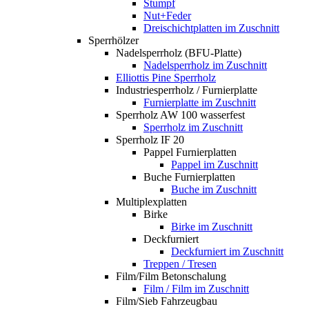
Stumpf
Nut+Feder
Dreischichtplatten im Zuschnitt
Sperrhölzer
Nadelsperrholz (BFU-Platte)
Nadelsperrholz im Zuschnitt
Elliottis Pine Sperrholz
Industriesperrholz / Furnierplatte
Furnierplatte im Zuschnitt
Sperrholz AW 100 wasserfest
Sperrholz im Zuschnitt
Sperrholz IF 20
Pappel Furnierplatten
Pappel im Zuschnitt
Buche Furnierplatten
Buche im Zuschnitt
Multiplexplatten
Birke
Birke im Zuschnitt
Deckfurniert
Deckfurniert im Zuschnitt
Treppen / Tresen
Film/Film Betonschalung
Film / Film im Zuschnitt
Film/Sieb Fahrzeugbau