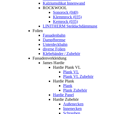
Kalziumsilikat Innenwand
ROCKWOOL
Sonorock (040)
Klemmrock (035)
Kernrock (035)
LINITHERM Steildachdämmung
Folien
Fassadenbahn
Dampfbremse
Unterdeckbahn
diverse Folien
Klebebänder / Zubehör
Fassadenverkleidung
James Hardie
Hardie Plank VL
Plank VL
Plank VL Zubehör
Hardie Plank
Plank
Plank Zubehör
Hardie Panel
Hardie Zubehör
Außenecken
Innenecken
Schrauben