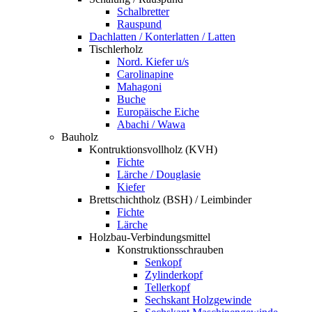
Schalbretter
Rauspund
Dachlatten / Konterlatten / Latten
Tischlerholz
Nord. Kiefer u/s
Carolinapine
Mahagoni
Buche
Europäische Eiche
Abachi / Wawa
Bauholz
Kontruktionsvollholz (KVH)
Fichte
Lärche / Douglasie
Kiefer
Brettschichtholz (BSH) / Leimbinder
Fichte
Lärche
Holzbau-Verbindungsmittel
Konstruktionsschrauben
Senkopf
Zylinderkopf
Tellerkopf
Sechskant Holzgewinde