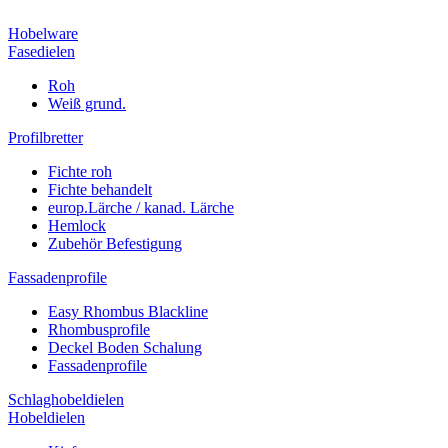
Hobelware
Fasedielen
Roh
Weiß grund.
Profilbretter
Fichte roh
Fichte behandelt
europ.Lärche / kanad. Lärche
Hemlock
Zubehör Befestigung
Fassadenprofile
Easy Rhombus Blackline
Rhombusprofile
Deckel Boden Schalung
Fassadenprofile
Schlaghobeldielen
Hobeldielen