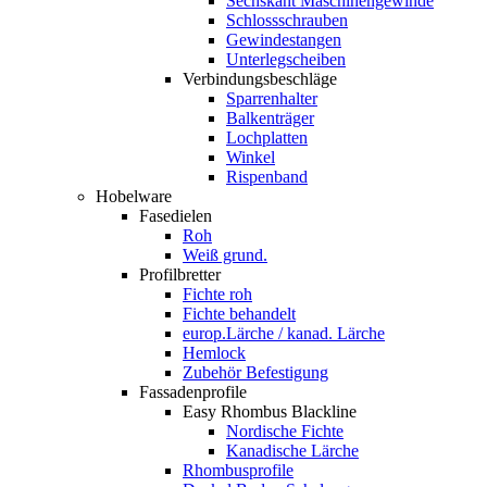
Sechskant Maschinengewinde
Schlossschrauben
Gewindestangen
Unterlegscheiben
Verbindungsbeschläge
Sparrenhalter
Balkenträger
Lochplatten
Winkel
Rispenband
Hobelware
Fasedielen
Roh
Weiß grund.
Profilbretter
Fichte roh
Fichte behandelt
europ.Lärche / kanad. Lärche
Hemlock
Zubehör Befestigung
Fassadenprofile
Easy Rhombus Blackline
Nordische Fichte
Kanadische Lärche
Rhombusprofile