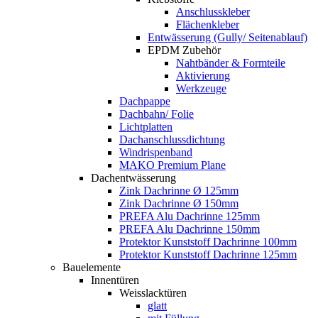
Anschlusskleber
Flächenkleber
Entwässerung (Gully/ Seitenablauf)
EPDM Zubehör
Nahtbänder & Formteile
Aktivierung
Werkzeuge
Dachpappe
Dachbahn/ Folie
Lichtplatten
Dachanschlussdichtung
Windrispenband
MAKO Premium Plane
Dachentwässerung
Zink Dachrinne Ø 125mm
Zink Dachrinne Ø 150mm
PREFA Alu Dachrinne 125mm
PREFA Alu Dachrinne 150mm
Protektor Kunststoff Dachrinne 100mm
Protektor Kunststoff Dachrinne 125mm
Bauelemente
Innentüren
Weisslacktüren
glatt