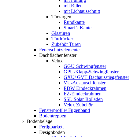
mit Füllung
mit Rillen
mit Lichtausschnitt
Türzargen
Rundkante
Smart 2 Kante
Glastüren
Türdrücker
Zubehör Türen
Feuerschutzelemente
Dachflächenfenster
Velux
GGU-Schwingfenster
GPU-Klapp-Schwingfenster
GXU/ GVT-Dachausstiegsfenster
VU-Austauschfenster
EDW-Eindeckrahmen
EZ-Eindeckrahmen
SSL-Solar-Rolladen
Velux Zubehör
Fensterprofile/ Fugenband
Bodentreppen
Bodenbeläge
Fertigparkett
Designboden