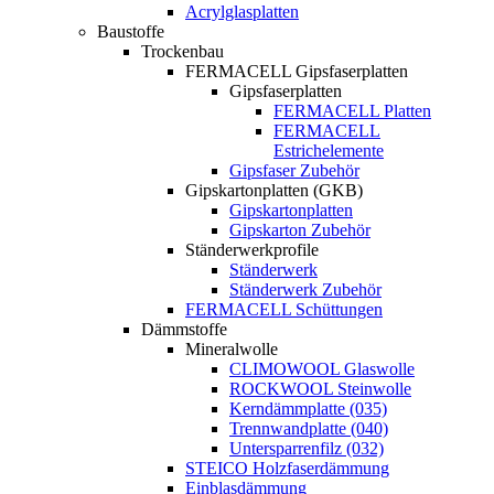
Acrylglasplatten
Baustoffe
Trockenbau
FERMACELL Gipsfaserplatten
Gipsfaserplatten
FERMACELL Platten
FERMACELL
Estrichelemente
Gipsfaser Zubehör
Gipskartonplatten (GKB)
Gipskartonplatten
Gipskarton Zubehör
Ständerwerkprofile
Ständerwerk
Ständerwerk Zubehör
FERMACELL Schüttungen
Dämmstoffe
Mineralwolle
CLIMOWOOL Glaswolle
ROCKWOOL Steinwolle
Kerndämmplatte (035)
Trennwandplatte (040)
Untersparrenfilz (032)
STEICO Holzfaserdämmung
Einblasdämmung