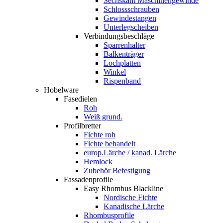
Sechskant Maschinengewinde
Schlossschrauben
Gewindestangen
Unterlegscheiben
Verbindungsbeschläge
Sparrenhalter
Balkenträger
Lochplatten
Winkel
Rispenband
Hobelware
Fasedielen
Roh
Weiß grund.
Profilbretter
Fichte roh
Fichte behandelt
europ.Lärche / kanad. Lärche
Hemlock
Zubehör Befestigung
Fassadenprofile
Easy Rhombus Blackline
Nordische Fichte
Kanadische Lärche
Rhombusprofile