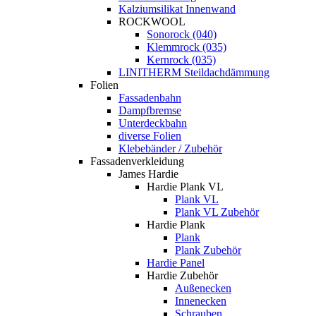
Kalziumsilikat Innenwand
ROCKWOOL
Sonorock (040)
Klemmrock (035)
Kernrock (035)
LINITHERM Steildachdämmung
Folien
Fassadenbahn
Dampfbremse
Unterdeckbahn
diverse Folien
Klebebänder / Zubehör
Fassadenverkleidung
James Hardie
Hardie Plank VL
Plank VL
Plank VL Zubehör
Hardie Plank
Plank
Plank Zubehör
Hardie Panel
Hardie Zubehör
Außenecken
Innenecken
Schrauben