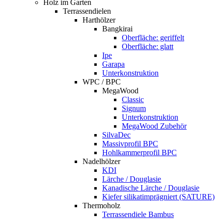
Holz im Garten
Terrassendielen
Harthölzer
Bangkirai
Oberfläche: geriffelt
Oberfläche: glatt
Ipe
Garapa
Unterkonstruktion
WPC / BPC
MegaWood
Classic
Signum
Unterkonstruktion
MegaWood Zubehör
SilvaDec
Massivprofil BPC
Hohlkammerprofil BPC
Nadelhölzer
KDI
Lärche / Douglasie
Kanadische Lärche / Douglasie
Kiefer silikatimprägniert (SATURE)
Thermoholz
Terrassendiele Bambus