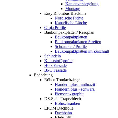
Kantenversiegelung
Montage
Easy Rhombus Blackline
Nordische Fichte
Kanadische Lärche
Groja Profile
Baukompaktplatten/ Resoplan
Baukompaktplatten
Baukompaktplatten Streifen
Schrauben / Profile
Baukompaktplatten im Zuschnitt
Schindeln
Kunststoffprofile
Holz Fassade
BPC Fassade
Bedachung
Röben Tondachziegel
Flandern plus - anthrazit
Flandern plus - schwarz
Piemont - graphit
DS-Stahl Trapezblech
Bohrschrauben
EPDM Dachfolie
Dachbahn
Klebstoffe