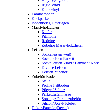
Vinyl-Fertigboden
Rigid Vinyl
Klebevinyl
Laminatboden
Korkparkett
Bodenbelag Unterlagen
Massivholzdielen
Kiefer
Pitchpine
Redpine
Zubehör Massivholzdielen
Leisten
Sockelleisten weiß
Sockelleisten Parkett
Sockelleisten Vinyl / Laminat / Kork
Diverse Leisten
Leisten Zubehör
Zubehör Boden
Stauf
Profile Fußboden
Pflege / Schutz
Parkettfugenmasse
Sonstiges Parkettzubehör
Silicon/ Acryl/ Kleber
Dekor-Paneele (Decke)