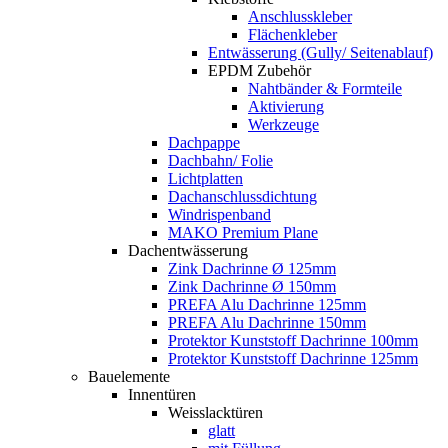
Anschlusskleber
Flächenkleber
Entwässerung (Gully/ Seitenablauf)
EPDM Zubehör
Nahtbänder & Formteile
Aktivierung
Werkzeuge
Dachpappe
Dachbahn/ Folie
Lichtplatten
Dachanschlussdichtung
Windrispenband
MAKO Premium Plane
Dachentwässerung
Zink Dachrinne Ø 125mm
Zink Dachrinne Ø 150mm
PREFA Alu Dachrinne 125mm
PREFA Alu Dachrinne 150mm
Protektor Kunststoff Dachrinne 100mm
Protektor Kunststoff Dachrinne 125mm
Bauelemente
Innentüren
Weisslacktüren
glatt