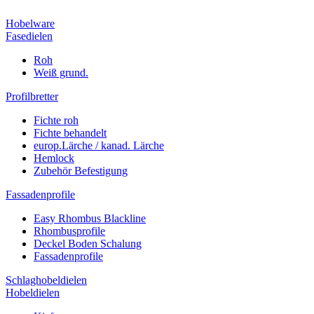
Hobelware
Fasedielen
Roh
Weiß grund.
Profilbretter
Fichte roh
Fichte behandelt
europ.Lärche / kanad. Lärche
Hemlock
Zubehör Befestigung
Fassadenprofile
Easy Rhombus Blackline
Rhombusprofile
Deckel Boden Schalung
Fassadenprofile
Schlaghobeldielen
Hobeldielen