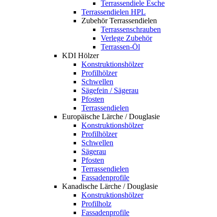
Terrassendiele Esche
Terrassendielen HPL
Zubehör Terrassendielen
Terrassenschrauben
Verlege Zubehör
Terrassen-Öl
KDI Hölzer
Konstruktionshölzer
Profilhölzer
Schwellen
Sägefein / Sägerau
Pfosten
Terrassendielen
Europäische Lärche / Douglasie
Konstruktionshölzer
Profilhölzer
Schwellen
Sägerau
Pfosten
Terrassendielen
Fassadenprofile
Kanadische Lärche / Douglasie
Konstruktionshölzer
Profilholz
Fassadenprofile