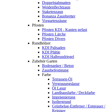
Doppelstabmatten
Weidenflechtzaun
Staketenzaun
Bonanza Zaunbretter
Vorgartenzäune
Pfosten
Pfosten KDI - Kanten gefast
Pfosten Lärche
Pfosten Divers
Rundhölzer
KDI Palisaden
KDI Pfähle
KDI Halbrundriegel
Zubehör Garten
Bodenanker / Beton
Zaunbefestigung
Farbe
Terrassen-Öl
Vergrauungslasur
Öl Lasur
Landhausfarbe / Deckfarbe
Imprägnierung
Isoliergrund
Grünbelag-Entferner / Entgrauer /
Reiniger