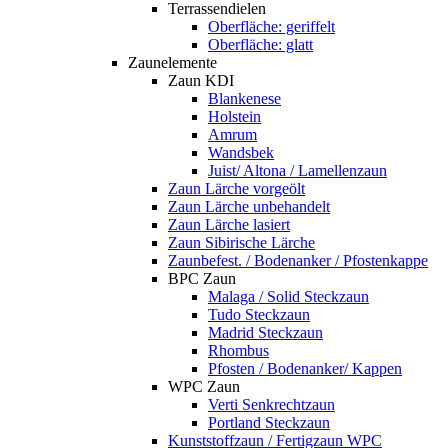
Terrassendielen
Oberfläche: geriffelt
Oberfläche: glatt
Zaunelemente
Zaun KDI
Blankenese
Holstein
Amrum
Wandsbek
Juist/ Altona / Lamellenzaun
Zaun Lärche vorgeölt
Zaun Lärche unbehandelt
Zaun Lärche lasiert
Zaun Sibirische Lärche
Zaunbefest. / Bodenanker / Pfostenkappe
BPC Zaun
Malaga / Solid Steckzaun
Tudo Steckzaun
Madrid Steckzaun
Rhombus
Pfosten / Bodenanker/ Kappen
WPC Zaun
Verti Senkrechtzaun
Portland Steckzaun
Kunststoffzaun / Fertigzaun WPC