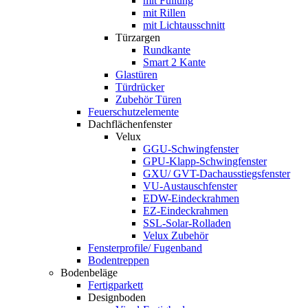
mit Füllung
mit Rillen
mit Lichtausschnitt
Türzargen
Rundkante
Smart 2 Kante
Glastüren
Türdrücker
Zubehör Türen
Feuerschutzelemente
Dachflächenfenster
Velux
GGU-Schwingfenster
GPU-Klapp-Schwingfenster
GXU/ GVT-Dachausstiegsfenster
VU-Austauschfenster
EDW-Eindeckrahmen
EZ-Eindeckrahmen
SSL-Solar-Rolladen
Velux Zubehör
Fensterprofile/ Fugenband
Bodentreppen
Bodenbeläge
Fertigparkett
Designboden