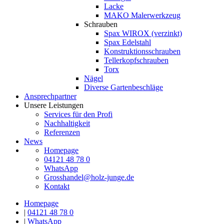
Lacke
MAKO Malerwerkzeug
Schrauben
Spax WIROX (verzinkt)
Spax Edelstahl
Konstruktionsschrauben
Tellerkopfschrauben
Torx
Nägel
Diverse Gartenbeschläge
Ansprechpartner
Unsere Leistungen
Services für den Profi
Nachhaltigkeit
Referenzen
News
Homepage
04121 48 78 0
WhatsApp
Grosshandel@holz-junge.de
Kontakt
Homepage
|
04121 48 78 0
|
WhatsApp