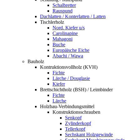
Schalbretter
Rauspund
Dachlatten / Konterlatten / Latten
Tischlerholz
Nord. Kiefer u/s
Carolinapine
Mahagoni
Buche
Europäische Eiche
Abachi / Wawa
Bauholz
Kontruktionsvollholz (KVH)
Fichte
Lärche / Douglasie
Kiefer
Brettschichtholz (BSH) / Leimbinder
Fichte
Lärche
Holzbau-Verbindungsmittel
Konstruktionsschrauben
Senkopf
Zylinderkopf
Tellerkopf
Sechskant Holzgewinde