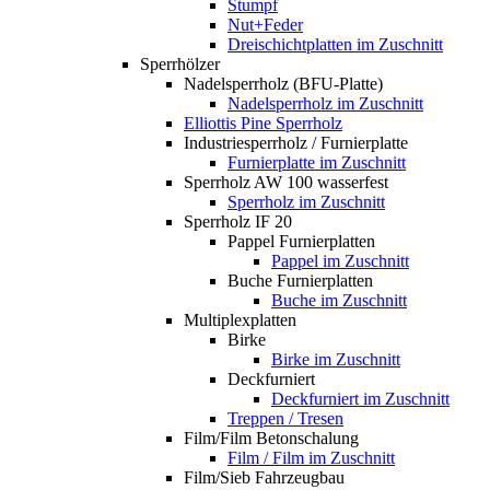
Stumpf
Nut+Feder
Dreischichtplatten im Zuschnitt
Sperrhölzer
Nadelsperrholz (BFU-Platte)
Nadelsperrholz im Zuschnitt
Elliottis Pine Sperrholz
Industriesperrholz / Furnierplatte
Furnierplatte im Zuschnitt
Sperrholz AW 100 wasserfest
Sperrholz im Zuschnitt
Sperrholz IF 20
Pappel Furnierplatten
Pappel im Zuschnitt
Buche Furnierplatten
Buche im Zuschnitt
Multiplexplatten
Birke
Birke im Zuschnitt
Deckfurniert
Deckfurniert im Zuschnitt
Treppen / Tresen
Film/Film Betonschalung
Film / Film im Zuschnitt
Film/Sieb Fahrzeugbau