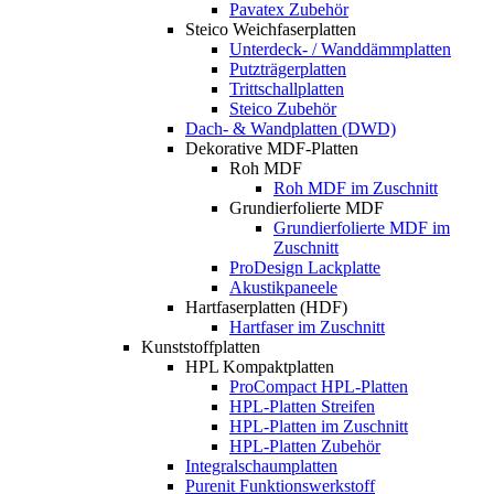
Pavatex Zubehör
Steico Weichfaserplatten
Unterdeck- / Wanddämmplatten
Putzträgerplatten
Trittschallplatten
Steico Zubehör
Dach- & Wandplatten (DWD)
Dekorative MDF-Platten
Roh MDF
Roh MDF im Zuschnitt
Grundierfolierte MDF
Grundierfolierte MDF im
Zuschnitt
ProDesign Lackplatte
Akustikpaneele
Hartfaserplatten (HDF)
Hartfaser im Zuschnitt
Kunststoffplatten
HPL Kompaktplatten
ProCompact HPL-Platten
HPL-Platten Streifen
HPL-Platten im Zuschnitt
HPL-Platten Zubehör
Integralschaumplatten
Purenit Funktionswerkstoff