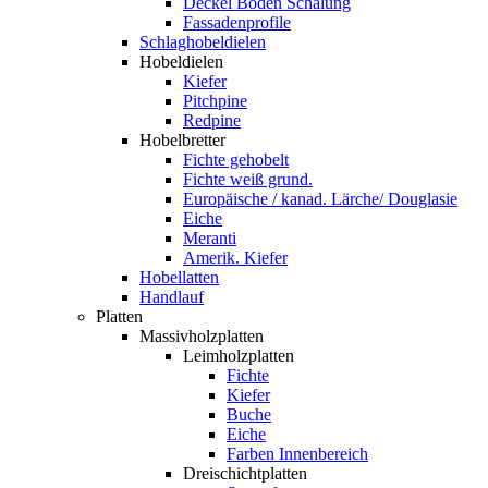
Deckel Boden Schalung
Fassadenprofile
Schlaghobeldielen
Hobeldielen
Kiefer
Pitchpine
Redpine
Hobelbretter
Fichte gehobelt
Fichte weiß grund.
Europäische / kanad. Lärche/ Douglasie
Eiche
Meranti
Amerik. Kiefer
Hobellatten
Handlauf
Platten
Massivholzplatten
Leimholzplatten
Fichte
Kiefer
Buche
Eiche
Farben Innenbereich
Dreischichtplatten