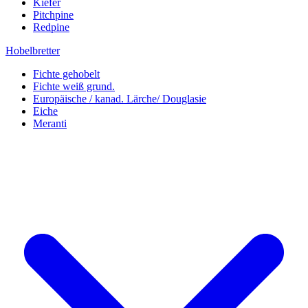
Kiefer
Pitchpine
Redpine
Hobelbretter
Fichte gehobelt
Fichte weiß grund.
Europäische / kanad. Lärche/ Douglasie
Eiche
Meranti