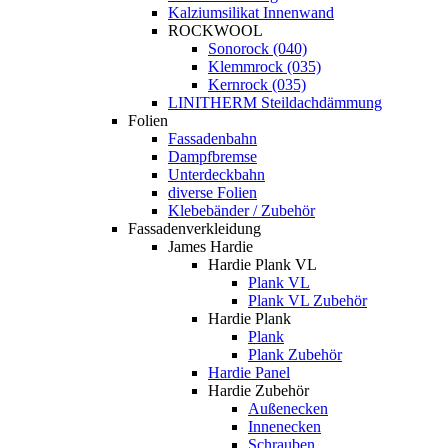
Kalziumsilikat Innenwand
ROCKWOOL
Sonorock (040)
Klemmrock (035)
Kernrock (035)
LINITHERM Steildachdämmung
Folien
Fassadenbahn
Dampfbremse
Unterdeckbahn
diverse Folien
Klebebänder / Zubehör
Fassadenverkleidung
James Hardie
Hardie Plank VL
Plank VL
Plank VL Zubehör
Hardie Plank
Plank
Plank Zubehör
Hardie Panel
Hardie Zubehör
Außenecken
Innenecken
Schrauben