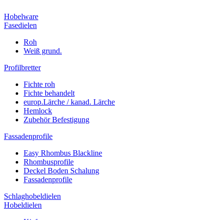
Hobelware
Fasedielen
Roh
Weiß grund.
Profilbretter
Fichte roh
Fichte behandelt
europ.Lärche / kanad. Lärche
Hemlock
Zubehör Befestigung
Fassadenprofile
Easy Rhombus Blackline
Rhombusprofile
Deckel Boden Schalung
Fassadenprofile
Schlaghobeldielen
Hobeldielen