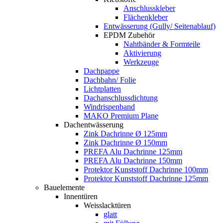
Anschlusskleber
Flächenkleber
Entwässerung (Gully/ Seitenablauf)
EPDM Zubehör
Nahtbänder & Formteile
Aktivierung
Werkzeuge
Dachpappe
Dachbahn/ Folie
Lichtplatten
Dachanschlussdichtung
Windrispenband
MAKO Premium Plane
Dachentwässerung
Zink Dachrinne Ø 125mm
Zink Dachrinne Ø 150mm
PREFA Alu Dachrinne 125mm
PREFA Alu Dachrinne 150mm
Protektor Kunststoff Dachrinne 100mm
Protektor Kunststoff Dachrinne 125mm
Bauelemente
Innentüren
Weisslacktüren
glatt