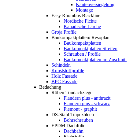
Kantenversiegelung
Montage
Easy Rhombus Blackline
Nordische Fichte
Kanadische Lärche
Groja Profile
Baukompaktplatten/ Resoplan
Baukompaktplatten
Baukompaktplatten Streifen
Schrauben / Profile
Baukompaktplatten im Zuschnitt
Schindeln
Kunststoffprofile
Holz Fassade
BPC Fassade
Bedachung
Röben Tondachziegel
Flandern plus - anthrazit
Flandern plus - schwarz
Piemont - graphit
DS-Stahl Trapezblech
Bohrschrauben
EPDM Dachfolie
Dachbahn
Klebstoffe