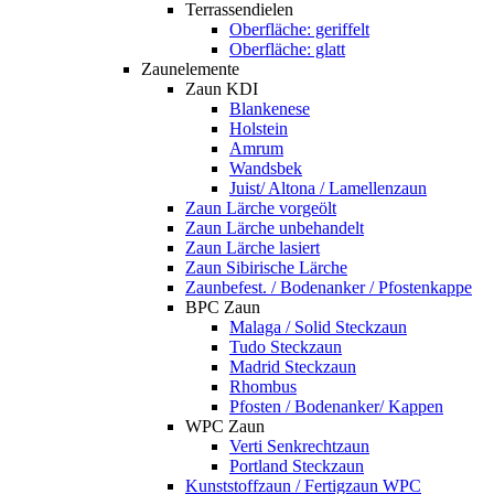
Terrassendielen
Oberfläche: geriffelt
Oberfläche: glatt
Zaunelemente
Zaun KDI
Blankenese
Holstein
Amrum
Wandsbek
Juist/ Altona / Lamellenzaun
Zaun Lärche vorgeölt
Zaun Lärche unbehandelt
Zaun Lärche lasiert
Zaun Sibirische Lärche
Zaunbefest. / Bodenanker / Pfostenkappe
BPC Zaun
Malaga / Solid Steckzaun
Tudo Steckzaun
Madrid Steckzaun
Rhombus
Pfosten / Bodenanker/ Kappen
WPC Zaun
Verti Senkrechtzaun
Portland Steckzaun
Kunststoffzaun / Fertigzaun WPC