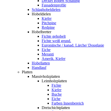
Deckel Boden Schalung
Fassadenprofile
Schlaghobeldielen
Hobeldielen
Kiefer
Pitchpine
Redpine
Hobelbretter
Fichte gehobelt
Fichte weiß grund.
Europäische / kanad. Lärche/ Douglasie
Eiche
Meranti
Amerik. Kiefer
Hobellatten
Handlauf
Platten
Massivholzplatten
Leimholzplatten
Fichte
Kiefer
Buche
Eiche
Farben Innenbereich
Dreischichtplatten