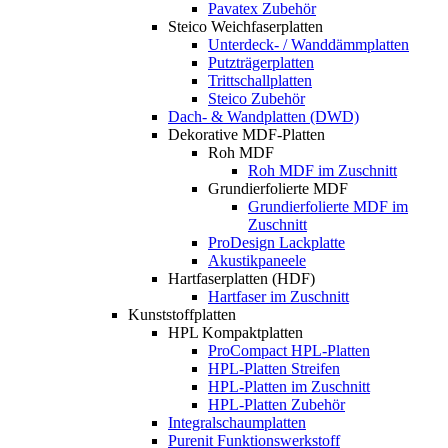
Pavatex Zubehör
Steico Weichfaserplatten
Unterdeck- / Wanddämmplatten
Putzträgerplatten
Trittschallplatten
Steico Zubehör
Dach- & Wandplatten (DWD)
Dekorative MDF-Platten
Roh MDF
Roh MDF im Zuschnitt
Grundierfolierte MDF
Grundierfolierte MDF im
Zuschnitt
ProDesign Lackplatte
Akustikpaneele
Hartfaserplatten (HDF)
Hartfaser im Zuschnitt
Kunststoffplatten
HPL Kompaktplatten
ProCompact HPL-Platten
HPL-Platten Streifen
HPL-Platten im Zuschnitt
HPL-Platten Zubehör
Integralschaumplatten
Purenit Funktionswerkstoff