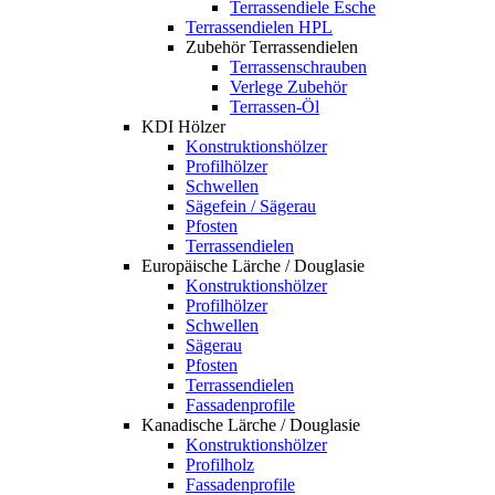
Terrassendiele Esche
Terrassendielen HPL
Zubehör Terrassendielen
Terrassenschrauben
Verlege Zubehör
Terrassen-Öl
KDI Hölzer
Konstruktionshölzer
Profilhölzer
Schwellen
Sägefein / Sägerau
Pfosten
Terrassendielen
Europäische Lärche / Douglasie
Konstruktionshölzer
Profilhölzer
Schwellen
Sägerau
Pfosten
Terrassendielen
Fassadenprofile
Kanadische Lärche / Douglasie
Konstruktionshölzer
Profilholz
Fassadenprofile