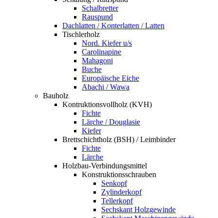
Schalbretter
Rauspund
Dachlatten / Konterlatten / Latten
Tischlerholz
Nord. Kiefer u/s
Carolinapine
Mahagoni
Buche
Europäische Eiche
Abachi / Wawa
Bauholz
Kontruktionsvollholz (KVH)
Fichte
Lärche / Douglasie
Kiefer
Brettschichtholz (BSH) / Leimbinder
Fichte
Lärche
Holzbau-Verbindungsmittel
Konstruktionsschrauben
Senkopf
Zylinderkopf
Tellerkopf
Sechskant Holzgewinde