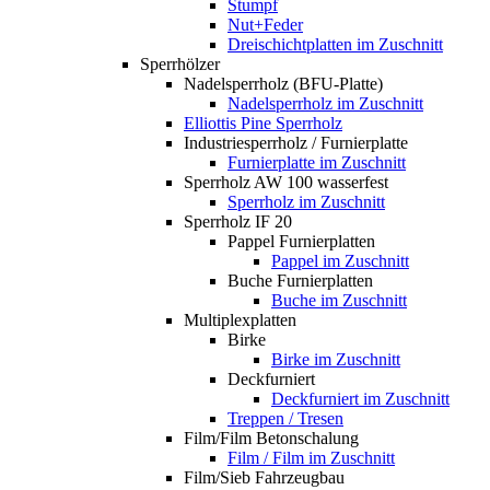
Stumpf
Nut+Feder
Dreischichtplatten im Zuschnitt
Sperrhölzer
Nadelsperrholz (BFU-Platte)
Nadelsperrholz im Zuschnitt
Elliottis Pine Sperrholz
Industriesperrholz / Furnierplatte
Furnierplatte im Zuschnitt
Sperrholz AW 100 wasserfest
Sperrholz im Zuschnitt
Sperrholz IF 20
Pappel Furnierplatten
Pappel im Zuschnitt
Buche Furnierplatten
Buche im Zuschnitt
Multiplexplatten
Birke
Birke im Zuschnitt
Deckfurniert
Deckfurniert im Zuschnitt
Treppen / Tresen
Film/Film Betonschalung
Film / Film im Zuschnitt
Film/Sieb Fahrzeugbau