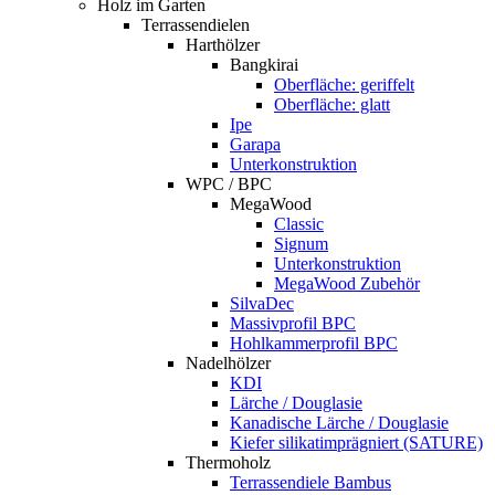
Holz im Garten
Terrassendielen
Harthölzer
Bangkirai
Oberfläche: geriffelt
Oberfläche: glatt
Ipe
Garapa
Unterkonstruktion
WPC / BPC
MegaWood
Classic
Signum
Unterkonstruktion
MegaWood Zubehör
SilvaDec
Massivprofil BPC
Hohlkammerprofil BPC
Nadelhölzer
KDI
Lärche / Douglasie
Kanadische Lärche / Douglasie
Kiefer silikatimprägniert (SATURE)
Thermoholz
Terrassendiele Bambus