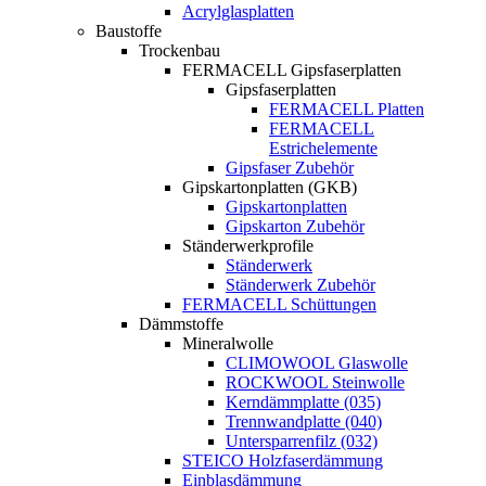
Acrylglasplatten
Baustoffe
Trockenbau
FERMACELL Gipsfaserplatten
Gipsfaserplatten
FERMACELL Platten
FERMACELL
Estrichelemente
Gipsfaser Zubehör
Gipskartonplatten (GKB)
Gipskartonplatten
Gipskarton Zubehör
Ständerwerkprofile
Ständerwerk
Ständerwerk Zubehör
FERMACELL Schüttungen
Dämmstoffe
Mineralwolle
CLIMOWOOL Glaswolle
ROCKWOOL Steinwolle
Kerndämmplatte (035)
Trennwandplatte (040)
Untersparrenfilz (032)
STEICO Holzfaserdämmung
Einblasdämmung