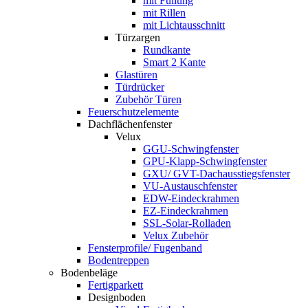
mit Füllung
mit Rillen
mit Lichtausschnitt
Türzargen
Rundkante
Smart 2 Kante
Glastüren
Türdrücker
Zubehör Türen
Feuerschutzelemente
Dachflächenfenster
Velux
GGU-Schwingfenster
GPU-Klapp-Schwingfenster
GXU/ GVT-Dachausstiegsfenster
VU-Austauschfenster
EDW-Eindeckrahmen
EZ-Eindeckrahmen
SSL-Solar-Rolladen
Velux Zubehör
Fensterprofile/ Fugenband
Bodentreppen
Bodenbeläge
Fertigparkett
Designboden