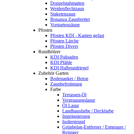
Doppelstabmatten
Weidenflechtzaun
Staketenzaun
Bonanza Zaunbretter
Vorgartenzäune
Pfosten
Pfosten KDI - Kanten gefast
Pfosten Lärche
Pfosten Divers
Rundhölzer
KDI Palisaden
KDI Pfähle
KDI Halbrundriegel
Zubehör Garten
Bodenanker / Beton
Zaunbefestigung
Farbe
Terrassen-Öl
Vergrauungslasur
Öl Lasur
Landhausfarbe / Deckfarbe
Imprägnierung
Isoliergrund
Grünbelag-Entferner / Entgrauer /
Reiniger