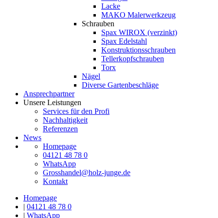
Lacke
MAKO Malerwerkzeug
Schrauben
Spax WIROX (verzinkt)
Spax Edelstahl
Konstruktionsschrauben
Tellerkopfschrauben
Torx
Nägel
Diverse Gartenbeschläge
Ansprechpartner
Unsere Leistungen
Services für den Profi
Nachhaltigkeit
Referenzen
News
Homepage
04121 48 78 0
WhatsApp
Grosshandel@holz-junge.de
Kontakt
Homepage
|
04121 48 78 0
|
WhatsApp