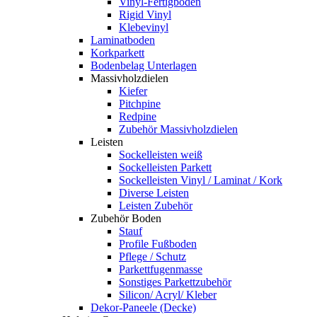
Vinyl-Fertigboden
Rigid Vinyl
Klebevinyl
Laminatboden
Korkparkett
Bodenbelag Unterlagen
Massivholzdielen
Kiefer
Pitchpine
Redpine
Zubehör Massivholzdielen
Leisten
Sockelleisten weiß
Sockelleisten Parkett
Sockelleisten Vinyl / Laminat / Kork
Diverse Leisten
Leisten Zubehör
Zubehör Boden
Stauf
Profile Fußboden
Pflege / Schutz
Parkettfugenmasse
Sonstiges Parkettzubehör
Silicon/ Acryl/ Kleber
Dekor-Paneele (Decke)