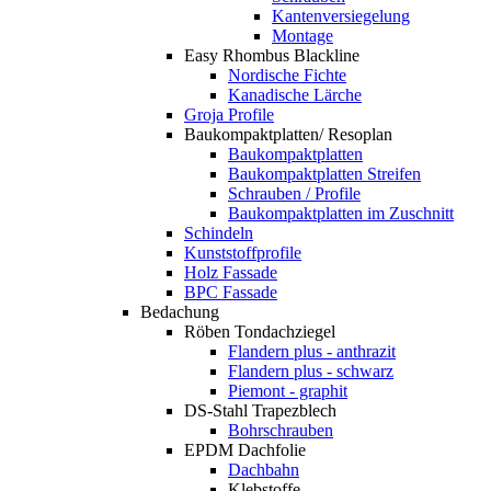
Kantenversiegelung
Montage
Easy Rhombus Blackline
Nordische Fichte
Kanadische Lärche
Groja Profile
Baukompaktplatten/ Resoplan
Baukompaktplatten
Baukompaktplatten Streifen
Schrauben / Profile
Baukompaktplatten im Zuschnitt
Schindeln
Kunststoffprofile
Holz Fassade
BPC Fassade
Bedachung
Röben Tondachziegel
Flandern plus - anthrazit
Flandern plus - schwarz
Piemont - graphit
DS-Stahl Trapezblech
Bohrschrauben
EPDM Dachfolie
Dachbahn
Klebstoffe