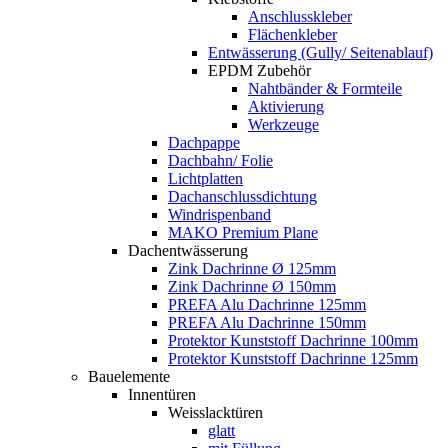
Anschlusskleber
Flächenkleber
Entwässerung (Gully/ Seitenablauf)
EPDM Zubehör
Nahtbänder & Formteile
Aktivierung
Werkzeuge
Dachpappe
Dachbahn/ Folie
Lichtplatten
Dachanschlussdichtung
Windrispenband
MAKO Premium Plane
Dachentwässerung
Zink Dachrinne Ø 125mm
Zink Dachrinne Ø 150mm
PREFA Alu Dachrinne 125mm
PREFA Alu Dachrinne 150mm
Protektor Kunststoff Dachrinne 100mm
Protektor Kunststoff Dachrinne 125mm
Bauelemente
Innentüren
Weisslacktüren
glatt