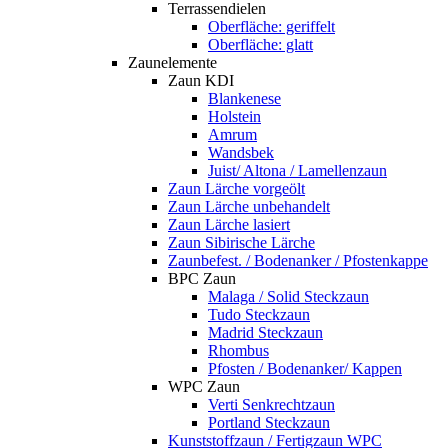
Terrassendielen
Oberfläche: geriffelt
Oberfläche: glatt
Zaunelemente
Zaun KDI
Blankenese
Holstein
Amrum
Wandsbek
Juist/ Altona / Lamellenzaun
Zaun Lärche vorgeölt
Zaun Lärche unbehandelt
Zaun Lärche lasiert
Zaun Sibirische Lärche
Zaunbefest. / Bodenanker / Pfostenkappe
BPC Zaun
Malaga / Solid Steckzaun
Tudo Steckzaun
Madrid Steckzaun
Rhombus
Pfosten / Bodenanker/ Kappen
WPC Zaun
Verti Senkrechtzaun
Portland Steckzaun
Kunststoffzaun / Fertigzaun WPC