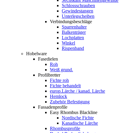
Sechskant Maschinengewinde
Schlossschrauben
Gewindestangen
Unterlegscheiben
Verbindungsbeschläge
Sparrenhalter
Balkenträger
Lochplatten
Winkel
Rispenband
Hobelware
Fasedielen
Roh
Weiß grund.
Profilbretter
Fichte roh
Fichte behandelt
europ.Lärche / kanad. Lärche
Hemlock
Zubehör Befestigung
Fassadenprofile
Easy Rhombus Blackline
Nordische Fichte
Kanadische Lärche
Rhombusprofile