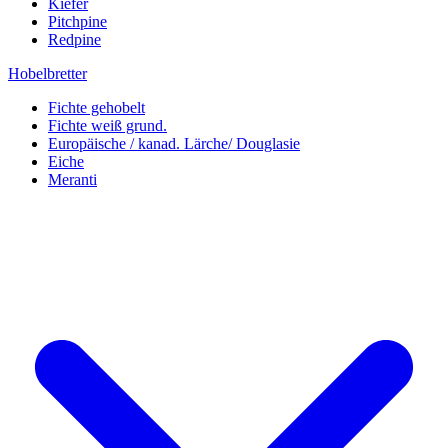
Kiefer
Pitchpine
Redpine
Hobelbretter
Fichte gehobelt
Fichte weiß grund.
Europäische / kanad. Lärche/ Douglasie
Eiche
Meranti