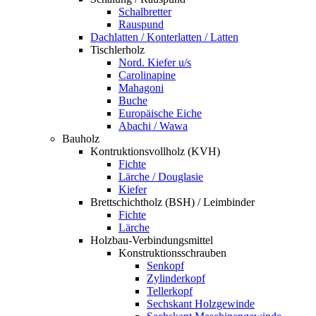
Schalbretter
Rauspund
Dachlatten / Konterlatten / Latten
Tischlerholz
Nord. Kiefer u/s
Carolinapine
Mahagoni
Buche
Europäische Eiche
Abachi / Wawa
Bauholz
Kontruktionsvollholz (KVH)
Fichte
Lärche / Douglasie
Kiefer
Brettschichtholz (BSH) / Leimbinder
Fichte
Lärche
Holzbau-Verbindungsmittel
Konstruktionsschrauben
Senkopf
Zylinderkopf
Tellerkopf
Sechskant Holzgewinde