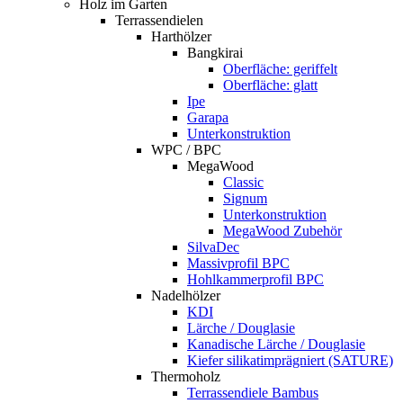
Holz im Garten
Terrassendielen
Harthölzer
Bangkirai
Oberfläche: geriffelt
Oberfläche: glatt
Ipe
Garapa
Unterkonstruktion
WPC / BPC
MegaWood
Classic
Signum
Unterkonstruktion
MegaWood Zubehör
SilvaDec
Massivprofil BPC
Hohlkammerprofil BPC
Nadelhölzer
KDI
Lärche / Douglasie
Kanadische Lärche / Douglasie
Kiefer silikatimprägniert (SATURE)
Thermoholz
Terrassendiele Bambus