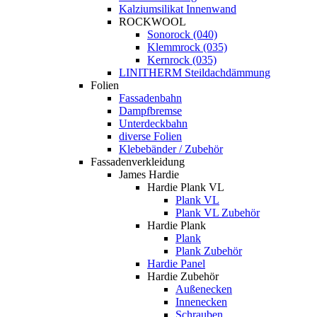
Kalziumsilikat Innenwand
ROCKWOOL
Sonorock (040)
Klemmrock (035)
Kernrock (035)
LINITHERM Steildachdämmung
Folien
Fassadenbahn
Dampfbremse
Unterdeckbahn
diverse Folien
Klebebänder / Zubehör
Fassadenverkleidung
James Hardie
Hardie Plank VL
Plank VL
Plank VL Zubehör
Hardie Plank
Plank
Plank Zubehör
Hardie Panel
Hardie Zubehör
Außenecken
Innenecken
Schrauben