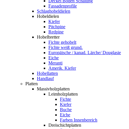
Deckel Boden Schalung
Fassadenprofile
Schlaghobeldielen
Hobeldielen
Kiefer
Pitchpine
Redpine
Hobelbretter
Fichte gehobelt
Fichte weiß grund.
Europäische / kanad. Lärche/ Douglasie
Eiche
Meranti
Amerik. Kiefer
Hobellatten
Handlauf
Platten
Massivholzplatten
Leimholzplatten
Fichte
Kiefer
Buche
Eiche
Farben Innenbereich
Dreischichtplatten