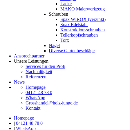
Lacke
MAKO Malerwerkzeug
Schrauben
Spax WIROX (verzinkt)
Spax Edelstahl
Konstruktionsschrauben
Tellerkopfschrauben
Torx
Nägel
Diverse Gartenbeschläge
Ansprechpartner
Unsere Leistungen
Services für den Profi
Nachhaltigkeit
Referenzen
News
Homepage
04121 48 78 0
WhatsApp
Grosshandel@holz-junge.de
Kontakt
Homepage
|
04121 48 78 0
|
WhatsApp