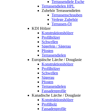
Terrassendiele Esche
Terrassendielen HPL
Zubehör Terrassendielen
Terrassenschrauben
Verlege Zubehör
Terrassen-Öl
KDI Hölzer
Konstruktionshölzer
Profilhölzer
Schwellen
Sägefein / Sägerau
Pfosten
Terrassendielen
Europäische Lärche / Douglasie
Konstruktionshölzer
Profilhölzer
Schwellen
Sägerau
Pfosten
Terrassendielen
Fassadenprofile
Kanadische Lärche / Douglasie
Konstruktionshölzer
Profilholz
Fassadenprofile