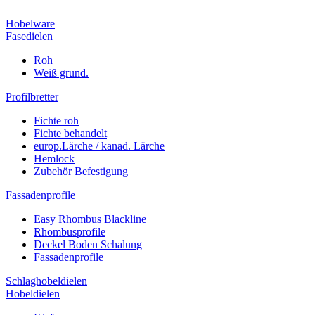
Hobelware
Fasedielen
Roh
Weiß grund.
Profilbretter
Fichte roh
Fichte behandelt
europ.Lärche / kanad. Lärche
Hemlock
Zubehör Befestigung
Fassadenprofile
Easy Rhombus Blackline
Rhombusprofile
Deckel Boden Schalung
Fassadenprofile
Schlaghobeldielen
Hobeldielen