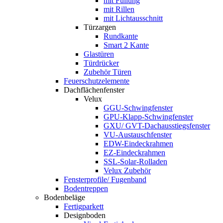
mit Füllung
mit Rillen
mit Lichtausschnitt
Türzargen
Rundkante
Smart 2 Kante
Glastüren
Türdrücker
Zubehör Türen
Feuerschutzelemente
Dachflächenfenster
Velux
GGU-Schwingfenster
GPU-Klapp-Schwingfenster
GXU/ GVT-Dachausstiegsfenster
VU-Austauschfenster
EDW-Eindeckrahmen
EZ-Eindeckrahmen
SSL-Solar-Rolladen
Velux Zubehör
Fensterprofile/ Fugenband
Bodentreppen
Bodenbeläge
Fertigparkett
Designboden