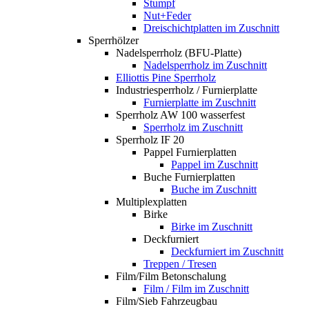
Stumpf
Nut+Feder
Dreischichtplatten im Zuschnitt
Sperrhölzer
Nadelsperrholz (BFU-Platte)
Nadelsperrholz im Zuschnitt
Elliottis Pine Sperrholz
Industriesperrholz / Furnierplatte
Furnierplatte im Zuschnitt
Sperrholz AW 100 wasserfest
Sperrholz im Zuschnitt
Sperrholz IF 20
Pappel Furnierplatten
Pappel im Zuschnitt
Buche Furnierplatten
Buche im Zuschnitt
Multiplexplatten
Birke
Birke im Zuschnitt
Deckfurniert
Deckfurniert im Zuschnitt
Treppen / Tresen
Film/Film Betonschalung
Film / Film im Zuschnitt
Film/Sieb Fahrzeugbau