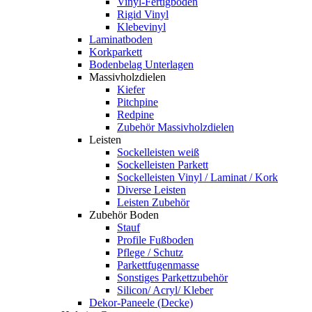
Vinyl-Fertigboden
Rigid Vinyl
Klebevinyl
Laminatboden
Korkparkett
Bodenbelag Unterlagen
Massivholzdielen
Kiefer
Pitchpine
Redpine
Zubehör Massivholzdielen
Leisten
Sockelleisten weiß
Sockelleisten Parkett
Sockelleisten Vinyl / Laminat / Kork
Diverse Leisten
Leisten Zubehör
Zubehör Boden
Stauf
Profile Fußboden
Pflege / Schutz
Parkettfugenmasse
Sonstiges Parkettzubehör
Silicon/ Acryl/ Kleber
Dekor-Paneele (Decke)