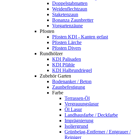
Doppelstabmatten
Weidenflechtzaun
Staketenzaun
Bonanza Zaunbretter
Vorgartenzäune
Pfosten
Pfosten KDI - Kanten gefast
Pfosten Lärche
Pfosten Divers
Rundhölzer
KDI Palisaden
KDI Pfähle
KDI Halbrundriegel
Zubehör Garten
Bodenanker / Beton
Zaunbefestigung
Farbe
Terrassen-Öl
Vergrauungslasur
Öl Lasur
Landhausfarbe / Deckfarbe
Imprägnierung
Isoliergrund
Grünbelag-Entferner / Entgrauer /
Reiniger