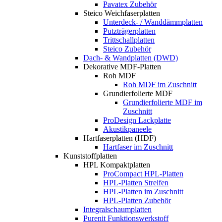
Pavatex Zubehör
Steico Weichfaserplatten
Unterdeck- / Wanddämmplatten
Putzträgerplatten
Trittschallplatten
Steico Zubehör
Dach- & Wandplatten (DWD)
Dekorative MDF-Platten
Roh MDF
Roh MDF im Zuschnitt
Grundierfolierte MDF
Grundierfolierte MDF im
Zuschnitt
ProDesign Lackplatte
Akustikpaneele
Hartfaserplatten (HDF)
Hartfaser im Zuschnitt
Kunststoffplatten
HPL Kompaktplatten
ProCompact HPL-Platten
HPL-Platten Streifen
HPL-Platten im Zuschnitt
HPL-Platten Zubehör
Integralschaumplatten
Purenit Funktionswerkstoff