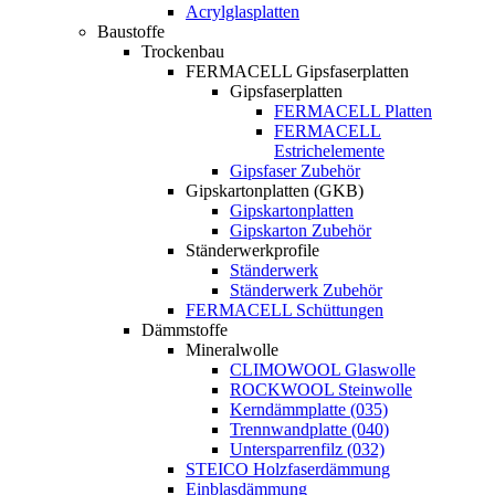
Acrylglasplatten
Baustoffe
Trockenbau
FERMACELL Gipsfaserplatten
Gipsfaserplatten
FERMACELL Platten
FERMACELL
Estrichelemente
Gipsfaser Zubehör
Gipskartonplatten (GKB)
Gipskartonplatten
Gipskarton Zubehör
Ständerwerkprofile
Ständerwerk
Ständerwerk Zubehör
FERMACELL Schüttungen
Dämmstoffe
Mineralwolle
CLIMOWOOL Glaswolle
ROCKWOOL Steinwolle
Kerndämmplatte (035)
Trennwandplatte (040)
Untersparrenfilz (032)
STEICO Holzfaserdämmung
Einblasdämmung