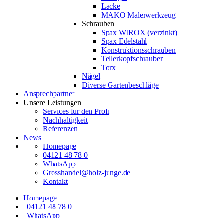
Lacke
MAKO Malerwerkzeug
Schrauben
Spax WIROX (verzinkt)
Spax Edelstahl
Konstruktionsschrauben
Tellerkopfschrauben
Torx
Nägel
Diverse Gartenbeschläge
Ansprechpartner
Unsere Leistungen
Services für den Profi
Nachhaltigkeit
Referenzen
News
Homepage
04121 48 78 0
WhatsApp
Grosshandel@holz-junge.de
Kontakt
Homepage
|
04121 48 78 0
|
WhatsApp