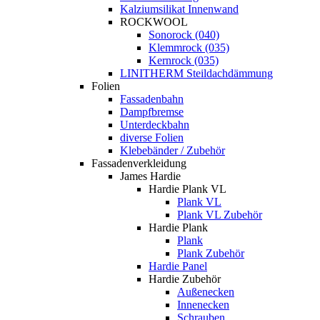
Kalziumsilikat Innenwand
ROCKWOOL
Sonorock (040)
Klemmrock (035)
Kernrock (035)
LINITHERM Steildachdämmung
Folien
Fassadenbahn
Dampfbremse
Unterdeckbahn
diverse Folien
Klebebänder / Zubehör
Fassadenverkleidung
James Hardie
Hardie Plank VL
Plank VL
Plank VL Zubehör
Hardie Plank
Plank
Plank Zubehör
Hardie Panel
Hardie Zubehör
Außenecken
Innenecken
Schrauben