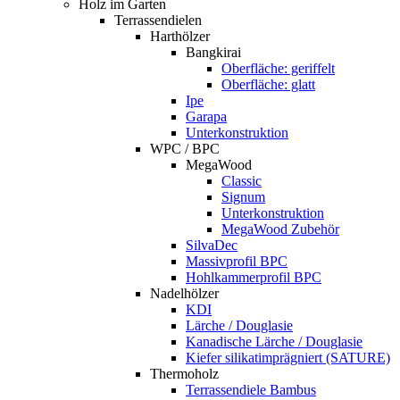
Holz im Garten
Terrassendielen
Harthölzer
Bangkirai
Oberfläche: geriffelt
Oberfläche: glatt
Ipe
Garapa
Unterkonstruktion
WPC / BPC
MegaWood
Classic
Signum
Unterkonstruktion
MegaWood Zubehör
SilvaDec
Massivprofil BPC
Hohlkammerprofil BPC
Nadelhölzer
KDI
Lärche / Douglasie
Kanadische Lärche / Douglasie
Kiefer silikatimprägniert (SATURE)
Thermoholz
Terrassendiele Bambus