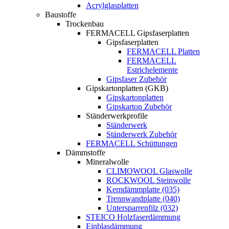
Acrylglasplatten
Baustoffe
Trockenbau
FERMACELL Gipsfaserplatten
Gipsfaserplatten
FERMACELL Platten
FERMACELL
Estrichelemente
Gipsfaser Zubehör
Gipskartonplatten (GKB)
Gipskartonplatten
Gipskarton Zubehör
Ständerwerkprofile
Ständerwerk
Ständerwerk Zubehör
FERMACELL Schüttungen
Dämmstoffe
Mineralwolle
CLIMOWOOL Glaswolle
ROCKWOOL Steinwolle
Kerndämmplatte (035)
Trennwandplatte (040)
Untersparrenfilz (032)
STEICO Holzfaserdämmung
Einblasdämmung