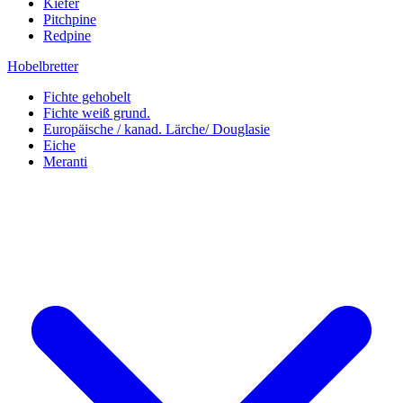
Kiefer
Pitchpine
Redpine
Hobelbretter
Fichte gehobelt
Fichte weiß grund.
Europäische / kanad. Lärche/ Douglasie
Eiche
Meranti