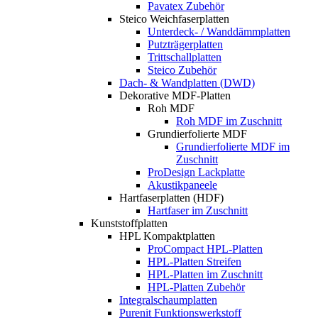
Pavatex Zubehör
Steico Weichfaserplatten
Unterdeck- / Wanddämmplatten
Putzträgerplatten
Trittschallplatten
Steico Zubehör
Dach- & Wandplatten (DWD)
Dekorative MDF-Platten
Roh MDF
Roh MDF im Zuschnitt
Grundierfolierte MDF
Grundierfolierte MDF im
Zuschnitt
ProDesign Lackplatte
Akustikpaneele
Hartfaserplatten (HDF)
Hartfaser im Zuschnitt
Kunststoffplatten
HPL Kompaktplatten
ProCompact HPL-Platten
HPL-Platten Streifen
HPL-Platten im Zuschnitt
HPL-Platten Zubehör
Integralschaumplatten
Purenit Funktionswerkstoff