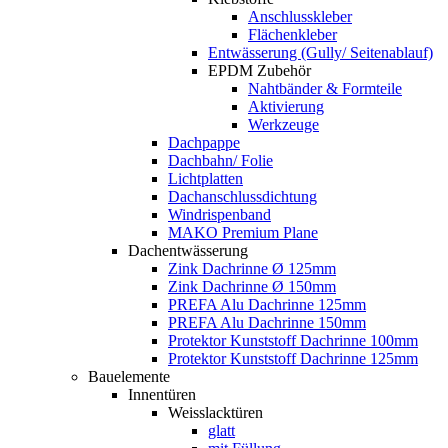
Anschlusskleber
Flächenkleber
Entwässerung (Gully/ Seitenablauf)
EPDM Zubehör
Nahtbänder & Formteile
Aktivierung
Werkzeuge
Dachpappe
Dachbahn/ Folie
Lichtplatten
Dachanschlussdichtung
Windrispenband
MAKO Premium Plane
Dachentwässerung
Zink Dachrinne Ø 125mm
Zink Dachrinne Ø 150mm
PREFA Alu Dachrinne 125mm
PREFA Alu Dachrinne 150mm
Protektor Kunststoff Dachrinne 100mm
Protektor Kunststoff Dachrinne 125mm
Bauelemente
Innentüren
Weisslacktüren
glatt