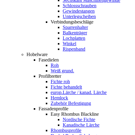
Sechskant Maschinengewinde
Schlossschrauben
Gewindestangen
Unterlegscheiben
Verbindungsbeschläge
Sparrenhalter
Balkenträger
Lochplatten
Winkel
Rispenband
Hobelware
Fasedielen
Roh
Weiß grund.
Profilbretter
Fichte roh
Fichte behandelt
europ.Lärche / kanad. Lärche
Hemlock
Zubehör Befestigung
Fassadenprofile
Easy Rhombus Blackline
Nordische Fichte
Kanadische Lärche
Rhombusprofile