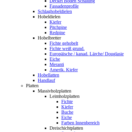
Deckel Boden Schalung
Fassadenprofile
Schlaghobeldielen
Hobeldielen
Kiefer
Pitchpine
Redpine
Hobelbretter
Fichte gehobelt
Fichte weiß grund.
Europäische / kanad. Lärche/ Douglasie
Eiche
Meranti
Amerik. Kiefer
Hobellatten
Handlauf
Platten
Massivholzplatten
Leimholzplatten
Fichte
Kiefer
Buche
Eiche
Farben Innenbereich
Dreischichtplatten