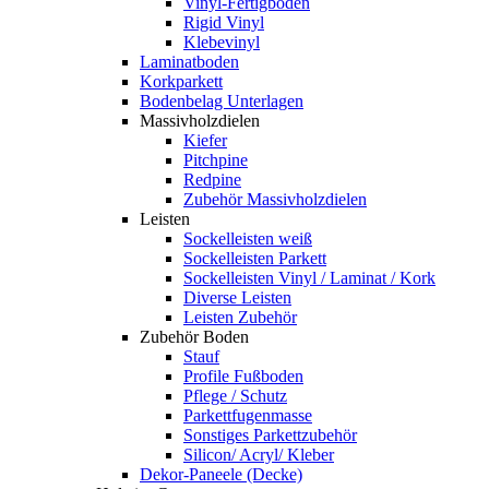
Vinyl-Fertigboden
Rigid Vinyl
Klebevinyl
Laminatboden
Korkparkett
Bodenbelag Unterlagen
Massivholzdielen
Kiefer
Pitchpine
Redpine
Zubehör Massivholzdielen
Leisten
Sockelleisten weiß
Sockelleisten Parkett
Sockelleisten Vinyl / Laminat / Kork
Diverse Leisten
Leisten Zubehör
Zubehör Boden
Stauf
Profile Fußboden
Pflege / Schutz
Parkettfugenmasse
Sonstiges Parkettzubehör
Silicon/ Acryl/ Kleber
Dekor-Paneele (Decke)