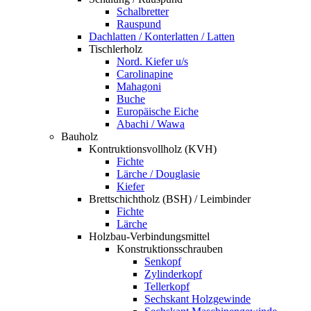
Schalbretter
Rauspund
Dachlatten / Konterlatten / Latten
Tischlerholz
Nord. Kiefer u/s
Carolinapine
Mahagoni
Buche
Europäische Eiche
Abachi / Wawa
Bauholz
Kontruktionsvollholz (KVH)
Fichte
Lärche / Douglasie
Kiefer
Brettschichtholz (BSH) / Leimbinder
Fichte
Lärche
Holzbau-Verbindungsmittel
Konstruktionsschrauben
Senkopf
Zylinderkopf
Tellerkopf
Sechskant Holzgewinde