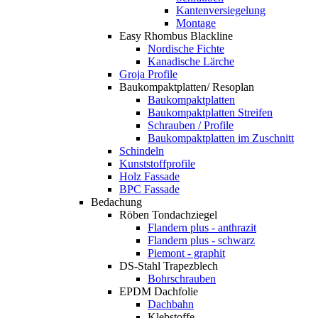
Kantenversiegelung
Montage
Easy Rhombus Blackline
Nordische Fichte
Kanadische Lärche
Groja Profile
Baukompaktplatten/ Resoplan
Baukompaktplatten
Baukompaktplatten Streifen
Schrauben / Profile
Baukompaktplatten im Zuschnitt
Schindeln
Kunststoffprofile
Holz Fassade
BPC Fassade
Bedachung
Röben Tondachziegel
Flandern plus - anthrazit
Flandern plus - schwarz
Piemont - graphit
DS-Stahl Trapezblech
Bohrschrauben
EPDM Dachfolie
Dachbahn
Klebstoffe