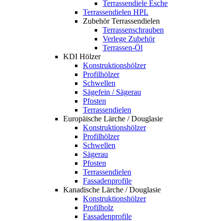
Terrassendiele Esche
Terrassendielen HPL
Zubehör Terrassendielen
Terrassenschrauben
Verlege Zubehör
Terrassen-Öl
KDI Hölzer
Konstruktionshölzer
Profilhölzer
Schwellen
Sägefein / Sägerau
Pfosten
Terrassendielen
Europäische Lärche / Douglasie
Konstruktionshölzer
Profilhölzer
Schwellen
Sägerau
Pfosten
Terrassendielen
Fassadenprofile
Kanadische Lärche / Douglasie
Konstruktionshölzer
Profilholz
Fassadenprofile