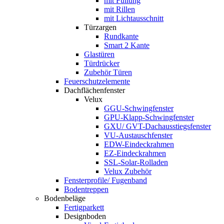
mit Füllung
mit Rillen
mit Lichtausschnitt
Türzargen
Rundkante
Smart 2 Kante
Glastüren
Türdrücker
Zubehör Türen
Feuerschutzelemente
Dachflächenfenster
Velux
GGU-Schwingfenster
GPU-Klapp-Schwingfenster
GXU/ GVT-Dachausstiegsfenster
VU-Austauschfenster
EDW-Eindeckrahmen
EZ-Eindeckrahmen
SSL-Solar-Rolladen
Velux Zubehör
Fensterprofile/ Fugenband
Bodentreppen
Bodenbeläge
Fertigparkett
Designboden