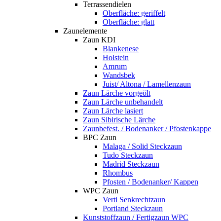
Terrassendielen
Oberfläche: geriffelt
Oberfläche: glatt
Zaunelemente
Zaun KDI
Blankenese
Holstein
Amrum
Wandsbek
Juist/ Altona / Lamellenzaun
Zaun Lärche vorgeölt
Zaun Lärche unbehandelt
Zaun Lärche lasiert
Zaun Sibirische Lärche
Zaunbefest. / Bodenanker / Pfostenkappe
BPC Zaun
Malaga / Solid Steckzaun
Tudo Steckzaun
Madrid Steckzaun
Rhombus
Pfosten / Bodenanker/ Kappen
WPC Zaun
Verti Senkrechtzaun
Portland Steckzaun
Kunststoffzaun / Fertigzaun WPC