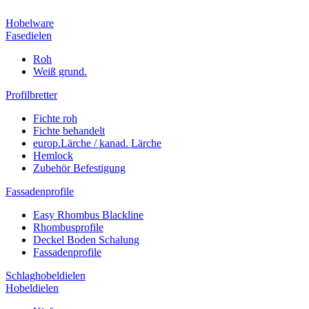
Hobelware
Fasedielen
Roh
Weiß grund.
Profilbretter
Fichte roh
Fichte behandelt
europ.Lärche / kanad. Lärche
Hemlock
Zubehör Befestigung
Fassadenprofile
Easy Rhombus Blackline
Rhombusprofile
Deckel Boden Schalung
Fassadenprofile
Schlaghobeldielen
Hobeldielen