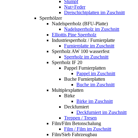
Stumpf
Nut+Feder
Dreischichtplatten im Zuschnitt
Sperrhölzer
Nadelsperrholz (BFU-Platte)
Nadelsperrholz im Zuschnitt
Elliottis Pine Sperrholz
Industriesperrholz / Furnierplatte
Furnierplatte im Zuschnitt
Sperrholz AW 100 wasserfest
Sperrholz im Zuschnitt
Sperrholz IF 20
Pappel Furnierplatten
Pappel im Zuschnitt
Buche Furnierplatten
Buche im Zuschnitt
Multiplexplatten
Birke
Birke im Zuschnitt
Deckfurniert
Deckfurniert im Zuschnitt
Treppen / Tresen
Film/Film Betonschalung
Film / Film im Zuschnitt
Film/Sieb Fahrzeugbau