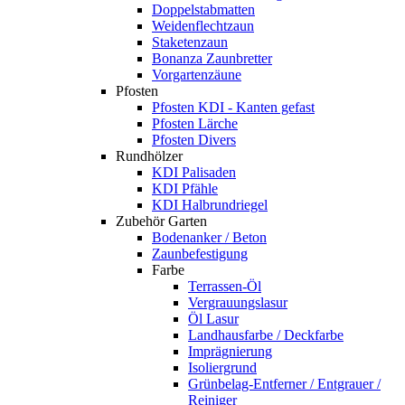
Doppelstabmatten
Weidenflechtzaun
Staketenzaun
Bonanza Zaunbretter
Vorgartenzäune
Pfosten
Pfosten KDI - Kanten gefast
Pfosten Lärche
Pfosten Divers
Rundhölzer
KDI Palisaden
KDI Pfähle
KDI Halbrundriegel
Zubehör Garten
Bodenanker / Beton
Zaunbefestigung
Farbe
Terrassen-Öl
Vergrauungslasur
Öl Lasur
Landhausfarbe / Deckfarbe
Imprägnierung
Isoliergrund
Grünbelag-Entferner / Entgrauer /
Reiniger