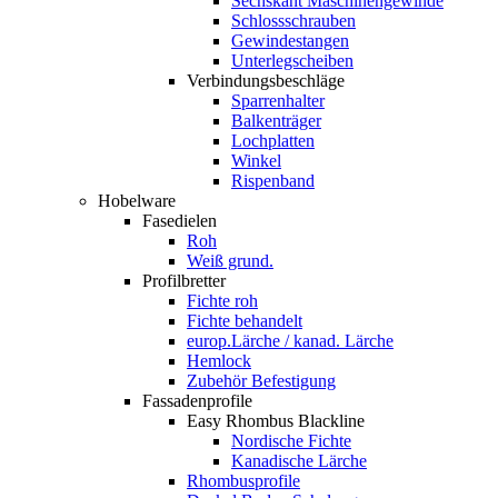
Sechskant Maschinengewinde
Schlossschrauben
Gewindestangen
Unterlegscheiben
Verbindungsbeschläge
Sparrenhalter
Balkenträger
Lochplatten
Winkel
Rispenband
Hobelware
Fasedielen
Roh
Weiß grund.
Profilbretter
Fichte roh
Fichte behandelt
europ.Lärche / kanad. Lärche
Hemlock
Zubehör Befestigung
Fassadenprofile
Easy Rhombus Blackline
Nordische Fichte
Kanadische Lärche
Rhombusprofile