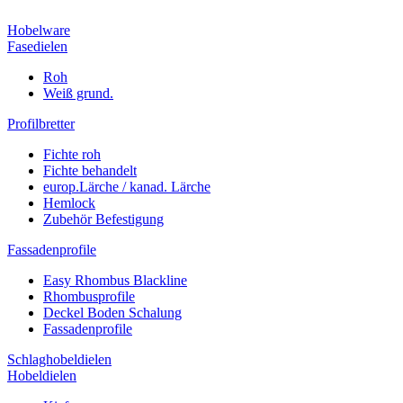
Hobelware
Fasedielen
Roh
Weiß grund.
Profilbretter
Fichte roh
Fichte behandelt
europ.Lärche / kanad. Lärche
Hemlock
Zubehör Befestigung
Fassadenprofile
Easy Rhombus Blackline
Rhombusprofile
Deckel Boden Schalung
Fassadenprofile
Schlaghobeldielen
Hobeldielen