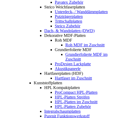
Pavatex Zubehör
Steico Weichfaserplatten
Unterdeck- / Wanddämmplatten
Putzträgerplatten
Trittschallplatten
Steico Zubehör
Dach- & Wandplatten (DWD)
Dekorative MDF-Platten
Roh MDF
Roh MDF im Zuschnitt
Grundierfolierte MDF
Grundierfolierte MDF im
Zuschnitt
ProDesign Lackplatte
Akustikpaneele
Hartfaserplatten (HDF)
Hartfaser im Zuschnitt
Kunststoffplatten
HPL Kompaktplatten
ProCompact HPL-Platten
HPL-Platten Streifen
HPL-Platten im Zuschnitt
HPL-Platten Zubehör
Integralschaumplatten
Purenit Funktionswerkstoff