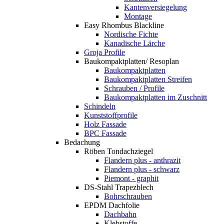
Kantenversiegelung
Montage
Easy Rhombus Blackline
Nordische Fichte
Kanadische Lärche
Groja Profile
Baukompaktplatten/ Resoplan
Baukompaktplatten
Baukompaktplatten Streifen
Schrauben / Profile
Baukompaktplatten im Zuschnitt
Schindeln
Kunststoffprofile
Holz Fassade
BPC Fassade
Bedachung
Röben Tondachziegel
Flandern plus - anthrazit
Flandern plus - schwarz
Piemont - graphit
DS-Stahl Trapezblech
Bohrschrauben
EPDM Dachfolie
Dachbahn
Klebstoffe