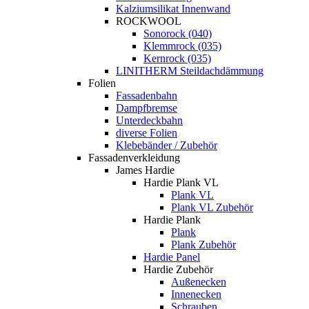
Kalziumsilikat Innenwand
ROCKWOOL
Sonorock (040)
Klemmrock (035)
Kernrock (035)
LINITHERM Steildachdämmung
Folien
Fassadenbahn
Dampfbremse
Unterdeckbahn
diverse Folien
Klebebänder / Zubehör
Fassadenverkleidung
James Hardie
Hardie Plank VL
Plank VL
Plank VL Zubehör
Hardie Plank
Plank
Plank Zubehör
Hardie Panel
Hardie Zubehör
Außenecken
Innenecken
Schrauben