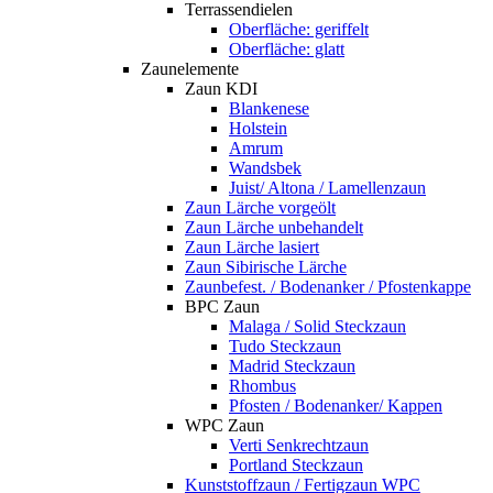
Terrassendielen
Oberfläche: geriffelt
Oberfläche: glatt
Zaunelemente
Zaun KDI
Blankenese
Holstein
Amrum
Wandsbek
Juist/ Altona / Lamellenzaun
Zaun Lärche vorgeölt
Zaun Lärche unbehandelt
Zaun Lärche lasiert
Zaun Sibirische Lärche
Zaunbefest. / Bodenanker / Pfostenkappe
BPC Zaun
Malaga / Solid Steckzaun
Tudo Steckzaun
Madrid Steckzaun
Rhombus
Pfosten / Bodenanker/ Kappen
WPC Zaun
Verti Senkrechtzaun
Portland Steckzaun
Kunststoffzaun / Fertigzaun WPC