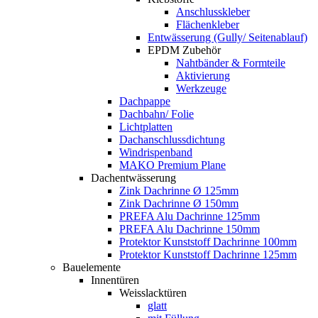
Anschlusskleber
Flächenkleber
Entwässerung (Gully/ Seitenablauf)
EPDM Zubehör
Nahtbänder & Formteile
Aktivierung
Werkzeuge
Dachpappe
Dachbahn/ Folie
Lichtplatten
Dachanschlussdichtung
Windrispenband
MAKO Premium Plane
Dachentwässerung
Zink Dachrinne Ø 125mm
Zink Dachrinne Ø 150mm
PREFA Alu Dachrinne 125mm
PREFA Alu Dachrinne 150mm
Protektor Kunststoff Dachrinne 100mm
Protektor Kunststoff Dachrinne 125mm
Bauelemente
Innentüren
Weisslacktüren
glatt