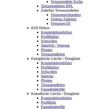
Terrassendiele Esche
Terrassendielen HPL
Zubehör Terrassendielen
Terrassenschrauben
Verlege Zubehör
Terrassen-Öl
KDI Hölzer
Konstruktionshölzer
Profilhölzer
Schwellen
Sägefein / Sägerau
Pfosten
Terrassendielen
Europäische Lärche / Douglasie
Konstruktionshölzer
Profilhölzer
Schwellen
Sägerau
Pfosten
Terrassendielen
Fassadenprofile
Kanadische Lärche / Douglasie
Konstruktionshölzer
Profilholz
Fassadenprofile