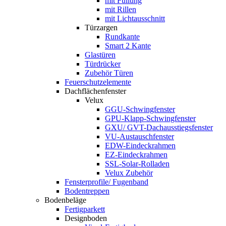
mit Füllung
mit Rillen
mit Lichtausschnitt
Türzargen
Rundkante
Smart 2 Kante
Glastüren
Türdrücker
Zubehör Türen
Feuerschutzelemente
Dachflächenfenster
Velux
GGU-Schwingfenster
GPU-Klapp-Schwingfenster
GXU/ GVT-Dachausstiegsfenster
VU-Austauschfenster
EDW-Eindeckrahmen
EZ-Eindeckrahmen
SSL-Solar-Rolladen
Velux Zubehör
Fensterprofile/ Fugenband
Bodentreppen
Bodenbeläge
Fertigparkett
Designboden