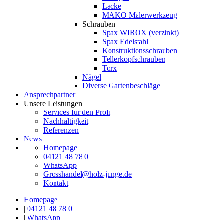
Lacke
MAKO Malerwerkzeug
Schrauben
Spax WIROX (verzinkt)
Spax Edelstahl
Konstruktionsschrauben
Tellerkopfschrauben
Torx
Nägel
Diverse Gartenbeschläge
Ansprechpartner
Unsere Leistungen
Services für den Profi
Nachhaltigkeit
Referenzen
News
Homepage
04121 48 78 0
WhatsApp
Grosshandel@holz-junge.de
Kontakt
Homepage
|
04121 48 78 0
|
WhatsApp