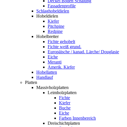
Deckel Boden Schalung
Fassadenprofile
Schlaghobeldielen
Hobeldielen
Kiefer
Pitchpine
Redpine
Hobelbretter
Fichte gehobelt
Fichte weiß grund.
Europäische / kanad. Lärche/ Douglasie
Eiche
Meranti
Amerik. Kiefer
Hobellatten
Handlauf
Platten
Massivholzplatten
Leimholzplatten
Fichte
Kiefer
Buche
Eiche
Farben Innenbereich
Dreischichtplatten