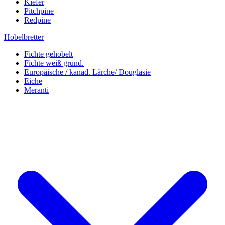
Kiefer
Pitchpine
Redpine
Hobelbretter
Fichte gehobelt
Fichte weiß grund.
Europäische / kanad. Lärche/ Douglasie
Eiche
Meranti