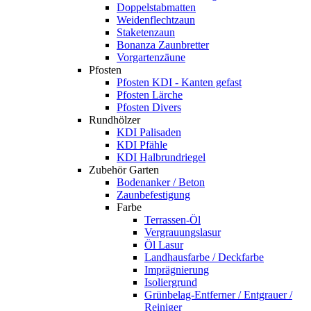
Doppelstabmatten
Weidenflechtzaun
Staketenzaun
Bonanza Zaunbretter
Vorgartenzäune
Pfosten
Pfosten KDI - Kanten gefast
Pfosten Lärche
Pfosten Divers
Rundhölzer
KDI Palisaden
KDI Pfähle
KDI Halbrundriegel
Zubehör Garten
Bodenanker / Beton
Zaunbefestigung
Farbe
Terrassen-Öl
Vergrauungslasur
Öl Lasur
Landhausfarbe / Deckfarbe
Imprägnierung
Isoliergrund
Grünbelag-Entferner / Entgrauer /
Reiniger