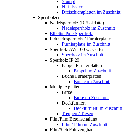
Stumpf
Nut+Feder
Dreischichtplatten im Zuschnitt
Sperrhölzer
Nadelsperrholz (BFU-Platte)
Nadelsperrholz im Zuschnitt
Elliottis Pine Sperrholz
Industriesperrholz / Furnierplatte
Furnierplatte im Zuschnitt
Sperrholz AW 100 wasserfest
Sperrholz im Zuschnitt
Sperrholz IF 20
Pappel Furnierplatten
Pappel im Zuschnitt
Buche Furnierplatten
Buche im Zuschnitt
Multiplexplatten
Birke
Birke im Zuschnitt
Deckfurniert
Deckfurniert im Zuschnitt
Treppen / Tresen
Film/Film Betonschalung
Film / Film im Zuschnitt
Film/Sieb Fahrzeugbau