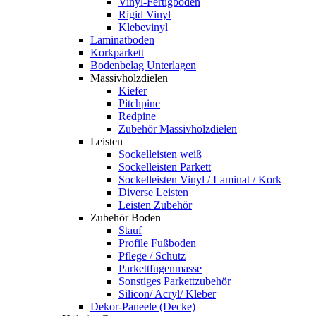
Vinyl-Fertigboden
Rigid Vinyl
Klebevinyl
Laminatboden
Korkparkett
Bodenbelag Unterlagen
Massivholzdielen
Kiefer
Pitchpine
Redpine
Zubehör Massivholzdielen
Leisten
Sockelleisten weiß
Sockelleisten Parkett
Sockelleisten Vinyl / Laminat / Kork
Diverse Leisten
Leisten Zubehör
Zubehör Boden
Stauf
Profile Fußboden
Pflege / Schutz
Parkettfugenmasse
Sonstiges Parkettzubehör
Silicon/ Acryl/ Kleber
Dekor-Paneele (Decke)