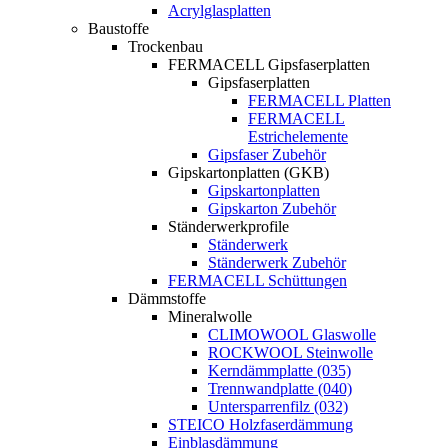
Acrylglasplatten
Baustoffe
Trockenbau
FERMACELL Gipsfaserplatten
Gipsfaserplatten
FERMACELL Platten
FERMACELL
Estrichelemente
Gipsfaser Zubehör
Gipskartonplatten (GKB)
Gipskartonplatten
Gipskarton Zubehör
Ständerwerkprofile
Ständerwerk
Ständerwerk Zubehör
FERMACELL Schüttungen
Dämmstoffe
Mineralwolle
CLIMOWOOL Glaswolle
ROCKWOOL Steinwolle
Kerndämmplatte (035)
Trennwandplatte (040)
Untersparrenfilz (032)
STEICO Holzfaserdämmung
Einblasdämmung