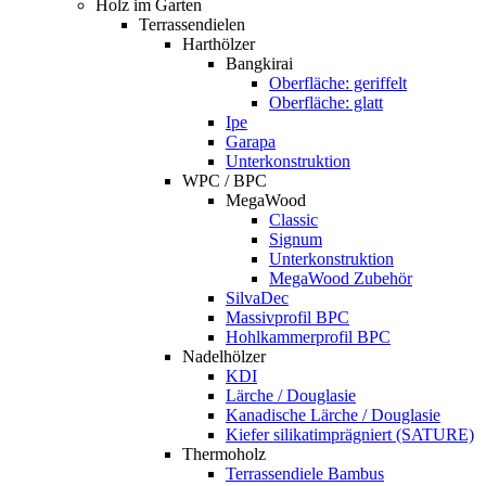
Holz im Garten
Terrassendielen
Harthölzer
Bangkirai
Oberfläche: geriffelt
Oberfläche: glatt
Ipe
Garapa
Unterkonstruktion
WPC / BPC
MegaWood
Classic
Signum
Unterkonstruktion
MegaWood Zubehör
SilvaDec
Massivprofil BPC
Hohlkammerprofil BPC
Nadelhölzer
KDI
Lärche / Douglasie
Kanadische Lärche / Douglasie
Kiefer silikatimprägniert (SATURE)
Thermoholz
Terrassendiele Bambus