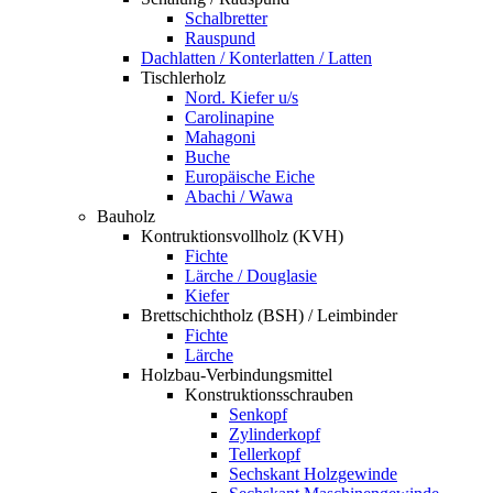
Schalbretter
Rauspund
Dachlatten / Konterlatten / Latten
Tischlerholz
Nord. Kiefer u/s
Carolinapine
Mahagoni
Buche
Europäische Eiche
Abachi / Wawa
Bauholz
Kontruktionsvollholz (KVH)
Fichte
Lärche / Douglasie
Kiefer
Brettschichtholz (BSH) / Leimbinder
Fichte
Lärche
Holzbau-Verbindungsmittel
Konstruktionsschrauben
Senkopf
Zylinderkopf
Tellerkopf
Sechskant Holzgewinde