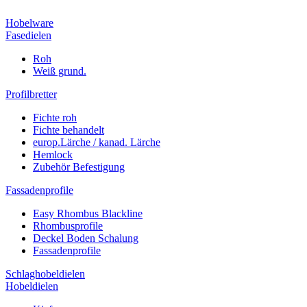
Hobelware
Fasedielen
Roh
Weiß grund.
Profilbretter
Fichte roh
Fichte behandelt
europ.Lärche / kanad. Lärche
Hemlock
Zubehör Befestigung
Fassadenprofile
Easy Rhombus Blackline
Rhombusprofile
Deckel Boden Schalung
Fassadenprofile
Schlaghobeldielen
Hobeldielen