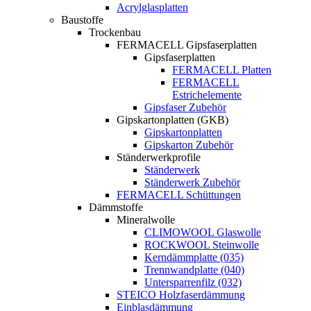
Acrylglasplatten
Baustoffe
Trockenbau
FERMACELL Gipsfaserplatten
Gipsfaserplatten
FERMACELL Platten
FERMACELL
Estrichelemente
Gipsfaser Zubehör
Gipskartonplatten (GKB)
Gipskartonplatten
Gipskarton Zubehör
Ständerwerkprofile
Ständerwerk
Ständerwerk Zubehör
FERMACELL Schüttungen
Dämmstoffe
Mineralwolle
CLIMOWOOL Glaswolle
ROCKWOOL Steinwolle
Kerndämmplatte (035)
Trennwandplatte (040)
Untersparrenfilz (032)
STEICO Holzfaserdämmung
Einblasdämmung