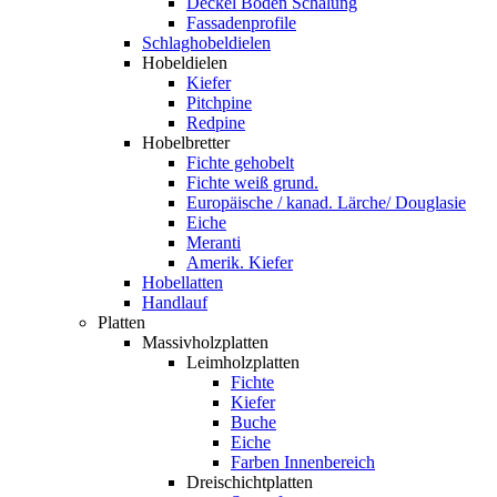
Deckel Boden Schalung
Fassadenprofile
Schlaghobeldielen
Hobeldielen
Kiefer
Pitchpine
Redpine
Hobelbretter
Fichte gehobelt
Fichte weiß grund.
Europäische / kanad. Lärche/ Douglasie
Eiche
Meranti
Amerik. Kiefer
Hobellatten
Handlauf
Platten
Massivholzplatten
Leimholzplatten
Fichte
Kiefer
Buche
Eiche
Farben Innenbereich
Dreischichtplatten