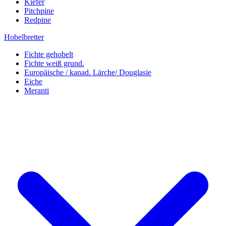
Kiefer
Pitchpine
Redpine
Hobelbretter
Fichte gehobelt
Fichte weiß grund.
Europäische / kanad. Lärche/ Douglasie
Eiche
Meranti