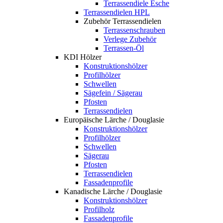
Terrassendiele Esche
Terrassendielen HPL
Zubehör Terrassendielen
Terrassenschrauben
Verlege Zubehör
Terrassen-Öl
KDI Hölzer
Konstruktionshölzer
Profilhölzer
Schwellen
Sägefein / Sägerau
Pfosten
Terrassendielen
Europäische Lärche / Douglasie
Konstruktionshölzer
Profilhölzer
Schwellen
Sägerau
Pfosten
Terrassendielen
Fassadenprofile
Kanadische Lärche / Douglasie
Konstruktionshölzer
Profilholz
Fassadenprofile