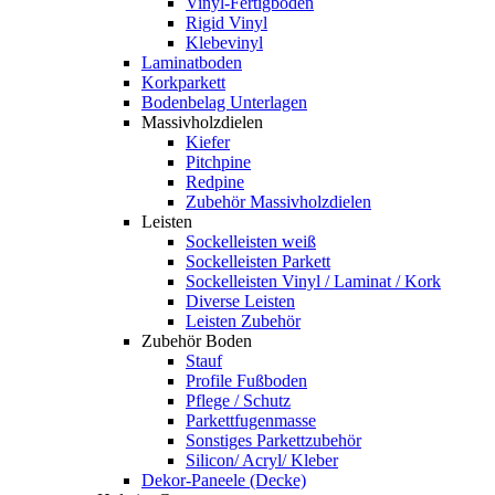
Vinyl-Fertigboden
Rigid Vinyl
Klebevinyl
Laminatboden
Korkparkett
Bodenbelag Unterlagen
Massivholzdielen
Kiefer
Pitchpine
Redpine
Zubehör Massivholzdielen
Leisten
Sockelleisten weiß
Sockelleisten Parkett
Sockelleisten Vinyl / Laminat / Kork
Diverse Leisten
Leisten Zubehör
Zubehör Boden
Stauf
Profile Fußboden
Pflege / Schutz
Parkettfugenmasse
Sonstiges Parkettzubehör
Silicon/ Acryl/ Kleber
Dekor-Paneele (Decke)