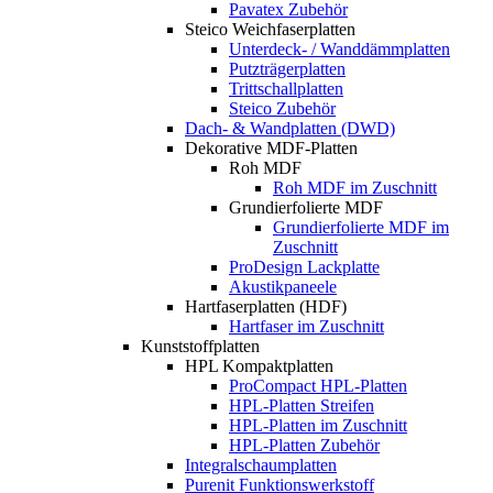
Pavatex Zubehör
Steico Weichfaserplatten
Unterdeck- / Wanddämmplatten
Putzträgerplatten
Trittschallplatten
Steico Zubehör
Dach- & Wandplatten (DWD)
Dekorative MDF-Platten
Roh MDF
Roh MDF im Zuschnitt
Grundierfolierte MDF
Grundierfolierte MDF im
Zuschnitt
ProDesign Lackplatte
Akustikpaneele
Hartfaserplatten (HDF)
Hartfaser im Zuschnitt
Kunststoffplatten
HPL Kompaktplatten
ProCompact HPL-Platten
HPL-Platten Streifen
HPL-Platten im Zuschnitt
HPL-Platten Zubehör
Integralschaumplatten
Purenit Funktionswerkstoff