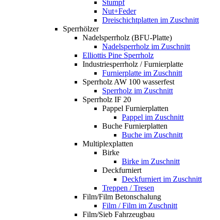
Stumpf
Nut+Feder
Dreischichtplatten im Zuschnitt
Sperrhölzer
Nadelsperrholz (BFU-Platte)
Nadelsperrholz im Zuschnitt
Elliottis Pine Sperrholz
Industriesperrholz / Furnierplatte
Furnierplatte im Zuschnitt
Sperrholz AW 100 wasserfest
Sperrholz im Zuschnitt
Sperrholz IF 20
Pappel Furnierplatten
Pappel im Zuschnitt
Buche Furnierplatten
Buche im Zuschnitt
Multiplexplatten
Birke
Birke im Zuschnitt
Deckfurniert
Deckfurniert im Zuschnitt
Treppen / Tresen
Film/Film Betonschalung
Film / Film im Zuschnitt
Film/Sieb Fahrzeugbau