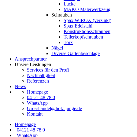
Lacke
MAKO Malerwerkzeug
Schrauben
Spax WIROX (verzinkt)
Spax Edelstahl
Konstruktionsschrauben
Tellerkopfschrauben
Torx
Nägel
Diverse Gartenbeschläge
Ansprechpartner
Unsere Leistungen
Services für den Profi
Nachhaltigkeit
Referenzen
News
Homepage
04121 48 78 0
WhatsApp
Grosshandel@holz-junge.de
Kontakt
Homepage
|
04121 48 78 0
|
WhatsApp