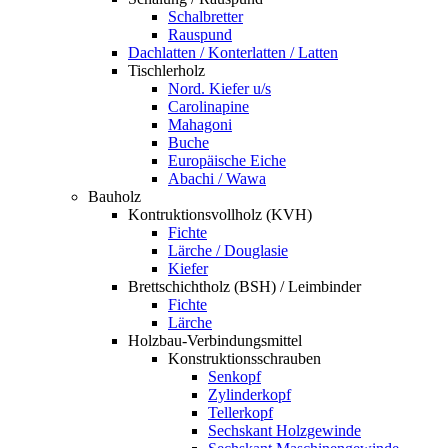
Schalbretter
Rauspund
Dachlatten / Konterlatten / Latten
Tischlerholz
Nord. Kiefer u/s
Carolinapine
Mahagoni
Buche
Europäische Eiche
Abachi / Wawa
Bauholz
Kontruktionsvollholz (KVH)
Fichte
Lärche / Douglasie
Kiefer
Brettschichtholz (BSH) / Leimbinder
Fichte
Lärche
Holzbau-Verbindungsmittel
Konstruktionsschrauben
Senkopf
Zylinderkopf
Tellerkopf
Sechskant Holzgewinde