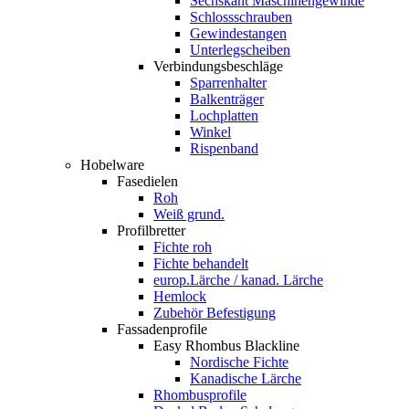
Sechskant Maschinengewinde
Schlossschrauben
Gewindestangen
Unterlegscheiben
Verbindungsbeschläge
Sparrenhalter
Balkenträger
Lochplatten
Winkel
Rispenband
Hobelware
Fasedielen
Roh
Weiß grund.
Profilbretter
Fichte roh
Fichte behandelt
europ.Lärche / kanad. Lärche
Hemlock
Zubehör Befestigung
Fassadenprofile
Easy Rhombus Blackline
Nordische Fichte
Kanadische Lärche
Rhombusprofile