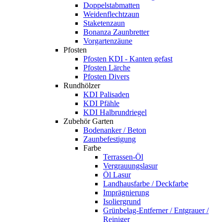
Doppelstabmatten
Weidenflechtzaun
Staketenzaun
Bonanza Zaunbretter
Vorgartenzäune
Pfosten
Pfosten KDI - Kanten gefast
Pfosten Lärche
Pfosten Divers
Rundhölzer
KDI Palisaden
KDI Pfähle
KDI Halbrundriegel
Zubehör Garten
Bodenanker / Beton
Zaunbefestigung
Farbe
Terrassen-Öl
Vergrauungslasur
Öl Lasur
Landhausfarbe / Deckfarbe
Imprägnierung
Isoliergrund
Grünbelag-Entferner / Entgrauer /
Reiniger