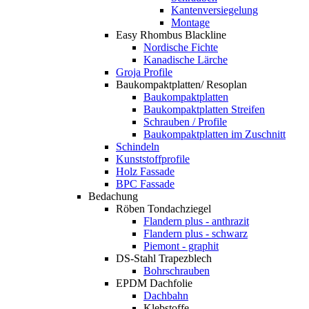
Kantenversiegelung
Montage
Easy Rhombus Blackline
Nordische Fichte
Kanadische Lärche
Groja Profile
Baukompaktplatten/ Resoplan
Baukompaktplatten
Baukompaktplatten Streifen
Schrauben / Profile
Baukompaktplatten im Zuschnitt
Schindeln
Kunststoffprofile
Holz Fassade
BPC Fassade
Bedachung
Röben Tondachziegel
Flandern plus - anthrazit
Flandern plus - schwarz
Piemont - graphit
DS-Stahl Trapezblech
Bohrschrauben
EPDM Dachfolie
Dachbahn
Klebstoffe