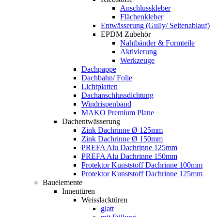
Anschlusskleber
Flächenkleber
Entwässerung (Gully/ Seitenablauf)
EPDM Zubehör
Nahtbänder & Formteile
Aktivierung
Werkzeuge
Dachpappe
Dachbahn/ Folie
Lichtplatten
Dachanschlussdichtung
Windrispenband
MAKO Premium Plane
Dachentwässerung
Zink Dachrinne Ø 125mm
Zink Dachrinne Ø 150mm
PREFA Alu Dachrinne 125mm
PREFA Alu Dachrinne 150mm
Protektor Kunststoff Dachrinne 100mm
Protektor Kunststoff Dachrinne 125mm
Bauelemente
Innentüren
Weisslacktüren
glatt