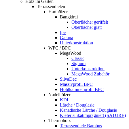
Holz im Garten
Terrassendielen
Harthölzer
Bangkirai
Oberfläche: geriffelt
Oberfläche: glatt
Ipe
Garapa
Unterkonstruktion
WPC / BPC
MegaWood
Classic
Signum
Unterkonstruktion
MegaWood Zubehör
SilvaDec
Massivprofil BPC
Hohlkammerprofil BPC
Nadelhölzer
KDI
Lärche / Douglasie
Kanadische Lärche / Douglasie
Kiefer silikatimprägniert (SATURE)
Thermoholz
Terrassendiele Bambus