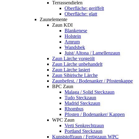
Terrassendielen
Oberfläche: geriffelt
Oberfläche: glatt
Zaunelemente
Zaun KDI
Blankenese
Holstein
Amrum
Wandsbek
Juist/ Altona / Lamellenzaun
Zaun Lärche vorgeölt
Zaun Lärche unbehandelt
Zaun Lärche lasiert
Zaun Sibirische Lärche
Zaunbefest. / Bodenanker / Pfostenkappe
BPC Zaun
Malaga / Solid Steckzaun
Tudo Steckzaun
Madrid Steckzaun
Rhombus
Pfosten / Bodenanker/ Kappen
WPC Zaun
Verti Senkrechtzaun
Portland Steckzaun
Kunststoffzaun / Fertigzaun WPC