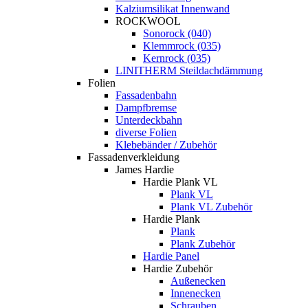
Kalziumsilikat Innenwand
ROCKWOOL
Sonorock (040)
Klemmrock (035)
Kernrock (035)
LINITHERM Steildachdämmung
Folien
Fassadenbahn
Dampfbremse
Unterdeckbahn
diverse Folien
Klebebänder / Zubehör
Fassadenverkleidung
James Hardie
Hardie Plank VL
Plank VL
Plank VL Zubehör
Hardie Plank
Plank
Plank Zubehör
Hardie Panel
Hardie Zubehör
Außenecken
Innenecken
Schrauben