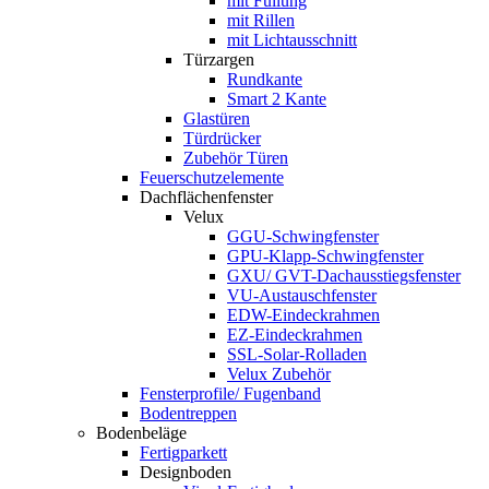
mit Füllung
mit Rillen
mit Lichtausschnitt
Türzargen
Rundkante
Smart 2 Kante
Glastüren
Türdrücker
Zubehör Türen
Feuerschutzelemente
Dachflächenfenster
Velux
GGU-Schwingfenster
GPU-Klapp-Schwingfenster
GXU/ GVT-Dachausstiegsfenster
VU-Austauschfenster
EDW-Eindeckrahmen
EZ-Eindeckrahmen
SSL-Solar-Rolladen
Velux Zubehör
Fensterprofile/ Fugenband
Bodentreppen
Bodenbeläge
Fertigparkett
Designboden