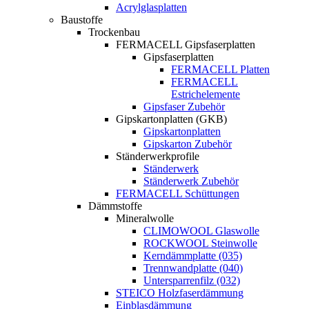
Acrylglasplatten
Baustoffe
Trockenbau
FERMACELL Gipsfaserplatten
Gipsfaserplatten
FERMACELL Platten
FERMACELL
Estrichelemente
Gipsfaser Zubehör
Gipskartonplatten (GKB)
Gipskartonplatten
Gipskarton Zubehör
Ständerwerkprofile
Ständerwerk
Ständerwerk Zubehör
FERMACELL Schüttungen
Dämmstoffe
Mineralwolle
CLIMOWOOL Glaswolle
ROCKWOOL Steinwolle
Kerndämmplatte (035)
Trennwandplatte (040)
Untersparrenfilz (032)
STEICO Holzfaserdämmung
Einblasdämmung