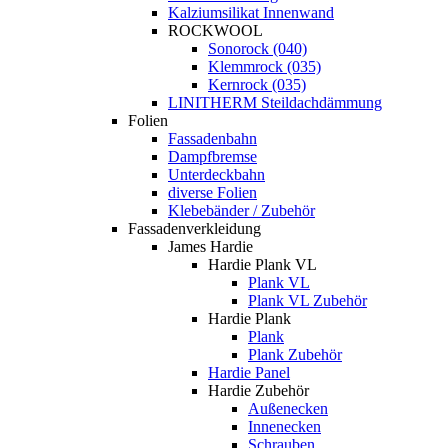
Kalziumsilikat Innenwand
ROCKWOOL
Sonorock (040)
Klemmrock (035)
Kernrock (035)
LINITHERM Steildachdämmung
Folien
Fassadenbahn
Dampfbremse
Unterdeckbahn
diverse Folien
Klebebänder / Zubehör
Fassadenverkleidung
James Hardie
Hardie Plank VL
Plank VL
Plank VL Zubehör
Hardie Plank
Plank
Plank Zubehör
Hardie Panel
Hardie Zubehör
Außenecken
Innenecken
Schrauben