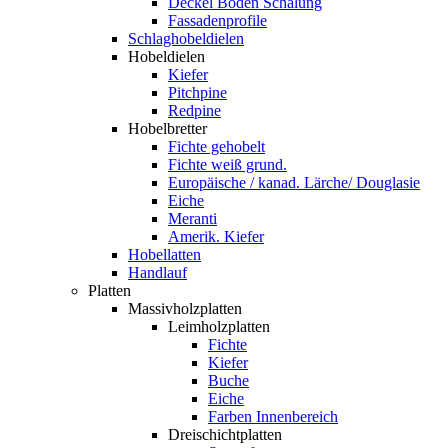
Deckel Boden Schalung
Fassadenprofile
Schlaghobeldielen
Hobeldielen
Kiefer
Pitchpine
Redpine
Hobelbretter
Fichte gehobelt
Fichte weiß grund.
Europäische / kanad. Lärche/ Douglasie
Eiche
Meranti
Amerik. Kiefer
Hobellatten
Handlauf
Platten
Massivholzplatten
Leimholzplatten
Fichte
Kiefer
Buche
Eiche
Farben Innenbereich
Dreischichtplatten