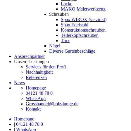
Lacke
MAKO Malerwerkzeug
Schrauben
Spax WIROX (verzinkt)
Spax Edelstahl
Konstruktionsschrauben
Tellerkopfschrauben
Torx
Nägel
Diverse Gartenbeschläge
Ansprechpartner
Unsere Leistungen
Services für den Profi
Nachhaltigkeit
Referenzen
News
Homepage
04121 48 78 0
WhatsApp
Grosshandel@holz-junge.de
Kontakt
Homepage
|
04121 48 78 0
|
WhatsApp