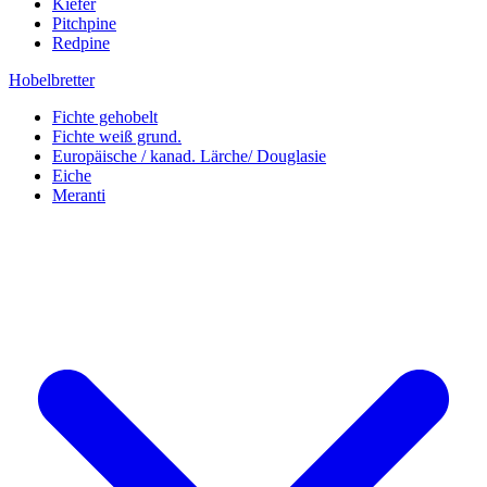
Kiefer
Pitchpine
Redpine
Hobelbretter
Fichte gehobelt
Fichte weiß grund.
Europäische / kanad. Lärche/ Douglasie
Eiche
Meranti