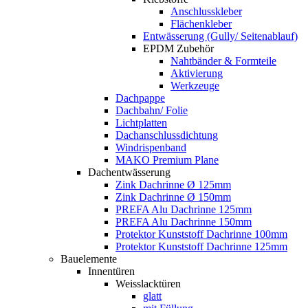
Anschlusskleber
Flächenkleber
Entwässerung (Gully/ Seitenablauf)
EPDM Zubehör
Nahtbänder & Formteile
Aktivierung
Werkzeuge
Dachpappe
Dachbahn/ Folie
Lichtplatten
Dachanschlussdichtung
Windrispenband
MAKO Premium Plane
Dachentwässerung
Zink Dachrinne Ø 125mm
Zink Dachrinne Ø 150mm
PREFA Alu Dachrinne 125mm
PREFA Alu Dachrinne 150mm
Protektor Kunststoff Dachrinne 100mm
Protektor Kunststoff Dachrinne 125mm
Bauelemente
Innentüren
Weisslacktüren
glatt