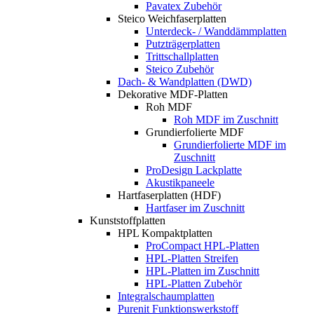
Pavatex Zubehör
Steico Weichfaserplatten
Unterdeck- / Wanddämmplatten
Putzträgerplatten
Trittschallplatten
Steico Zubehör
Dach- & Wandplatten (DWD)
Dekorative MDF-Platten
Roh MDF
Roh MDF im Zuschnitt
Grundierfolierte MDF
Grundierfolierte MDF im
Zuschnitt
ProDesign Lackplatte
Akustikpaneele
Hartfaserplatten (HDF)
Hartfaser im Zuschnitt
Kunststoffplatten
HPL Kompaktplatten
ProCompact HPL-Platten
HPL-Platten Streifen
HPL-Platten im Zuschnitt
HPL-Platten Zubehör
Integralschaumplatten
Purenit Funktionswerkstoff