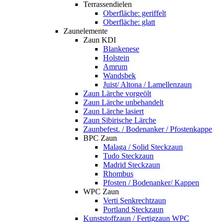
Terrassendielen
Oberfläche: geriffelt
Oberfläche: glatt
Zaunelemente
Zaun KDI
Blankenese
Holstein
Amrum
Wandsbek
Juist/ Altona / Lamellenzaun
Zaun Lärche vorgeölt
Zaun Lärche unbehandelt
Zaun Lärche lasiert
Zaun Sibirische Lärche
Zaunbefest. / Bodenanker / Pfostenkappe
BPC Zaun
Malaga / Solid Steckzaun
Tudo Steckzaun
Madrid Steckzaun
Rhombus
Pfosten / Bodenanker/ Kappen
WPC Zaun
Verti Senkrechtzaun
Portland Steckzaun
Kunststoffzaun / Fertigzaun WPC