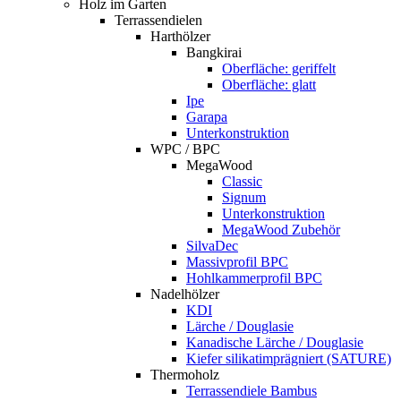
Holz im Garten
Terrassendielen
Harthölzer
Bangkirai
Oberfläche: geriffelt
Oberfläche: glatt
Ipe
Garapa
Unterkonstruktion
WPC / BPC
MegaWood
Classic
Signum
Unterkonstruktion
MegaWood Zubehör
SilvaDec
Massivprofil BPC
Hohlkammerprofil BPC
Nadelhölzer
KDI
Lärche / Douglasie
Kanadische Lärche / Douglasie
Kiefer silikatimprägniert (SATURE)
Thermoholz
Terrassendiele Bambus