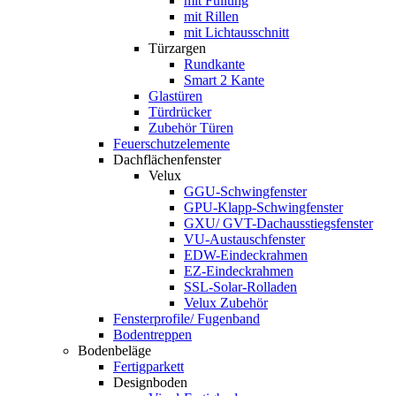
mit Füllung
mit Rillen
mit Lichtausschnitt
Türzargen
Rundkante
Smart 2 Kante
Glastüren
Türdrücker
Zubehör Türen
Feuerschutzelemente
Dachflächenfenster
Velux
GGU-Schwingfenster
GPU-Klapp-Schwingfenster
GXU/ GVT-Dachausstiegsfenster
VU-Austauschfenster
EDW-Eindeckrahmen
EZ-Eindeckrahmen
SSL-Solar-Rolladen
Velux Zubehör
Fensterprofile/ Fugenband
Bodentreppen
Bodenbeläge
Fertigparkett
Designboden