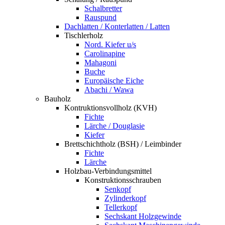
Schalbretter
Rauspund
Dachlatten / Konterlatten / Latten
Tischlerholz
Nord. Kiefer u/s
Carolinapine
Mahagoni
Buche
Europäische Eiche
Abachi / Wawa
Bauholz
Kontruktionsvollholz (KVH)
Fichte
Lärche / Douglasie
Kiefer
Brettschichtholz (BSH) / Leimbinder
Fichte
Lärche
Holzbau-Verbindungsmittel
Konstruktionsschrauben
Senkopf
Zylinderkopf
Tellerkopf
Sechskant Holzgewinde