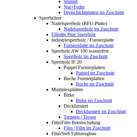
Stumpf
Nut+Feder
Dreischichtplatten im Zuschnitt
Sperrhölzer
Nadelsperrholz (BFU-Platte)
Nadelsperrholz im Zuschnitt
Elliottis Pine Sperrholz
Industriesperrholz / Furnierplatte
Furnierplatte im Zuschnitt
Sperrholz AW 100 wasserfest
Sperrholz im Zuschnitt
Sperrholz IF 20
Pappel Furnierplatten
Pappel im Zuschnitt
Buche Furnierplatten
Buche im Zuschnitt
Multiplexplatten
Birke
Birke im Zuschnitt
Deckfurniert
Deckfurniert im Zuschnitt
Treppen / Tresen
Film/Film Betonschalung
Film / Film im Zuschnitt
Film/Sieb Fahrzeugbau