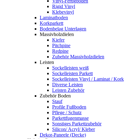
Vinyl-Fertigboden
Rigid Vinyl
Klebevinyl
Laminatboden
Korkparkett
Bodenbelag Unterlagen
Massivholzdielen
Kiefer
Pitchpine
Redpine
Zubehör Massivholzdielen
Leisten
Sockelleisten weiß
Sockelleisten Parkett
Sockelleisten Vinyl / Laminat / Kork
Diverse Leisten
Leisten Zubehör
Zubehör Boden
Stauf
Profile Fußboden
Pflege / Schutz
Parkettfugenmasse
Sonstiges Parkettzubehör
Silicon/ Acryl/ Kleber
Dekor-Paneele (Decke)