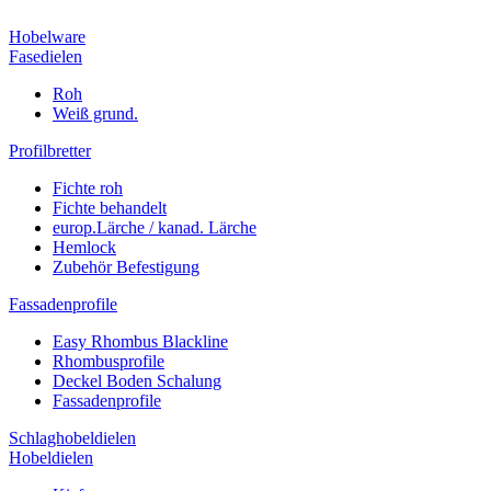
Hobelware
Fasedielen
Roh
Weiß grund.
Profilbretter
Fichte roh
Fichte behandelt
europ.Lärche / kanad. Lärche
Hemlock
Zubehör Befestigung
Fassadenprofile
Easy Rhombus Blackline
Rhombusprofile
Deckel Boden Schalung
Fassadenprofile
Schlaghobeldielen
Hobeldielen