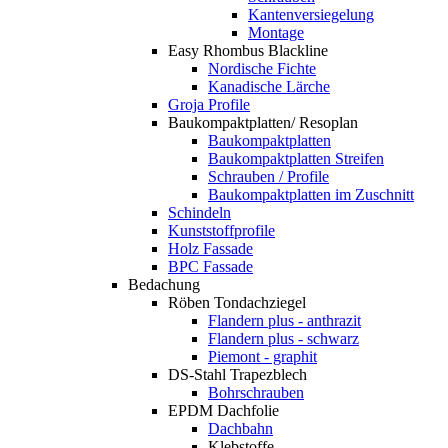
Kantenversiegelung
Montage
Easy Rhombus Blackline
Nordische Fichte
Kanadische Lärche
Groja Profile
Baukompaktplatten/ Resoplan
Baukompaktplatten
Baukompaktplatten Streifen
Schrauben / Profile
Baukompaktplatten im Zuschnitt
Schindeln
Kunststoffprofile
Holz Fassade
BPC Fassade
Bedachung
Röben Tondachziegel
Flandern plus - anthrazit
Flandern plus - schwarz
Piemont - graphit
DS-Stahl Trapezblech
Bohrschrauben
EPDM Dachfolie
Dachbahn
Klebstoffe