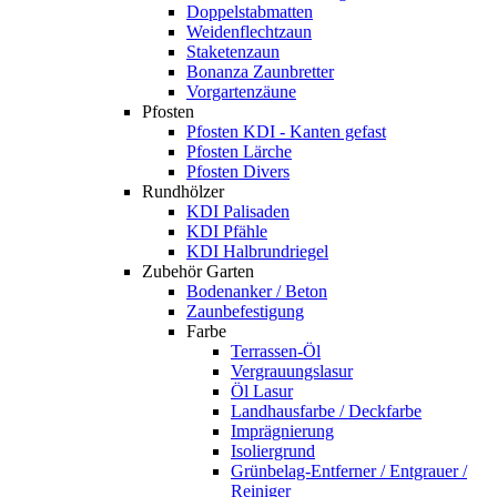
Doppelstabmatten
Weidenflechtzaun
Staketenzaun
Bonanza Zaunbretter
Vorgartenzäune
Pfosten
Pfosten KDI - Kanten gefast
Pfosten Lärche
Pfosten Divers
Rundhölzer
KDI Palisaden
KDI Pfähle
KDI Halbrundriegel
Zubehör Garten
Bodenanker / Beton
Zaunbefestigung
Farbe
Terrassen-Öl
Vergrauungslasur
Öl Lasur
Landhausfarbe / Deckfarbe
Imprägnierung
Isoliergrund
Grünbelag-Entferner / Entgrauer /
Reiniger