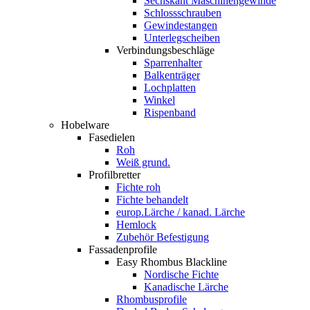
Sechskant Maschinengewinde
Schlossschrauben
Gewindestangen
Unterlegscheiben
Verbindungsbeschläge
Sparrenhalter
Balkenträger
Lochplatten
Winkel
Rispenband
Hobelware
Fasedielen
Roh
Weiß grund.
Profilbretter
Fichte roh
Fichte behandelt
europ.Lärche / kanad. Lärche
Hemlock
Zubehör Befestigung
Fassadenprofile
Easy Rhombus Blackline
Nordische Fichte
Kanadische Lärche
Rhombusprofile