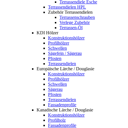
Terrassendiele Esche
Terrassendielen HPL
Zubehör Terrassendielen
Terrassenschrauben
Verlege Zubehör
Terrassen-Öl
KDI Hölzer
Konstruktionshölzer
Profilhölzer
Schwellen
Sägefein / Sägerau
Pfosten
Terrassendielen
Europäische Lärche / Douglasie
Konstruktionshölzer
Profilhölzer
Schwellen
Sägerau
Pfosten
Terrassendielen
Fassadenprofile
Kanadische Lärche / Douglasie
Konstruktionshölzer
Profilholz
Fassadenprofile