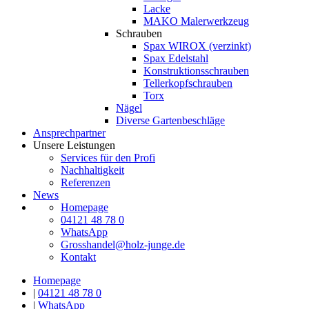
Lacke
MAKO Malerwerkzeug
Schrauben
Spax WIROX (verzinkt)
Spax Edelstahl
Konstruktionsschrauben
Tellerkopfschrauben
Torx
Nägel
Diverse Gartenbeschläge
Ansprechpartner
Unsere Leistungen
Services für den Profi
Nachhaltigkeit
Referenzen
News
Homepage
04121 48 78 0
WhatsApp
Grosshandel@holz-junge.de
Kontakt
Homepage
|
04121 48 78 0
|
WhatsApp