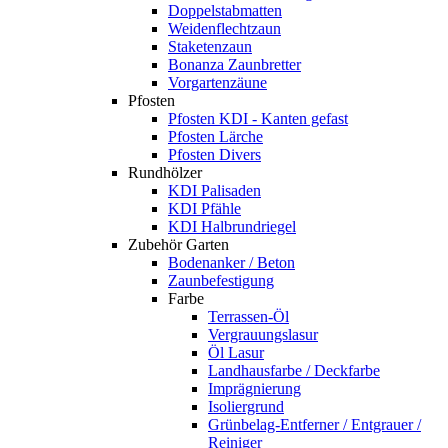
Doppelstabmatten
Weidenflechtzaun
Staketenzaun
Bonanza Zaunbretter
Vorgartenzäune
Pfosten
Pfosten KDI - Kanten gefast
Pfosten Lärche
Pfosten Divers
Rundhölzer
KDI Palisaden
KDI Pfähle
KDI Halbrundriegel
Zubehör Garten
Bodenanker / Beton
Zaunbefestigung
Farbe
Terrassen-Öl
Vergrauungslasur
Öl Lasur
Landhausfarbe / Deckfarbe
Imprägnierung
Isoliergrund
Grünbelag-Entferner / Entgrauer /
Reiniger