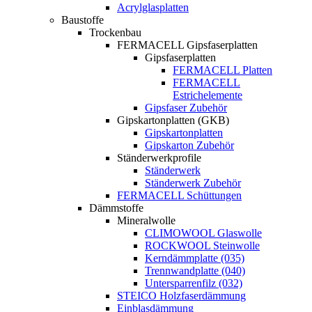
Acrylglasplatten
Baustoffe
Trockenbau
FERMACELL Gipsfaserplatten
Gipsfaserplatten
FERMACELL Platten
FERMACELL
Estrichelemente
Gipsfaser Zubehör
Gipskartonplatten (GKB)
Gipskartonplatten
Gipskarton Zubehör
Ständerwerkprofile
Ständerwerk
Ständerwerk Zubehör
FERMACELL Schüttungen
Dämmstoffe
Mineralwolle
CLIMOWOOL Glaswolle
ROCKWOOL Steinwolle
Kerndämmplatte (035)
Trennwandplatte (040)
Untersparrenfilz (032)
STEICO Holzfaserdämmung
Einblasdämmung