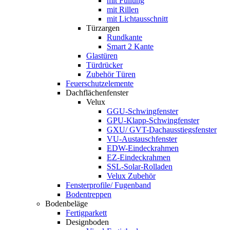
mit Füllung
mit Rillen
mit Lichtausschnitt
Türzargen
Rundkante
Smart 2 Kante
Glastüren
Türdrücker
Zubehör Türen
Feuerschutzelemente
Dachflächenfenster
Velux
GGU-Schwingfenster
GPU-Klapp-Schwingfenster
GXU/ GVT-Dachausstiegsfenster
VU-Austauschfenster
EDW-Eindeckrahmen
EZ-Eindeckrahmen
SSL-Solar-Rolladen
Velux Zubehör
Fensterprofile/ Fugenband
Bodentreppen
Bodenbeläge
Fertigparkett
Designboden