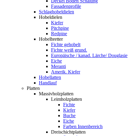
Deckel Boden Schalung
Fassadenprofile
Schlaghobeldielen
Hobeldielen
Kiefer
Pitchpine
Redpine
Hobelbretter
Fichte gehobelt
Fichte weiß grund.
Europäische / kanad. Lärche/ Douglasie
Eiche
Meranti
Amerik. Kiefer
Hobellatten
Handlauf
Platten
Massivholzplatten
Leimholzplatten
Fichte
Kiefer
Buche
Eiche
Farben Innenbereich
Dreischichtplatten