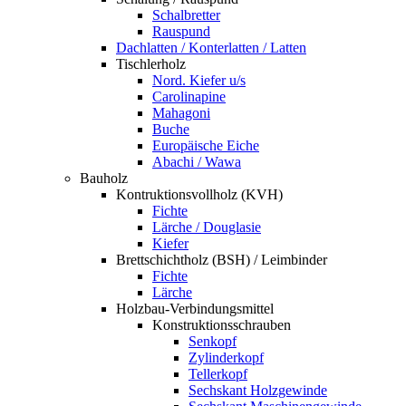
Schalbretter
Rauspund
Dachlatten / Konterlatten / Latten
Tischlerholz
Nord. Kiefer u/s
Carolinapine
Mahagoni
Buche
Europäische Eiche
Abachi / Wawa
Bauholz
Kontruktionsvollholz (KVH)
Fichte
Lärche / Douglasie
Kiefer
Brettschichtholz (BSH) / Leimbinder
Fichte
Lärche
Holzbau-Verbindungsmittel
Konstruktionsschrauben
Senkopf
Zylinderkopf
Tellerkopf
Sechskant Holzgewinde