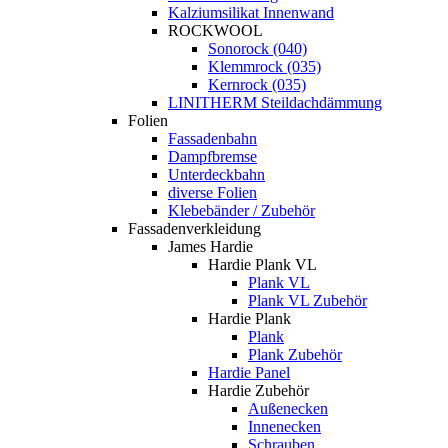
Kalziumsilikat Innenwand
ROCKWOOL
Sonorock (040)
Klemmrock (035)
Kernrock (035)
LINITHERM Steildachdämmung
Folien
Fassadenbahn
Dampfbremse
Unterdeckbahn
diverse Folien
Klebebänder / Zubehör
Fassadenverkleidung
James Hardie
Hardie Plank VL
Plank VL
Plank VL Zubehör
Hardie Plank
Plank
Plank Zubehör
Hardie Panel
Hardie Zubehör
Außenecken
Innenecken
Schrauben