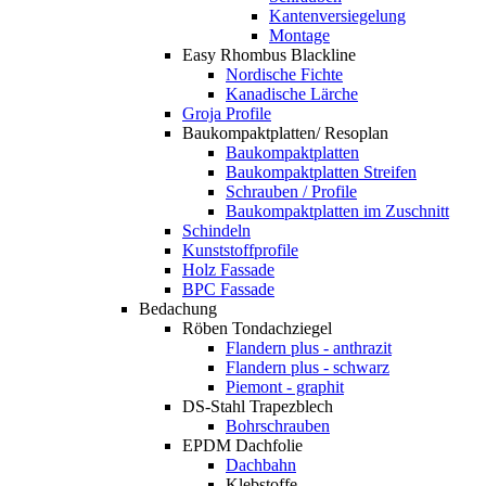
Kantenversiegelung
Montage
Easy Rhombus Blackline
Nordische Fichte
Kanadische Lärche
Groja Profile
Baukompaktplatten/ Resoplan
Baukompaktplatten
Baukompaktplatten Streifen
Schrauben / Profile
Baukompaktplatten im Zuschnitt
Schindeln
Kunststoffprofile
Holz Fassade
BPC Fassade
Bedachung
Röben Tondachziegel
Flandern plus - anthrazit
Flandern plus - schwarz
Piemont - graphit
DS-Stahl Trapezblech
Bohrschrauben
EPDM Dachfolie
Dachbahn
Klebstoffe