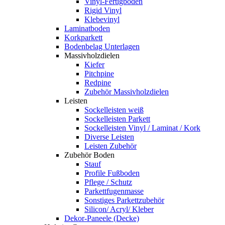
Vinyl-Fertigboden
Rigid Vinyl
Klebevinyl
Laminatboden
Korkparkett
Bodenbelag Unterlagen
Massivholzdielen
Kiefer
Pitchpine
Redpine
Zubehör Massivholzdielen
Leisten
Sockelleisten weiß
Sockelleisten Parkett
Sockelleisten Vinyl / Laminat / Kork
Diverse Leisten
Leisten Zubehör
Zubehör Boden
Stauf
Profile Fußboden
Pflege / Schutz
Parkettfugenmasse
Sonstiges Parkettzubehör
Silicon/ Acryl/ Kleber
Dekor-Paneele (Decke)