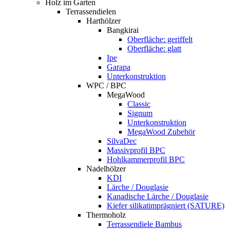
Holz im Garten
Terrassendielen
Harthölzer
Bangkirai
Oberfläche: geriffelt
Oberfläche: glatt
Ipe
Garapa
Unterkonstruktion
WPC / BPC
MegaWood
Classic
Signum
Unterkonstruktion
MegaWood Zubehör
SilvaDec
Massivprofil BPC
Hohlkammerprofil BPC
Nadelhölzer
KDI
Lärche / Douglasie
Kanadische Lärche / Douglasie
Kiefer silikatimprägniert (SATURE)
Thermoholz
Terrassendiele Bambus