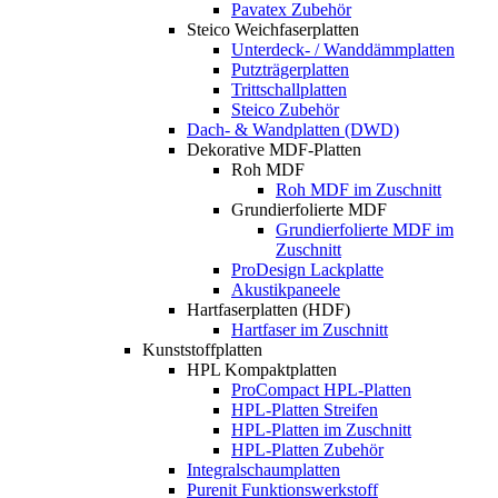
Pavatex Zubehör
Steico Weichfaserplatten
Unterdeck- / Wanddämmplatten
Putzträgerplatten
Trittschallplatten
Steico Zubehör
Dach- & Wandplatten (DWD)
Dekorative MDF-Platten
Roh MDF
Roh MDF im Zuschnitt
Grundierfolierte MDF
Grundierfolierte MDF im
Zuschnitt
ProDesign Lackplatte
Akustikpaneele
Hartfaserplatten (HDF)
Hartfaser im Zuschnitt
Kunststoffplatten
HPL Kompaktplatten
ProCompact HPL-Platten
HPL-Platten Streifen
HPL-Platten im Zuschnitt
HPL-Platten Zubehör
Integralschaumplatten
Purenit Funktionswerkstoff