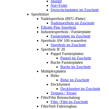
Stumpf
Nut+Feder
Dreischichtplatten im Zuschnitt
Sperrhölzer
Nadelsperrholz (BFU-Platte)
Nadelsperrholz im Zuschnitt
Elliottis Pine Sperrholz
Industriesperrholz / Furnierplatte
Furnierplatte im Zuschnitt
Sperrholz AW 100 wasserfest
Sperrholz im Zuschnitt
Sperrholz IF 20
Pappel Furnierplatten
Pappel im Zuschnitt
Buche Furnierplatten
Buche im Zuschnitt
Multiplexplatten
Birke
Birke im Zuschnitt
Deckfurniert
Deckfurniert im Zuschnitt
Treppen / Tresen
Film/Film Betonschalung
Film / Film im Zuschnitt
Film/Sieb Fahrzeugbau