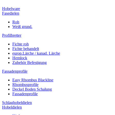
Hobelware
Fasedielen
Roh
Weiß grund.
Profilbretter
Fichte roh
Fichte behandelt
europ.Lärche / kanad. Lärche
Hemlock
Zubehör Befestigung
Fassadenprofile
Easy Rhombus Blackline
Rhombusprofile
Deckel Boden Schalung
Fassadenprofile
Schlaghobeldielen
Hobeldielen