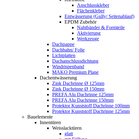
Anschlusskleber
Flächenkleber
Entwässerung (Gully/ Seitenablauf)
EPDM Zubehör
Nahtbänder & Formteile
Aktivierung
Werkzeuge
Dachpappe
Dachbahn/ Folie
Lichtplatten
Dachanschlussdichtung
Windrispenband
MAKO Premium Plane
Dachentwässerung
Zink Dachrinne Ø 125mm
Zink Dachrinne Ø 150mm
PREFA Alu Dachrinne 125mm
PREFA Alu Dachrinne 150mm
Protektor Kunststoff Dachrinne 100mm
Protektor Kunststoff Dachrinne 125mm
Bauelemente
Innentüren
Weisslacktüren
glatt