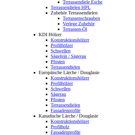
Terrassendiele Esche
Terrassendielen HPL
Zubehör Terrassendielen
Terrassenschrauben
Verlege Zubehör
Terrassen-Öl
KDI Hölzer
Konstruktionshölzer
Profilhölzer
Schwellen
Sägefein / Sägerau
Pfosten
Terrassendielen
Europäische Lärche / Douglasie
Konstruktionshölzer
Profilhölzer
Schwellen
Sägerau
Pfosten
Terrassendielen
Fassadenprofile
Kanadische Lärche / Douglasie
Konstruktionshölzer
Profilholz
Fassadenprofile