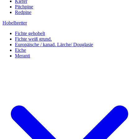
Kiefer
Pitchpine
Redpine
Hobelbretter
Fichte gehobelt
Fichte weiß grund.
Europäische / kanad. Lärche/ Douglasie
Eiche
Meranti