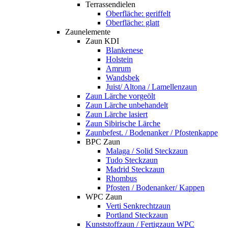
Terrassendielen
Oberfläche: geriffelt
Oberfläche: glatt
Zaunelemente
Zaun KDI
Blankenese
Holstein
Amrum
Wandsbek
Juist/ Altona / Lamellenzaun
Zaun Lärche vorgeölt
Zaun Lärche unbehandelt
Zaun Lärche lasiert
Zaun Sibirische Lärche
Zaunbefest. / Bodenanker / Pfostenkappe
BPC Zaun
Malaga / Solid Steckzaun
Tudo Steckzaun
Madrid Steckzaun
Rhombus
Pfosten / Bodenanker/ Kappen
WPC Zaun
Verti Senkrechtzaun
Portland Steckzaun
Kunststoffzaun / Fertigzaun WPC