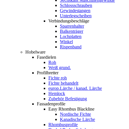
Sechskant Maschinengewinde
Schlossschrauben
Gewindestangen
Unterlegscheiben
Verbindungsbeschläge
Sparrenhalter
Balkenträger
Lochplatten
Winkel
Rispenband
Hobelware
Fasedielen
Roh
Weiß grund.
Profilbretter
Fichte roh
Fichte behandelt
europ.Lärche / kanad. Lärche
Hemlock
Zubehör Befestigung
Fassadenprofile
Easy Rhombus Blackline
Nordische Fichte
Kanadische Lärche
Rhombusprofile