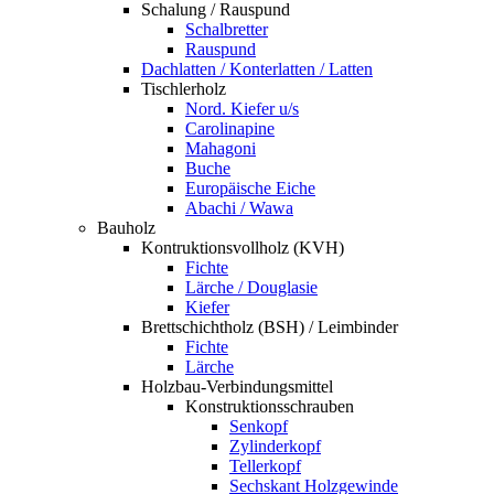
Schalung / Rauspund
Schalbretter
Rauspund
Dachlatten / Konterlatten / Latten
Tischlerholz
Nord. Kiefer u/s
Carolinapine
Mahagoni
Buche
Europäische Eiche
Abachi / Wawa
Bauholz
Kontruktionsvollholz (KVH)
Fichte
Lärche / Douglasie
Kiefer
Brettschichtholz (BSH) / Leimbinder
Fichte
Lärche
Holzbau-Verbindungsmittel
Konstruktionsschrauben
Senkopf
Zylinderkopf
Tellerkopf
Sechskant Holzgewinde