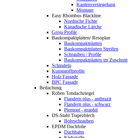
Kantenversiegelung
Montage
Easy Rhombus Blackline
Nordische Fichte
Kanadische Lärche
Groja Profile
Baukompaktplatten/ Resoplan
Baukompaktplatten
Baukompaktplatten Streifen
Schrauben / Profile
Baukompaktplatten im Zuschnitt
Schindeln
Kunststoffprofile
Holz Fassade
BPC Fassade
Bedachung
Röben Tondachziegel
Flandern plus - anthrazit
Flandern plus - schwarz
Piemont - graphit
DS-Stahl Trapezblech
Bohrschrauben
EPDM Dachfolie
Dachbahn
Klebstoffe