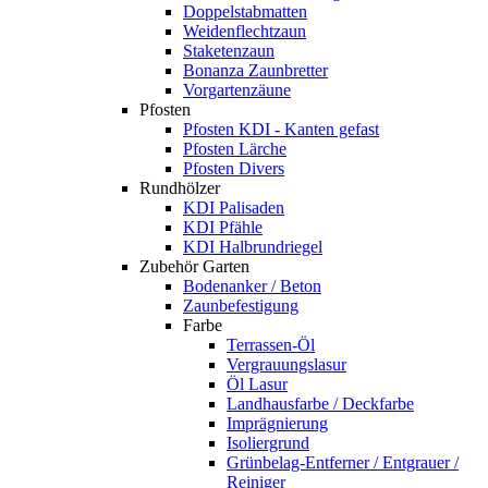
Doppelstabmatten
Weidenflechtzaun
Staketenzaun
Bonanza Zaunbretter
Vorgartenzäune
Pfosten
Pfosten KDI - Kanten gefast
Pfosten Lärche
Pfosten Divers
Rundhölzer
KDI Palisaden
KDI Pfähle
KDI Halbrundriegel
Zubehör Garten
Bodenanker / Beton
Zaunbefestigung
Farbe
Terrassen-Öl
Vergrauungslasur
Öl Lasur
Landhausfarbe / Deckfarbe
Imprägnierung
Isoliergrund
Grünbelag-Entferner / Entgrauer /
Reiniger