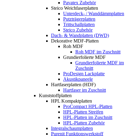
Pavatex Zubehör
Steico Weichfaserplatten
Unterdeck- / Wanddämmplatten
Putzträgerplatten
Trittschallplatten
Steico Zubehör
Dach- & Wandplatten (DWD)
Dekorative MDF-Platten
Roh MDF
Roh MDF im Zuschnitt
Grundierfolierte MDF
Grundierfolierte MDF im
Zuschnitt
ProDesign Lackplatte
Akustikpaneele
Hartfaserplatten (HDF)
Hartfaser im Zuschnitt
Kunststoffplatten
HPL Kompaktplatten
ProCompact HPL-Platten
HPL-Platten Streifen
HPL-Platten im Zuschnitt
HPL-Platten Zubehör
Integralschaumplatten
Purenit Funktionswerkstoff