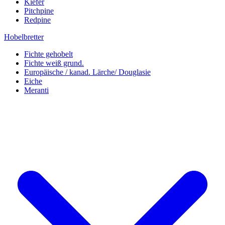
Kiefer
Pitchpine
Redpine
Hobelbretter
Fichte gehobelt
Fichte weiß grund.
Europäische / kanad. Lärche/ Douglasie
Eiche
Meranti