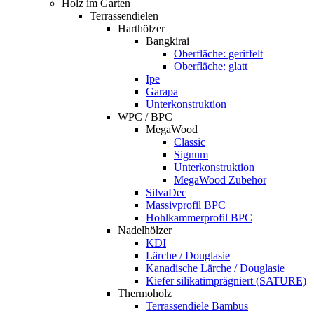
Holz im Garten
Terrassendielen
Harthölzer
Bangkirai
Oberfläche: geriffelt
Oberfläche: glatt
Ipe
Garapa
Unterkonstruktion
WPC / BPC
MegaWood
Classic
Signum
Unterkonstruktion
MegaWood Zubehör
SilvaDec
Massivprofil BPC
Hohlkammerprofil BPC
Nadelhölzer
KDI
Lärche / Douglasie
Kanadische Lärche / Douglasie
Kiefer silikatimprägniert (SATURE)
Thermoholz
Terrassendiele Bambus