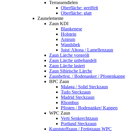
Terrassendielen
Oberfläche: geriffelt
Oberfläche: glatt
Zaunelemente
Zaun KDI
Blankenese
Holstein
Amrum
Wandsbek
Juist/ Altona / Lamellenzaun
Zaun Lärche vorgeölt
Zaun Lärche unbehandelt
Zaun Lärche lasiert
Zaun Sibirische Lärche
Zaunbefest. / Bodenanker / Pfostenkappe
BPC Zaun
Malaga / Solid Steckzaun
Tudo Steckzaun
Madrid Steckzaun
Rhombus
Pfosten / Bodenanker/ Kappen
WPC Zaun
Verti Senkrechtzaun
Portland Steckzaun
Kunststoffzaun / Fertigzaun WPC