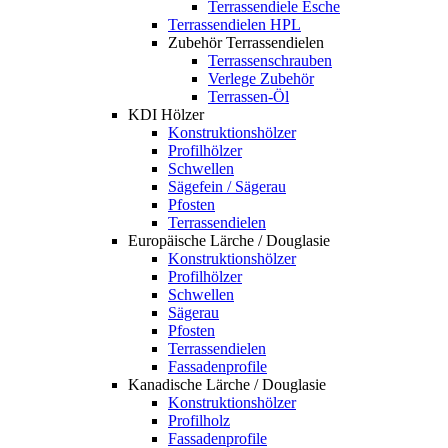
Terrassendiele Esche
Terrassendielen HPL
Zubehör Terrassendielen
Terrassenschrauben
Verlege Zubehör
Terrassen-Öl
KDI Hölzer
Konstruktionshölzer
Profilhölzer
Schwellen
Sägefein / Sägerau
Pfosten
Terrassendielen
Europäische Lärche / Douglasie
Konstruktionshölzer
Profilhölzer
Schwellen
Sägerau
Pfosten
Terrassendielen
Fassadenprofile
Kanadische Lärche / Douglasie
Konstruktionshölzer
Profilholz
Fassadenprofile