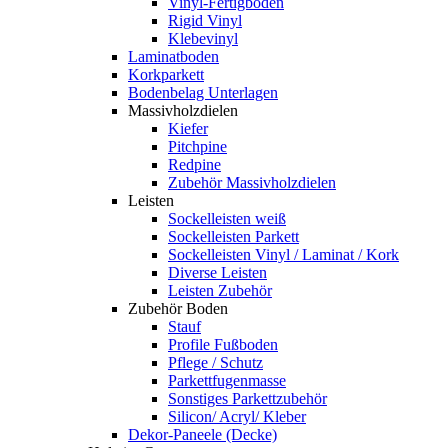
Vinyl-Fertigboden
Rigid Vinyl
Klebevinyl
Laminatboden
Korkparkett
Bodenbelag Unterlagen
Massivholzdielen
Kiefer
Pitchpine
Redpine
Zubehör Massivholzdielen
Leisten
Sockelleisten weiß
Sockelleisten Parkett
Sockelleisten Vinyl / Laminat / Kork
Diverse Leisten
Leisten Zubehör
Zubehör Boden
Stauf
Profile Fußboden
Pflege / Schutz
Parkettfugenmasse
Sonstiges Parkettzubehör
Silicon/ Acryl/ Kleber
Dekor-Paneele (Decke)