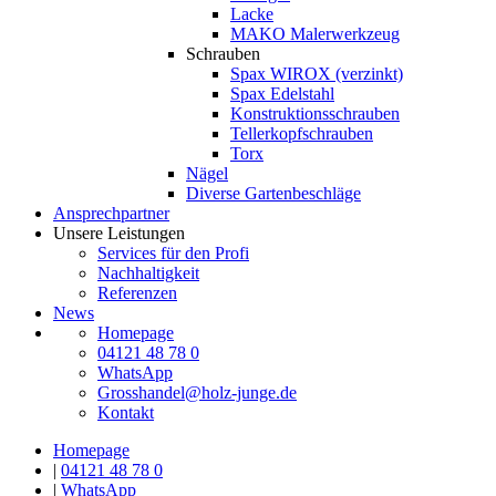
Lacke
MAKO Malerwerkzeug
Schrauben
Spax WIROX (verzinkt)
Spax Edelstahl
Konstruktionsschrauben
Tellerkopfschrauben
Torx
Nägel
Diverse Gartenbeschläge
Ansprechpartner
Unsere Leistungen
Services für den Profi
Nachhaltigkeit
Referenzen
News
Homepage
04121 48 78 0
WhatsApp
Grosshandel@holz-junge.de
Kontakt
Homepage
|
04121 48 78 0
|
WhatsApp