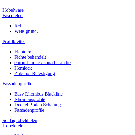
Hobelware
Fasedielen
Roh
Weiß grund.
Profilbretter
Fichte roh
Fichte behandelt
europ.Lärche / kanad. Lärche
Hemlock
Zubehör Befestigung
Fassadenprofile
Easy Rhombus Blackline
Rhombusprofile
Deckel Boden Schalung
Fassadenprofile
Schlaghobeldielen
Hobeldielen