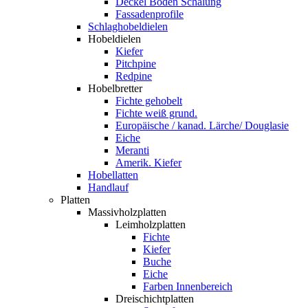
Deckel Boden Schalung
Fassadenprofile
Schlaghobeldielen
Hobeldielen
Kiefer
Pitchpine
Redpine
Hobelbretter
Fichte gehobelt
Fichte weiß grund.
Europäische / kanad. Lärche/ Douglasie
Eiche
Meranti
Amerik. Kiefer
Hobellatten
Handlauf
Platten
Massivholzplatten
Leimholzplatten
Fichte
Kiefer
Buche
Eiche
Farben Innenbereich
Dreischichtplatten