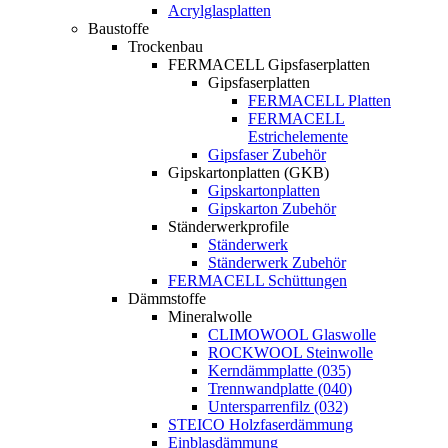
Acrylglasplatten
Baustoffe
Trockenbau
FERMACELL Gipsfaserplatten
Gipsfaserplatten
FERMACELL Platten
FERMACELL
Estrichelemente
Gipsfaser Zubehör
Gipskartonplatten (GKB)
Gipskartonplatten
Gipskarton Zubehör
Ständerwerkprofile
Ständerwerk
Ständerwerk Zubehör
FERMACELL Schüttungen
Dämmstoffe
Mineralwolle
CLIMOWOOL Glaswolle
ROCKWOOL Steinwolle
Kerndämmplatte (035)
Trennwandplatte (040)
Untersparrenfilz (032)
STEICO Holzfaserdämmung
Einblasdämmung