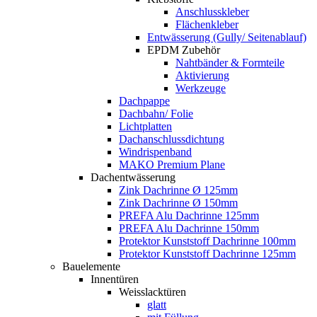
Anschlusskleber
Flächenkleber
Entwässerung (Gully/ Seitenablauf)
EPDM Zubehör
Nahtbänder & Formteile
Aktivierung
Werkzeuge
Dachpappe
Dachbahn/ Folie
Lichtplatten
Dachanschlussdichtung
Windrispenband
MAKO Premium Plane
Dachentwässerung
Zink Dachrinne Ø 125mm
Zink Dachrinne Ø 150mm
PREFA Alu Dachrinne 125mm
PREFA Alu Dachrinne 150mm
Protektor Kunststoff Dachrinne 100mm
Protektor Kunststoff Dachrinne 125mm
Bauelemente
Innentüren
Weisslacktüren
glatt