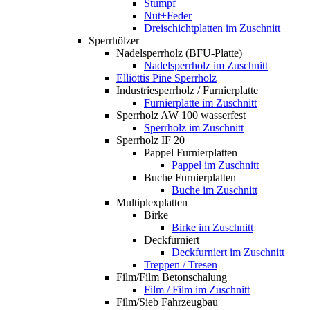
Stumpf
Nut+Feder
Dreischichtplatten im Zuschnitt
Sperrhölzer
Nadelsperrholz (BFU-Platte)
Nadelsperrholz im Zuschnitt
Elliottis Pine Sperrholz
Industriesperrholz / Furnierplatte
Furnierplatte im Zuschnitt
Sperrholz AW 100 wasserfest
Sperrholz im Zuschnitt
Sperrholz IF 20
Pappel Furnierplatten
Pappel im Zuschnitt
Buche Furnierplatten
Buche im Zuschnitt
Multiplexplatten
Birke
Birke im Zuschnitt
Deckfurniert
Deckfurniert im Zuschnitt
Treppen / Tresen
Film/Film Betonschalung
Film / Film im Zuschnitt
Film/Sieb Fahrzeugbau