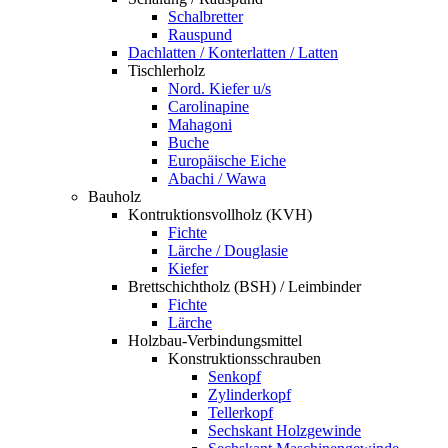
Schalbretter
Rauspund
Dachlatten / Konterlatten / Latten
Tischlerholz
Nord. Kiefer u/s
Carolinapine
Mahagoni
Buche
Europäische Eiche
Abachi / Wawa
Bauholz
Kontruktionsvollholz (KVH)
Fichte
Lärche / Douglasie
Kiefer
Brettschichtholz (BSH) / Leimbinder
Fichte
Lärche
Holzbau-Verbindungsmittel
Konstruktionsschrauben
Senkopf
Zylinderkopf
Tellerkopf
Sechskant Holzgewinde