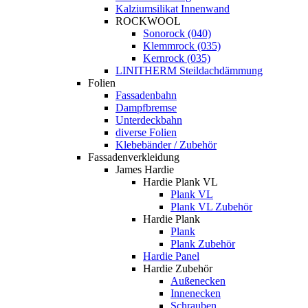
Kalziumsilikat Innenwand
ROCKWOOL
Sonorock (040)
Klemmrock (035)
Kernrock (035)
LINITHERM Steildachdämmung
Folien
Fassadenbahn
Dampfbremse
Unterdeckbahn
diverse Folien
Klebebänder / Zubehör
Fassadenverkleidung
James Hardie
Hardie Plank VL
Plank VL
Plank VL Zubehör
Hardie Plank
Plank
Plank Zubehör
Hardie Panel
Hardie Zubehör
Außenecken
Innenecken
Schrauben