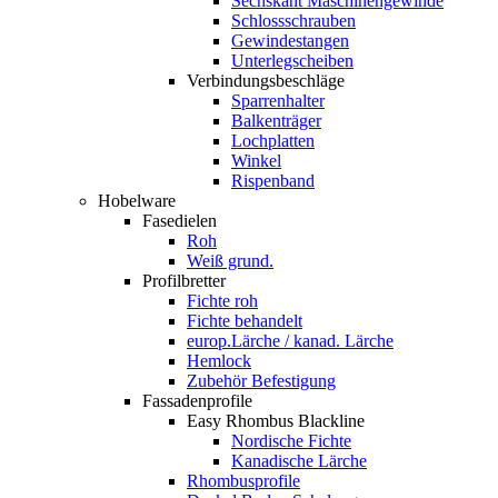
Sechskant Maschinengewinde
Schlossschrauben
Gewindestangen
Unterlegscheiben
Verbindungsbeschläge
Sparrenhalter
Balkenträger
Lochplatten
Winkel
Rispenband
Hobelware
Fasedielen
Roh
Weiß grund.
Profilbretter
Fichte roh
Fichte behandelt
europ.Lärche / kanad. Lärche
Hemlock
Zubehör Befestigung
Fassadenprofile
Easy Rhombus Blackline
Nordische Fichte
Kanadische Lärche
Rhombusprofile