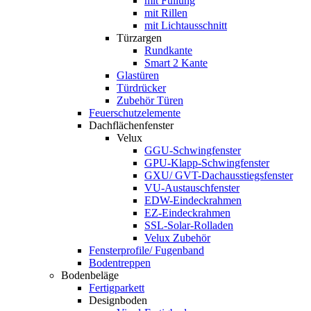
mit Füllung
mit Rillen
mit Lichtausschnitt
Türzargen
Rundkante
Smart 2 Kante
Glastüren
Türdrücker
Zubehör Türen
Feuerschutzelemente
Dachflächenfenster
Velux
GGU-Schwingfenster
GPU-Klapp-Schwingfenster
GXU/ GVT-Dachausstiegsfenster
VU-Austauschfenster
EDW-Eindeckrahmen
EZ-Eindeckrahmen
SSL-Solar-Rolladen
Velux Zubehör
Fensterprofile/ Fugenband
Bodentreppen
Bodenbeläge
Fertigparkett
Designboden