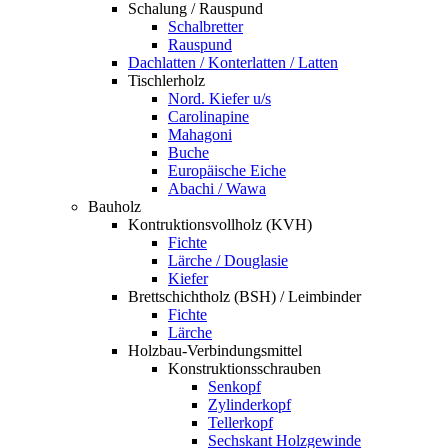
Schalung / Rauspund
Schalbretter
Rauspund
Dachlatten / Konterlatten / Latten
Tischlerholz
Nord. Kiefer u/s
Carolinapine
Mahagoni
Buche
Europäische Eiche
Abachi / Wawa
Bauholz
Kontruktionsvollholz (KVH)
Fichte
Lärche / Douglasie
Kiefer
Brettschichtholz (BSH) / Leimbinder
Fichte
Lärche
Holzbau-Verbindungsmittel
Konstruktionsschrauben
Senkopf
Zylinderkopf
Tellerkopf
Sechskant Holzgewinde