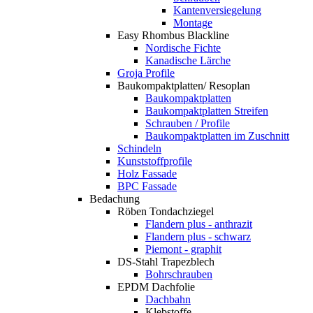
Kantenversiegelung
Montage
Easy Rhombus Blackline
Nordische Fichte
Kanadische Lärche
Groja Profile
Baukompaktplatten/ Resoplan
Baukompaktplatten
Baukompaktplatten Streifen
Schrauben / Profile
Baukompaktplatten im Zuschnitt
Schindeln
Kunststoffprofile
Holz Fassade
BPC Fassade
Bedachung
Röben Tondachziegel
Flandern plus - anthrazit
Flandern plus - schwarz
Piemont - graphit
DS-Stahl Trapezblech
Bohrschrauben
EPDM Dachfolie
Dachbahn
Klebstoffe