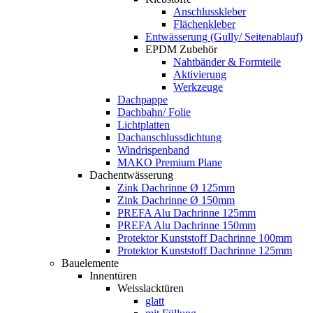
Anschlusskleber
Flächenkleber
Entwässerung (Gully/ Seitenablauf)
EPDM Zubehör
Nahtbänder & Formteile
Aktivierung
Werkzeuge
Dachpappe
Dachbahn/ Folie
Lichtplatten
Dachanschlussdichtung
Windrispenband
MAKO Premium Plane
Dachentwässerung
Zink Dachrinne Ø 125mm
Zink Dachrinne Ø 150mm
PREFA Alu Dachrinne 125mm
PREFA Alu Dachrinne 150mm
Protektor Kunststoff Dachrinne 100mm
Protektor Kunststoff Dachrinne 125mm
Bauelemente
Innentüren
Weisslacktüren
glatt