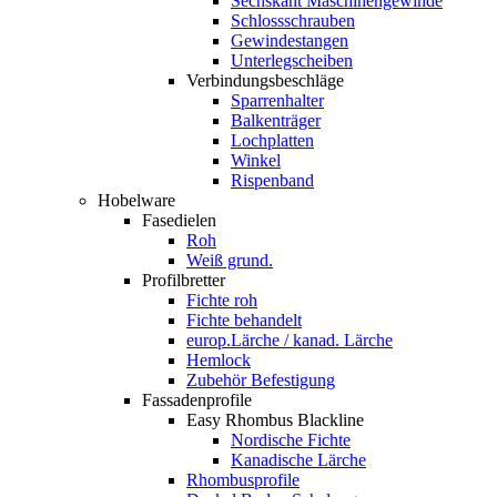
Sechskant Maschinengewinde
Schlossschrauben
Gewindestangen
Unterlegscheiben
Verbindungsbeschläge
Sparrenhalter
Balkenträger
Lochplatten
Winkel
Rispenband
Hobelware
Fasedielen
Roh
Weiß grund.
Profilbretter
Fichte roh
Fichte behandelt
europ.Lärche / kanad. Lärche
Hemlock
Zubehör Befestigung
Fassadenprofile
Easy Rhombus Blackline
Nordische Fichte
Kanadische Lärche
Rhombusprofile