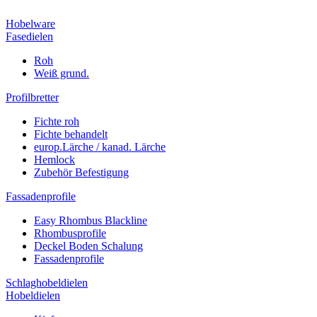
Hobelware
Fasedielen
Roh
Weiß grund.
Profilbretter
Fichte roh
Fichte behandelt
europ.Lärche / kanad. Lärche
Hemlock
Zubehör Befestigung
Fassadenprofile
Easy Rhombus Blackline
Rhombusprofile
Deckel Boden Schalung
Fassadenprofile
Schlaghobeldielen
Hobeldielen