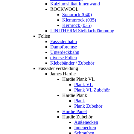
Kalziumsilikat Innenwand
ROCKWOOL
Sonorock (040)
Klemmrock (035)
Kernrock (035)
LINITHERM Steildachdämmung
Folien
Fassadenbahn
Dampfbremse
Unterdeckbahn
diverse Folien
Klebebänder / Zubehör
Fassadenverkleidung
James Hardie
Hardie Plank VL
Plank VL
Plank VL Zubehör
Hardie Plank
Plank
Plank Zubehör
Hardie Panel
Hardie Zubehör
Außenecken
Innenecken
Schrauben