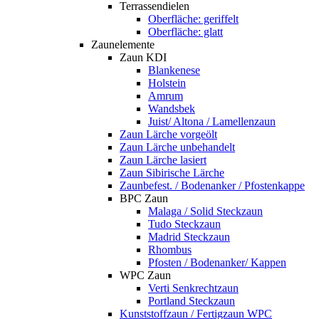
Terrassendielen
Oberfläche: geriffelt
Oberfläche: glatt
Zaunelemente
Zaun KDI
Blankenese
Holstein
Amrum
Wandsbek
Juist/ Altona / Lamellenzaun
Zaun Lärche vorgeölt
Zaun Lärche unbehandelt
Zaun Lärche lasiert
Zaun Sibirische Lärche
Zaunbefest. / Bodenanker / Pfostenkappe
BPC Zaun
Malaga / Solid Steckzaun
Tudo Steckzaun
Madrid Steckzaun
Rhombus
Pfosten / Bodenanker/ Kappen
WPC Zaun
Verti Senkrechtzaun
Portland Steckzaun
Kunststoffzaun / Fertigzaun WPC