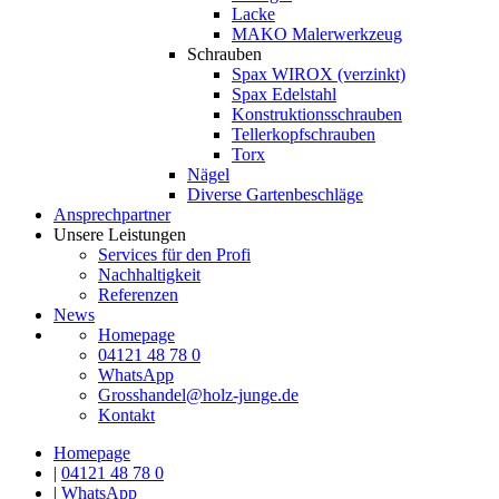
Lacke
MAKO Malerwerkzeug
Schrauben
Spax WIROX (verzinkt)
Spax Edelstahl
Konstruktionsschrauben
Tellerkopfschrauben
Torx
Nägel
Diverse Gartenbeschläge
Ansprechpartner
Unsere Leistungen
Services für den Profi
Nachhaltigkeit
Referenzen
News
Homepage
04121 48 78 0
WhatsApp
Grosshandel@holz-junge.de
Kontakt
Homepage
|
04121 48 78 0
|
WhatsApp