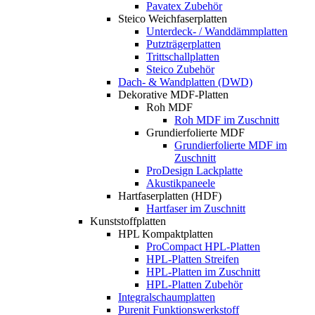
Pavatex Zubehör
Steico Weichfaserplatten
Unterdeck- / Wanddämmplatten
Putzträgerplatten
Trittschallplatten
Steico Zubehör
Dach- & Wandplatten (DWD)
Dekorative MDF-Platten
Roh MDF
Roh MDF im Zuschnitt
Grundierfolierte MDF
Grundierfolierte MDF im
Zuschnitt
ProDesign Lackplatte
Akustikpaneele
Hartfaserplatten (HDF)
Hartfaser im Zuschnitt
Kunststoffplatten
HPL Kompaktplatten
ProCompact HPL-Platten
HPL-Platten Streifen
HPL-Platten im Zuschnitt
HPL-Platten Zubehör
Integralschaumplatten
Purenit Funktionswerkstoff