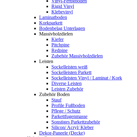
Vinyl-Fertigboden
Rigid Vinyl
Klebevinyl
Laminatboden
Korkparkett
Bodenbelag Unterlagen
Massivholzdielen
Kiefer
Pitchpine
Redpine
Zubehör Massivholzdielen
Leisten
Sockelleisten weiß
Sockelleisten Parkett
Sockelleisten Vinyl / Laminat / Kork
Diverse Leisten
Leisten Zubehör
Zubehör Boden
Stauf
Profile Fußboden
Pflege / Schutz
Parkettfugenmasse
Sonstiges Parkettzubehör
Silicon/ Acryl/ Kleber
Dekor-Paneele (Decke)