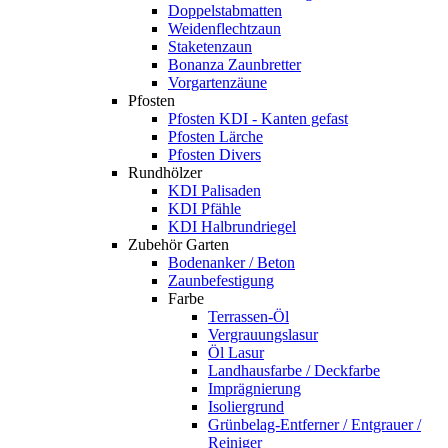
Doppelstabmatten
Weidenflechtzaun
Staketenzaun
Bonanza Zaunbretter
Vorgartenzäune
Pfosten
Pfosten KDI - Kanten gefast
Pfosten Lärche
Pfosten Divers
Rundhölzer
KDI Palisaden
KDI Pfähle
KDI Halbrundriegel
Zubehör Garten
Bodenanker / Beton
Zaunbefestigung
Farbe
Terrassen-Öl
Vergrauungslasur
Öl Lasur
Landhausfarbe / Deckfarbe
Imprägnierung
Isoliergrund
Grünbelag-Entferner / Entgrauer /
Reiniger