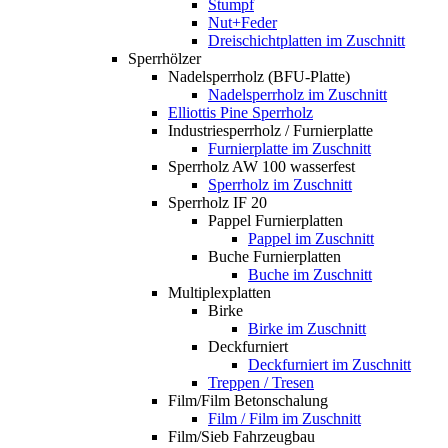
Stumpf
Nut+Feder
Dreischichtplatten im Zuschnitt
Sperrhölzer
Nadelsperrholz (BFU-Platte)
Nadelsperrholz im Zuschnitt
Elliottis Pine Sperrholz
Industriesperrholz / Furnierplatte
Furnierplatte im Zuschnitt
Sperrholz AW 100 wasserfest
Sperrholz im Zuschnitt
Sperrholz IF 20
Pappel Furnierplatten
Pappel im Zuschnitt
Buche Furnierplatten
Buche im Zuschnitt
Multiplexplatten
Birke
Birke im Zuschnitt
Deckfurniert
Deckfurniert im Zuschnitt
Treppen / Tresen
Film/Film Betonschalung
Film / Film im Zuschnitt
Film/Sieb Fahrzeugbau