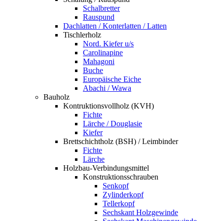
Schalbretter
Rauspund
Dachlatten / Konterlatten / Latten
Tischlerholz
Nord. Kiefer u/s
Carolinapine
Mahagoni
Buche
Europäische Eiche
Abachi / Wawa
Bauholz
Kontruktionsvollholz (KVH)
Fichte
Lärche / Douglasie
Kiefer
Brettschichtholz (BSH) / Leimbinder
Fichte
Lärche
Holzbau-Verbindungsmittel
Konstruktionsschrauben
Senkopf
Zylinderkopf
Tellerkopf
Sechskant Holzgewinde