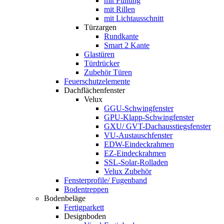
mit Füllung
mit Rillen
mit Lichtausschnitt
Türzargen
Rundkante
Smart 2 Kante
Glastüren
Türdrücker
Zubehör Türen
Feuerschutzelemente
Dachflächenfenster
Velux
GGU-Schwingfenster
GPU-Klapp-Schwingfenster
GXU/ GVT-Dachausstiegsfenster
VU-Austauschfenster
EDW-Eindeckrahmen
EZ-Eindeckrahmen
SSL-Solar-Rolladen
Velux Zubehör
Fensterprofile/ Fugenband
Bodentreppen
Bodenbeläge
Fertigparkett
Designboden