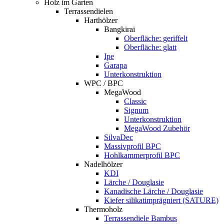
Holz im Garten
Terrassendielen
Harthölzer
Bangkirai
Oberfläche: geriffelt
Oberfläche: glatt
Ipe
Garapa
Unterkonstruktion
WPC / BPC
MegaWood
Classic
Signum
Unterkonstruktion
MegaWood Zubehör
SilvaDec
Massivprofil BPC
Hohlkammerprofil BPC
Nadelhölzer
KDI
Lärche / Douglasie
Kanadische Lärche / Douglasie
Kiefer silikatimprägniert (SATURE)
Thermoholz
Terrassendiele Bambus