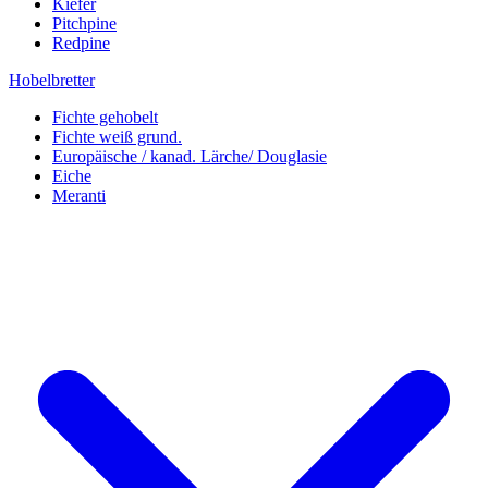
Kiefer
Pitchpine
Redpine
Hobelbretter
Fichte gehobelt
Fichte weiß grund.
Europäische / kanad. Lärche/ Douglasie
Eiche
Meranti