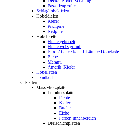
Deckel Boden Schalung
Fassadenprofile
Schlaghobeldielen
Hobeldielen
Kiefer
Pitchpine
Redpine
Hobelbretter
Fichte gehobelt
Fichte weiß grund.
Europäische / kanad. Lärche/ Douglasie
Eiche
Meranti
Amerik. Kiefer
Hobellatten
Handlauf
Platten
Massivholzplatten
Leimholzplatten
Fichte
Kiefer
Buche
Eiche
Farben Innenbereich
Dreischichtplatten