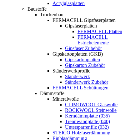
Acrylglasplatten
Baustoffe
Trockenbau
FERMACELL Gipsfaserplatten
Gipsfaserplatten
FERMACELL Platten
FERMACELL
Estrichelemente
Gipsfaser Zubehör
Gipskartonplatten (GKB)
Gipskartonplatten
Gipskarton Zubehör
Ständerwerkprofile
Ständerwerk
Ständerwerk Zubehör
FERMACELL Schüttungen
Dämmstoffe
Mineralwolle
CLIMOWOOL Glaswolle
ROCKWOOL Steinwolle
Kerndämmplatte (035)
Trennwandplatte (040)
Untersparrenfilz (032)
STEICO Holzfaserdämmung
Einblasdämmung