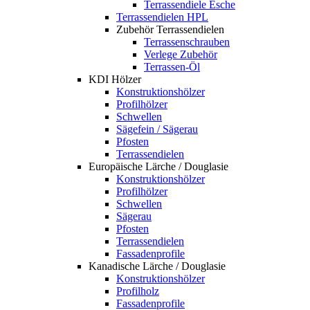
Terrassendiele Esche
Terrassendielen HPL
Zubehör Terrassendielen
Terrassenschrauben
Verlege Zubehör
Terrassen-Öl
KDI Hölzer
Konstruktionshölzer
Profilhölzer
Schwellen
Sägefein / Sägerau
Pfosten
Terrassendielen
Europäische Lärche / Douglasie
Konstruktionshölzer
Profilhölzer
Schwellen
Sägerau
Pfosten
Terrassendielen
Fassadenprofile
Kanadische Lärche / Douglasie
Konstruktionshölzer
Profilholz
Fassadenprofile