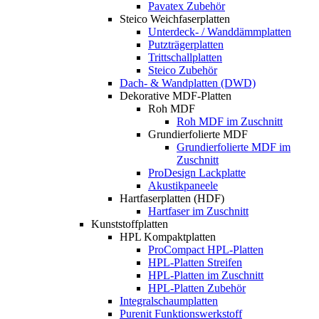
Pavatex Zubehör
Steico Weichfaserplatten
Unterdeck- / Wanddämmplatten
Putzträgerplatten
Trittschallplatten
Steico Zubehör
Dach- & Wandplatten (DWD)
Dekorative MDF-Platten
Roh MDF
Roh MDF im Zuschnitt
Grundierfolierte MDF
Grundierfolierte MDF im
Zuschnitt
ProDesign Lackplatte
Akustikpaneele
Hartfaserplatten (HDF)
Hartfaser im Zuschnitt
Kunststoffplatten
HPL Kompaktplatten
ProCompact HPL-Platten
HPL-Platten Streifen
HPL-Platten im Zuschnitt
HPL-Platten Zubehör
Integralschaumplatten
Purenit Funktionswerkstoff