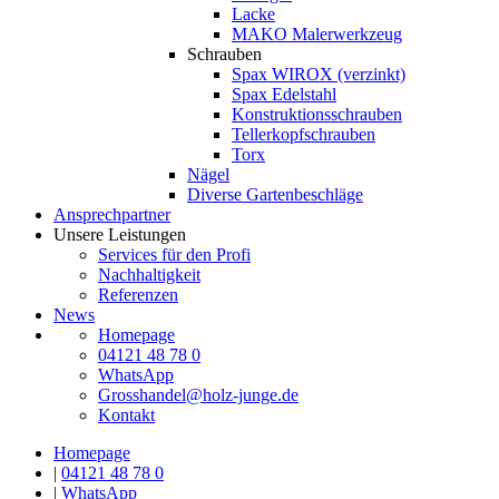
Lacke
MAKO Malerwerkzeug
Schrauben
Spax WIROX (verzinkt)
Spax Edelstahl
Konstruktionsschrauben
Tellerkopfschrauben
Torx
Nägel
Diverse Gartenbeschläge
Ansprechpartner
Unsere Leistungen
Services für den Profi
Nachhaltigkeit
Referenzen
News
Homepage
04121 48 78 0
WhatsApp
Grosshandel@holz-junge.de
Kontakt
Homepage
|
04121 48 78 0
|
WhatsApp