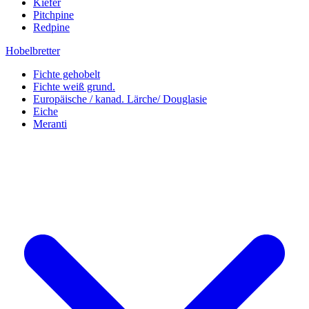
Kiefer
Pitchpine
Redpine
Hobelbretter
Fichte gehobelt
Fichte weiß grund.
Europäische / kanad. Lärche/ Douglasie
Eiche
Meranti