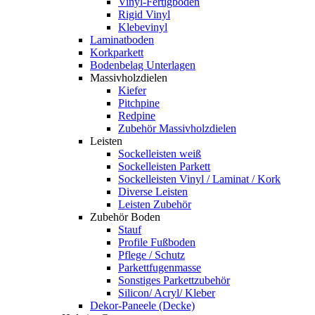
Vinyl-Fertigboden
Rigid Vinyl
Klebevinyl
Laminatboden
Korkparkett
Bodenbelag Unterlagen
Massivholzdielen
Kiefer
Pitchpine
Redpine
Zubehör Massivholzdielen
Leisten
Sockelleisten weiß
Sockelleisten Parkett
Sockelleisten Vinyl / Laminat / Kork
Diverse Leisten
Leisten Zubehör
Zubehör Boden
Stauf
Profile Fußboden
Pflege / Schutz
Parkettfugenmasse
Sonstiges Parkettzubehör
Silicon/ Acryl/ Kleber
Dekor-Paneele (Decke)