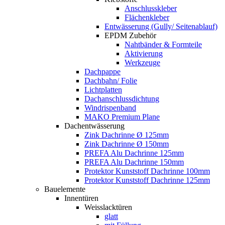
Anschlusskleber
Flächenkleber
Entwässerung (Gully/ Seitenablauf)
EPDM Zubehör
Nahtbänder & Formteile
Aktivierung
Werkzeuge
Dachpappe
Dachbahn/ Folie
Lichtplatten
Dachanschlussdichtung
Windrispenband
MAKO Premium Plane
Dachentwässerung
Zink Dachrinne Ø 125mm
Zink Dachrinne Ø 150mm
PREFA Alu Dachrinne 125mm
PREFA Alu Dachrinne 150mm
Protektor Kunststoff Dachrinne 100mm
Protektor Kunststoff Dachrinne 125mm
Bauelemente
Innentüren
Weisslacktüren
glatt