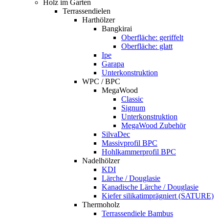
Holz im Garten
Terrassendielen
Harthölzer
Bangkirai
Oberfläche: geriffelt
Oberfläche: glatt
Ipe
Garapa
Unterkonstruktion
WPC / BPC
MegaWood
Classic
Signum
Unterkonstruktion
MegaWood Zubehör
SilvaDec
Massivprofil BPC
Hohlkammerprofil BPC
Nadelhölzer
KDI
Lärche / Douglasie
Kanadische Lärche / Douglasie
Kiefer silikatimprägniert (SATURE)
Thermoholz
Terrassendiele Bambus