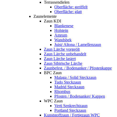
Terrassendielen
Oberfläche: geriffelt
Oberfläche: glatt
Zaunelemente
Zaun KDI
Blankenese
Holstein
Amrum
Wandsbek
Juist/ Altona / Lamellenzaun
Zaun Lärche vorgeölt
Zaun Lärche unbehandelt
Zaun Lärche lasiert
Zaun Sibirische Lärche
Zaunbefest. / Bodenanker / Pfostenkappe
BPC Zaun
Malaga / Solid Steckzaun
Tudo Steckzaun
Madrid Steckzaun
Rhombus
Pfosten / Bodenanker/ Kappen
WPC Zaun
Verti Senkrechtzaun
Portland Steckzaun
Kunststoffzaun / Fertigzaun WPC