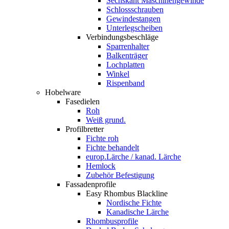
Sechskant Maschinengewinde
Schlossschrauben
Gewindestangen
Unterlegscheiben
Verbindungsbeschläge
Sparrenhalter
Balkenträger
Lochplatten
Winkel
Rispenband
Hobelware
Fasedielen
Roh
Weiß grund.
Profilbretter
Fichte roh
Fichte behandelt
europ.Lärche / kanad. Lärche
Hemlock
Zubehör Befestigung
Fassadenprofile
Easy Rhombus Blackline
Nordische Fichte
Kanadische Lärche
Rhombusprofile