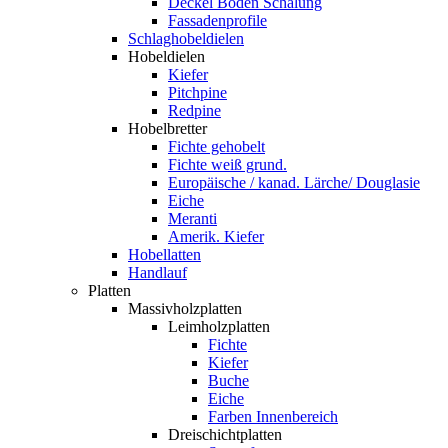
Deckel Boden Schalung
Fassadenprofile
Schlaghobeldielen
Hobeldielen
Kiefer
Pitchpine
Redpine
Hobelbretter
Fichte gehobelt
Fichte weiß grund.
Europäische / kanad. Lärche/ Douglasie
Eiche
Meranti
Amerik. Kiefer
Hobellatten
Handlauf
Platten
Massivholzplatten
Leimholzplatten
Fichte
Kiefer
Buche
Eiche
Farben Innenbereich
Dreischichtplatten