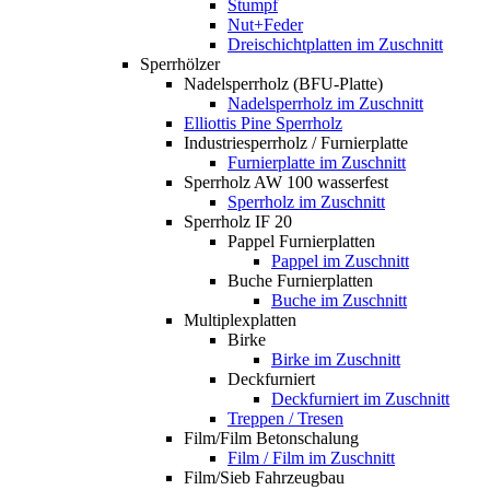
Stumpf
Nut+Feder
Dreischichtplatten im Zuschnitt
Sperrhölzer
Nadelsperrholz (BFU-Platte)
Nadelsperrholz im Zuschnitt
Elliottis Pine Sperrholz
Industriesperrholz / Furnierplatte
Furnierplatte im Zuschnitt
Sperrholz AW 100 wasserfest
Sperrholz im Zuschnitt
Sperrholz IF 20
Pappel Furnierplatten
Pappel im Zuschnitt
Buche Furnierplatten
Buche im Zuschnitt
Multiplexplatten
Birke
Birke im Zuschnitt
Deckfurniert
Deckfurniert im Zuschnitt
Treppen / Tresen
Film/Film Betonschalung
Film / Film im Zuschnitt
Film/Sieb Fahrzeugbau