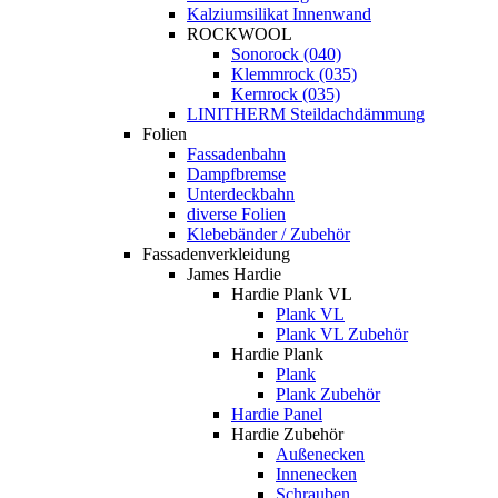
Kalziumsilikat Innenwand
ROCKWOOL
Sonorock (040)
Klemmrock (035)
Kernrock (035)
LINITHERM Steildachdämmung
Folien
Fassadenbahn
Dampfbremse
Unterdeckbahn
diverse Folien
Klebebänder / Zubehör
Fassadenverkleidung
James Hardie
Hardie Plank VL
Plank VL
Plank VL Zubehör
Hardie Plank
Plank
Plank Zubehör
Hardie Panel
Hardie Zubehör
Außenecken
Innenecken
Schrauben