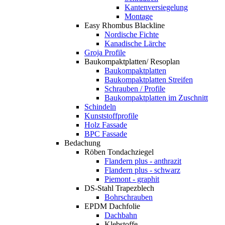
Kantenversiegelung
Montage
Easy Rhombus Blackline
Nordische Fichte
Kanadische Lärche
Groja Profile
Baukompaktplatten/ Resoplan
Baukompaktplatten
Baukompaktplatten Streifen
Schrauben / Profile
Baukompaktplatten im Zuschnitt
Schindeln
Kunststoffprofile
Holz Fassade
BPC Fassade
Bedachung
Röben Tondachziegel
Flandern plus - anthrazit
Flandern plus - schwarz
Piemont - graphit
DS-Stahl Trapezblech
Bohrschrauben
EPDM Dachfolie
Dachbahn
Klebstoffe