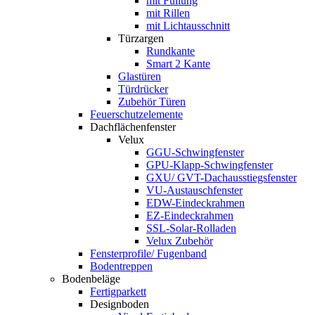
mit Füllung
mit Rillen
mit Lichtausschnitt
Türzargen
Rundkante
Smart 2 Kante
Glastüren
Türdrücker
Zubehör Türen
Feuerschutzelemente
Dachflächenfenster
Velux
GGU-Schwingfenster
GPU-Klapp-Schwingfenster
GXU/ GVT-Dachausstiegsfenster
VU-Austauschfenster
EDW-Eindeckrahmen
EZ-Eindeckrahmen
SSL-Solar-Rolladen
Velux Zubehör
Fensterprofile/ Fugenband
Bodentreppen
Bodenbeläge
Fertigparkett
Designboden