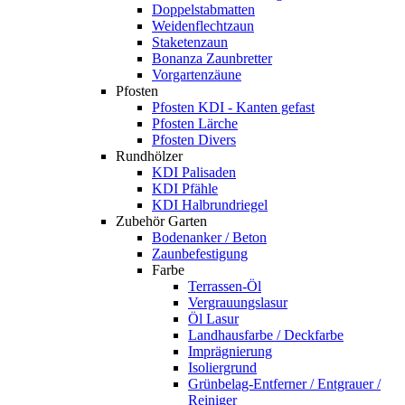
Doppelstabmatten
Weidenflechtzaun
Staketenzaun
Bonanza Zaunbretter
Vorgartenzäune
Pfosten
Pfosten KDI - Kanten gefast
Pfosten Lärche
Pfosten Divers
Rundhölzer
KDI Palisaden
KDI Pfähle
KDI Halbrundriegel
Zubehör Garten
Bodenanker / Beton
Zaunbefestigung
Farbe
Terrassen-Öl
Vergrauungslasur
Öl Lasur
Landhausfarbe / Deckfarbe
Imprägnierung
Isoliergrund
Grünbelag-Entferner / Entgrauer /
Reiniger