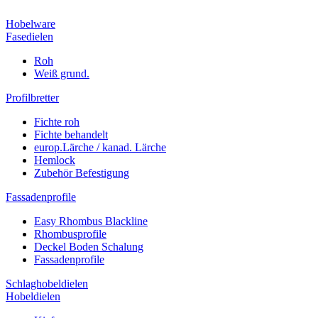
Hobelware
Fasedielen
Roh
Weiß grund.
Profilbretter
Fichte roh
Fichte behandelt
europ.Lärche / kanad. Lärche
Hemlock
Zubehör Befestigung
Fassadenprofile
Easy Rhombus Blackline
Rhombusprofile
Deckel Boden Schalung
Fassadenprofile
Schlaghobeldielen
Hobeldielen