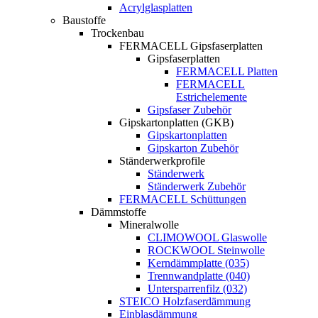
Acrylglasplatten
Baustoffe
Trockenbau
FERMACELL Gipsfaserplatten
Gipsfaserplatten
FERMACELL Platten
FERMACELL
Estrichelemente
Gipsfaser Zubehör
Gipskartonplatten (GKB)
Gipskartonplatten
Gipskarton Zubehör
Ständerwerkprofile
Ständerwerk
Ständerwerk Zubehör
FERMACELL Schüttungen
Dämmstoffe
Mineralwolle
CLIMOWOOL Glaswolle
ROCKWOOL Steinwolle
Kerndämmplatte (035)
Trennwandplatte (040)
Untersparrenfilz (032)
STEICO Holzfaserdämmung
Einblasdämmung