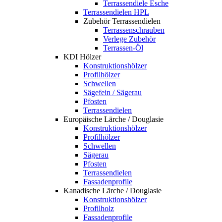
Terrassendiele Esche
Terrassendielen HPL
Zubehör Terrassendielen
Terrassenschrauben
Verlege Zubehör
Terrassen-Öl
KDI Hölzer
Konstruktionshölzer
Profilhölzer
Schwellen
Sägefein / Sägerau
Pfosten
Terrassendielen
Europäische Lärche / Douglasie
Konstruktionshölzer
Profilhölzer
Schwellen
Sägerau
Pfosten
Terrassendielen
Fassadenprofile
Kanadische Lärche / Douglasie
Konstruktionshölzer
Profilholz
Fassadenprofile