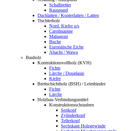
Schalbretter
Rauspund
Dachlatten / Konterlatten / Latten
Tischlerholz
Nord. Kiefer u/s
Carolinapine
Mahagoni
Buche
Europäische Eiche
Abachi / Wawa
Bauholz
Kontruktionsvollholz (KVH)
Fichte
Lärche / Douglasie
Kiefer
Brettschichtholz (BSH) / Leimbinder
Fichte
Lärche
Holzbau-Verbindungsmittel
Konstruktionsschrauben
Senkopf
Zylinderkopf
Tellerkopf
Sechskant Holzgewinde