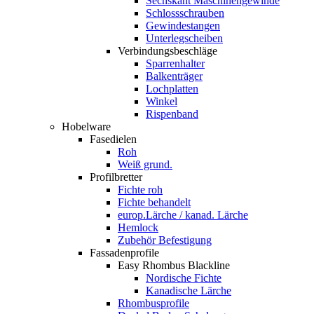
Sechskant Maschinengewinde
Schlossschrauben
Gewindestangen
Unterlegscheiben
Verbindungsbeschläge
Sparrenhalter
Balkenträger
Lochplatten
Winkel
Rispenband
Hobelware
Fasedielen
Roh
Weiß grund.
Profilbretter
Fichte roh
Fichte behandelt
europ.Lärche / kanad. Lärche
Hemlock
Zubehör Befestigung
Fassadenprofile
Easy Rhombus Blackline
Nordische Fichte
Kanadische Lärche
Rhombusprofile