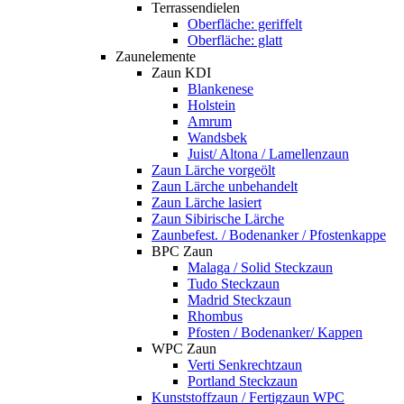
Terrassendielen
Oberfläche: geriffelt
Oberfläche: glatt
Zaunelemente
Zaun KDI
Blankenese
Holstein
Amrum
Wandsbek
Juist/ Altona / Lamellenzaun
Zaun Lärche vorgeölt
Zaun Lärche unbehandelt
Zaun Lärche lasiert
Zaun Sibirische Lärche
Zaunbefest. / Bodenanker / Pfostenkappe
BPC Zaun
Malaga / Solid Steckzaun
Tudo Steckzaun
Madrid Steckzaun
Rhombus
Pfosten / Bodenanker/ Kappen
WPC Zaun
Verti Senkrechtzaun
Portland Steckzaun
Kunststoffzaun / Fertigzaun WPC