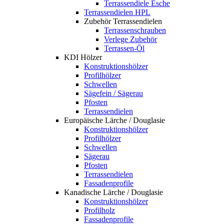
Terrassendiele Esche
Terrassendielen HPL
Zubehör Terrassendielen
Terrassenschrauben
Verlege Zubehör
Terrassen-Öl
KDI Hölzer
Konstruktionshölzer
Profilhölzer
Schwellen
Sägefein / Sägerau
Pfosten
Terrassendielen
Europäische Lärche / Douglasie
Konstruktionshölzer
Profilhölzer
Schwellen
Sägerau
Pfosten
Terrassendielen
Fassadenprofile
Kanadische Lärche / Douglasie
Konstruktionshölzer
Profilholz
Fassadenprofile