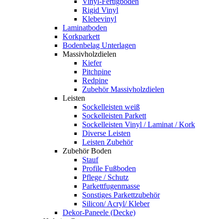
Vinyl-Fertigboden
Rigid Vinyl
Klebevinyl
Laminatboden
Korkparkett
Bodenbelag Unterlagen
Massivholzdielen
Kiefer
Pitchpine
Redpine
Zubehör Massivholzdielen
Leisten
Sockelleisten weiß
Sockelleisten Parkett
Sockelleisten Vinyl / Laminat / Kork
Diverse Leisten
Leisten Zubehör
Zubehör Boden
Stauf
Profile Fußboden
Pflege / Schutz
Parkettfugenmasse
Sonstiges Parkettzubehör
Silicon/ Acryl/ Kleber
Dekor-Paneele (Decke)