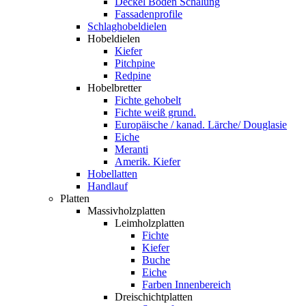
Deckel Boden Schalung
Fassadenprofile
Schlaghobeldielen
Hobeldielen
Kiefer
Pitchpine
Redpine
Hobelbretter
Fichte gehobelt
Fichte weiß grund.
Europäische / kanad. Lärche/ Douglasie
Eiche
Meranti
Amerik. Kiefer
Hobellatten
Handlauf
Platten
Massivholzplatten
Leimholzplatten
Fichte
Kiefer
Buche
Eiche
Farben Innenbereich
Dreischichtplatten