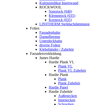
Kalziumsilikat Innenwand
ROCKWOOL
Sonorock (040)
Klemmrock (035)
Kernrock (035)
LINITHERM Steildachdämmung
Folien
Fassadenbahn
Dampfbremse
Unterdeckbahn
diverse Folien
Klebebänder / Zubehör
Fassadenverkleidung
James Hardie
Hardie Plank VL
Plank VL
Plank VL Zubehör
Hardie Plank
Plank
Plank Zubehör
Hardie Panel
Hardie Zubehör
Außenecken
Innenecken
Schrauben