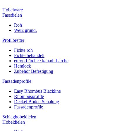
Hobelware
Fasedielen
Roh
Weiß grund.
Profilbretter
Fichte roh
Fichte behandelt
europ.Lärche / kanad. Lärche
Hemlock
Zubehör Befestigung
Fassadenprofile
Easy Rhombus Blackline
Rhombusprofile
Deckel Boden Schalung
Fassadenprofile
Schlaghobeldielen
Hobeldielen