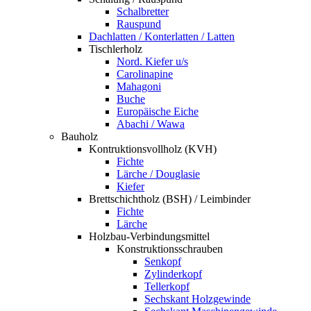
Schalbretter
Rauspund
Dachlatten / Konterlatten / Latten
Tischlerholz
Nord. Kiefer u/s
Carolinapine
Mahagoni
Buche
Europäische Eiche
Abachi / Wawa
Bauholz
Kontruktionsvollholz (KVH)
Fichte
Lärche / Douglasie
Kiefer
Brettschichtholz (BSH) / Leimbinder
Fichte
Lärche
Holzbau-Verbindungsmittel
Konstruktionsschrauben
Senkopf
Zylinderkopf
Tellerkopf
Sechskant Holzgewinde