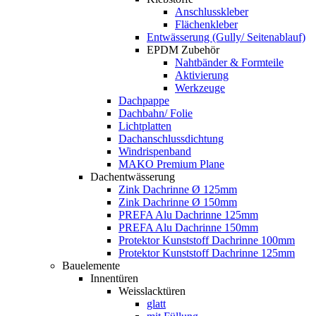
Anschlusskleber
Flächenkleber
Entwässerung (Gully/ Seitenablauf)
EPDM Zubehör
Nahtbänder & Formteile
Aktivierung
Werkzeuge
Dachpappe
Dachbahn/ Folie
Lichtplatten
Dachanschlussdichtung
Windrispenband
MAKO Premium Plane
Dachentwässerung
Zink Dachrinne Ø 125mm
Zink Dachrinne Ø 150mm
PREFA Alu Dachrinne 125mm
PREFA Alu Dachrinne 150mm
Protektor Kunststoff Dachrinne 100mm
Protektor Kunststoff Dachrinne 125mm
Bauelemente
Innentüren
Weisslacktüren
glatt