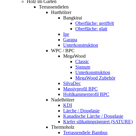
Holz im Garten
Terrassendielen
Harthölzer
Bangkirai
Oberfläche: geriffelt
Oberfläche: glatt
Ipe
Garapa
Unterkonstruktion
WPC / BPC
MegaWood
Classic
Signum
Unterkonstruktion
MegaWood Zubehör
SilvaDec
Massivprofil BPC
Hohlkammerprofil BPC
Nadelhölzer
KDI
Lärche / Douglasie
Kanadische Lärche / Douglasie
Kiefer silikatimprägniert (SATURE)
Thermoholz
Terrassendiele Bambus