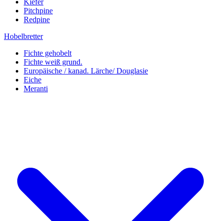
Kiefer
Pitchpine
Redpine
Hobelbretter
Fichte gehobelt
Fichte weiß grund.
Europäische / kanad. Lärche/ Douglasie
Eiche
Meranti