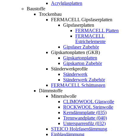
Acrylglasplatten
Baustoffe
Trockenbau
FERMACELL Gipsfaserplatten
Gipsfaserplatten
FERMACELL Platten
FERMACELL
Estrichelemente
Gipsfaser Zubehör
Gipskartonplatten (GKB)
Gipskartonplatten
Gipskarton Zubehör
Ständerwerkprofile
Ständerwerk
Ständerwerk Zubehör
FERMACELL Schüttungen
Dämmstoffe
Mineralwolle
CLIMOWOOL Glaswolle
ROCKWOOL Steinwolle
Kerndämmplatte (035)
Trennwandplatte (040)
Untersparrenfilz (032)
STEICO Holzfaserdämmung
Einblasdämmung