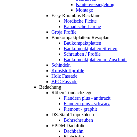
Kantenversiegelung
Montage
Easy Rhombus Blackline
Nordische Fichte
Kanadische Lärche
Groja Profile
Baukompaktplatten/ Resoplan
Baukompaktplatten
Baukompaktplatten Streifen
Schrauben / Profile
Baukompaktplatten im Zuschnitt
Schindeln
Kunststoffprofile
Holz Fassade
BPC Fassade
Bedachung
Röben Tondachziegel
Flandern plus - anthrazit
Flandern plus - schwarz
Piemont - graphit
DS-Stahl Trapezblech
Bohrschrauben
EPDM Dachfolie
Dachbahn
Klebstoffe