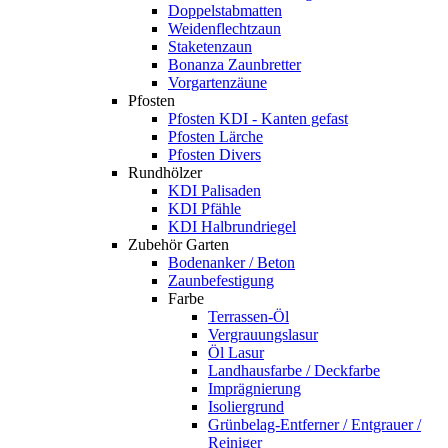
Doppelstabmatten
Weidenflechtzaun
Staketenzaun
Bonanza Zaunbretter
Vorgartenzäune
Pfosten
Pfosten KDI - Kanten gefast
Pfosten Lärche
Pfosten Divers
Rundhölzer
KDI Palisaden
KDI Pfähle
KDI Halbrundriegel
Zubehör Garten
Bodenanker / Beton
Zaunbefestigung
Farbe
Terrassen-Öl
Vergrauungslasur
Öl Lasur
Landhausfarbe / Deckfarbe
Imprägnierung
Isoliergrund
Grünbelag-Entferner / Entgrauer /
Reiniger