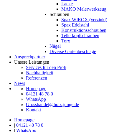
Lacke
MAKO Malerwerkzeug
Schrauben
Spax WIROX (verzinkt)
Spax Edelstahl
Konstruktionsschrauben
Tellerkopfschrauben
Torx
Nägel
Diverse Gartenbeschläge
Ansprechpartner
Unsere Leistungen
Services für den Profi
Nachhaltigkeit
Referenzen
News
Homepage
04121 48 78 0
WhatsApp
Grosshandel@holz-junge.de
Kontakt
Homepage
|
04121 48 78 0
|
WhatsApp