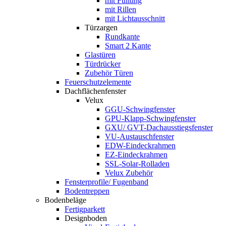
mit Füllung
mit Rillen
mit Lichtausschnitt
Türzargen
Rundkante
Smart 2 Kante
Glastüren
Türdrücker
Zubehör Türen
Feuerschutzelemente
Dachflächenfenster
Velux
GGU-Schwingfenster
GPU-Klapp-Schwingfenster
GXU/ GVT-Dachausstiegsfenster
VU-Austauschfenster
EDW-Eindeckrahmen
EZ-Eindeckrahmen
SSL-Solar-Rolladen
Velux Zubehör
Fensterprofile/ Fugenband
Bodentreppen
Bodenbeläge
Fertigparkett
Designboden