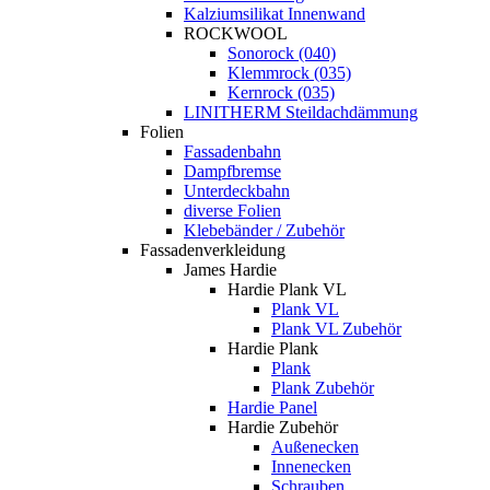
Kalziumsilikat Innenwand
ROCKWOOL
Sonorock (040)
Klemmrock (035)
Kernrock (035)
LINITHERM Steildachdämmung
Folien
Fassadenbahn
Dampfbremse
Unterdeckbahn
diverse Folien
Klebebänder / Zubehör
Fassadenverkleidung
James Hardie
Hardie Plank VL
Plank VL
Plank VL Zubehör
Hardie Plank
Plank
Plank Zubehör
Hardie Panel
Hardie Zubehör
Außenecken
Innenecken
Schrauben