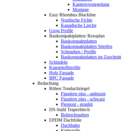
Kantenversiegelung
Montage
Easy Rhombus Blackline
Nordische Fichte
Kanadische Lärche
Groja Profile
Baukompaktplatten/ Resoplan
Baukompaktplatten
Baukompaktplatten Streifen
Schrauben / Profile
Baukompaktplatten im Zuschnitt
Schindeln
Kunststoffprofile
Holz Fassade
BPC Fassade
Bedachung
Röben Tondachziegel
Flandern plus - anthrazit
Flandern plus - schwarz
Piemont - graphit
DS-Stahl Trapezblech
Bohrschrauben
EPDM Dachfolie
Dachbahn
Klebstoffe