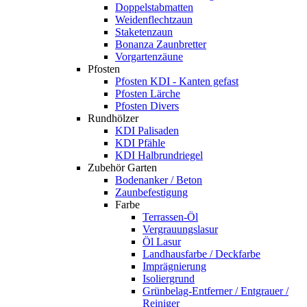
Doppelstabmatten
Weidenflechtzaun
Staketenzaun
Bonanza Zaunbretter
Vorgartenzäune
Pfosten
Pfosten KDI - Kanten gefast
Pfosten Lärche
Pfosten Divers
Rundhölzer
KDI Palisaden
KDI Pfähle
KDI Halbrundriegel
Zubehör Garten
Bodenanker / Beton
Zaunbefestigung
Farbe
Terrassen-Öl
Vergrauungslasur
Öl Lasur
Landhausfarbe / Deckfarbe
Imprägnierung
Isoliergrund
Grünbelag-Entferner / Entgrauer /
Reiniger