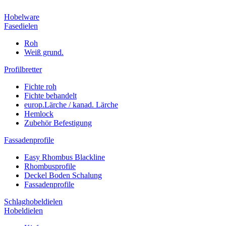
Hobelware
Fasedielen
Roh
Weiß grund.
Profilbretter
Fichte roh
Fichte behandelt
europ.Lärche / kanad. Lärche
Hemlock
Zubehör Befestigung
Fassadenprofile
Easy Rhombus Blackline
Rhombusprofile
Deckel Boden Schalung
Fassadenprofile
Schlaghobeldielen
Hobeldielen