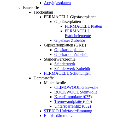
Acrylglasplatten
Baustoffe
Trockenbau
FERMACELL Gipsfaserplatten
Gipsfaserplatten
FERMACELL Platten
FERMACELL
Estrichelemente
Gipsfaser Zubehör
Gipskartonplatten (GKB)
Gipskartonplatten
Gipskarton Zubehör
Ständerwerkprofile
Ständerwerk
Ständerwerk Zubehör
FERMACELL Schüttungen
Dämmstoffe
Mineralwolle
CLIMOWOOL Glaswolle
ROCKWOOL Steinwolle
Kerndämmplatte (035)
Trennwandplatte (040)
Untersparrenfilz (032)
STEICO Holzfaserdämmung
Einblasdämmung