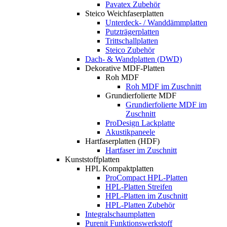
Pavatex Zubehör
Steico Weichfaserplatten
Unterdeck- / Wanddämmplatten
Putzträgerplatten
Trittschallplatten
Steico Zubehör
Dach- & Wandplatten (DWD)
Dekorative MDF-Platten
Roh MDF
Roh MDF im Zuschnitt
Grundierfolierte MDF
Grundierfolierte MDF im
Zuschnitt
ProDesign Lackplatte
Akustikpaneele
Hartfaserplatten (HDF)
Hartfaser im Zuschnitt
Kunststoffplatten
HPL Kompaktplatten
ProCompact HPL-Platten
HPL-Platten Streifen
HPL-Platten im Zuschnitt
HPL-Platten Zubehör
Integralschaumplatten
Purenit Funktionswerkstoff