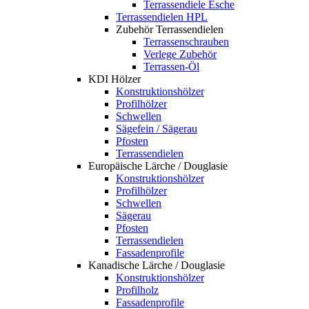
Terrassendiele Esche
Terrassendielen HPL
Zubehör Terrassendielen
Terrassenschrauben
Verlege Zubehör
Terrassen-Öl
KDI Hölzer
Konstruktionshölzer
Profilhölzer
Schwellen
Sägefein / Sägerau
Pfosten
Terrassendielen
Europäische Lärche / Douglasie
Konstruktionshölzer
Profilhölzer
Schwellen
Sägerau
Pfosten
Terrassendielen
Fassadenprofile
Kanadische Lärche / Douglasie
Konstruktionshölzer
Profilholz
Fassadenprofile