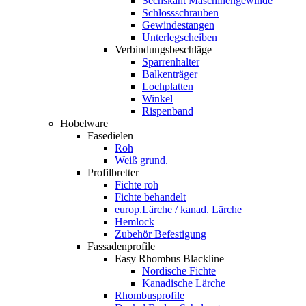
Sechskant Maschinengewinde
Schlossschrauben
Gewindestangen
Unterlegscheiben
Verbindungsbeschläge
Sparrenhalter
Balkenträger
Lochplatten
Winkel
Rispenband
Hobelware
Fasedielen
Roh
Weiß grund.
Profilbretter
Fichte roh
Fichte behandelt
europ.Lärche / kanad. Lärche
Hemlock
Zubehör Befestigung
Fassadenprofile
Easy Rhombus Blackline
Nordische Fichte
Kanadische Lärche
Rhombusprofile