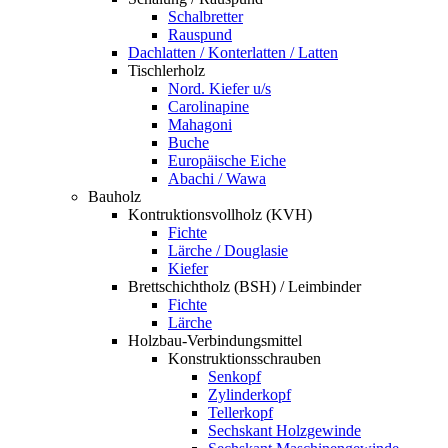
Schalbretter
Rauspund
Dachlatten / Konterlatten / Latten
Tischlerholz
Nord. Kiefer u/s
Carolinapine
Mahagoni
Buche
Europäische Eiche
Abachi / Wawa
Bauholz
Kontruktionsvollholz (KVH)
Fichte
Lärche / Douglasie
Kiefer
Brettschichtholz (BSH) / Leimbinder
Fichte
Lärche
Holzbau-Verbindungsmittel
Konstruktionsschrauben
Senkopf
Zylinderkopf
Tellerkopf
Sechskant Holzgewinde