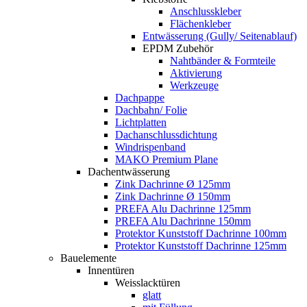
Anschlusskleber
Flächenkleber
Entwässerung (Gully/ Seitenablauf)
EPDM Zubehör
Nahtbänder & Formteile
Aktivierung
Werkzeuge
Dachpappe
Dachbahn/ Folie
Lichtplatten
Dachanschlussdichtung
Windrispenband
MAKO Premium Plane
Dachentwässerung
Zink Dachrinne Ø 125mm
Zink Dachrinne Ø 150mm
PREFA Alu Dachrinne 125mm
PREFA Alu Dachrinne 150mm
Protektor Kunststoff Dachrinne 100mm
Protektor Kunststoff Dachrinne 125mm
Bauelemente
Innentüren
Weisslacktüren
glatt