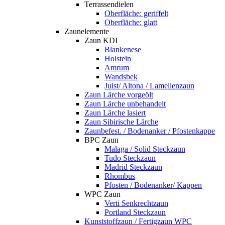
Terrassendielen
Oberfläche: geriffelt
Oberfläche: glatt
Zaunelemente
Zaun KDI
Blankenese
Holstein
Amrum
Wandsbek
Juist/ Altona / Lamellenzaun
Zaun Lärche vorgeölt
Zaun Lärche unbehandelt
Zaun Lärche lasiert
Zaun Sibirische Lärche
Zaunbefest. / Bodenanker / Pfostenkappe
BPC Zaun
Malaga / Solid Steckzaun
Tudo Steckzaun
Madrid Steckzaun
Rhombus
Pfosten / Bodenanker/ Kappen
WPC Zaun
Verti Senkrechtzaun
Portland Steckzaun
Kunststoffzaun / Fertigzaun WPC