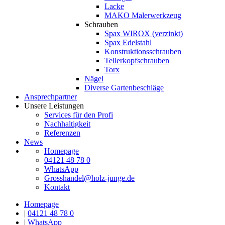
Lacke
MAKO Malerwerkzeug
Schrauben
Spax WIROX (verzinkt)
Spax Edelstahl
Konstruktionsschrauben
Tellerkopfschrauben
Torx
Nägel
Diverse Gartenbeschläge
Ansprechpartner
Unsere Leistungen
Services für den Profi
Nachhaltigkeit
Referenzen
News
Homepage
04121 48 78 0
WhatsApp
Grosshandel@holz-junge.de
Kontakt
Homepage
|
04121 48 78 0
|
WhatsApp