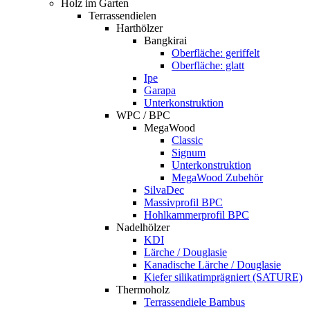
Holz im Garten
Terrassendielen
Harthölzer
Bangkirai
Oberfläche: geriffelt
Oberfläche: glatt
Ipe
Garapa
Unterkonstruktion
WPC / BPC
MegaWood
Classic
Signum
Unterkonstruktion
MegaWood Zubehör
SilvaDec
Massivprofil BPC
Hohlkammerprofil BPC
Nadelhölzer
KDI
Lärche / Douglasie
Kanadische Lärche / Douglasie
Kiefer silikatimprägniert (SATURE)
Thermoholz
Terrassendiele Bambus