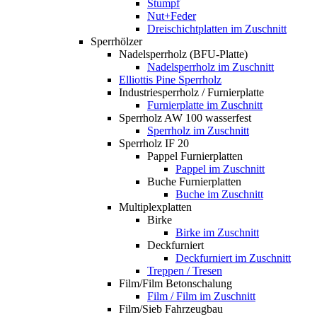
Stumpf
Nut+Feder
Dreischichtplatten im Zuschnitt
Sperrhölzer
Nadelsperrholz (BFU-Platte)
Nadelsperrholz im Zuschnitt
Elliottis Pine Sperrholz
Industriesperrholz / Furnierplatte
Furnierplatte im Zuschnitt
Sperrholz AW 100 wasserfest
Sperrholz im Zuschnitt
Sperrholz IF 20
Pappel Furnierplatten
Pappel im Zuschnitt
Buche Furnierplatten
Buche im Zuschnitt
Multiplexplatten
Birke
Birke im Zuschnitt
Deckfurniert
Deckfurniert im Zuschnitt
Treppen / Tresen
Film/Film Betonschalung
Film / Film im Zuschnitt
Film/Sieb Fahrzeugbau