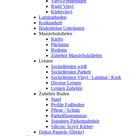
Vinyl-Fertigboden
Rigid Vinyl
Klebevinyl
Laminatboden
Korkparkett
Bodenbelag Unterlagen
Massivholzdielen
Kiefer
Pitchpine
Redpine
Zubehör Massivholzdielen
Leisten
Sockelleisten weiß
Sockelleisten Parkett
Sockelleisten Vinyl / Laminat / Kork
Diverse Leisten
Leisten Zubehör
Zubehör Boden
Stauf
Profile Fußboden
Pflege / Schutz
Parkettfugenmasse
Sonstiges Parkettzubehör
Silicon/ Acryl/ Kleber
Dekor-Paneele (Decke)