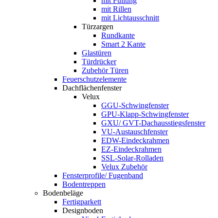
mit Füllung
mit Rillen
mit Lichtausschnitt
Türzargen
Rundkante
Smart 2 Kante
Glastüren
Türdrücker
Zubehör Türen
Feuerschutzelemente
Dachflächenfenster
Velux
GGU-Schwingfenster
GPU-Klapp-Schwingfenster
GXU/ GVT-Dachausstiegsfenster
VU-Austauschfenster
EDW-Eindeckrahmen
EZ-Eindeckrahmen
SSL-Solar-Rolladen
Velux Zubehör
Fensterprofile/ Fugenband
Bodentreppen
Bodenbeläge
Fertigparkett
Designboden