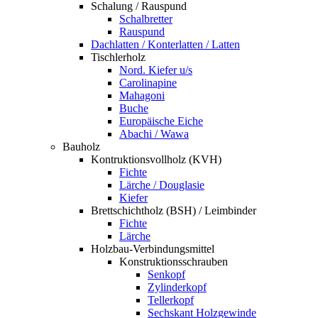
Schalung / Rauspund
Schalbretter
Rauspund
Dachlatten / Konterlatten / Latten
Tischlerholz
Nord. Kiefer u/s
Carolinapine
Mahagoni
Buche
Europäische Eiche
Abachi / Wawa
Bauholz
Kontruktionsvollholz (KVH)
Fichte
Lärche / Douglasie
Kiefer
Brettschichtholz (BSH) / Leimbinder
Fichte
Lärche
Holzbau-Verbindungsmittel
Konstruktionsschrauben
Senkopf
Zylinderkopf
Tellerkopf
Sechskant Holzgewinde