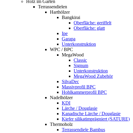
Holz im Garten
Terrassendielen
Harthölzer
Bangkirai
Oberfläche: geriffelt
Oberfläche: glatt
Ipe
Garapa
Unterkonstruktion
WPC / BPC
MegaWood
Classic
Signum
Unterkonstruktion
MegaWood Zubehör
SilvaDec
Massivprofil BPC
Hohlkammerprofil BPC
Nadelhölzer
KDI
Lärche / Douglasie
Kanadische Lärche / Douglasie
Kiefer silikatimprägniert (SATURE)
Thermoholz
Terrassendiele Bambus