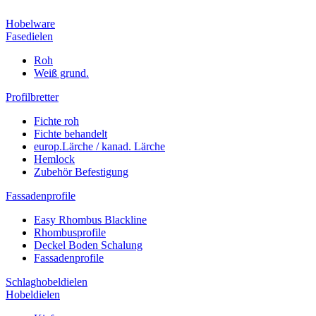
Hobelware
Fasedielen
Roh
Weiß grund.
Profilbretter
Fichte roh
Fichte behandelt
europ.Lärche / kanad. Lärche
Hemlock
Zubehör Befestigung
Fassadenprofile
Easy Rhombus Blackline
Rhombusprofile
Deckel Boden Schalung
Fassadenprofile
Schlaghobeldielen
Hobeldielen