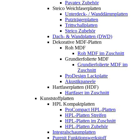
Pavatex Zubehör
Steico Weichfaserplatten
Unterdeck- / Wanddämmplatten
Putzträgerplatten
Trittschallplatten
Steico Zubehör
Dach- & Wandplatten (DWD)
Dekorative MDF-Platten
Roh MDF
Roh MDF im Zuschnitt
Grundierfolierte MDF
Grundierfolierte MDF im
Zuschnitt
ProDesign Lackplatte
Akustikpaneele
Hartfaserplatten (HDF)
Hartfaser im Zuschnitt
Kunststoffplatten
HPL Kompaktplatten
ProCompact HPL-Platten
HPL-Platten Streifen
HPL-Platten im Zuschnitt
HPL-Platten Zubehör
Integralschaumplatten
Purenit Funktionswerkstoff