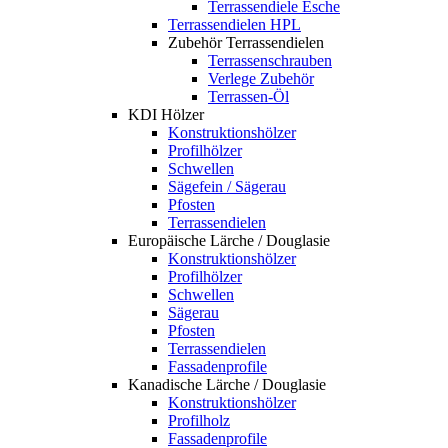
Terrassendiele Esche
Terrassendielen HPL
Zubehör Terrassendielen
Terrassenschrauben
Verlege Zubehör
Terrassen-Öl
KDI Hölzer
Konstruktionshölzer
Profilhölzer
Schwellen
Sägefein / Sägerau
Pfosten
Terrassendielen
Europäische Lärche / Douglasie
Konstruktionshölzer
Profilhölzer
Schwellen
Sägerau
Pfosten
Terrassendielen
Fassadenprofile
Kanadische Lärche / Douglasie
Konstruktionshölzer
Profilholz
Fassadenprofile