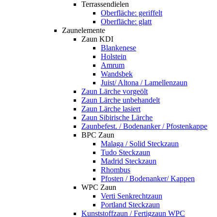
Terrassendielen
Oberfläche: geriffelt
Oberfläche: glatt
Zaunelemente
Zaun KDI
Blankenese
Holstein
Amrum
Wandsbek
Juist/ Altona / Lamellenzaun
Zaun Lärche vorgeölt
Zaun Lärche unbehandelt
Zaun Lärche lasiert
Zaun Sibirische Lärche
Zaunbefest. / Bodenanker / Pfostenkappe
BPC Zaun
Malaga / Solid Steckzaun
Tudo Steckzaun
Madrid Steckzaun
Rhombus
Pfosten / Bodenanker/ Kappen
WPC Zaun
Verti Senkrechtzaun
Portland Steckzaun
Kunststoffzaun / Fertigzaun WPC