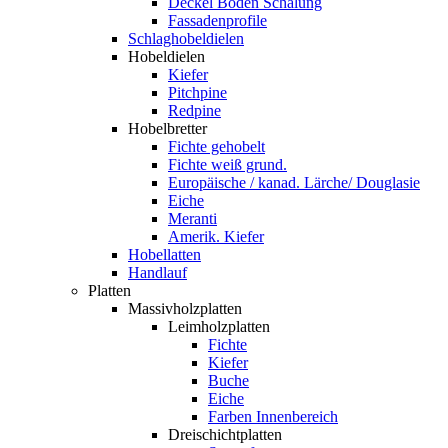
Deckel Boden Schalung
Fassadenprofile
Schlaghobeldielen
Hobeldielen
Kiefer
Pitchpine
Redpine
Hobelbretter
Fichte gehobelt
Fichte weiß grund.
Europäische / kanad. Lärche/ Douglasie
Eiche
Meranti
Amerik. Kiefer
Hobellatten
Handlauf
Platten
Massivholzplatten
Leimholzplatten
Fichte
Kiefer
Buche
Eiche
Farben Innenbereich
Dreischichtplatten