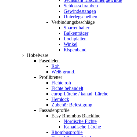
Sechskant Maschinengewinde
Schlossschrauben
Gewindestangen
Unterlegscheiben
Verbindungsbeschläge
Sparrenhalter
Balkenträger
Lochplatten
Winkel
Rispenband
Hobelware
Fasedielen
Roh
Weiß grund.
Profilbretter
Fichte roh
Fichte behandelt
europ.Lärche / kanad. Lärche
Hemlock
Zubehör Befestigung
Fassadenprofile
Easy Rhombus Blackline
Nordische Fichte
Kanadische Lärche
Rhombusprofile