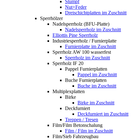
Stumpf
Nut+Feder
Dreischichtplatten im Zuschnitt
Sperrhölzer
Nadelsperrholz (BFU-Platte)
Nadelsperrholz im Zuschnitt
Elliottis Pine Sperrholz
Industriesperrholz / Furnierplatte
Furnierplatte im Zuschnitt
Sperrholz AW 100 wasserfest
Sperrholz im Zuschnitt
Sperrholz IF 20
Pappel Furnierplatten
Pappel im Zuschnitt
Buche Furnierplatten
Buche im Zuschnitt
Multiplexplatten
Birke
Birke im Zuschnitt
Deckfurniert
Deckfurniert im Zuschnitt
Treppen / Tresen
Film/Film Betonschalung
Film / Film im Zuschnitt
Film/Sieb Fahrzeugbau