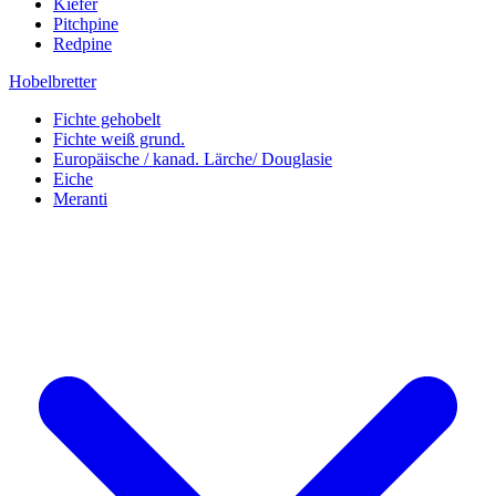
Kiefer
Pitchpine
Redpine
Hobelbretter
Fichte gehobelt
Fichte weiß grund.
Europäische / kanad. Lärche/ Douglasie
Eiche
Meranti