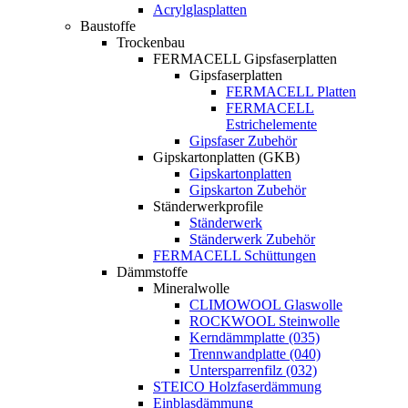
Acrylglasplatten
Baustoffe
Trockenbau
FERMACELL Gipsfaserplatten
Gipsfaserplatten
FERMACELL Platten
FERMACELL
Estrichelemente
Gipsfaser Zubehör
Gipskartonplatten (GKB)
Gipskartonplatten
Gipskarton Zubehör
Ständerwerkprofile
Ständerwerk
Ständerwerk Zubehör
FERMACELL Schüttungen
Dämmstoffe
Mineralwolle
CLIMOWOOL Glaswolle
ROCKWOOL Steinwolle
Kerndämmplatte (035)
Trennwandplatte (040)
Untersparrenfilz (032)
STEICO Holzfaserdämmung
Einblasdämmung