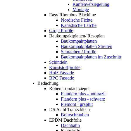
Kantenversiegelung
Montage
Easy Rhombus Blackline
Nordische Fichte
Kanadische Lärche
Groja Profile
Baukompaktplatten/ Resoplan
Baukompaktplatten
Baukompaktplatten Streifen
Schrauben / Profile
Baukompaktplatten im Zuschnitt
Schindeln
Kunststoffprofile
Holz Fassade
BPC Fassade
Bedachung
Röben Tondachziegel
Flandern plus - anthrazit
Flandern plus - schwarz
Piemont - graphit
DS-Stahl Trapezblech
Bohrschrauben
EPDM Dachfolie
Dachbahn
Klebstoffe