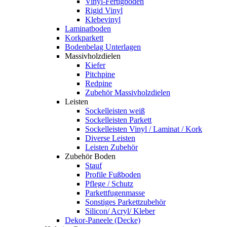
Vinyl-Fertigboden
Rigid Vinyl
Klebevinyl
Laminatboden
Korkparkett
Bodenbelag Unterlagen
Massivholzdielen
Kiefer
Pitchpine
Redpine
Zubehör Massivholzdielen
Leisten
Sockelleisten weiß
Sockelleisten Parkett
Sockelleisten Vinyl / Laminat / Kork
Diverse Leisten
Leisten Zubehör
Zubehör Boden
Stauf
Profile Fußboden
Pflege / Schutz
Parkettfugenmasse
Sonstiges Parkettzubehör
Silicon/ Acryl/ Kleber
Dekor-Paneele (Decke)