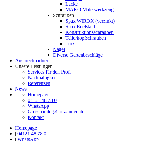
Lacke
MAKO Malerwerkzeug
Schrauben
Spax WIROX (verzinkt)
Spax Edelstahl
Konstruktionsschrauben
Tellerkopfschrauben
Torx
Nägel
Diverse Gartenbeschläge
Ansprechpartner
Unsere Leistungen
Services für den Profi
Nachhaltigkeit
Referenzen
News
Homepage
04121 48 78 0
WhatsApp
Grosshandel@holz-junge.de
Kontakt
Homepage
|
04121 48 78 0
|
WhatsApp