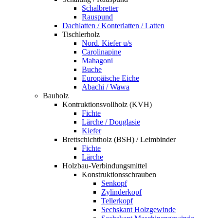
Schalbretter
Rauspund
Dachlatten / Konterlatten / Latten
Tischlerholz
Nord. Kiefer u/s
Carolinapine
Mahagoni
Buche
Europäische Eiche
Abachi / Wawa
Bauholz
Kontruktionsvollholz (KVH)
Fichte
Lärche / Douglasie
Kiefer
Brettschichtholz (BSH) / Leimbinder
Fichte
Lärche
Holzbau-Verbindungsmittel
Konstruktionsschrauben
Senkopf
Zylinderkopf
Tellerkopf
Sechskant Holzgewinde