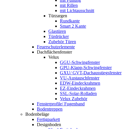
mit Füllung
mit Rillen
mit Lichtausschnitt
Türzargen
Rundkante
Smart 2 Kante
Glastüren
Türdrücker
Zubehör Türen
Feuerschutzelemente
Dachflächenfenster
Velux
GGU-Schwingfenster
GPU-Klapp-Schwingfenster
GXU/ GVT-Dachausstiegsfenster
VU-Austauschfenster
EDW-Eindeckrahmen
EZ-Eindeckrahmen
SSL-Solar-Rolladen
Velux Zubehör
Fensterprofile/ Fugenband
Bodentreppen
Bodenbeläge
Fertigparkett
Designboden