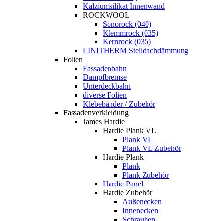
Kalziumsilikat Innenwand
ROCKWOOL
Sonorock (040)
Klemmrock (035)
Kernrock (035)
LINITHERM Steildachdämmung
Folien
Fassadenbahn
Dampfbremse
Unterdeckbahn
diverse Folien
Klebebänder / Zubehör
Fassadenverkleidung
James Hardie
Hardie Plank VL
Plank VL
Plank VL Zubehör
Hardie Plank
Plank
Plank Zubehör
Hardie Panel
Hardie Zubehör
Außenecken
Innenecken
Schrauben