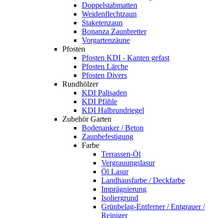
Doppelstabmatten
Weidenflechtzaun
Staketenzaun
Bonanza Zaunbretter
Vorgartenzäune
Pfosten
Pfosten KDI - Kanten gefast
Pfosten Lärche
Pfosten Divers
Rundhölzer
KDI Palisaden
KDI Pfähle
KDI Halbrundriegel
Zubehör Garten
Bodenanker / Beton
Zaunbefestigung
Farbe
Terrassen-Öl
Vergrauungslasur
Öl Lasur
Landhausfarbe / Deckfarbe
Imprägnierung
Isoliergrund
Grünbelag-Entferner / Entgrauer /
Reiniger