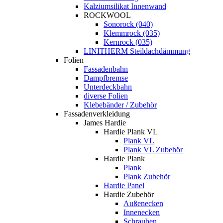
Kalziumsilikat Innenwand
ROCKWOOL
Sonorock (040)
Klemmrock (035)
Kernrock (035)
LINITHERM Steildachdämmung
Folien
Fassadenbahn
Dampfbremse
Unterdeckbahn
diverse Folien
Klebebänder / Zubehör
Fassadenverkleidung
James Hardie
Hardie Plank VL
Plank VL
Plank VL Zubehör
Hardie Plank
Plank
Plank Zubehör
Hardie Panel
Hardie Zubehör
Außenecken
Innenecken
Schrauben