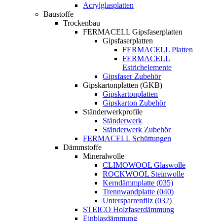
Acrylglasplatten
Baustoffe
Trockenbau
FERMACELL Gipsfaserplatten
Gipsfaserplatten
FERMACELL Platten
FERMACELL
Estrichelemente
Gipsfaser Zubehör
Gipskartonplatten (GKB)
Gipskartonplatten
Gipskarton Zubehör
Ständerwerkprofile
Ständerwerk
Ständerwerk Zubehör
FERMACELL Schüttungen
Dämmstoffe
Mineralwolle
CLIMOWOOL Glaswolle
ROCKWOOL Steinwolle
Kerndämmplatte (035)
Trennwandplatte (040)
Untersparrenfilz (032)
STEICO Holzfaserdämmung
Einblasdämmung