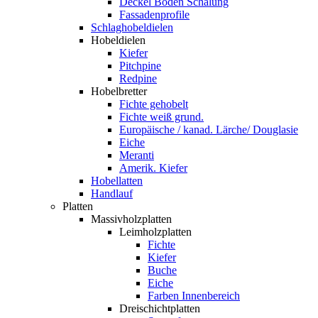
Deckel Boden Schalung
Fassadenprofile
Schlaghobeldielen
Hobeldielen
Kiefer
Pitchpine
Redpine
Hobelbretter
Fichte gehobelt
Fichte weiß grund.
Europäische / kanad. Lärche/ Douglasie
Eiche
Meranti
Amerik. Kiefer
Hobellatten
Handlauf
Platten
Massivholzplatten
Leimholzplatten
Fichte
Kiefer
Buche
Eiche
Farben Innenbereich
Dreischichtplatten