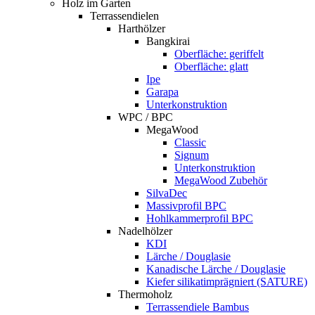
Holz im Garten
Terrassendielen
Harthölzer
Bangkirai
Oberfläche: geriffelt
Oberfläche: glatt
Ipe
Garapa
Unterkonstruktion
WPC / BPC
MegaWood
Classic
Signum
Unterkonstruktion
MegaWood Zubehör
SilvaDec
Massivprofil BPC
Hohlkammerprofil BPC
Nadelhölzer
KDI
Lärche / Douglasie
Kanadische Lärche / Douglasie
Kiefer silikatimprägniert (SATURE)
Thermoholz
Terrassendiele Bambus