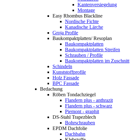
Kantenversiegelung
Montage
Easy Rhombus Blackline
Nordische Fichte
Kanadische Lärche
Groja Profile
Baukompaktplatten/ Resoplan
Baukompaktplatten
Baukompaktplatten Streifen
Schrauben / Profile
Baukompaktplatten im Zuschnitt
Schindeln
Kunststoffprofile
Holz Fassade
BPC Fassade
Bedachung
Röben Tondachziegel
Flandern plus - anthrazit
Flandern plus - schwarz
Piemont - graphit
DS-Stahl Trapezblech
Bohrschrauben
EPDM Dachfolie
Dachbahn
Klebstoffe