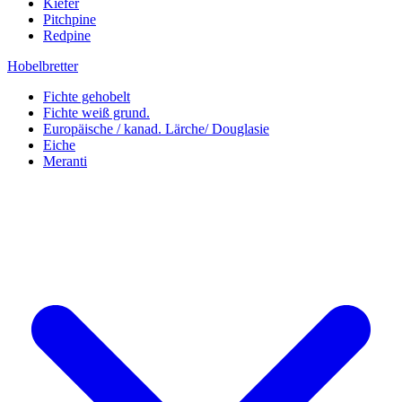
Kiefer
Pitchpine
Redpine
Hobelbretter
Fichte gehobelt
Fichte weiß grund.
Europäische / kanad. Lärche/ Douglasie
Eiche
Meranti