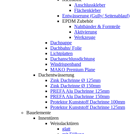
Anschlusskleber
Flächenkleber
Entwässerung (Gully/ Seitenablauf)
EPDM Zubehör
Nahtbänder & Formteile
Aktivierung
Werkzeuge
Dachpappe
Dachbahn/ Folie
Lichtplatten
Dachanschlussdichtung
Windrispenband
MAKO Premium Plane
Dachentwässerung
Zink Dachrinne Ø 125mm
Zink Dachrinne Ø 150mm
PREFA Alu Dachrinne 125mm
PREFA Alu Dachrinne 150mm
Protektor Kunststoff Dachrinne 100mm
Protektor Kunststoff Dachrinne 125mm
Bauelemente
Innentüren
Weisslacktüren
glatt