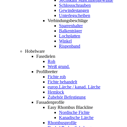
Sechskant Maschinengewinde
Schlossschrauben
Gewindestangen
Unterlegscheiben
Verbindungsbeschläge
Sparrenhalter
Balkenträger
Lochplatten
Winkel
Rispenband
Hobelware
Fasedielen
Roh
Weiß grund.
Profilbretter
Fichte roh
Fichte behandelt
europ.Lärche / kanad. Lärche
Hemlock
Zubehör Befestigung
Fassadenprofile
Easy Rhombus Blackline
Nordische Fichte
Kanadische Lärche
Rhombusprofile