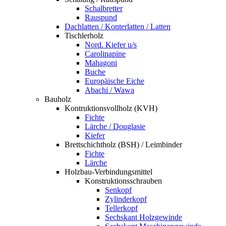
Schalbretter
Rauspund
Dachlatten / Konterlatten / Latten
Tischlerholz
Nord. Kiefer u/s
Carolinapine
Mahagoni
Buche
Europäische Eiche
Abachi / Wawa
Bauholz
Kontruktionsvollholz (KVH)
Fichte
Lärche / Douglasie
Kiefer
Brettschichtholz (BSH) / Leimbinder
Fichte
Lärche
Holzbau-Verbindungsmittel
Konstruktionsschrauben
Senkopf
Zylinderkopf
Tellerkopf
Sechskant Holzgewinde