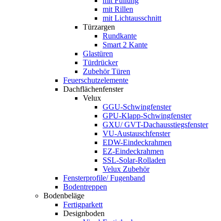
mit Füllung
mit Rillen
mit Lichtausschnitt
Türzargen
Rundkante
Smart 2 Kante
Glastüren
Türdrücker
Zubehör Türen
Feuerschutzelemente
Dachflächenfenster
Velux
GGU-Schwingfenster
GPU-Klapp-Schwingfenster
GXU/ GVT-Dachausstiegsfenster
VU-Austauschfenster
EDW-Eindeckrahmen
EZ-Eindeckrahmen
SSL-Solar-Rolladen
Velux Zubehör
Fensterprofile/ Fugenband
Bodentreppen
Bodenbeläge
Fertigparkett
Designboden