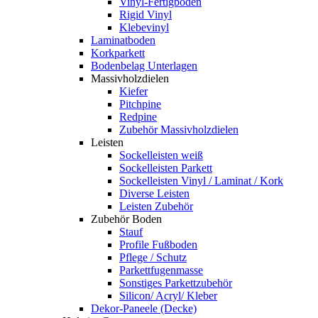
Vinyl-Fertigboden
Rigid Vinyl
Klebevinyl
Laminatboden
Korkparkett
Bodenbelag Unterlagen
Massivholzdielen
Kiefer
Pitchpine
Redpine
Zubehör Massivholzdielen
Leisten
Sockelleisten weiß
Sockelleisten Parkett
Sockelleisten Vinyl / Laminat / Kork
Diverse Leisten
Leisten Zubehör
Zubehör Boden
Stauf
Profile Fußboden
Pflege / Schutz
Parkettfugenmasse
Sonstiges Parkettzubehör
Silicon/ Acryl/ Kleber
Dekor-Paneele (Decke)