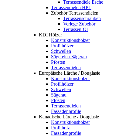
Terrassendiele Esche
Terrassendielen HPL
Zubehör Terrassendielen
Terrassenschrauben
Verlege Zubehör
Terrassen-Öl
KDI Hölzer
Konstruktionshölzer
Profilhölzer
Schwellen
Sägefein / Sägerau
Pfosten
Terrassendielen
Europäische Lärche / Douglasie
Konstruktionshölzer
Profilhölzer
Schwellen
Sägerau
Pfosten
Terrassendielen
Fassadenprofile
Kanadische Lärche / Douglasie
Konstruktionshölzer
Profilholz
Fassadenprofile