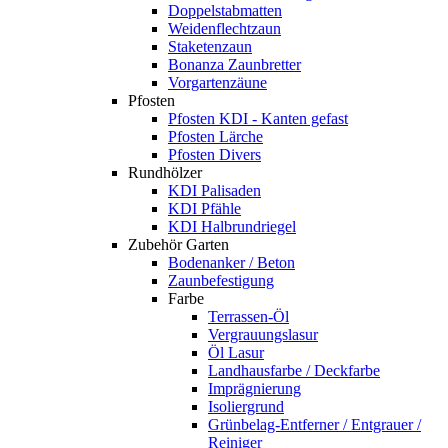
Doppelstabmatten
Weidenflechtzaun
Staketenzaun
Bonanza Zaunbretter
Vorgartenzäune
Pfosten
Pfosten KDI - Kanten gefast
Pfosten Lärche
Pfosten Divers
Rundhölzer
KDI Palisaden
KDI Pfähle
KDI Halbrundriegel
Zubehör Garten
Bodenanker / Beton
Zaunbefestigung
Farbe
Terrassen-Öl
Vergrauungslasur
Öl Lasur
Landhausfarbe / Deckfarbe
Imprägnierung
Isoliergrund
Grünbelag-Entferner / Entgrauer /
Reiniger