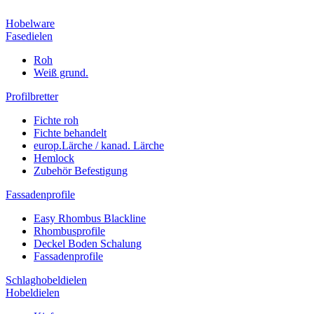
Hobelware
Fasedielen
Roh
Weiß grund.
Profilbretter
Fichte roh
Fichte behandelt
europ.Lärche / kanad. Lärche
Hemlock
Zubehör Befestigung
Fassadenprofile
Easy Rhombus Blackline
Rhombusprofile
Deckel Boden Schalung
Fassadenprofile
Schlaghobeldielen
Hobeldielen