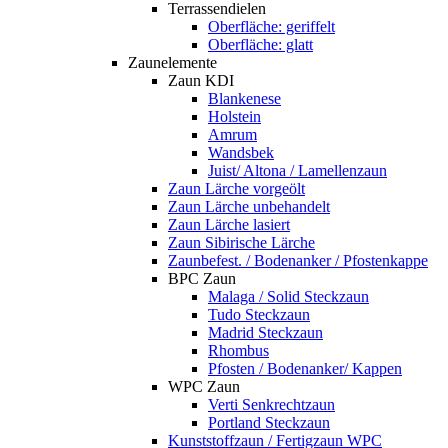
Terrassendielen
Oberfläche: geriffelt
Oberfläche: glatt
Zaunelemente
Zaun KDI
Blankenese
Holstein
Amrum
Wandsbek
Juist/ Altona / Lamellenzaun
Zaun Lärche vorgeölt
Zaun Lärche unbehandelt
Zaun Lärche lasiert
Zaun Sibirische Lärche
Zaunbefest. / Bodenanker / Pfostenkappe
BPC Zaun
Malaga / Solid Steckzaun
Tudo Steckzaun
Madrid Steckzaun
Rhombus
Pfosten / Bodenanker/ Kappen
WPC Zaun
Verti Senkrechtzaun
Portland Steckzaun
Kunststoffzaun / Fertigzaun WPC