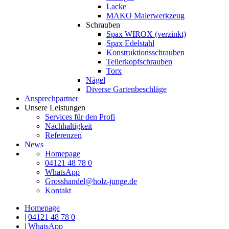
Lacke
MAKO Malerwerkzeug
Schrauben
Spax WIROX (verzinkt)
Spax Edelstahl
Konstruktionsschrauben
Tellerkopfschrauben
Torx
Nägel
Diverse Gartenbeschläge
Ansprechpartner
Unsere Leistungen
Services für den Profi
Nachhaltigkeit
Referenzen
News
Homepage
04121 48 78 0
WhatsApp
Grosshandel@holz-junge.de
Kontakt
Homepage
|
04121 48 78 0
|
WhatsApp