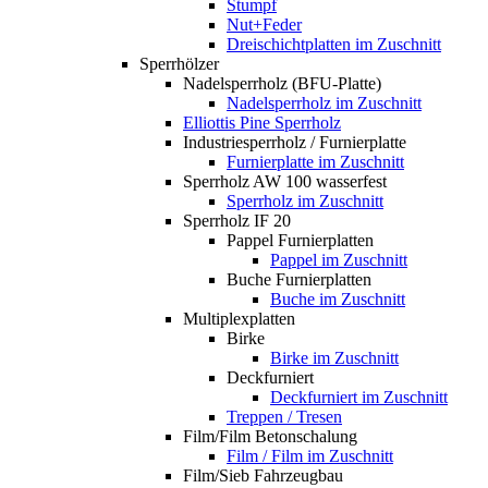
Stumpf
Nut+Feder
Dreischichtplatten im Zuschnitt
Sperrhölzer
Nadelsperrholz (BFU-Platte)
Nadelsperrholz im Zuschnitt
Elliottis Pine Sperrholz
Industriesperrholz / Furnierplatte
Furnierplatte im Zuschnitt
Sperrholz AW 100 wasserfest
Sperrholz im Zuschnitt
Sperrholz IF 20
Pappel Furnierplatten
Pappel im Zuschnitt
Buche Furnierplatten
Buche im Zuschnitt
Multiplexplatten
Birke
Birke im Zuschnitt
Deckfurniert
Deckfurniert im Zuschnitt
Treppen / Tresen
Film/Film Betonschalung
Film / Film im Zuschnitt
Film/Sieb Fahrzeugbau