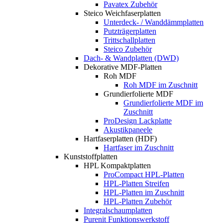
Pavatex Zubehör
Steico Weichfaserplatten
Unterdeck- / Wanddämmplatten
Putzträgerplatten
Trittschallplatten
Steico Zubehör
Dach- & Wandplatten (DWD)
Dekorative MDF-Platten
Roh MDF
Roh MDF im Zuschnitt
Grundierfolierte MDF
Grundierfolierte MDF im
Zuschnitt
ProDesign Lackplatte
Akustikpaneele
Hartfaserplatten (HDF)
Hartfaser im Zuschnitt
Kunststoffplatten
HPL Kompaktplatten
ProCompact HPL-Platten
HPL-Platten Streifen
HPL-Platten im Zuschnitt
HPL-Platten Zubehör
Integralschaumplatten
Purenit Funktionswerkstoff