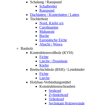
Schalung / Rauspund
Schalbretter
Rauspund
Dachlatten / Konterlatten / Latten
Tischlerholz
Nord. Kiefer u/s
Carolinapine
Mahagoni
Buche
Europäische Eiche
Abachi / Wawa
Bauholz
Kontruktionsvollholz (KVH)
Fichte
Lärche / Douglasie
Kiefer
Brettschichtholz (BSH) / Leimbinder
Fichte
Lärche
Holzbau-Verbindungsmittel
Konstruktionsschrauben
Senkopf
Zylinderkopf
Tellerkopf
Sechskant Holzgewinde