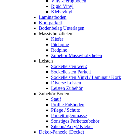
Vinyl-Fertigboden
Rigid Vinyl
Klebevinyl
Laminatboden
Korkparkett
Bodenbelag Unterlagen
Massivholzdielen
Kiefer
Pitchpine
Redpine
Zubehör Massivholzdielen
Leisten
Sockelleisten weiß
Sockelleisten Parkett
Sockelleisten Vinyl / Laminat / Kork
Diverse Leisten
Leisten Zubehör
Zubehör Boden
Stauf
Profile Fußboden
Pflege / Schutz
Parkettfugenmasse
Sonstiges Parkettzubehör
Silicon/ Acryl/ Kleber
Dekor-Paneele (Decke)