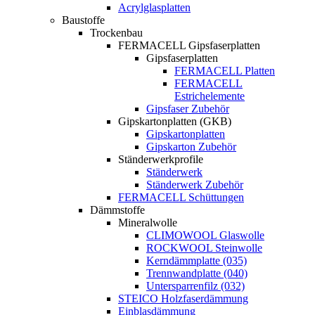
Acrylglasplatten
Baustoffe
Trockenbau
FERMACELL Gipsfaserplatten
Gipsfaserplatten
FERMACELL Platten
FERMACELL
Estrichelemente
Gipsfaser Zubehör
Gipskartonplatten (GKB)
Gipskartonplatten
Gipskarton Zubehör
Ständerwerkprofile
Ständerwerk
Ständerwerk Zubehör
FERMACELL Schüttungen
Dämmstoffe
Mineralwolle
CLIMOWOOL Glaswolle
ROCKWOOL Steinwolle
Kerndämmplatte (035)
Trennwandplatte (040)
Untersparrenfilz (032)
STEICO Holzfaserdämmung
Einblasdämmung