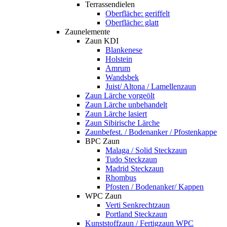
Terrassendielen
Oberfläche: geriffelt
Oberfläche: glatt
Zaunelemente
Zaun KDI
Blankenese
Holstein
Amrum
Wandsbek
Juist/ Altona / Lamellenzaun
Zaun Lärche vorgeölt
Zaun Lärche unbehandelt
Zaun Lärche lasiert
Zaun Sibirische Lärche
Zaunbefest. / Bodenanker / Pfostenkappe
BPC Zaun
Malaga / Solid Steckzaun
Tudo Steckzaun
Madrid Steckzaun
Rhombus
Pfosten / Bodenanker/ Kappen
WPC Zaun
Verti Senkrechtzaun
Portland Steckzaun
Kunststoffzaun / Fertigzaun WPC