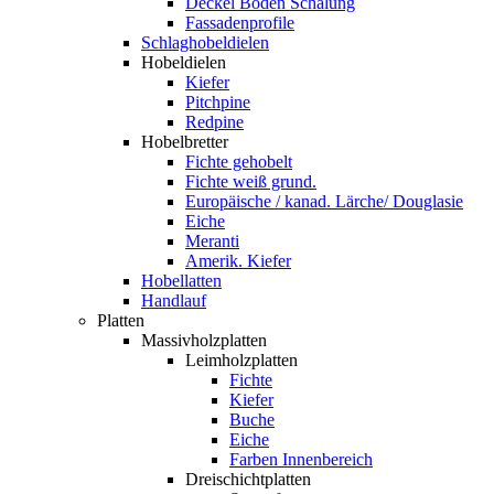
Deckel Boden Schalung
Fassadenprofile
Schlaghobeldielen
Hobeldielen
Kiefer
Pitchpine
Redpine
Hobelbretter
Fichte gehobelt
Fichte weiß grund.
Europäische / kanad. Lärche/ Douglasie
Eiche
Meranti
Amerik. Kiefer
Hobellatten
Handlauf
Platten
Massivholzplatten
Leimholzplatten
Fichte
Kiefer
Buche
Eiche
Farben Innenbereich
Dreischichtplatten