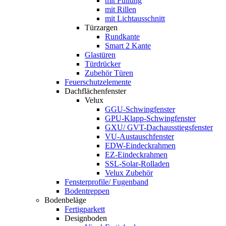
mit Füllung
mit Rillen
mit Lichtausschnitt
Türzargen
Rundkante
Smart 2 Kante
Glastüren
Türdrücker
Zubehör Türen
Feuerschutzelemente
Dachflächenfenster
Velux
GGU-Schwingfenster
GPU-Klapp-Schwingfenster
GXU/ GVT-Dachausstiegsfenster
VU-Austauschfenster
EDW-Eindeckrahmen
EZ-Eindeckrahmen
SSL-Solar-Rolladen
Velux Zubehör
Fensterprofile/ Fugenband
Bodentreppen
Bodenbeläge
Fertigparkett
Designboden