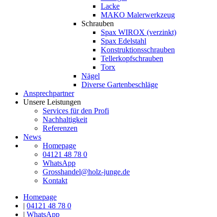
Lacke
MAKO Malerwerkzeug
Schrauben
Spax WIROX (verzinkt)
Spax Edelstahl
Konstruktionsschrauben
Tellerkopfschrauben
Torx
Nägel
Diverse Gartenbeschläge
Ansprechpartner
Unsere Leistungen
Services für den Profi
Nachhaltigkeit
Referenzen
News
Homepage
04121 48 78 0
WhatsApp
Grosshandel@holz-junge.de
Kontakt
Homepage
|
04121 48 78 0
|
WhatsApp