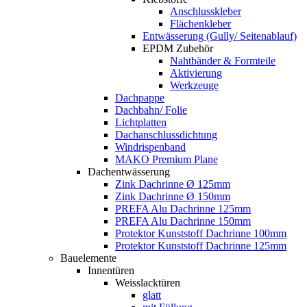
Anschlusskleber
Flächenkleber
Entwässerung (Gully/ Seitenablauf)
EPDM Zubehör
Nahtbänder & Formteile
Aktivierung
Werkzeuge
Dachpappe
Dachbahn/ Folie
Lichtplatten
Dachanschlussdichtung
Windrispenband
MAKO Premium Plane
Dachentwässerung
Zink Dachrinne Ø 125mm
Zink Dachrinne Ø 150mm
PREFA Alu Dachrinne 125mm
PREFA Alu Dachrinne 150mm
Protektor Kunststoff Dachrinne 100mm
Protektor Kunststoff Dachrinne 125mm
Bauelemente
Innentüren
Weisslacktüren
glatt