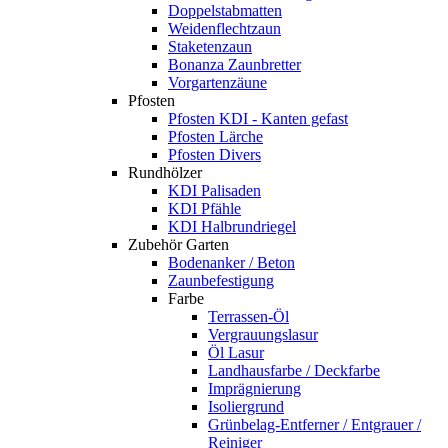
Doppelstabmatten
Weidenflechtzaun
Staketenzaun
Bonanza Zaunbretter
Vorgartenzäune
Pfosten
Pfosten KDI - Kanten gefast
Pfosten Lärche
Pfosten Divers
Rundhölzer
KDI Palisaden
KDI Pfähle
KDI Halbrundriegel
Zubehör Garten
Bodenanker / Beton
Zaunbefestigung
Farbe
Terrassen-Öl
Vergrauungslasur
Öl Lasur
Landhausfarbe / Deckfarbe
Imprägnierung
Isoliergrund
Grünbelag-Entferner / Entgrauer /
Reiniger