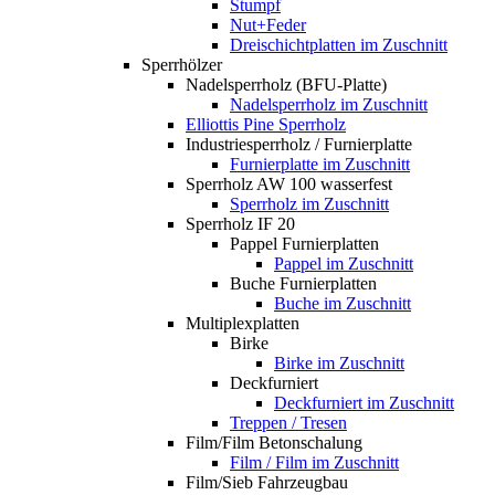
Stumpf
Nut+Feder
Dreischichtplatten im Zuschnitt
Sperrhölzer
Nadelsperrholz (BFU-Platte)
Nadelsperrholz im Zuschnitt
Elliottis Pine Sperrholz
Industriesperrholz / Furnierplatte
Furnierplatte im Zuschnitt
Sperrholz AW 100 wasserfest
Sperrholz im Zuschnitt
Sperrholz IF 20
Pappel Furnierplatten
Pappel im Zuschnitt
Buche Furnierplatten
Buche im Zuschnitt
Multiplexplatten
Birke
Birke im Zuschnitt
Deckfurniert
Deckfurniert im Zuschnitt
Treppen / Tresen
Film/Film Betonschalung
Film / Film im Zuschnitt
Film/Sieb Fahrzeugbau