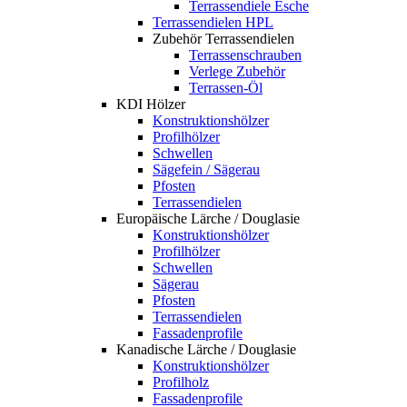
Terrassendiele Esche
Terrassendielen HPL
Zubehör Terrassendielen
Terrassenschrauben
Verlege Zubehör
Terrassen-Öl
KDI Hölzer
Konstruktionshölzer
Profilhölzer
Schwellen
Sägefein / Sägerau
Pfosten
Terrassendielen
Europäische Lärche / Douglasie
Konstruktionshölzer
Profilhölzer
Schwellen
Sägerau
Pfosten
Terrassendielen
Fassadenprofile
Kanadische Lärche / Douglasie
Konstruktionshölzer
Profilholz
Fassadenprofile