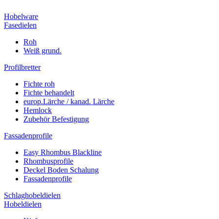
Hobelware
Fasedielen
Roh
Weiß grund.
Profilbretter
Fichte roh
Fichte behandelt
europ.Lärche / kanad. Lärche
Hemlock
Zubehör Befestigung
Fassadenprofile
Easy Rhombus Blackline
Rhombusprofile
Deckel Boden Schalung
Fassadenprofile
Schlaghobeldielen
Hobeldielen