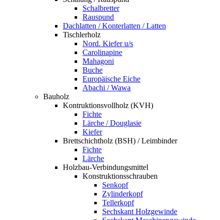
Schalbretter
Rauspund
Dachlatten / Konterlatten / Latten
Tischlerholz
Nord. Kiefer u/s
Carolinapine
Mahagoni
Buche
Europäische Eiche
Abachi / Wawa
Bauholz
Kontruktionsvollholz (KVH)
Fichte
Lärche / Douglasie
Kiefer
Brettschichtholz (BSH) / Leimbinder
Fichte
Lärche
Holzbau-Verbindungsmittel
Konstruktionsschrauben
Senkopf
Zylinderkopf
Tellerkopf
Sechskant Holzgewinde