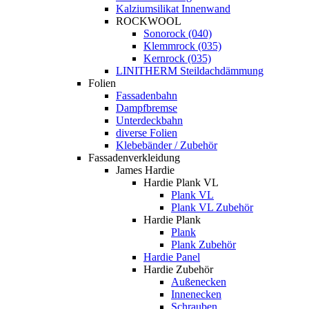
Kalziumsilikat Innenwand
ROCKWOOL
Sonorock (040)
Klemmrock (035)
Kernrock (035)
LINITHERM Steildachdämmung
Folien
Fassadenbahn
Dampfbremse
Unterdeckbahn
diverse Folien
Klebebänder / Zubehör
Fassadenverkleidung
James Hardie
Hardie Plank VL
Plank VL
Plank VL Zubehör
Hardie Plank
Plank
Plank Zubehör
Hardie Panel
Hardie Zubehör
Außenecken
Innenecken
Schrauben