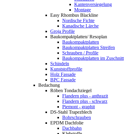
Kantenversiegelung
Montage
Easy Rhombus Blackline
Nordische Fichte
Kanadische Lärche
Groja Profile
Baukompaktplatten/ Resoplan
Baukompaktplatten
Baukompaktplatten Streifen
Schrauben / Profile
Baukompaktplatten im Zuschnitt
Schindeln
Kunststoffprofile
Holz Fassade
BPC Fassade
Bedachung
Röben Tondachziegel
Flandern plus - anthrazit
Flandern plus - schwarz
Piemont - graphit
DS-Stahl Trapezblech
Bohrschrauben
EPDM Dachfolie
Dachbahn
Klebstoffe