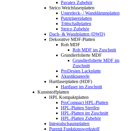
Pavatex Zubehör
Steico Weichfaserplatten
Unterdeck- / Wanddämmplatten
Putzträgerplatten
Trittschallplatten
Steico Zubehör
Dach- & Wandplatten (DWD)
Dekorative MDF-Platten
Roh MDF
Roh MDF im Zuschnitt
Grundierfolierte MDF
Grundierfolierte MDF im
Zuschnitt
ProDesign Lackplatte
Akustikpaneele
Hartfaserplatten (HDF)
Hartfaser im Zuschnitt
Kunststoffplatten
HPL Kompaktplatten
ProCompact HPL-Platten
HPL-Platten Streifen
HPL-Platten im Zuschnitt
HPL-Platten Zubehör
Integralschaumplatten
Purenit Funktionswerkstoff