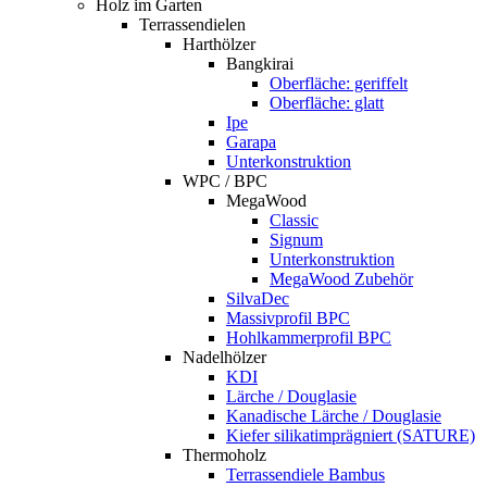
Holz im Garten
Terrassendielen
Harthölzer
Bangkirai
Oberfläche: geriffelt
Oberfläche: glatt
Ipe
Garapa
Unterkonstruktion
WPC / BPC
MegaWood
Classic
Signum
Unterkonstruktion
MegaWood Zubehör
SilvaDec
Massivprofil BPC
Hohlkammerprofil BPC
Nadelhölzer
KDI
Lärche / Douglasie
Kanadische Lärche / Douglasie
Kiefer silikatimprägniert (SATURE)
Thermoholz
Terrassendiele Bambus