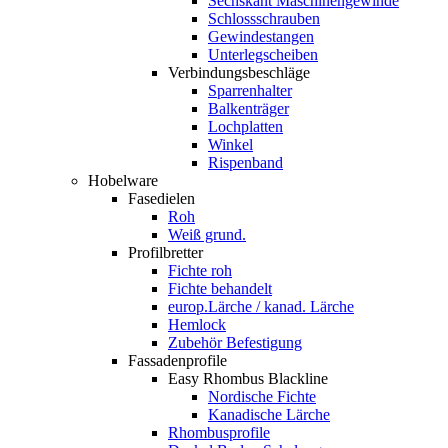
Sechskant Maschinengewinde
Schlossschrauben
Gewindestangen
Unterlegscheiben
Verbindungsbeschläge
Sparrenhalter
Balkenträger
Lochplatten
Winkel
Rispenband
Hobelware
Fasedielen
Roh
Weiß grund.
Profilbretter
Fichte roh
Fichte behandelt
europ.Lärche / kanad. Lärche
Hemlock
Zubehör Befestigung
Fassadenprofile
Easy Rhombus Blackline
Nordische Fichte
Kanadische Lärche
Rhombusprofile