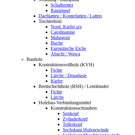
Schalbretter
Rauspund
Dachlatten / Konterlatten / Latten
Tischlerholz
Nord. Kiefer u/s
Carolinapine
Mahagoni
Buche
Europäische Eiche
Abachi / Wawa
Bauholz
Kontruktionsvollholz (KVH)
Fichte
Lärche / Douglasie
Kiefer
Brettschichtholz (BSH) / Leimbinder
Fichte
Lärche
Holzbau-Verbindungsmittel
Konstruktionsschrauben
Senkopf
Zylinderkopf
Tellerkopf
Sechskant Holzgewinde