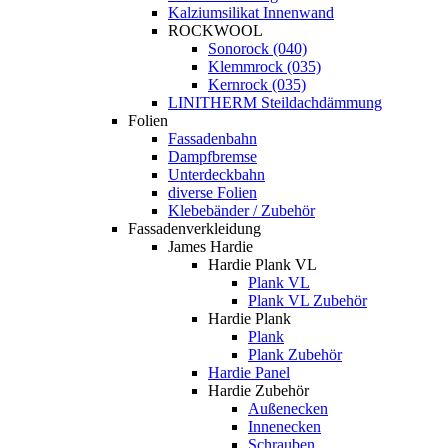
Kalziumsilikat Innenwand
ROCKWOOL
Sonorock (040)
Klemmrock (035)
Kernrock (035)
LINITHERM Steildachdämmung
Folien
Fassadenbahn
Dampfbremse
Unterdeckbahn
diverse Folien
Klebebänder / Zubehör
Fassadenverkleidung
James Hardie
Hardie Plank VL
Plank VL
Plank VL Zubehör
Hardie Plank
Plank
Plank Zubehör
Hardie Panel
Hardie Zubehör
Außenecken
Innenecken
Schrauben