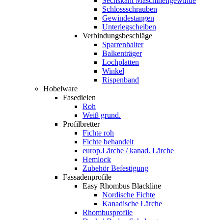
Sechskant Maschinengewinde
Schlossschrauben
Gewindestangen
Unterlegscheiben
Verbindungsbeschläge
Sparrenhalter
Balkenträger
Lochplatten
Winkel
Rispenband
Hobelware
Fasedielen
Roh
Weiß grund.
Profilbretter
Fichte roh
Fichte behandelt
europ.Lärche / kanad. Lärche
Hemlock
Zubehör Befestigung
Fassadenprofile
Easy Rhombus Blackline
Nordische Fichte
Kanadische Lärche
Rhombusprofile