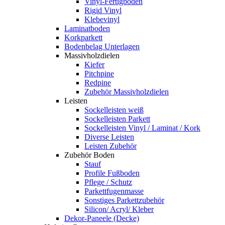
Vinyl-Fertigboden
Rigid Vinyl
Klebevinyl
Laminatboden
Korkparkett
Bodenbelag Unterlagen
Massivholzdielen
Kiefer
Pitchpine
Redpine
Zubehör Massivholzdielen
Leisten
Sockelleisten weiß
Sockelleisten Parkett
Sockelleisten Vinyl / Laminat / Kork
Diverse Leisten
Leisten Zubehör
Zubehör Boden
Stauf
Profile Fußboden
Pflege / Schutz
Parkettfugenmasse
Sonstiges Parkettzubehör
Silicon/ Acryl/ Kleber
Dekor-Paneele (Decke)