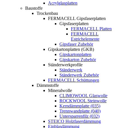
Acrylglasplatten
Baustoffe
Trockenbau
FERMACELL Gipsfaserplatten
Gipsfaserplatten
FERMACELL Platten
FERMACELL
Estrichelemente
Gipsfaser Zubehör
Gipskartonplatten (GKB)
Gipskartonplatten
Gipskarton Zubehör
Ständerwerkprofile
Ständerwerk
Ständerwerk Zubehör
FERMACELL Schüttungen
Dämmstoffe
Mineralwolle
CLIMOWOOL Glaswolle
ROCKWOOL Steinwolle
Kerndämmplatte (035)
Trennwandplatte (040)
Untersparrenfilz (032)
STEICO Holzfaserdämmung
Einblasdämmung