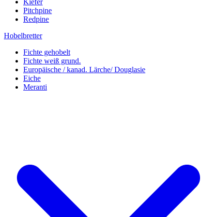
Kiefer
Pitchpine
Redpine
Hobelbretter
Fichte gehobelt
Fichte weiß grund.
Europäische / kanad. Lärche/ Douglasie
Eiche
Meranti