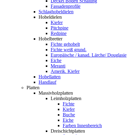
Deckel Boden Schalung
Fassadenprofile
Schlaghobeldielen
Hobeldielen
Kiefer
Pitchpine
Redpine
Hobelbretter
Fichte gehobelt
Fichte weiß grund.
Europäische / kanad. Lärche/ Douglasie
Eiche
Meranti
Amerik. Kiefer
Hobellatten
Handlauf
Platten
Massivholzplatten
Leimholzplatten
Fichte
Kiefer
Buche
Eiche
Farben Innenbereich
Dreischichtplatten