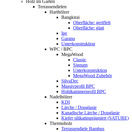
Holz im Garten
Terrassendielen
Harthölzer
Bangkirai
Oberfläche: geriffelt
Oberfläche: glatt
Ipe
Garapa
Unterkonstruktion
WPC / BPC
MegaWood
Classic
Signum
Unterkonstruktion
MegaWood Zubehör
SilvaDec
Massivprofil BPC
Hohlkammerprofil BPC
Nadelhölzer
KDI
Lärche / Douglasie
Kanadische Lärche / Douglasie
Kiefer silikatimprägniert (SATURE)
Thermoholz
Terrassendiele Bambus