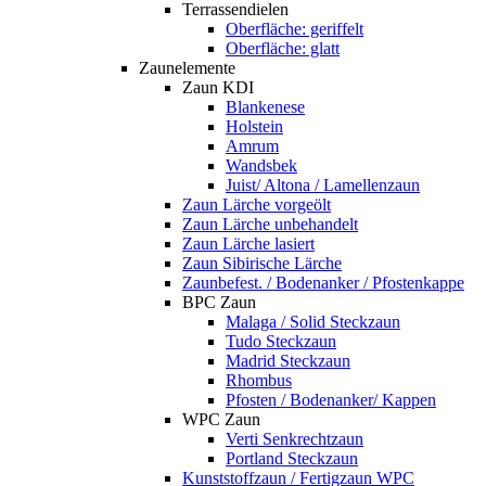
Terrassendielen
Oberfläche: geriffelt
Oberfläche: glatt
Zaunelemente
Zaun KDI
Blankenese
Holstein
Amrum
Wandsbek
Juist/ Altona / Lamellenzaun
Zaun Lärche vorgeölt
Zaun Lärche unbehandelt
Zaun Lärche lasiert
Zaun Sibirische Lärche
Zaunbefest. / Bodenanker / Pfostenkappe
BPC Zaun
Malaga / Solid Steckzaun
Tudo Steckzaun
Madrid Steckzaun
Rhombus
Pfosten / Bodenanker/ Kappen
WPC Zaun
Verti Senkrechtzaun
Portland Steckzaun
Kunststoffzaun / Fertigzaun WPC