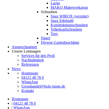
Lacke
MAKO Malerwerkzeug
Schrauben
Spax WIROX (verzinkt)
Spax Edelstahl
Konstruktionsschrauben
Tellerkopfschrauben
Torx
Nägel
Diverse Gartenbeschläge
Ansprechpartner
Unsere Leistungen
Services für den Profi
Nachhaltigkeit
Referenzen
News
Homepage
04121 48 78 0
WhatsApp
Grosshandel@holz-junge.de
Kontakt
Homepage
|
04121 48 78 0
|
WhatsApp