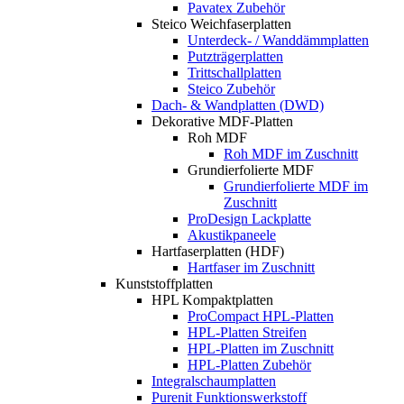
Pavatex Zubehör
Steico Weichfaserplatten
Unterdeck- / Wanddämmplatten
Putzträgerplatten
Trittschallplatten
Steico Zubehör
Dach- & Wandplatten (DWD)
Dekorative MDF-Platten
Roh MDF
Roh MDF im Zuschnitt
Grundierfolierte MDF
Grundierfolierte MDF im
Zuschnitt
ProDesign Lackplatte
Akustikpaneele
Hartfaserplatten (HDF)
Hartfaser im Zuschnitt
Kunststoffplatten
HPL Kompaktplatten
ProCompact HPL-Platten
HPL-Platten Streifen
HPL-Platten im Zuschnitt
HPL-Platten Zubehör
Integralschaumplatten
Purenit Funktionswerkstoff