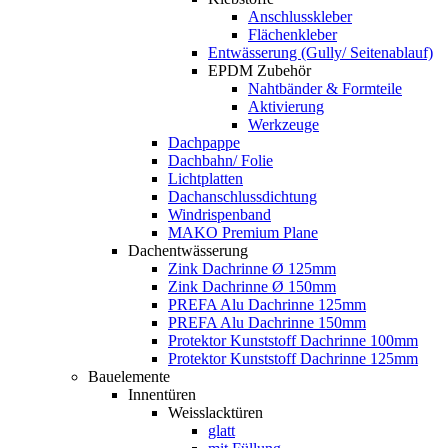
Anschlusskleber
Flächenkleber
Entwässerung (Gully/ Seitenablauf)
EPDM Zubehör
Nahtbänder & Formteile
Aktivierung
Werkzeuge
Dachpappe
Dachbahn/ Folie
Lichtplatten
Dachanschlussdichtung
Windrispenband
MAKO Premium Plane
Dachentwässerung
Zink Dachrinne Ø 125mm
Zink Dachrinne Ø 150mm
PREFA Alu Dachrinne 125mm
PREFA Alu Dachrinne 150mm
Protektor Kunststoff Dachrinne 100mm
Protektor Kunststoff Dachrinne 125mm
Bauelemente
Innentüren
Weisslacktüren
glatt