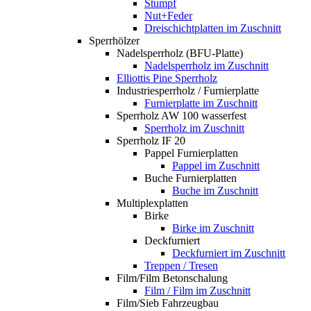
Stumpf
Nut+Feder
Dreischichtplatten im Zuschnitt
Sperrhölzer
Nadelsperrholz (BFU-Platte)
Nadelsperrholz im Zuschnitt
Elliottis Pine Sperrholz
Industriesperrholz / Furnierplatte
Furnierplatte im Zuschnitt
Sperrholz AW 100 wasserfest
Sperrholz im Zuschnitt
Sperrholz IF 20
Pappel Furnierplatten
Pappel im Zuschnitt
Buche Furnierplatten
Buche im Zuschnitt
Multiplexplatten
Birke
Birke im Zuschnitt
Deckfurniert
Deckfurniert im Zuschnitt
Treppen / Tresen
Film/Film Betonschalung
Film / Film im Zuschnitt
Film/Sieb Fahrzeugbau