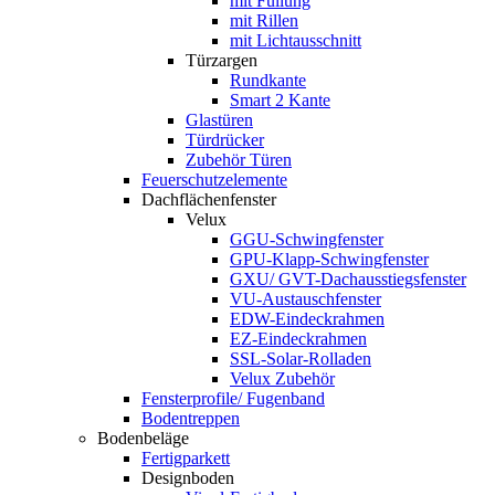
mit Füllung
mit Rillen
mit Lichtausschnitt
Türzargen
Rundkante
Smart 2 Kante
Glastüren
Türdrücker
Zubehör Türen
Feuerschutzelemente
Dachflächenfenster
Velux
GGU-Schwingfenster
GPU-Klapp-Schwingfenster
GXU/ GVT-Dachausstiegsfenster
VU-Austauschfenster
EDW-Eindeckrahmen
EZ-Eindeckrahmen
SSL-Solar-Rolladen
Velux Zubehör
Fensterprofile/ Fugenband
Bodentreppen
Bodenbeläge
Fertigparkett
Designboden