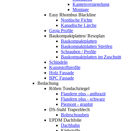
Kantenversiegelung
Montage
Easy Rhombus Blackline
Nordische Fichte
Kanadische Lärche
Groja Profile
Baukompaktplatten/ Resoplan
Baukompaktplatten
Baukompaktplatten Streifen
Schrauben / Profile
Baukompaktplatten im Zuschnitt
Schindeln
Kunststoffprofile
Holz Fassade
BPC Fassade
Bedachung
Röben Tondachziegel
Flandern plus - anthrazit
Flandern plus - schwarz
Piemont - graphit
DS-Stahl Trapezblech
Bohrschrauben
EPDM Dachfolie
Dachbahn
Klebstoffe