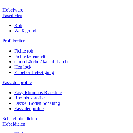
Hobelware
Fasedielen
Roh
Weiß grund.
Profilbretter
Fichte roh
Fichte behandelt
europ.Lärche / kanad. Lärche
Hemlock
Zubehör Befestigung
Fassadenprofile
Easy Rhombus Blackline
Rhombusprofile
Deckel Boden Schalung
Fassadenprofile
Schlaghobeldielen
Hobeldielen