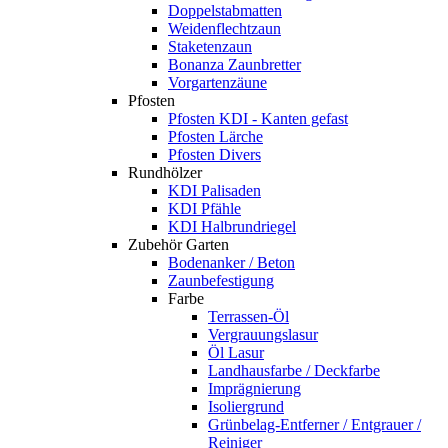
Doppelstabmatten
Weidenflechtzaun
Staketenzaun
Bonanza Zaunbretter
Vorgartenzäune
Pfosten
Pfosten KDI - Kanten gefast
Pfosten Lärche
Pfosten Divers
Rundhölzer
KDI Palisaden
KDI Pfähle
KDI Halbrundriegel
Zubehör Garten
Bodenanker / Beton
Zaunbefestigung
Farbe
Terrassen-Öl
Vergrauungslasur
Öl Lasur
Landhausfarbe / Deckfarbe
Imprägnierung
Isoliergrund
Grünbelag-Entferner / Entgrauer /
Reiniger