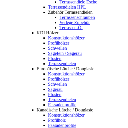
Terrassendiele Esche
Terrassendielen HPL
Zubehör Terrassendielen
Terrassenschrauben
Verlege Zubehör
Terrassen-Öl
KDI Hölzer
Konstruktionshölzer
Profilhölzer
Schwellen
Sägefein / Sägerau
Pfosten
Terrassendielen
Europäische Lärche / Douglasie
Konstruktionshölzer
Profilhölzer
Schwellen
Sägerau
Pfosten
Terrassendielen
Fassadenprofile
Kanadische Lärche / Douglasie
Konstruktionshölzer
Profilholz
Fassadenprofile