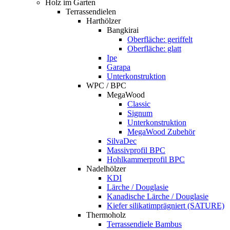
Holz im Garten
Terrassendielen
Harthölzer
Bangkirai
Oberfläche: geriffelt
Oberfläche: glatt
Ipe
Garapa
Unterkonstruktion
WPC / BPC
MegaWood
Classic
Signum
Unterkonstruktion
MegaWood Zubehör
SilvaDec
Massivprofil BPC
Hohlkammerprofil BPC
Nadelhölzer
KDI
Lärche / Douglasie
Kanadische Lärche / Douglasie
Kiefer silikatimprägniert (SATURE)
Thermoholz
Terrassendiele Bambus