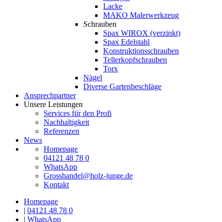
Lacke
MAKO Malerwerkzeug
Schrauben
Spax WIROX (verzinkt)
Spax Edelstahl
Konstruktionsschrauben
Tellerkopfschrauben
Torx
Nägel
Diverse Gartenbeschläge
Ansprechpartner
Unsere Leistungen
Services für den Profi
Nachhaltigkeit
Referenzen
News
Homepage
04121 48 78 0
WhatsApp
Grosshandel@holz-junge.de
Kontakt
Homepage
|
04121 48 78 0
|
WhatsApp