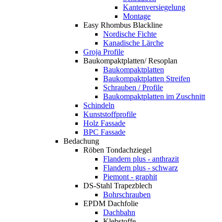
Kantenversiegelung
Montage
Easy Rhombus Blackline
Nordische Fichte
Kanadische Lärche
Groja Profile
Baukompaktplatten/ Resoplan
Baukompaktplatten
Baukompaktplatten Streifen
Schrauben / Profile
Baukompaktplatten im Zuschnitt
Schindeln
Kunststoffprofile
Holz Fassade
BPC Fassade
Bedachung
Röben Tondachziegel
Flandern plus - anthrazit
Flandern plus - schwarz
Piemont - graphit
DS-Stahl Trapezblech
Bohrschrauben
EPDM Dachfolie
Dachbahn
Klebstoffe