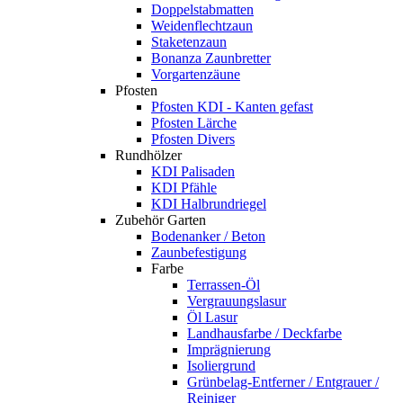
Doppelstabmatten
Weidenflechtzaun
Staketenzaun
Bonanza Zaunbretter
Vorgartenzäune
Pfosten
Pfosten KDI - Kanten gefast
Pfosten Lärche
Pfosten Divers
Rundhölzer
KDI Palisaden
KDI Pfähle
KDI Halbrundriegel
Zubehör Garten
Bodenanker / Beton
Zaunbefestigung
Farbe
Terrassen-Öl
Vergrauungslasur
Öl Lasur
Landhausfarbe / Deckfarbe
Imprägnierung
Isoliergrund
Grünbelag-Entferner / Entgrauer /
Reiniger