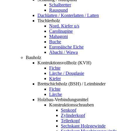
Schalbretter
Rauspund
Dachlatten / Konterlatten / Latten
Tischlerholz
Nord. Kiefer u/s
Carolinapine
Mahagoni
Buche
Europäische Eiche
Abachi / Wawa
Bauholz
Kontruktionsvollholz (KVH)
Fichte
Lärche / Douglasie
Kiefer
Brettschichtholz (BSH) / Leimbinder
Fichte
Lärche
Holzbau-Verbindungsmittel
Konstruktionsschrauben
Senkopf
Zylinderkopf
Tellerkopf
Sechskant Holzgewinde