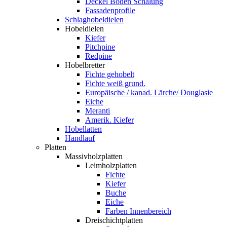
Deckel Boden Schalung
Fassadenprofile
Schlaghobeldielen
Hobeldielen
Kiefer
Pitchpine
Redpine
Hobelbretter
Fichte gehobelt
Fichte weiß grund.
Europäische / kanad. Lärche/ Douglasie
Eiche
Meranti
Amerik. Kiefer
Hobellatten
Handlauf
Platten
Massivholzplatten
Leimholzplatten
Fichte
Kiefer
Buche
Eiche
Farben Innenbereich
Dreischichtplatten