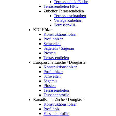
Terrassendiele Esche
Terrassendielen HPL
Zubehör Terrassendielen
Terrassenschrauben
Verlege Zubehör
Terrassen-Öl
KDI Hölzer
Konstruktionshölzer
Profilhölzer
Schwellen
Sägefein / Sägerau
Pfosten
Terrassendielen
Europäische Lärche / Douglasie
Konstruktionshölzer
Profilhölzer
Schwellen
Sägerau
Pfosten
Terrassendielen
Fassadenprofile
Kanadische Lärche / Douglasie
Konstruktionshölzer
Profilholz
Fassadenprofile