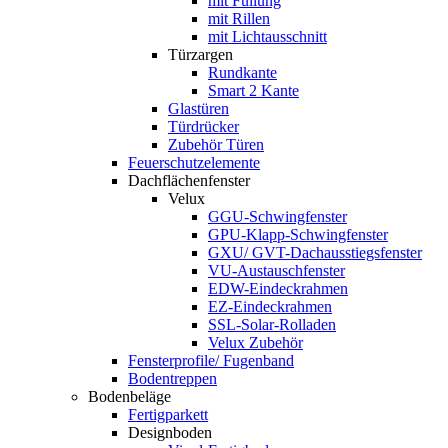
mit Füllung
mit Rillen
mit Lichtausschnitt
Türzargen
Rundkante
Smart 2 Kante
Glastüren
Türdrücker
Zubehör Türen
Feuerschutzelemente
Dachflächenfenster
Velux
GGU-Schwingfenster
GPU-Klapp-Schwingfenster
GXU/ GVT-Dachausstiegsfenster
VU-Austauschfenster
EDW-Eindeckrahmen
EZ-Eindeckrahmen
SSL-Solar-Rolladen
Velux Zubehör
Fensterprofile/ Fugenband
Bodentreppen
Bodenbeläge
Fertigparkett
Designboden