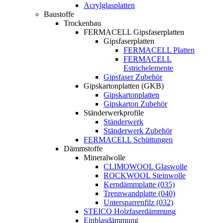
Acrylglasplatten
Baustoffe
Trockenbau
FERMACELL Gipsfaserplatten
Gipsfaserplatten
FERMACELL Platten
FERMACELL
Estrichelemente
Gipsfaser Zubehör
Gipskartonplatten (GKB)
Gipskartonplatten
Gipskarton Zubehör
Ständerwerkprofile
Ständerwerk
Ständerwerk Zubehör
FERMACELL Schüttungen
Dämmstoffe
Mineralwolle
CLIMOWOOL Glaswolle
ROCKWOOL Steinwolle
Kerndämmplatte (035)
Trennwandplatte (040)
Untersparrenfilz (032)
STEICO Holzfaserdämmung
Einblasdämmung