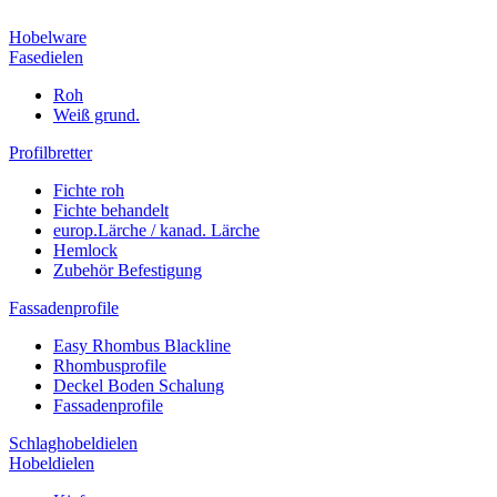
Hobelware
Fasedielen
Roh
Weiß grund.
Profilbretter
Fichte roh
Fichte behandelt
europ.Lärche / kanad. Lärche
Hemlock
Zubehör Befestigung
Fassadenprofile
Easy Rhombus Blackline
Rhombusprofile
Deckel Boden Schalung
Fassadenprofile
Schlaghobeldielen
Hobeldielen