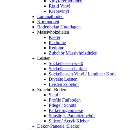
Vinyl-Fertigboden
Rigid Vinyl
Klebevinyl
Laminatboden
Korkparkett
Bodenbelag Unterlagen
Massivholzdielen
Kiefer
Pitchpine
Redpine
Zubehör Massivholzdielen
Leisten
Sockelleisten weiß
Sockelleisten Parkett
Sockelleisten Vinyl / Laminat / Kork
Diverse Leisten
Leisten Zubehör
Zubehör Boden
Stauf
Profile Fußboden
Pflege / Schutz
Parkettfugenmasse
Sonstiges Parkettzubehör
Silicon/ Acryl/ Kleber
Dekor-Paneele (Decke)