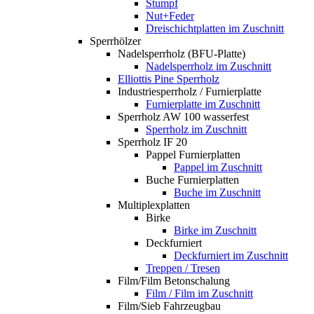
Stumpf
Nut+Feder
Dreischichtplatten im Zuschnitt
Sperrhölzer
Nadelsperrholz (BFU-Platte)
Nadelsperrholz im Zuschnitt
Elliottis Pine Sperrholz
Industriesperrholz / Furnierplatte
Furnierplatte im Zuschnitt
Sperrholz AW 100 wasserfest
Sperrholz im Zuschnitt
Sperrholz IF 20
Pappel Furnierplatten
Pappel im Zuschnitt
Buche Furnierplatten
Buche im Zuschnitt
Multiplexplatten
Birke
Birke im Zuschnitt
Deckfurniert
Deckfurniert im Zuschnitt
Treppen / Tresen
Film/Film Betonschalung
Film / Film im Zuschnitt
Film/Sieb Fahrzeugbau