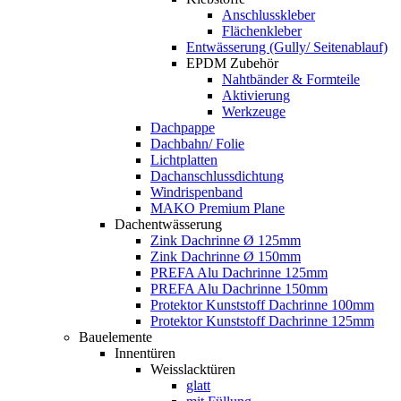
Anschlusskleber
Flächenkleber
Entwässerung (Gully/ Seitenablauf)
EPDM Zubehör
Nahtbänder & Formteile
Aktivierung
Werkzeuge
Dachpappe
Dachbahn/ Folie
Lichtplatten
Dachanschlussdichtung
Windrispenband
MAKO Premium Plane
Dachentwässerung
Zink Dachrinne Ø 125mm
Zink Dachrinne Ø 150mm
PREFA Alu Dachrinne 125mm
PREFA Alu Dachrinne 150mm
Protektor Kunststoff Dachrinne 100mm
Protektor Kunststoff Dachrinne 125mm
Bauelemente
Innentüren
Weisslacktüren
glatt