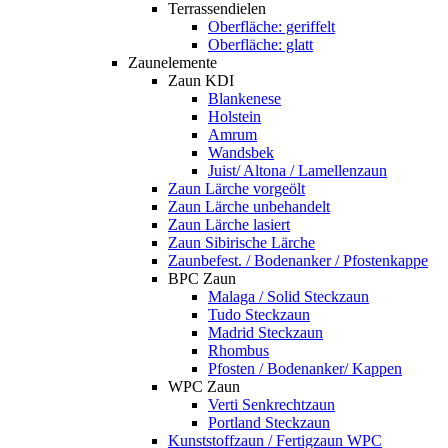
Terrassendielen
Oberfläche: geriffelt
Oberfläche: glatt
Zaunelemente
Zaun KDI
Blankenese
Holstein
Amrum
Wandsbek
Juist/ Altona / Lamellenzaun
Zaun Lärche vorgeölt
Zaun Lärche unbehandelt
Zaun Lärche lasiert
Zaun Sibirische Lärche
Zaunbefest. / Bodenanker / Pfostenkappe
BPC Zaun
Malaga / Solid Steckzaun
Tudo Steckzaun
Madrid Steckzaun
Rhombus
Pfosten / Bodenanker/ Kappen
WPC Zaun
Verti Senkrechtzaun
Portland Steckzaun
Kunststoffzaun / Fertigzaun WPC