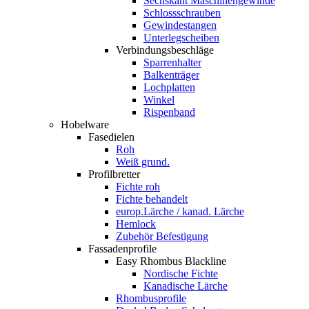
Sechskant Maschinengewinde
Schlossschrauben
Gewindestangen
Unterlegscheiben
Verbindungsbeschläge
Sparrenhalter
Balkenträger
Lochplatten
Winkel
Rispenband
Hobelware
Fasedielen
Roh
Weiß grund.
Profilbretter
Fichte roh
Fichte behandelt
europ.Lärche / kanad. Lärche
Hemlock
Zubehör Befestigung
Fassadenprofile
Easy Rhombus Blackline
Nordische Fichte
Kanadische Lärche
Rhombusprofile