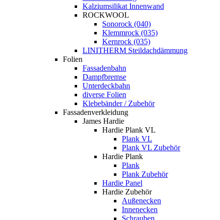
Kalziumsilikat Innenwand
ROCKWOOL
Sonorock (040)
Klemmrock (035)
Kernrock (035)
LINITHERM Steildachdämmung
Folien
Fassadenbahn
Dampfbremse
Unterdeckbahn
diverse Folien
Klebebänder / Zubehör
Fassadenverkleidung
James Hardie
Hardie Plank VL
Plank VL
Plank VL Zubehör
Hardie Plank
Plank
Plank Zubehör
Hardie Panel
Hardie Zubehör
Außenecken
Innenecken
Schrauben