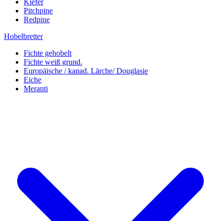
Kiefer
Pitchpine
Redpine
Hobelbretter
Fichte gehobelt
Fichte weiß grund.
Europäische / kanad. Lärche/ Douglasie
Eiche
Meranti