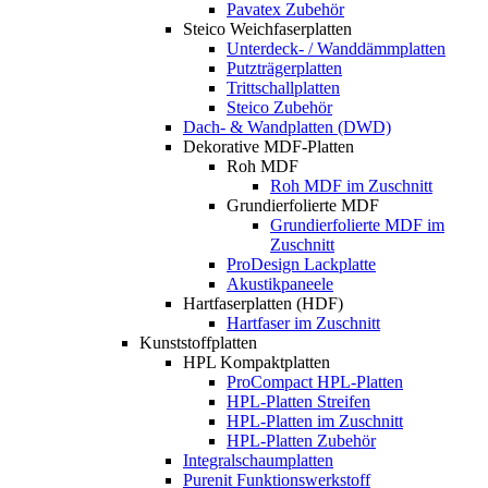
Pavatex Zubehör
Steico Weichfaserplatten
Unterdeck- / Wanddämmplatten
Putzträgerplatten
Trittschallplatten
Steico Zubehör
Dach- & Wandplatten (DWD)
Dekorative MDF-Platten
Roh MDF
Roh MDF im Zuschnitt
Grundierfolierte MDF
Grundierfolierte MDF im
Zuschnitt
ProDesign Lackplatte
Akustikpaneele
Hartfaserplatten (HDF)
Hartfaser im Zuschnitt
Kunststoffplatten
HPL Kompaktplatten
ProCompact HPL-Platten
HPL-Platten Streifen
HPL-Platten im Zuschnitt
HPL-Platten Zubehör
Integralschaumplatten
Purenit Funktionswerkstoff