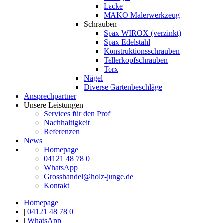
Lacke
MAKO Malerwerkzeug
Schrauben
Spax WIROX (verzinkt)
Spax Edelstahl
Konstruktionsschrauben
Tellerkopfschrauben
Torx
Nägel
Diverse Gartenbeschläge
Ansprechpartner
Unsere Leistungen
Services für den Profi
Nachhaltigkeit
Referenzen
News
Homepage
04121 48 78 0
WhatsApp
Grosshandel@holz-junge.de
Kontakt
Homepage
|
04121 48 78 0
|
WhatsApp