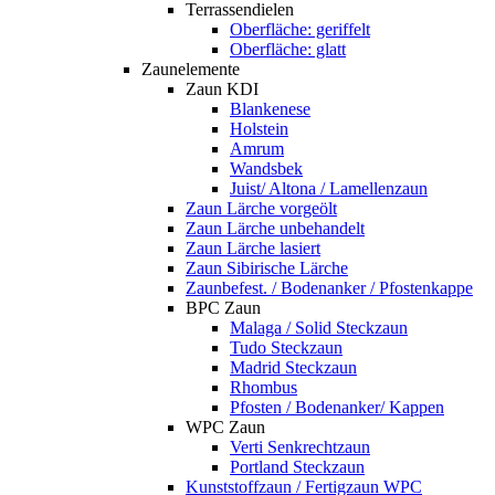
Terrassendielen
Oberfläche: geriffelt
Oberfläche: glatt
Zaunelemente
Zaun KDI
Blankenese
Holstein
Amrum
Wandsbek
Juist/ Altona / Lamellenzaun
Zaun Lärche vorgeölt
Zaun Lärche unbehandelt
Zaun Lärche lasiert
Zaun Sibirische Lärche
Zaunbefest. / Bodenanker / Pfostenkappe
BPC Zaun
Malaga / Solid Steckzaun
Tudo Steckzaun
Madrid Steckzaun
Rhombus
Pfosten / Bodenanker/ Kappen
WPC Zaun
Verti Senkrechtzaun
Portland Steckzaun
Kunststoffzaun / Fertigzaun WPC