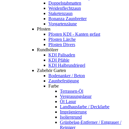
Doppelstabmatten
Weidenflechtzaun
Staketenzaun
Bonanza Zaunbretter
Vorgartenzäune
Pfosten
Pfosten KDI - Kanten gefast
Pfosten Lärche
Pfosten Divers
Rundhölzer
KDI Palisaden
KDI Pfähle
KDI Halbrundriegel
Zubehör Garten
Bodenanker / Beton
Zaunbefestigung
Farbe
Terrassen-Öl
Vergrauungslasur
Öl Lasur
Landhausfarbe / Deckfarbe
Imprägnierung
Isoliergrund
Grünbelag-Entferner / Entgrauer /
Reiniger