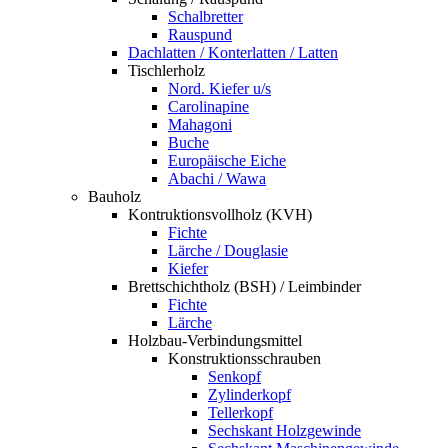
Schalbretter
Rauspund
Dachlatten / Konterlatten / Latten
Tischlerholz
Nord. Kiefer u/s
Carolinapine
Mahagoni
Buche
Europäische Eiche
Abachi / Wawa
Bauholz
Kontruktionsvollholz (KVH)
Fichte
Lärche / Douglasie
Kiefer
Brettschichtholz (BSH) / Leimbinder
Fichte
Lärche
Holzbau-Verbindungsmittel
Konstruktionsschrauben
Senkopf
Zylinderkopf
Tellerkopf
Sechskant Holzgewinde