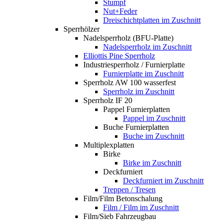
Stumpf
Nut+Feder
Dreischichtplatten im Zuschnitt
Sperrhölzer
Nadelsperrholz (BFU-Platte)
Nadelsperrholz im Zuschnitt
Elliottis Pine Sperrholz
Industriesperrholz / Furnierplatte
Furnierplatte im Zuschnitt
Sperrholz AW 100 wasserfest
Sperrholz im Zuschnitt
Sperrholz IF 20
Pappel Furnierplatten
Pappel im Zuschnitt
Buche Furnierplatten
Buche im Zuschnitt
Multiplexplatten
Birke
Birke im Zuschnitt
Deckfurniert
Deckfurniert im Zuschnitt
Treppen / Tresen
Film/Film Betonschalung
Film / Film im Zuschnitt
Film/Sieb Fahrzeugbau