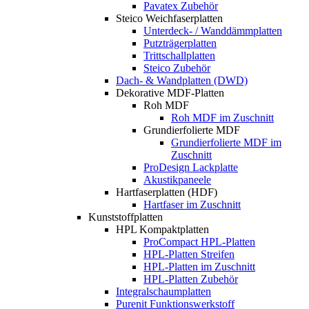
Pavatex Zubehör
Steico Weichfaserplatten
Unterdeck- / Wanddämmplatten
Putzträgerplatten
Trittschallplatten
Steico Zubehör
Dach- & Wandplatten (DWD)
Dekorative MDF-Platten
Roh MDF
Roh MDF im Zuschnitt
Grundierfolierte MDF
Grundierfolierte MDF im
Zuschnitt
ProDesign Lackplatte
Akustikpaneele
Hartfaserplatten (HDF)
Hartfaser im Zuschnitt
Kunststoffplatten
HPL Kompaktplatten
ProCompact HPL-Platten
HPL-Platten Streifen
HPL-Platten im Zuschnitt
HPL-Platten Zubehör
Integralschaumplatten
Purenit Funktionswerkstoff