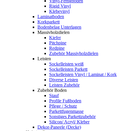
Vinyl-Fertigboden
Rigid Vinyl
Klebevinyl
Laminatboden
Korkparkett
Bodenbelag Unterlagen
Massivholzdielen
Kiefer
Pitchpine
Redpine
Zubehör Massivholzdielen
Leisten
Sockelleisten weiß
Sockelleisten Parkett
Sockelleisten Vinyl / Laminat / Kork
Diverse Leisten
Leisten Zubehör
Zubehör Boden
Stauf
Profile Fußboden
Pflege / Schutz
Parkettfugenmasse
Sonstiges Parkettzubehör
Silicon/ Acryl/ Kleber
Dekor-Paneele (Decke)