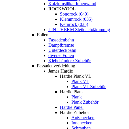
Kalziumsilikat Innenwand
ROCKWOOL
Sonorock (040)
Klemmrock (035)
Kernrock (035)
LINITHERM Steildachdämmung
Folien
Fassadenbahn
Dampfbremse
Unterdeckbahn
diverse Folien
Klebebänder / Zubehör
Fassadenverkleidung
James Hardie
Hardie Plank VL
Plank VL
Plank VL Zubehör
Hardie Plank
Plank
Plank Zubehör
Hardie Panel
Hardie Zubehör
Außenecken
Innenecken
Schrauben