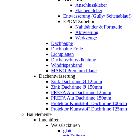
Anschlusskleber
Flächenkleber
Entwässerung (Gully/ Seitenablauf)
EPDM Zubehör
Nahtbänder & Formteile
Aktivierung
Werkzeuge
Dachpappe
Dachbahn/ Folie
Lichtplatten
Dachanschlussdichtung
Windrispenband
MAKO Premium Plane
Dachentwässerung
Zink Dachrinne Ø 125mm
Zink Dachrinne Ø 150mm
PREFA Alu Dachrinne 125mm
PREFA Alu Dachrinne 150mm
Protektor Kunststoff Dachrinne 100mm
Protektor Kunststoff Dachrinne 125mm
Bauelemente
Innentüren
Weisslacktüren
glatt