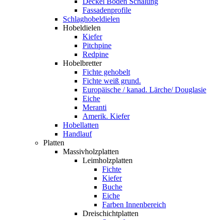
Deckel Boden Schalung
Fassadenprofile
Schlaghobeldielen
Hobeldielen
Kiefer
Pitchpine
Redpine
Hobelbretter
Fichte gehobelt
Fichte weiß grund.
Europäische / kanad. Lärche/ Douglasie
Eiche
Meranti
Amerik. Kiefer
Hobellatten
Handlauf
Platten
Massivholzplatten
Leimholzplatten
Fichte
Kiefer
Buche
Eiche
Farben Innenbereich
Dreischichtplatten