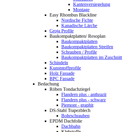
Kantenversiegelung
Montage
Easy Rhombus Blackline
Nordische Fichte
Kanadische Lärche
Groja Profile
Baukompaktplatten/ Resoplan
Baukompaktplatten
Baukompaktplatten Streifen
Schrauben / Profile
Baukompaktplatten im Zuschnitt
Schindeln
Kunststoffprofile
Holz Fassade
BPC Fassade
Bedachung
Röben Tondachziegel
Flandern plus - anthrazit
Flandern plus - schwarz
Piemont - graphit
DS-Stahl Trapezblech
Bohrschrauben
EPDM Dachfolie
Dachbahn
Klebstoffe