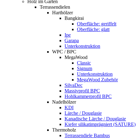
Holz im Garten
Terrassendielen
Harthölzer
Bangkirai
Oberfläche: geriffelt
Oberfläche: glatt
Ipe
Garapa
Unterkonstruktion
WPC / BPC
MegaWood
Classic
Signum
Unterkonstruktion
MegaWood Zubehör
SilvaDec
Massivprofil BPC
Hohlkammerprofil BPC
Nadelhölzer
KDI
Lärche / Douglasie
Kanadische Lärche / Douglasie
Kiefer silikatimprägniert (SATURE)
Thermoholz
Terrassendiele Bambus