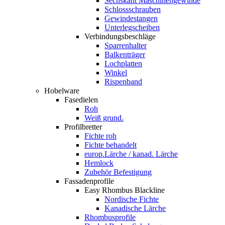
Sechskant Maschinengewinde
Schlossschrauben
Gewindestangen
Unterlegscheiben
Verbindungsbeschläge
Sparrenhalter
Balkenträger
Lochplatten
Winkel
Rispenband
Hobelware
Fasedielen
Roh
Weiß grund.
Profilbretter
Fichte roh
Fichte behandelt
europ.Lärche / kanad. Lärche
Hemlock
Zubehör Befestigung
Fassadenprofile
Easy Rhombus Blackline
Nordische Fichte
Kanadische Lärche
Rhombusprofile