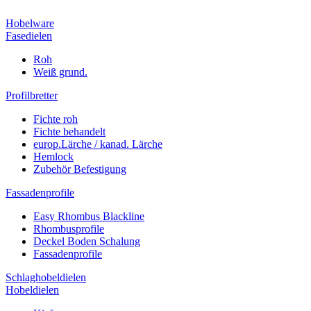
Hobelware
Fasedielen
Roh
Weiß grund.
Profilbretter
Fichte roh
Fichte behandelt
europ.Lärche / kanad. Lärche
Hemlock
Zubehör Befestigung
Fassadenprofile
Easy Rhombus Blackline
Rhombusprofile
Deckel Boden Schalung
Fassadenprofile
Schlaghobeldielen
Hobeldielen