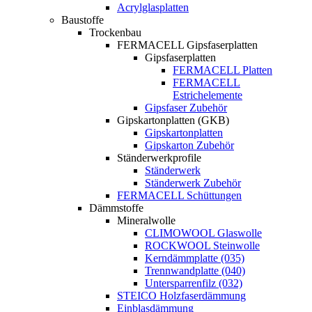
Acrylglasplatten
Baustoffe
Trockenbau
FERMACELL Gipsfaserplatten
Gipsfaserplatten
FERMACELL Platten
FERMACELL
Estrichelemente
Gipsfaser Zubehör
Gipskartonplatten (GKB)
Gipskartonplatten
Gipskarton Zubehör
Ständerwerkprofile
Ständerwerk
Ständerwerk Zubehör
FERMACELL Schüttungen
Dämmstoffe
Mineralwolle
CLIMOWOOL Glaswolle
ROCKWOOL Steinwolle
Kerndämmplatte (035)
Trennwandplatte (040)
Untersparrenfilz (032)
STEICO Holzfaserdämmung
Einblasdämmung