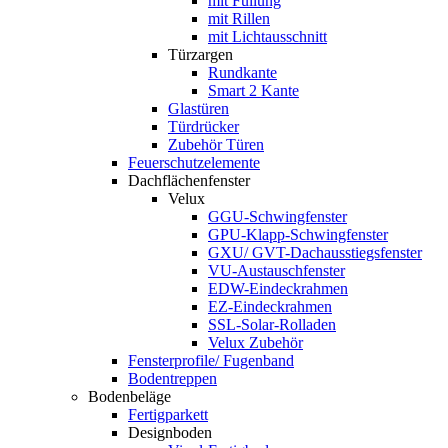
mit Füllung
mit Rillen
mit Lichtausschnitt
Türzargen
Rundkante
Smart 2 Kante
Glastüren
Türdrücker
Zubehör Türen
Feuerschutzelemente
Dachflächenfenster
Velux
GGU-Schwingfenster
GPU-Klapp-Schwingfenster
GXU/ GVT-Dachausstiegsfenster
VU-Austauschfenster
EDW-Eindeckrahmen
EZ-Eindeckrahmen
SSL-Solar-Rolladen
Velux Zubehör
Fensterprofile/ Fugenband
Bodentreppen
Bodenbeläge
Fertigparkett
Designboden