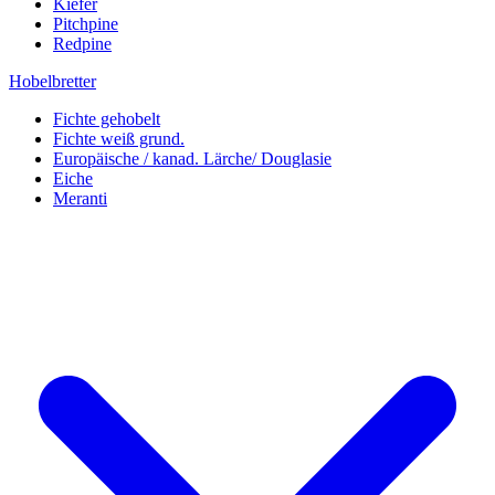
Kiefer
Pitchpine
Redpine
Hobelbretter
Fichte gehobelt
Fichte weiß grund.
Europäische / kanad. Lärche/ Douglasie
Eiche
Meranti