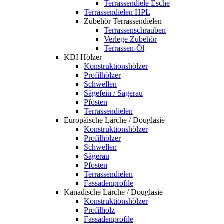
Terrassendiele Esche
Terrassendielen HPL
Zubehör Terrassendielen
Terrassenschrauben
Verlege Zubehör
Terrassen-Öl
KDI Hölzer
Konstruktionshölzer
Profilhölzer
Schwellen
Sägefein / Sägerau
Pfosten
Terrassendielen
Europäische Lärche / Douglasie
Konstruktionshölzer
Profilhölzer
Schwellen
Sägerau
Pfosten
Terrassendielen
Fassadenprofile
Kanadische Lärche / Douglasie
Konstruktionshölzer
Profilholz
Fassadenprofile