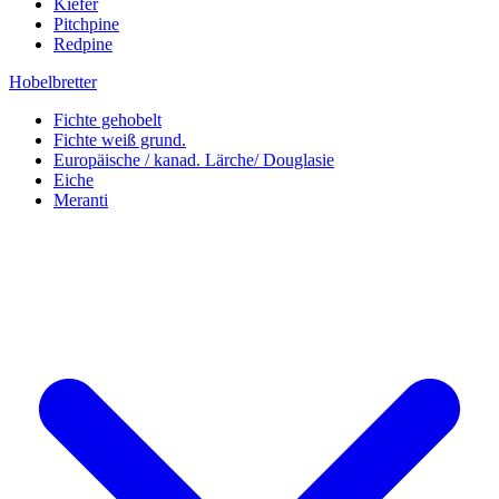
Kiefer
Pitchpine
Redpine
Hobelbretter
Fichte gehobelt
Fichte weiß grund.
Europäische / kanad. Lärche/ Douglasie
Eiche
Meranti