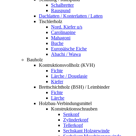
Schalbretter
Rauspund
Dachlatten / Konterlatten / Latten
Tischlerholz
Nord. Kiefer u/s
Carolinapine
Mahagoni
Buche
Europäische Eiche
Abachi / Wawa
Bauholz
Kontruktionsvollholz (KVH)
Fichte
Lärche / Douglasie
Kiefer
Brettschichtholz (BSH) / Leimbinder
Fichte
Lärche
Holzbau-Verbindungsmittel
Konstruktionsschrauben
Senkopf
Zylinderkopf
Tellerkopf
Sechskant Holzgewinde