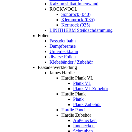
Kalziumsilikat Innenwand
ROCKWOOL
Sonorock (040)
Klemmrock (035)
Kernrock (035)
LINITHERM Steildachdämmung
Folien
Fassadenbahn
Dampfbremse
Unterdeckbahn
diverse Folien
Klebebänder / Zubehör
Fassadenverkleidung
James Hardie
Hardie Plank VL
Plank VL
Plank VL Zubehör
Hardie Plank
Plank
Plank Zubehör
Hardie Panel
Hardie Zubehör
Außenecken
Innenecken
Schrauben