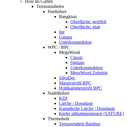
Holz im Garten
Terrassendielen
Harthölzer
Bangkirai
Oberfläche: geriffelt
Oberfläche: glatt
Ipe
Garapa
Unterkonstruktion
WPC / BPC
MegaWood
Classic
Signum
Unterkonstruktion
MegaWood Zubehör
SilvaDec
Massivprofil BPC
Hohlkammerprofil BPC
Nadelhölzer
KDI
Lärche / Douglasie
Kanadische Lärche / Douglasie
Kiefer silikatimprägniert (SATURE)
Thermoholz
Terrassendiele Bambus