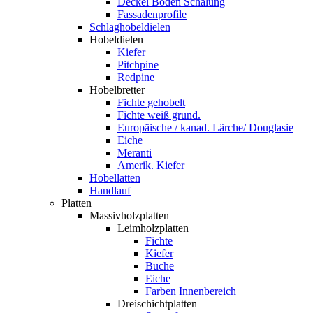
Deckel Boden Schalung
Fassadenprofile
Schlaghobeldielen
Hobeldielen
Kiefer
Pitchpine
Redpine
Hobelbretter
Fichte gehobelt
Fichte weiß grund.
Europäische / kanad. Lärche/ Douglasie
Eiche
Meranti
Amerik. Kiefer
Hobellatten
Handlauf
Platten
Massivholzplatten
Leimholzplatten
Fichte
Kiefer
Buche
Eiche
Farben Innenbereich
Dreischichtplatten