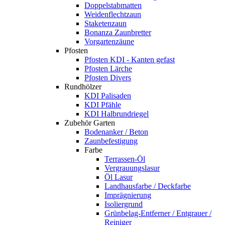
Doppelstabmatten
Weidenflechtzaun
Staketenzaun
Bonanza Zaunbretter
Vorgartenzäune
Pfosten
Pfosten KDI - Kanten gefast
Pfosten Lärche
Pfosten Divers
Rundhölzer
KDI Palisaden
KDI Pfähle
KDI Halbrundriegel
Zubehör Garten
Bodenanker / Beton
Zaunbefestigung
Farbe
Terrassen-Öl
Vergrauungslasur
Öl Lasur
Landhausfarbe / Deckfarbe
Imprägnierung
Isoliergrund
Grünbelag-Entferner / Entgrauer /
Reiniger