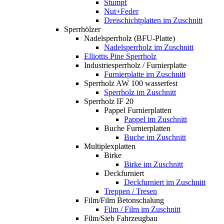
Stumpf
Nut+Feder
Dreischichtplatten im Zuschnitt
Sperrhölzer
Nadelsperrholz (BFU-Platte)
Nadelsperrholz im Zuschnitt
Elliottis Pine Sperrholz
Industriesperrholz / Furnierplatte
Furnierplatte im Zuschnitt
Sperrholz AW 100 wasserfest
Sperrholz im Zuschnitt
Sperrholz IF 20
Pappel Furnierplatten
Pappel im Zuschnitt
Buche Furnierplatten
Buche im Zuschnitt
Multiplexplatten
Birke
Birke im Zuschnitt
Deckfurniert
Deckfurniert im Zuschnitt
Treppen / Tresen
Film/Film Betonschalung
Film / Film im Zuschnitt
Film/Sieb Fahrzeugbau