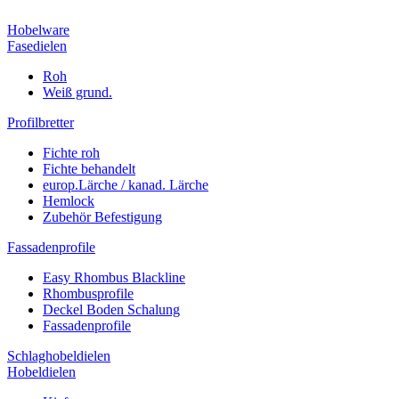
Hobelware
Fasedielen
Roh
Weiß grund.
Profilbretter
Fichte roh
Fichte behandelt
europ.Lärche / kanad. Lärche
Hemlock
Zubehör Befestigung
Fassadenprofile
Easy Rhombus Blackline
Rhombusprofile
Deckel Boden Schalung
Fassadenprofile
Schlaghobeldielen
Hobeldielen