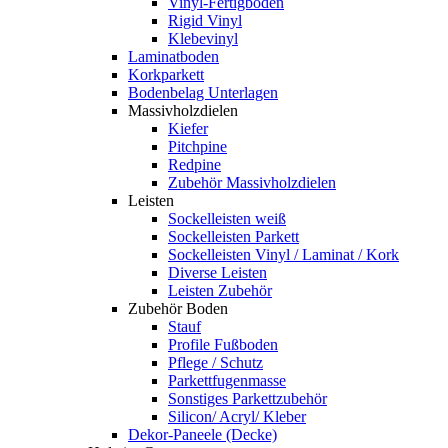
Vinyl-Fertigboden
Rigid Vinyl
Klebevinyl
Laminatboden
Korkparkett
Bodenbelag Unterlagen
Massivholzdielen
Kiefer
Pitchpine
Redpine
Zubehör Massivholzdielen
Leisten
Sockelleisten weiß
Sockelleisten Parkett
Sockelleisten Vinyl / Laminat / Kork
Diverse Leisten
Leisten Zubehör
Zubehör Boden
Stauf
Profile Fußboden
Pflege / Schutz
Parkettfugenmasse
Sonstiges Parkettzubehör
Silicon/ Acryl/ Kleber
Dekor-Paneele (Decke)