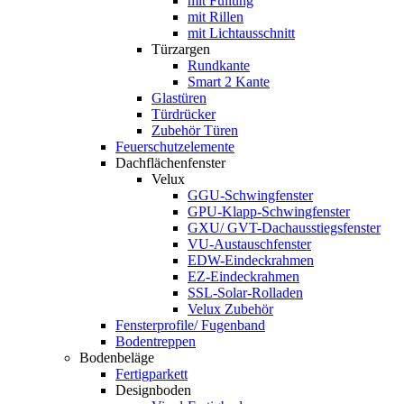
mit Füllung
mit Rillen
mit Lichtausschnitt
Türzargen
Rundkante
Smart 2 Kante
Glastüren
Türdrücker
Zubehör Türen
Feuerschutzelemente
Dachflächenfenster
Velux
GGU-Schwingfenster
GPU-Klapp-Schwingfenster
GXU/ GVT-Dachausstiegsfenster
VU-Austauschfenster
EDW-Eindeckrahmen
EZ-Eindeckrahmen
SSL-Solar-Rolladen
Velux Zubehör
Fensterprofile/ Fugenband
Bodentreppen
Bodenbeläge
Fertigparkett
Designboden