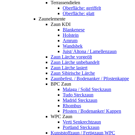
Terrassendielen
Oberfläche: geriffelt
Oberfläche: glatt
Zaunelemente
Zaun KDI
Blankenese
Holstein
Amrum
Wandsbek
Juist/ Altona / Lamellenzaun
Zaun Lärche vorgeölt
Zaun Lärche unbehandelt
Zaun Lärche lasiert
Zaun Sibirische Lärche
Zaunbefest. / Bodenanker / Pfostenkappe
BPC Zaun
Malaga / Solid Steckzaun
Tudo Steckzaun
Madrid Steckzaun
Rhombus
Pfosten / Bodenanker/ Kappen
WPC Zaun
Verti Senkrechtzaun
Portland Steckzaun
Kunststoffzaun / Fertigzaun WPC