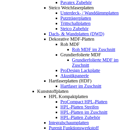
Pavatex Zubehör
Steico Weichfaserplatten
Unterdeck- / Wanddämmplatten
Putzträgerplatten
Trittschallplatten
Steico Zubehör
Dach- & Wandplatten (DWD)
Dekorative MDF-Platten
Roh MDF
Roh MDF im Zuschnitt
Grundierfolierte MDF
Grundierfolierte MDF im
Zuschnitt
ProDesign Lackplatte
Akustikpaneele
Hartfaserplatten (HDF)
Hartfaser im Zuschnitt
Kunststoffplatten
HPL Kompaktplatten
ProCompact HPL-Platten
HPL-Platten Streifen
HPL-Platten im Zuschnitt
HPL-Platten Zubehör
Integralschaumplatten
Purenit Funktionswerkstoff