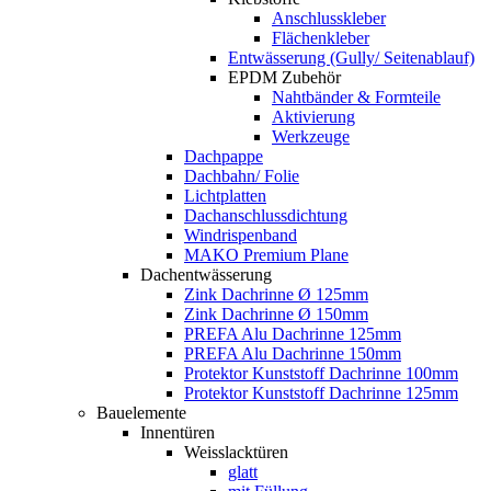
Anschlusskleber
Flächenkleber
Entwässerung (Gully/ Seitenablauf)
EPDM Zubehör
Nahtbänder & Formteile
Aktivierung
Werkzeuge
Dachpappe
Dachbahn/ Folie
Lichtplatten
Dachanschlussdichtung
Windrispenband
MAKO Premium Plane
Dachentwässerung
Zink Dachrinne Ø 125mm
Zink Dachrinne Ø 150mm
PREFA Alu Dachrinne 125mm
PREFA Alu Dachrinne 150mm
Protektor Kunststoff Dachrinne 100mm
Protektor Kunststoff Dachrinne 125mm
Bauelemente
Innentüren
Weisslacktüren
glatt