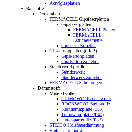
Acrylglasplatten
Baustoffe
Trockenbau
FERMACELL Gipsfaserplatten
Gipsfaserplatten
FERMACELL Platten
FERMACELL
Estrichelemente
Gipsfaser Zubehör
Gipskartonplatten (GKB)
Gipskartonplatten
Gipskarton Zubehör
Ständerwerkprofile
Ständerwerk
Ständerwerk Zubehör
FERMACELL Schüttungen
Dämmstoffe
Mineralwolle
CLIMOWOOL Glaswolle
ROCKWOOL Steinwolle
Kerndämmplatte (035)
Trennwandplatte (040)
Untersparrenfilz (032)
STEICO Holzfaserdämmung
Einblasdämmung