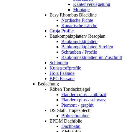
Kantenversiegelung
Montage
Easy Rhombus Blackline
Nordische Fichte
Kanadische Lärche
Groja Profile
Baukompaktplatten/ Resoplan
Baukompaktplatten
Baukompaktplatten Streifen
Schrauben / Profile
Baukompaktplatten im Zuschnitt
Schindeln
Kunststoffprofile
Holz Fassade
BPC Fassade
Bedachung
Röben Tondachziegel
Flandern plus - anthrazit
Flandern plus - schwarz
Piemont - graphit
DS-Stahl Trapezblech
Bohrschrauben
EPDM Dachfolie
Dachbahn
Klebstoffe