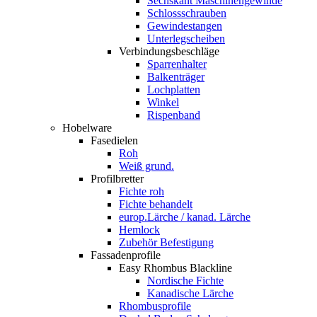
Sechskant Maschinengewinde
Schlossschrauben
Gewindestangen
Unterlegscheiben
Verbindungsbeschläge
Sparrenhalter
Balkenträger
Lochplatten
Winkel
Rispenband
Hobelware
Fasedielen
Roh
Weiß grund.
Profilbretter
Fichte roh
Fichte behandelt
europ.Lärche / kanad. Lärche
Hemlock
Zubehör Befestigung
Fassadenprofile
Easy Rhombus Blackline
Nordische Fichte
Kanadische Lärche
Rhombusprofile