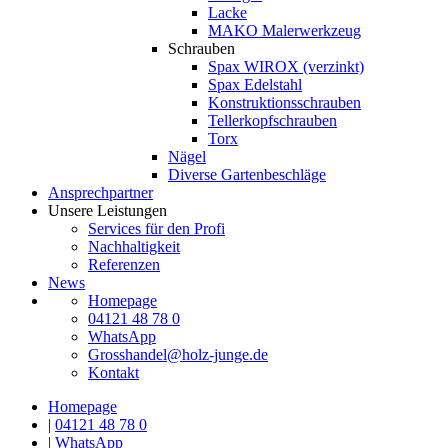
Lacke
MAKO Malerwerkzeug
Schrauben
Spax WIROX (verzinkt)
Spax Edelstahl
Konstruktionsschrauben
Tellerkopfschrauben
Torx
Nägel
Diverse Gartenbeschläge
Ansprechpartner
Unsere Leistungen
Services für den Profi
Nachhaltigkeit
Referenzen
News
Homepage
04121 48 78 0
WhatsApp
Grosshandel@holz-junge.de
Kontakt
Homepage
|
04121 48 78 0
|
WhatsApp