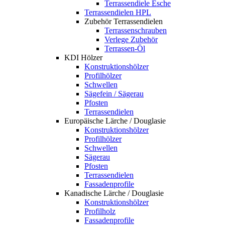
Terrassendiele Esche
Terrassendielen HPL
Zubehör Terrassendielen
Terrassenschrauben
Verlege Zubehör
Terrassen-Öl
KDI Hölzer
Konstruktionshölzer
Profilhölzer
Schwellen
Sägefein / Sägerau
Pfosten
Terrassendielen
Europäische Lärche / Douglasie
Konstruktionshölzer
Profilhölzer
Schwellen
Sägerau
Pfosten
Terrassendielen
Fassadenprofile
Kanadische Lärche / Douglasie
Konstruktionshölzer
Profilholz
Fassadenprofile