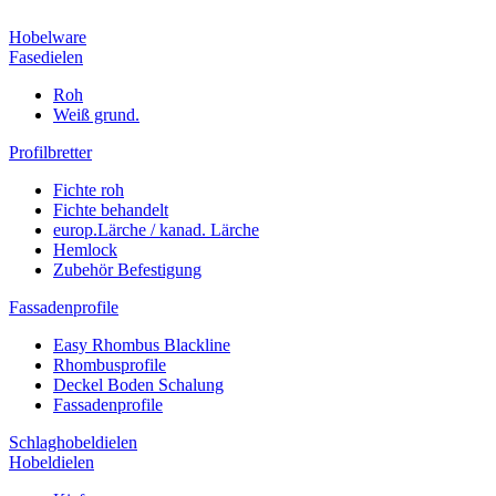
Hobelware
Fasedielen
Roh
Weiß grund.
Profilbretter
Fichte roh
Fichte behandelt
europ.Lärche / kanad. Lärche
Hemlock
Zubehör Befestigung
Fassadenprofile
Easy Rhombus Blackline
Rhombusprofile
Deckel Boden Schalung
Fassadenprofile
Schlaghobeldielen
Hobeldielen