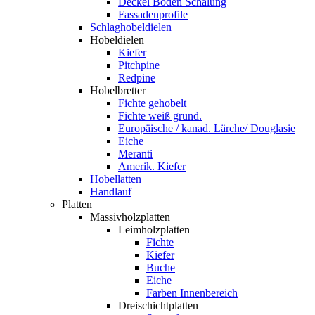
Deckel Boden Schalung
Fassadenprofile
Schlaghobeldielen
Hobeldielen
Kiefer
Pitchpine
Redpine
Hobelbretter
Fichte gehobelt
Fichte weiß grund.
Europäische / kanad. Lärche/ Douglasie
Eiche
Meranti
Amerik. Kiefer
Hobellatten
Handlauf
Platten
Massivholzplatten
Leimholzplatten
Fichte
Kiefer
Buche
Eiche
Farben Innenbereich
Dreischichtplatten