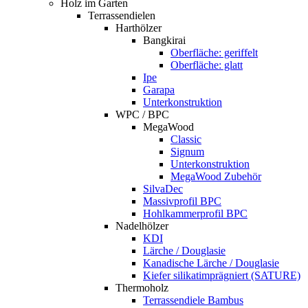
Holz im Garten
Terrassendielen
Harthölzer
Bangkirai
Oberfläche: geriffelt
Oberfläche: glatt
Ipe
Garapa
Unterkonstruktion
WPC / BPC
MegaWood
Classic
Signum
Unterkonstruktion
MegaWood Zubehör
SilvaDec
Massivprofil BPC
Hohlkammerprofil BPC
Nadelhölzer
KDI
Lärche / Douglasie
Kanadische Lärche / Douglasie
Kiefer silikatimprägniert (SATURE)
Thermoholz
Terrassendiele Bambus