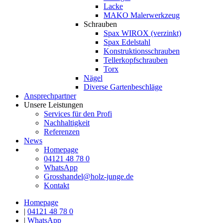
Lacke
MAKO Malerwerkzeug
Schrauben
Spax WIROX (verzinkt)
Spax Edelstahl
Konstruktionsschrauben
Tellerkopfschrauben
Torx
Nägel
Diverse Gartenbeschläge
Ansprechpartner
Unsere Leistungen
Services für den Profi
Nachhaltigkeit
Referenzen
News
Homepage
04121 48 78 0
WhatsApp
Grosshandel@holz-junge.de
Kontakt
Homepage
|
04121 48 78 0
|
WhatsApp