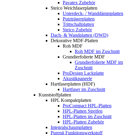
Pavatex Zubehör
Steico Weichfaserplatten
Unterdeck- / Wanddämmplatten
Putzträgerplatten
Trittschallplatten
Steico Zubehör
Dach- & Wandplatten (DWD)
Dekorative MDF-Platten
Roh MDF
Roh MDF im Zuschnitt
Grundierfolierte MDF
Grundierfolierte MDF im
Zuschnitt
ProDesign Lackplatte
Akustikpaneele
Hartfaserplatten (HDF)
Hartfaser im Zuschnitt
Kunststoffplatten
HPL Kompaktplatten
ProCompact HPL-Platten
HPL-Platten Streifen
HPL-Platten im Zuschnitt
HPL-Platten Zubehör
Integralschaumplatten
Purenit Funktionswerkstoff