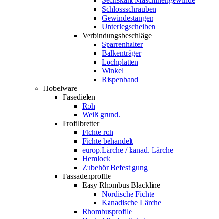
Sechskant Maschinengewinde
Schlossschrauben
Gewindestangen
Unterlegscheiben
Verbindungsbeschläge
Sparrenhalter
Balkenträger
Lochplatten
Winkel
Rispenband
Hobelware
Fasedielen
Roh
Weiß grund.
Profilbretter
Fichte roh
Fichte behandelt
europ.Lärche / kanad. Lärche
Hemlock
Zubehör Befestigung
Fassadenprofile
Easy Rhombus Blackline
Nordische Fichte
Kanadische Lärche
Rhombusprofile