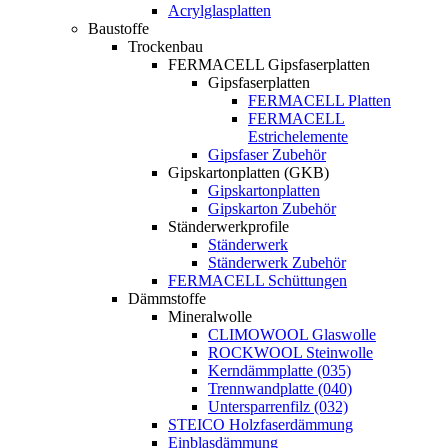
Acrylglasplatten
Baustoffe
Trockenbau
FERMACELL Gipsfaserplatten
Gipsfaserplatten
FERMACELL Platten
FERMACELL
Estrichelemente
Gipsfaser Zubehör
Gipskartonplatten (GKB)
Gipskartonplatten
Gipskarton Zubehör
Ständerwerkprofile
Ständerwerk
Ständerwerk Zubehör
FERMACELL Schüttungen
Dämmstoffe
Mineralwolle
CLIMOWOOL Glaswolle
ROCKWOOL Steinwolle
Kerndämmplatte (035)
Trennwandplatte (040)
Untersparrenfilz (032)
STEICO Holzfaserdämmung
Einblasdämmung