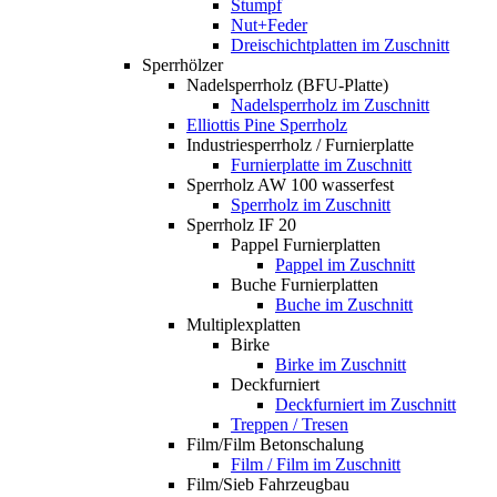
Stumpf
Nut+Feder
Dreischichtplatten im Zuschnitt
Sperrhölzer
Nadelsperrholz (BFU-Platte)
Nadelsperrholz im Zuschnitt
Elliottis Pine Sperrholz
Industriesperrholz / Furnierplatte
Furnierplatte im Zuschnitt
Sperrholz AW 100 wasserfest
Sperrholz im Zuschnitt
Sperrholz IF 20
Pappel Furnierplatten
Pappel im Zuschnitt
Buche Furnierplatten
Buche im Zuschnitt
Multiplexplatten
Birke
Birke im Zuschnitt
Deckfurniert
Deckfurniert im Zuschnitt
Treppen / Tresen
Film/Film Betonschalung
Film / Film im Zuschnitt
Film/Sieb Fahrzeugbau