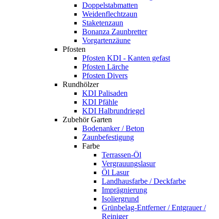
Doppelstabmatten
Weidenflechtzaun
Staketenzaun
Bonanza Zaunbretter
Vorgartenzäune
Pfosten
Pfosten KDI - Kanten gefast
Pfosten Lärche
Pfosten Divers
Rundhölzer
KDI Palisaden
KDI Pfähle
KDI Halbrundriegel
Zubehör Garten
Bodenanker / Beton
Zaunbefestigung
Farbe
Terrassen-Öl
Vergrauungslasur
Öl Lasur
Landhausfarbe / Deckfarbe
Imprägnierung
Isoliergrund
Grünbelag-Entferner / Entgrauer /
Reiniger