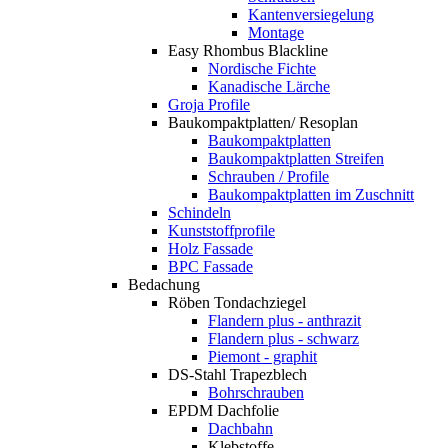
Kantenversiegelung
Montage
Easy Rhombus Blackline
Nordische Fichte
Kanadische Lärche
Groja Profile
Baukompaktplatten/ Resoplan
Baukompaktplatten
Baukompaktplatten Streifen
Schrauben / Profile
Baukompaktplatten im Zuschnitt
Schindeln
Kunststoffprofile
Holz Fassade
BPC Fassade
Bedachung
Röben Tondachziegel
Flandern plus - anthrazit
Flandern plus - schwarz
Piemont - graphit
DS-Stahl Trapezblech
Bohrschrauben
EPDM Dachfolie
Dachbahn
Klebstoffe