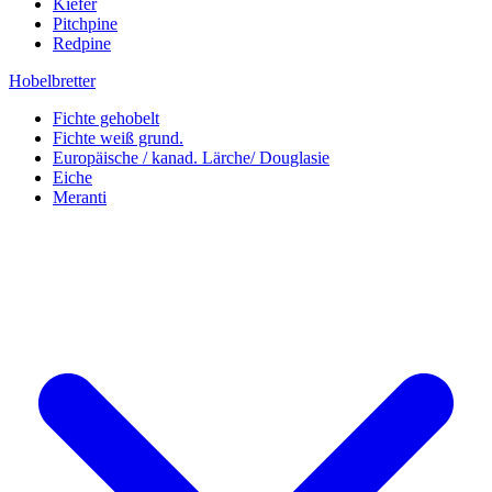
Kiefer
Pitchpine
Redpine
Hobelbretter
Fichte gehobelt
Fichte weiß grund.
Europäische / kanad. Lärche/ Douglasie
Eiche
Meranti