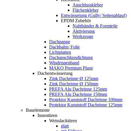
Anschlusskleber
Flächenkleber
Entwässerung (Gully/ Seitenablauf)
EPDM Zubehör
Nahtbänder & Formteile
Aktivierung
Werkzeuge
Dachpappe
Dachbahn/ Folie
Lichtplatten
Dachanschlussdichtung
Windrispenband
MAKO Premium Plane
Dachentwässerung
Zink Dachrinne Ø 125mm
Zink Dachrinne Ø 150mm
PREFA Alu Dachrinne 125mm
PREFA Alu Dachrinne 150mm
Protektor Kunststoff Dachrinne 100mm
Protektor Kunststoff Dachrinne 125mm
Bauelemente
Innentüren
Weisslacktüren
glatt