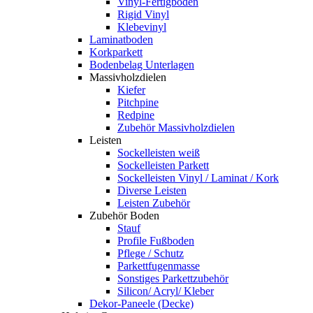
Vinyl-Fertigboden
Rigid Vinyl
Klebevinyl
Laminatboden
Korkparkett
Bodenbelag Unterlagen
Massivholzdielen
Kiefer
Pitchpine
Redpine
Zubehör Massivholzdielen
Leisten
Sockelleisten weiß
Sockelleisten Parkett
Sockelleisten Vinyl / Laminat / Kork
Diverse Leisten
Leisten Zubehör
Zubehör Boden
Stauf
Profile Fußboden
Pflege / Schutz
Parkettfugenmasse
Sonstiges Parkettzubehör
Silicon/ Acryl/ Kleber
Dekor-Paneele (Decke)