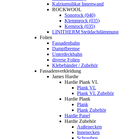
Kalziumsilikat Innenwand
ROCKWOOL
Sonorock (040)
Klemmrock (035)
Kernrock (035)
LINITHERM Steildachdämmung
Folien
Fassadenbahn
Dampfbremse
Unterdeckbahn
diverse Folien
Klebebänder / Zubehör
Fassadenverkleidung
James Hardie
Hardie Plank VL
Plank VL
Plank VL Zubehör
Hardie Plank
Plank
Plank Zubehör
Hardie Panel
Hardie Zubehör
Außenecken
Innenecken
Schrauben