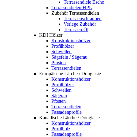
Terrassendiele Esche
Terrassendielen HPL
Zubehör Terrassendielen
Terrassenschrauben
Verlege Zubehör
Terrassen-Öl
KDI Hölzer
Konstruktionshölzer
Profilhölzer
Schwellen
Sägefein / Sägerau
Pfosten
Terrassendielen
Europäische Lärche / Douglasie
Konstruktionshölzer
Profilhölzer
Schwellen
Sägerau
Pfosten
Terrassendielen
Fassadenprofile
Kanadische Lärche / Douglasie
Konstruktionshölzer
Profilholz
Fassadenprofile