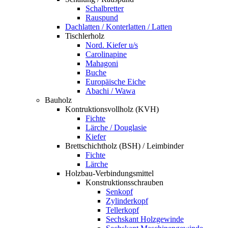
Schalbretter
Rauspund
Dachlatten / Konterlatten / Latten
Tischlerholz
Nord. Kiefer u/s
Carolinapine
Mahagoni
Buche
Europäische Eiche
Abachi / Wawa
Bauholz
Kontruktionsvollholz (KVH)
Fichte
Lärche / Douglasie
Kiefer
Brettschichtholz (BSH) / Leimbinder
Fichte
Lärche
Holzbau-Verbindungsmittel
Konstruktionsschrauben
Senkopf
Zylinderkopf
Tellerkopf
Sechskant Holzgewinde