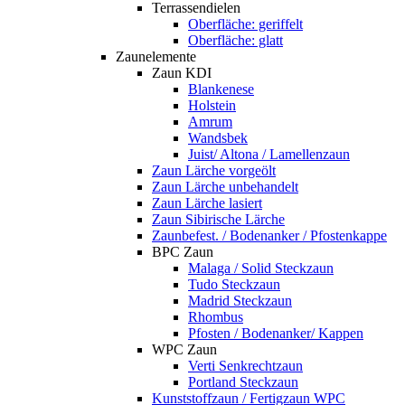
Terrassendielen
Oberfläche: geriffelt
Oberfläche: glatt
Zaunelemente
Zaun KDI
Blankenese
Holstein
Amrum
Wandsbek
Juist/ Altona / Lamellenzaun
Zaun Lärche vorgeölt
Zaun Lärche unbehandelt
Zaun Lärche lasiert
Zaun Sibirische Lärche
Zaunbefest. / Bodenanker / Pfostenkappe
BPC Zaun
Malaga / Solid Steckzaun
Tudo Steckzaun
Madrid Steckzaun
Rhombus
Pfosten / Bodenanker/ Kappen
WPC Zaun
Verti Senkrechtzaun
Portland Steckzaun
Kunststoffzaun / Fertigzaun WPC