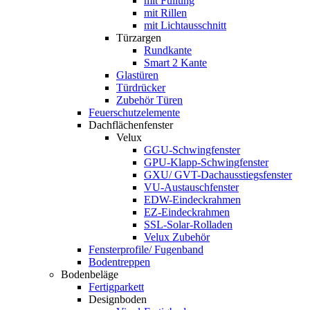
mit Füllung
mit Rillen
mit Lichtausschnitt
Türzargen
Rundkante
Smart 2 Kante
Glastüren
Türdrücker
Zubehör Türen
Feuerschutzelemente
Dachflächenfenster
Velux
GGU-Schwingfenster
GPU-Klapp-Schwingfenster
GXU/ GVT-Dachausstiegsfenster
VU-Austauschfenster
EDW-Eindeckrahmen
EZ-Eindeckrahmen
SSL-Solar-Rolladen
Velux Zubehör
Fensterprofile/ Fugenband
Bodentreppen
Bodenbeläge
Fertigparkett
Designboden