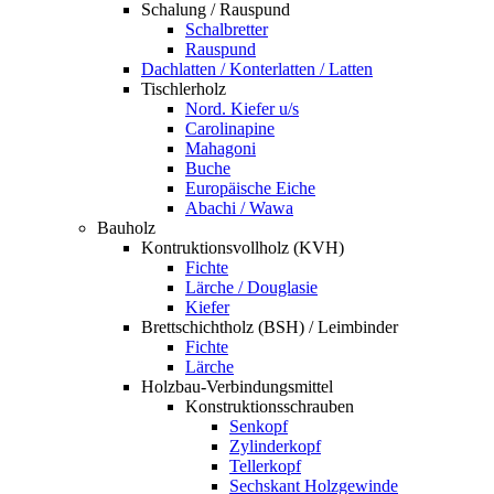
Schalung / Rauspund
Schalbretter
Rauspund
Dachlatten / Konterlatten / Latten
Tischlerholz
Nord. Kiefer u/s
Carolinapine
Mahagoni
Buche
Europäische Eiche
Abachi / Wawa
Bauholz
Kontruktionsvollholz (KVH)
Fichte
Lärche / Douglasie
Kiefer
Brettschichtholz (BSH) / Leimbinder
Fichte
Lärche
Holzbau-Verbindungsmittel
Konstruktionsschrauben
Senkopf
Zylinderkopf
Tellerkopf
Sechskant Holzgewinde