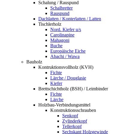
Schalung / Rauspund
Schalbretter
Rauspund
Dachlatten / Konterlatten / Latten
Tischlerholz
Nord. Kiefer u/s
Carolinapine
Mahagoni
Buche
Europäische Eiche
Abachi / Wawa
Bauholz
Kontruktionsvollholz (KVH)
Fichte
Lärche / Douglasie
Kiefer
Brettschichtholz (BSH) / Leimbinder
Fichte
Lärche
Holzbau-Verbindungsmittel
Konstruktionsschrauben
Senkopf
Zylinderkopf
Tellerkopf
Sechskant Holzgewinde