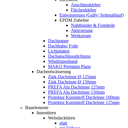
Anschlusskleber
Flächenkleber
Entwässerung (Gully/ Seitenablauf)
EPDM Zubehör
Nahtbänder & Formteile
Aktivierung
Werkzeuge
Dachpappe
Dachbahn/ Folie
Lichtplatten
Dachanschlussdichtung
Windrispenband
MAKO Premium Plane
Dachentwässerung
Zink Dachrinne Ø 125mm
Zink Dachrinne Ø 150mm
PREFA Alu Dachrinne 125mm
PREFA Alu Dachrinne 150mm
Protektor Kunststoff Dachrinne 100mm
Protektor Kunststoff Dachrinne 125mm
Bauelemente
Innentüren
Weisslacktüren
glatt