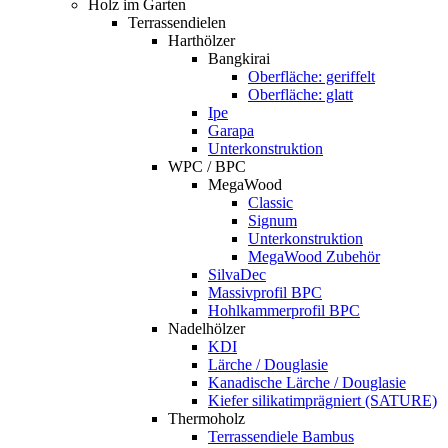
Holz im Garten
Terrassendielen
Harthölzer
Bangkirai
Oberfläche: geriffelt
Oberfläche: glatt
Ipe
Garapa
Unterkonstruktion
WPC / BPC
MegaWood
Classic
Signum
Unterkonstruktion
MegaWood Zubehör
SilvaDec
Massivprofil BPC
Hohlkammerprofil BPC
Nadelhölzer
KDI
Lärche / Douglasie
Kanadische Lärche / Douglasie
Kiefer silikatimprägniert (SATURE)
Thermoholz
Terrassendiele Bambus