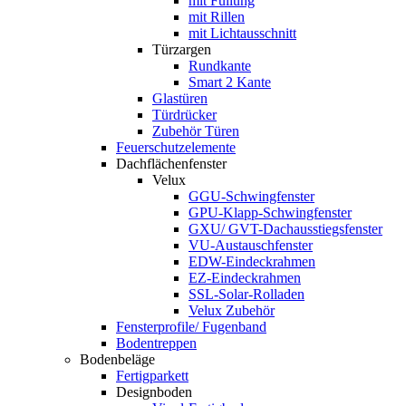
mit Füllung
mit Rillen
mit Lichtausschnitt
Türzargen
Rundkante
Smart 2 Kante
Glastüren
Türdrücker
Zubehör Türen
Feuerschutzelemente
Dachflächenfenster
Velux
GGU-Schwingfenster
GPU-Klapp-Schwingfenster
GXU/ GVT-Dachausstiegsfenster
VU-Austauschfenster
EDW-Eindeckrahmen
EZ-Eindeckrahmen
SSL-Solar-Rolladen
Velux Zubehör
Fensterprofile/ Fugenband
Bodentreppen
Bodenbeläge
Fertigparkett
Designboden