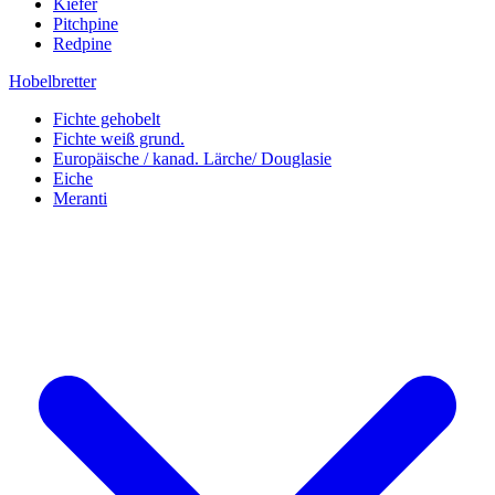
Kiefer
Pitchpine
Redpine
Hobelbretter
Fichte gehobelt
Fichte weiß grund.
Europäische / kanad. Lärche/ Douglasie
Eiche
Meranti