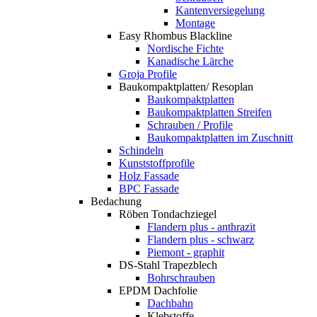
Kantenversiegelung
Montage
Easy Rhombus Blackline
Nordische Fichte
Kanadische Lärche
Groja Profile
Baukompaktplatten/ Resoplan
Baukompaktplatten
Baukompaktplatten Streifen
Schrauben / Profile
Baukompaktplatten im Zuschnitt
Schindeln
Kunststoffprofile
Holz Fassade
BPC Fassade
Bedachung
Röben Tondachziegel
Flandern plus - anthrazit
Flandern plus - schwarz
Piemont - graphit
DS-Stahl Trapezblech
Bohrschrauben
EPDM Dachfolie
Dachbahn
Klebstoffe