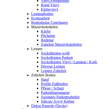
Vinyl-Fertigboden
Rigid Vinyl
Klebevinyl
Laminatboden
Korkparkett
Bodenbelag Unterlagen
Massivholzdielen
Kiefer
Pitchpine
Redpine
Zubehör Massivholzdielen
Leisten
Sockelleisten weiß
Sockelleisten Parkett
Sockelleisten Vinyl / Laminat / Kork
Diverse Leisten
Leisten Zubehör
Zubehör Boden
Stauf
Profile Fußboden
Pflege / Schutz
Parkettfugenmasse
Sonstiges Parkettzubehör
Silicon/ Acryl/ Kleber
Dekor-Paneele (Decke)