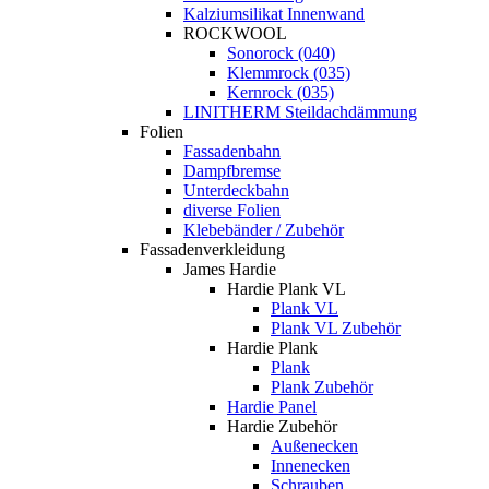
Kalziumsilikat Innenwand
ROCKWOOL
Sonorock (040)
Klemmrock (035)
Kernrock (035)
LINITHERM Steildachdämmung
Folien
Fassadenbahn
Dampfbremse
Unterdeckbahn
diverse Folien
Klebebänder / Zubehör
Fassadenverkleidung
James Hardie
Hardie Plank VL
Plank VL
Plank VL Zubehör
Hardie Plank
Plank
Plank Zubehör
Hardie Panel
Hardie Zubehör
Außenecken
Innenecken
Schrauben