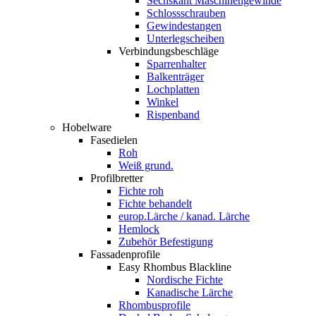
Sechskant Maschinengewinde
Schlossschrauben
Gewindestangen
Unterlegscheiben
Verbindungsbeschläge
Sparrenhalter
Balkenträger
Lochplatten
Winkel
Rispenband
Hobelware
Fasedielen
Roh
Weiß grund.
Profilbretter
Fichte roh
Fichte behandelt
europ.Lärche / kanad. Lärche
Hemlock
Zubehör Befestigung
Fassadenprofile
Easy Rhombus Blackline
Nordische Fichte
Kanadische Lärche
Rhombusprofile