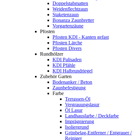
Doppelstabmatten
Weidenflechtzaun
Staketenzaun
Bonanza Zaunbretter
Vorgartenzäune
Pfosten
Pfosten KDI - Kanten gefast
Pfosten Lärche
Pfosten Divers
Rundhölzer
KDI Palisaden
KDI Pfähle
KDI Halbrundriegel
Zubehör Garten
Bodenanker / Beton
Zaunbefestigung
Farbe
Terrassen-Öl
Vergrauungslasur
Öl Lasur
Landhausfarbe / Deckfarbe
Imprägnierung
Isoliergrund
Grünbelag-Entferner / Entgrauer /
Reiniger