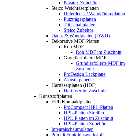
Pavatex Zubehör
Steico Weichfaserplatten
Unterdeck- / Wanddämmplatten
Putzträgerplatten
Trittschallplatten
Steico Zubehör
Dach- & Wandplatten (DWD)
Dekorative MDF-Platten
Roh MDF
Roh MDF im Zuschnitt
Grundierfolierte MDF
Grundierfolierte MDF im
Zuschnitt
ProDesign Lackplatte
Akustikpaneele
Hartfaserplatten (HDF)
Hartfaser im Zuschnitt
Kunststoffplatten
HPL Kompaktplatten
ProCompact HPL-Platten
HPL-Platten Streifen
HPL-Platten im Zuschnitt
HPL-Platten Zubehör
Integralschaumplatten
Purenit Funktionswerkstoff