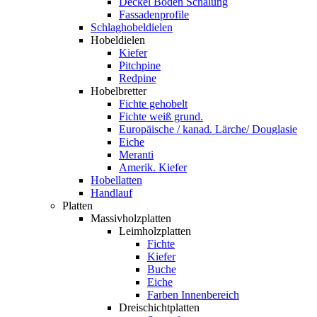
Deckel Boden Schalung
Fassadenprofile
Schlaghobeldielen
Hobeldielen
Kiefer
Pitchpine
Redpine
Hobelbretter
Fichte gehobelt
Fichte weiß grund.
Europäische / kanad. Lärche/ Douglasie
Eiche
Meranti
Amerik. Kiefer
Hobellatten
Handlauf
Platten
Massivholzplatten
Leimholzplatten
Fichte
Kiefer
Buche
Eiche
Farben Innenbereich
Dreischichtplatten