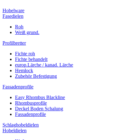
Hobelware
Fasedielen
Roh
Weiß grund.
Profilbretter
Fichte roh
Fichte behandelt
europ.Lärche / kanad. Lärche
Hemlock
Zubehör Befestigung
Fassadenprofile
Easy Rhombus Blackline
Rhombusprofile
Deckel Boden Schalung
Fassadenprofile
Schlaghobeldielen
Hobeldielen