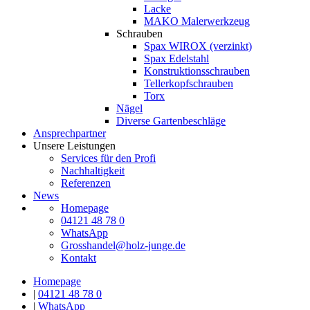
Lacke
MAKO Malerwerkzeug
Schrauben
Spax WIROX (verzinkt)
Spax Edelstahl
Konstruktionsschrauben
Tellerkopfschrauben
Torx
Nägel
Diverse Gartenbeschläge
Ansprechpartner
Unsere Leistungen
Services für den Profi
Nachhaltigkeit
Referenzen
News
Homepage
04121 48 78 0
WhatsApp
Grosshandel@holz-junge.de
Kontakt
Homepage
|
04121 48 78 0
|
WhatsApp