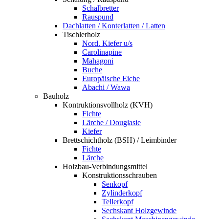
Schalbretter
Rauspund
Dachlatten / Konterlatten / Latten
Tischlerholz
Nord. Kiefer u/s
Carolinapine
Mahagoni
Buche
Europäische Eiche
Abachi / Wawa
Bauholz
Kontruktionsvollholz (KVH)
Fichte
Lärche / Douglasie
Kiefer
Brettschichtholz (BSH) / Leimbinder
Fichte
Lärche
Holzbau-Verbindungsmittel
Konstruktionsschrauben
Senkopf
Zylinderkopf
Tellerkopf
Sechskant Holzgewinde