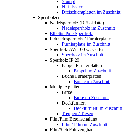
Stumpf
Nut+Feder
Dreischichtplatten im Zuschnitt
Sperrhölzer
Nadelsperrholz (BFU-Platte)
Nadelsperrholz im Zuschnitt
Elliottis Pine Sperrholz
Industriesperrholz / Furnierplatte
Furnierplatte im Zuschnitt
Sperrholz AW 100 wasserfest
Sperrholz im Zuschnitt
Sperrholz IF 20
Pappel Furnierplatten
Pappel im Zuschnitt
Buche Furnierplatten
Buche im Zuschnitt
Multiplexplatten
Birke
Birke im Zuschnitt
Deckfurniert
Deckfurniert im Zuschnitt
Treppen / Tresen
Film/Film Betonschalung
Film / Film im Zuschnitt
Film/Sieb Fahrzeugbau