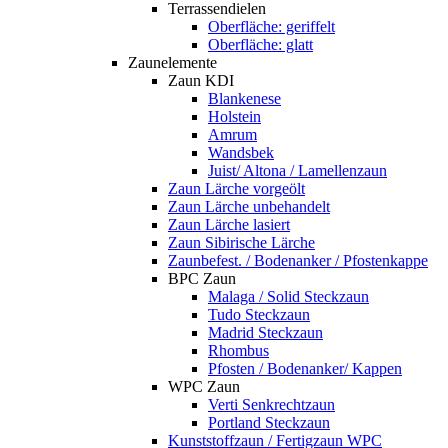
Terrassendielen
Oberfläche: geriffelt
Oberfläche: glatt
Zaunelemente
Zaun KDI
Blankenese
Holstein
Amrum
Wandsbek
Juist/ Altona / Lamellenzaun
Zaun Lärche vorgeölt
Zaun Lärche unbehandelt
Zaun Lärche lasiert
Zaun Sibirische Lärche
Zaunbefest. / Bodenanker / Pfostenkappe
BPC Zaun
Malaga / Solid Steckzaun
Tudo Steckzaun
Madrid Steckzaun
Rhombus
Pfosten / Bodenanker/ Kappen
WPC Zaun
Verti Senkrechtzaun
Portland Steckzaun
Kunststoffzaun / Fertigzaun WPC