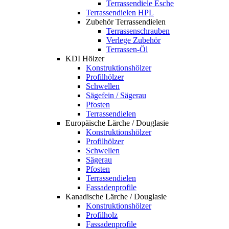
Terrassendiele Esche
Terrassendielen HPL
Zubehör Terrassendielen
Terrassenschrauben
Verlege Zubehör
Terrassen-Öl
KDI Hölzer
Konstruktionshölzer
Profilhölzer
Schwellen
Sägefein / Sägerau
Pfosten
Terrassendielen
Europäische Lärche / Douglasie
Konstruktionshölzer
Profilhölzer
Schwellen
Sägerau
Pfosten
Terrassendielen
Fassadenprofile
Kanadische Lärche / Douglasie
Konstruktionshölzer
Profilholz
Fassadenprofile