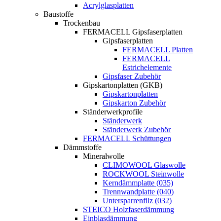
Acrylglasplatten
Baustoffe
Trockenbau
FERMACELL Gipsfaserplatten
Gipsfaserplatten
FERMACELL Platten
FERMACELL
Estrichelemente
Gipsfaser Zubehör
Gipskartonplatten (GKB)
Gipskartonplatten
Gipskarton Zubehör
Ständerwerkprofile
Ständerwerk
Ständerwerk Zubehör
FERMACELL Schüttungen
Dämmstoffe
Mineralwolle
CLIMOWOOL Glaswolle
ROCKWOOL Steinwolle
Kerndämmplatte (035)
Trennwandplatte (040)
Untersparrenfilz (032)
STEICO Holzfaserdämmung
Einblasdämmung