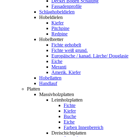
Deckel Boden Schalung
Fassadenprofile
Schlaghobeldielen
Hobeldielen
Kiefer
Pitchpine
Redpine
Hobelbretter
Fichte gehobelt
Fichte weiß grund.
Europäische / kanad. Lärche/ Douglasie
Eiche
Meranti
Amerik. Kiefer
Hobellatten
Handlauf
Platten
Massivholzplatten
Leimholzplatten
Fichte
Kiefer
Buche
Eiche
Farben Innenbereich
Dreischichtplatten