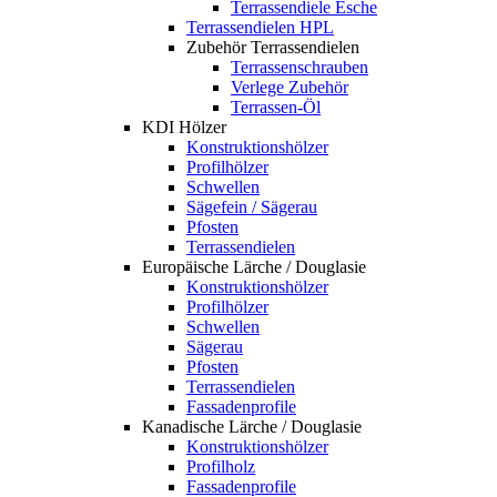
Terrassendiele Esche
Terrassendielen HPL
Zubehör Terrassendielen
Terrassenschrauben
Verlege Zubehör
Terrassen-Öl
KDI Hölzer
Konstruktionshölzer
Profilhölzer
Schwellen
Sägefein / Sägerau
Pfosten
Terrassendielen
Europäische Lärche / Douglasie
Konstruktionshölzer
Profilhölzer
Schwellen
Sägerau
Pfosten
Terrassendielen
Fassadenprofile
Kanadische Lärche / Douglasie
Konstruktionshölzer
Profilholz
Fassadenprofile