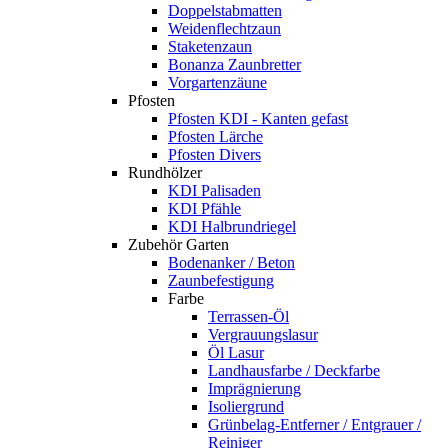
Doppelstabmatten
Weidenflechtzaun
Staketenzaun
Bonanza Zaunbretter
Vorgartenzäune
Pfosten
Pfosten KDI - Kanten gefast
Pfosten Lärche
Pfosten Divers
Rundhölzer
KDI Palisaden
KDI Pfähle
KDI Halbrundriegel
Zubehör Garten
Bodenanker / Beton
Zaunbefestigung
Farbe
Terrassen-Öl
Vergrauungslasur
Öl Lasur
Landhausfarbe / Deckfarbe
Imprägnierung
Isoliergrund
Grünbelag-Entferner / Entgrauer /
Reiniger