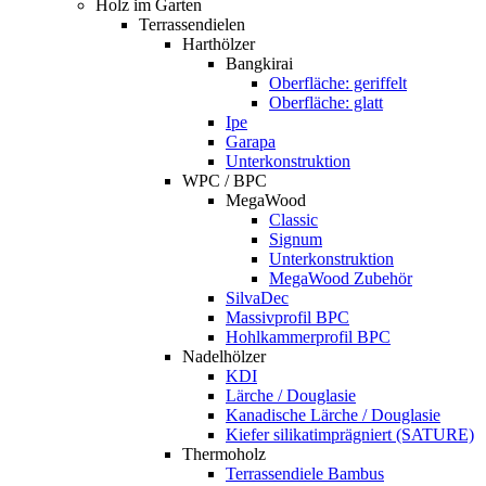
Holz im Garten
Terrassendielen
Harthölzer
Bangkirai
Oberfläche: geriffelt
Oberfläche: glatt
Ipe
Garapa
Unterkonstruktion
WPC / BPC
MegaWood
Classic
Signum
Unterkonstruktion
MegaWood Zubehör
SilvaDec
Massivprofil BPC
Hohlkammerprofil BPC
Nadelhölzer
KDI
Lärche / Douglasie
Kanadische Lärche / Douglasie
Kiefer silikatimprägniert (SATURE)
Thermoholz
Terrassendiele Bambus