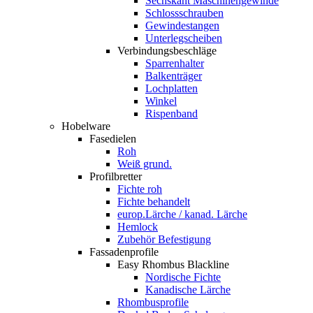
Sechskant Maschinengewinde
Schlossschrauben
Gewindestangen
Unterlegscheiben
Verbindungsbeschläge
Sparrenhalter
Balkenträger
Lochplatten
Winkel
Rispenband
Hobelware
Fasedielen
Roh
Weiß grund.
Profilbretter
Fichte roh
Fichte behandelt
europ.Lärche / kanad. Lärche
Hemlock
Zubehör Befestigung
Fassadenprofile
Easy Rhombus Blackline
Nordische Fichte
Kanadische Lärche
Rhombusprofile