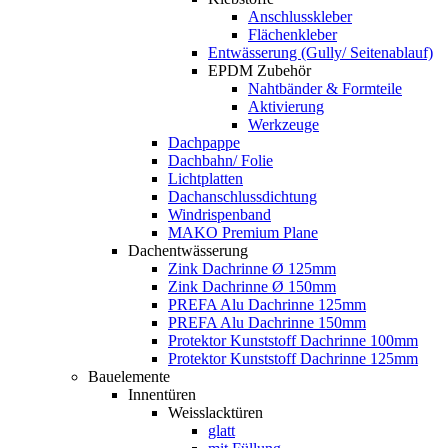
Anschlusskleber
Flächenkleber
Entwässerung (Gully/ Seitenablauf)
EPDM Zubehör
Nahtbänder & Formteile
Aktivierung
Werkzeuge
Dachpappe
Dachbahn/ Folie
Lichtplatten
Dachanschlussdichtung
Windrispenband
MAKO Premium Plane
Dachentwässerung
Zink Dachrinne Ø 125mm
Zink Dachrinne Ø 150mm
PREFA Alu Dachrinne 125mm
PREFA Alu Dachrinne 150mm
Protektor Kunststoff Dachrinne 100mm
Protektor Kunststoff Dachrinne 125mm
Bauelemente
Innentüren
Weisslacktüren
glatt