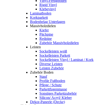
Vinyl-Fertigboden
Rigid Vinyl
Klebevinyl
Laminatboden
Korkparkett
Bodenbelag Unterlagen
Massivholzdielen
Kiefer
Pitchpine
Redpine
Zubehör Massivholzdielen
Leisten
Sockelleisten weiß
Sockelleisten Parkett
Sockelleisten Vinyl / Laminat / Kork
Diverse Leisten
Leisten Zubehör
Zubehör Boden
Stauf
Profile Fußboden
Pflege / Schutz
Parkettfugenmasse
Sonstiges Parkettzubehör
Silicon/ Acryl/ Kleber
Dekor-Paneele (Decke)