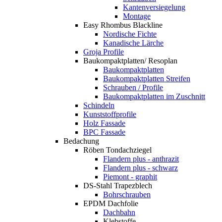
Kantenversiegelung
Montage
Easy Rhombus Blackline
Nordische Fichte
Kanadische Lärche
Groja Profile
Baukompaktplatten/ Resoplan
Baukompaktplatten
Baukompaktplatten Streifen
Schrauben / Profile
Baukompaktplatten im Zuschnitt
Schindeln
Kunststoffprofile
Holz Fassade
BPC Fassade
Bedachung
Röben Tondachziegel
Flandern plus - anthrazit
Flandern plus - schwarz
Piemont - graphit
DS-Stahl Trapezblech
Bohrschrauben
EPDM Dachfolie
Dachbahn
Klebstoffe