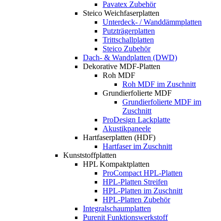
Pavatex Zubehör
Steico Weichfaserplatten
Unterdeck- / Wanddämmplatten
Putzträgerplatten
Trittschallplatten
Steico Zubehör
Dach- & Wandplatten (DWD)
Dekorative MDF-Platten
Roh MDF
Roh MDF im Zuschnitt
Grundierfolierte MDF
Grundierfolierte MDF im
Zuschnitt
ProDesign Lackplatte
Akustikpaneele
Hartfaserplatten (HDF)
Hartfaser im Zuschnitt
Kunststoffplatten
HPL Kompaktplatten
ProCompact HPL-Platten
HPL-Platten Streifen
HPL-Platten im Zuschnitt
HPL-Platten Zubehör
Integralschaumplatten
Purenit Funktionswerkstoff