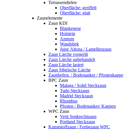
Terrassendielen
Oberfläche: geriffelt
Oberfläche: glatt
Zaunelemente
Zaun KDI
Blankenese
Holstein
Amrum
Wandsbek
Juist/ Altona / Lamellenzaun
Zaun Lärche vorgeölt
Zaun Lärche unbehandelt
Zaun Lärche lasiert
Zaun Sibirische Lärche
Zaunbefest. / Bodenanker / Pfostenkappe
BPC Zaun
Malaga / Solid Steckzaun
Tudo Steckzaun
Madrid Steckzaun
Rhombus
Pfosten / Bodenanker/ Kappen
WPC Zaun
Verti Senkrechtzaun
Portland Steckzaun
Kunststoffzaun / Fertigzaun WPC