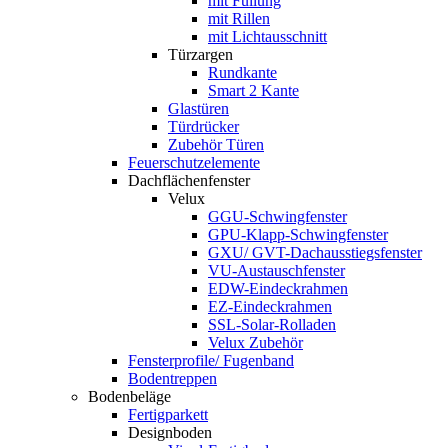
mit Füllung
mit Rillen
mit Lichtausschnitt
Türzargen
Rundkante
Smart 2 Kante
Glastüren
Türdrücker
Zubehör Türen
Feuerschutzelemente
Dachflächenfenster
Velux
GGU-Schwingfenster
GPU-Klapp-Schwingfenster
GXU/ GVT-Dachausstiegsfenster
VU-Austauschfenster
EDW-Eindeckrahmen
EZ-Eindeckrahmen
SSL-Solar-Rolladen
Velux Zubehör
Fensterprofile/ Fugenband
Bodentreppen
Bodenbeläge
Fertigparkett
Designboden