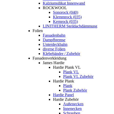
Kalziumsilikat Innenwand
ROCKWOOL
Sonorock (040)
Klemmrock (035)
Kernrock (035)
LINITHERM Steildachdämmung
Folien
Fassadenbahn
Dampfbremse
Unterdeckbahn
diverse Folien
Klebebänder / Zubehör
Fassadenverkleidung
James Hardie
Hardie Plank VL
Plank VL
Plank VL Zubehör
Hardie Plank
Plank
Plank Zubehör
Hardie Panel
Hardie Zubehör
Außenecken
Innenecken
Schrauben