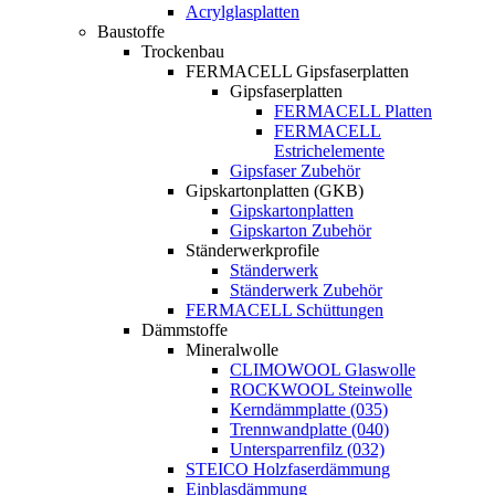
Acrylglasplatten
Baustoffe
Trockenbau
FERMACELL Gipsfaserplatten
Gipsfaserplatten
FERMACELL Platten
FERMACELL
Estrichelemente
Gipsfaser Zubehör
Gipskartonplatten (GKB)
Gipskartonplatten
Gipskarton Zubehör
Ständerwerkprofile
Ständerwerk
Ständerwerk Zubehör
FERMACELL Schüttungen
Dämmstoffe
Mineralwolle
CLIMOWOOL Glaswolle
ROCKWOOL Steinwolle
Kerndämmplatte (035)
Trennwandplatte (040)
Untersparrenfilz (032)
STEICO Holzfaserdämmung
Einblasdämmung