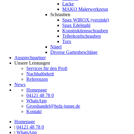
Lacke
MAKO Malerwerkzeug
Schrauben
Spax WIROX (verzinkt)
Spax Edelstahl
Konstruktionsschrauben
Tellerkopfschrauben
Torx
Nägel
Diverse Gartenbeschläge
Ansprechpartner
Unsere Leistungen
Services für den Profi
Nachhaltigkeit
Referenzen
News
Homepage
04121 48 78 0
WhatsApp
Grosshandel@holz-junge.de
Kontakt
Homepage
|
04121 48 78 0
|
WhatsApp