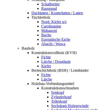
Schalbretter
Rauspund
Dachlatten / Konterlatten / Latten
Tischlerholz
Nord. Kiefer u/s
Carolinapine
Mahagoni
Buche
Europäische Eiche
Abachi / Wawa
Bauholz
Kontruktionsvollholz (KVH)
Fichte
Lärche / Douglasie
Kiefer
Brettschichtholz (BSH) / Leimbinder
Fichte
Lärche
Holzbau-Verbindungsmittel
Konstruktionsschrauben
Senkopf
Zylinderkopf
Tellerkopf
Sechskant Holzgewinde