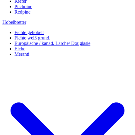
Kiefer
Pitchpine
Redpine
Hobelbretter
Fichte gehobelt
Fichte weiß grund.
Europäische / kanad. Lärche/ Douglasie
Eiche
Meranti