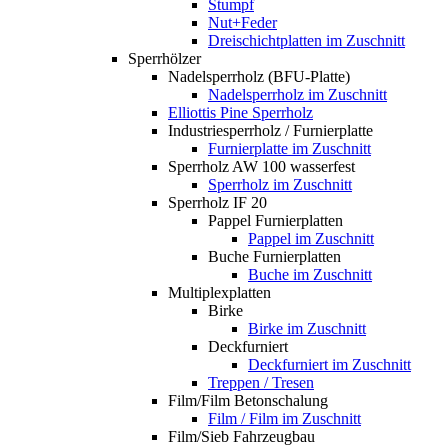
Stumpf
Nut+Feder
Dreischichtplatten im Zuschnitt
Sperrhölzer
Nadelsperrholz (BFU-Platte)
Nadelsperrholz im Zuschnitt
Elliottis Pine Sperrholz
Industriesperrholz / Furnierplatte
Furnierplatte im Zuschnitt
Sperrholz AW 100 wasserfest
Sperrholz im Zuschnitt
Sperrholz IF 20
Pappel Furnierplatten
Pappel im Zuschnitt
Buche Furnierplatten
Buche im Zuschnitt
Multiplexplatten
Birke
Birke im Zuschnitt
Deckfurniert
Deckfurniert im Zuschnitt
Treppen / Tresen
Film/Film Betonschalung
Film / Film im Zuschnitt
Film/Sieb Fahrzeugbau