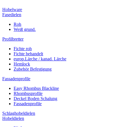
Hobelware
Fasedielen
Roh
Weiß grund.
Profilbretter
Fichte roh
Fichte behandelt
europ.Lärche / kanad. Lärche
Hemlock
Zubehör Befestigung
Fassadenprofile
Easy Rhombus Blackline
Rhombusprofile
Deckel Boden Schalung
Fassadenprofile
Schlaghobeldielen
Hobeldielen