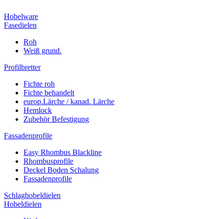
Hobelware
Fasedielen
Roh
Weiß grund.
Profilbretter
Fichte roh
Fichte behandelt
europ.Lärche / kanad. Lärche
Hemlock
Zubehör Befestigung
Fassadenprofile
Easy Rhombus Blackline
Rhombusprofile
Deckel Boden Schalung
Fassadenprofile
Schlaghobeldielen
Hobeldielen