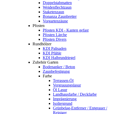
Doppelstabmatten
Weidenflechtzaun
Staketenzaun
Bonanza Zaunbretter
Vorgartenzäune
Pfosten
Pfosten KDI - Kanten gefast
Pfosten Lärche
Pfosten Divers
Rundhölzer
KDI Palisaden
KDI Pfähle
KDI Halbrundriegel
Zubehör Garten
Bodenanker / Beton
Zaunbefestigung
Farbe
Terrassen-Öl
Vergrauungslasur
Öl Lasur
Landhausfarbe / Deckfarbe
Imprägnierung
Isoliergrund
Grünbelag-Entferner / Entgrauer /
Reiniger