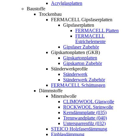
Acrylglasplatten
Baustoffe
Trockenbau
FERMACELL Gipsfaserplatten
Gipsfaserplatten
FERMACELL Platten
FERMACELL
Estrichelemente
Gipsfaser Zubehör
Gipskartonplatten (GKB)
Gipskartonplatten
Gipskarton Zubehör
Ständerwerkprofile
Ständerwerk
Ständerwerk Zubehör
FERMACELL Schüttungen
Dämmstoffe
Mineralwolle
CLIMOWOOL Glaswolle
ROCKWOOL Steinwolle
Kerndämmplatte (035)
Trennwandplatte (040)
Untersparrenfilz (032)
STEICO Holzfaserdämmung
Einblasdämmung