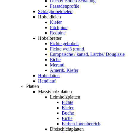
Deckel Boden Schalung
Fassadenprofile
Schlaghobeldielen
Hobeldielen
Kiefer
Pitchpine
Redpine
Hobelbretter
Fichte gehobelt
Fichte weiß grund.
Europäische / kanad. Lärche/ Douglasie
Eiche
Meranti
Amerik. Kiefer
Hobellatten
Handlauf
Platten
Massivholzplatten
Leimholzplatten
Fichte
Kiefer
Buche
Eiche
Farben Innenbereich
Dreischichtplatten