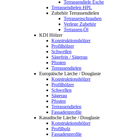
Terrassendiele Esche
Terrassendielen HPL
Zubehör Terrassendielen
Terrassenschrauben
Verlege Zubehör
Terrassen-Öl
KDI Hölzer
Konstruktionshölzer
Profilhölzer
Schwellen
Sägefein / Sägerau
Pfosten
Terrassendielen
Europäische Lärche / Douglasie
Konstruktionshölzer
Profilhölzer
Schwellen
Sägerau
Pfosten
Terrassendielen
Fassadenprofile
Kanadische Lärche / Douglasie
Konstruktionshölzer
Profilholz
Fassadenprofile