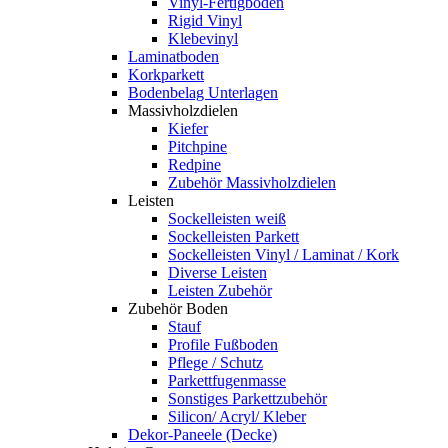
Vinyl-Fertigboden
Rigid Vinyl
Klebevinyl
Laminatboden
Korkparkett
Bodenbelag Unterlagen
Massivholzdielen
Kiefer
Pitchpine
Redpine
Zubehör Massivholzdielen
Leisten
Sockelleisten weiß
Sockelleisten Parkett
Sockelleisten Vinyl / Laminat / Kork
Diverse Leisten
Leisten Zubehör
Zubehör Boden
Stauf
Profile Fußboden
Pflege / Schutz
Parkettfugenmasse
Sonstiges Parkettzubehör
Silicon/ Acryl/ Kleber
Dekor-Paneele (Decke)