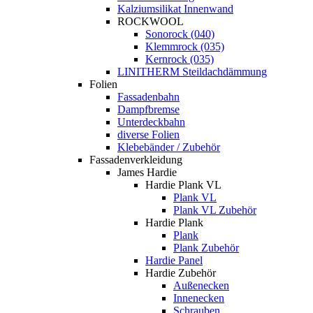
Kalziumsilikat Innenwand
ROCKWOOL
Sonorock (040)
Klemmrock (035)
Kernrock (035)
LINITHERM Steildachdämmung
Folien
Fassadenbahn
Dampfbremse
Unterdeckbahn
diverse Folien
Klebebänder / Zubehör
Fassadenverkleidung
James Hardie
Hardie Plank VL
Plank VL
Plank VL Zubehör
Hardie Plank
Plank
Plank Zubehör
Hardie Panel
Hardie Zubehör
Außenecken
Innenecken
Schrauben