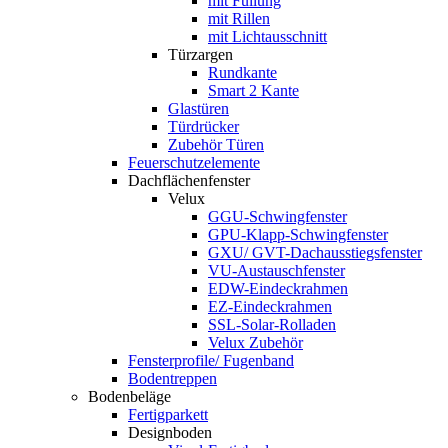
mit Füllung
mit Rillen
mit Lichtausschnitt
Türzargen
Rundkante
Smart 2 Kante
Glastüren
Türdrücker
Zubehör Türen
Feuerschutzelemente
Dachflächenfenster
Velux
GGU-Schwingfenster
GPU-Klapp-Schwingfenster
GXU/ GVT-Dachausstiegsfenster
VU-Austauschfenster
EDW-Eindeckrahmen
EZ-Eindeckrahmen
SSL-Solar-Rolladen
Velux Zubehör
Fensterprofile/ Fugenband
Bodentreppen
Bodenbeläge
Fertigparkett
Designboden