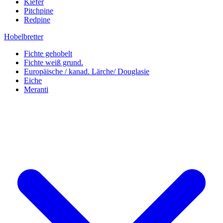
Kiefer
Pitchpine
Redpine
Hobelbretter
Fichte gehobelt
Fichte weiß grund.
Europäische / kanad. Lärche/ Douglasie
Eiche
Meranti