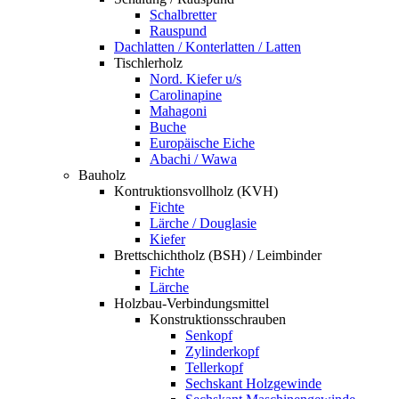
Schalbretter
Rauspund
Dachlatten / Konterlatten / Latten
Tischlerholz
Nord. Kiefer u/s
Carolinapine
Mahagoni
Buche
Europäische Eiche
Abachi / Wawa
Bauholz
Kontruktionsvollholz (KVH)
Fichte
Lärche / Douglasie
Kiefer
Brettschichtholz (BSH) / Leimbinder
Fichte
Lärche
Holzbau-Verbindungsmittel
Konstruktionsschrauben
Senkopf
Zylinderkopf
Tellerkopf
Sechskant Holzgewinde