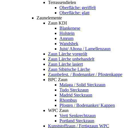
Terrassendielen
Oberfläche: geriffelt
Oberfläche: glatt
Zaunelemente
Zaun KDI
Blankenese
Holstein
Amrum
Wandsbek
Juist/ Altona / Lamellenzaun
Zaun Lärche vorgeölt
Zaun Lärche unbehandelt
Zaun Lärche lasiert
Zaun Sibirische Lärche
Zaunbefest. / Bodenanker / Pfostenkappe
BPC Zaun
Malaga / Solid Steckzaun
Tudo Steckzaun
Madrid Steckzaun
Rhombus
Pfosten / Bodenanker/ Kappen
WPC Zaun
Verti Senkrechtzaun
Portland Steckzaun
Kunststoffzaun / Fertigzaun WPC