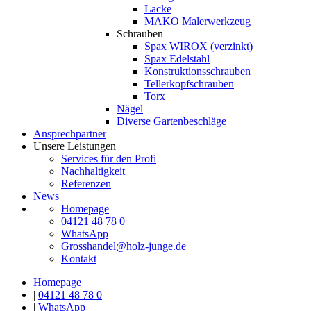
Lacke
MAKO Malerwerkzeug
Schrauben
Spax WIROX (verzinkt)
Spax Edelstahl
Konstruktionsschrauben
Tellerkopfschrauben
Torx
Nägel
Diverse Gartenbeschläge
Ansprechpartner
Unsere Leistungen
Services für den Profi
Nachhaltigkeit
Referenzen
News
Homepage
04121 48 78 0
WhatsApp
Grosshandel@holz-junge.de
Kontakt
Homepage
|
04121 48 78 0
|
WhatsApp