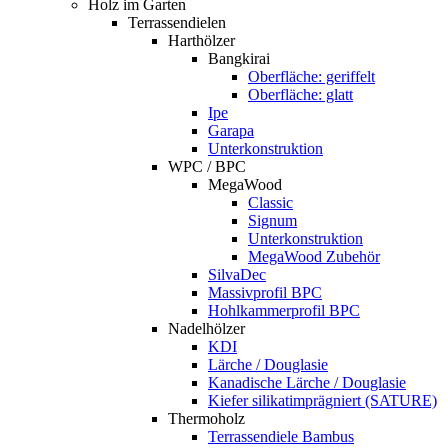
Holz im Garten
Terrassendielen
Harthölzer
Bangkirai
Oberfläche: geriffelt
Oberfläche: glatt
Ipe
Garapa
Unterkonstruktion
WPC / BPC
MegaWood
Classic
Signum
Unterkonstruktion
MegaWood Zubehör
SilvaDec
Massivprofil BPC
Hohlkammerprofil BPC
Nadelhölzer
KDI
Lärche / Douglasie
Kanadische Lärche / Douglasie
Kiefer silikatimprägniert (SATURE)
Thermoholz
Terrassendiele Bambus