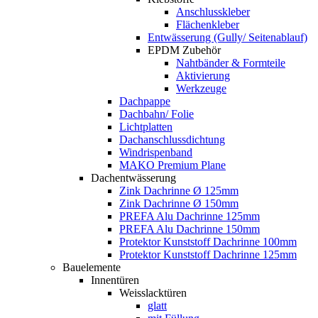
Anschlusskleber
Flächenkleber
Entwässerung (Gully/ Seitenablauf)
EPDM Zubehör
Nahtbänder & Formteile
Aktivierung
Werkzeuge
Dachpappe
Dachbahn/ Folie
Lichtplatten
Dachanschlussdichtung
Windrispenband
MAKO Premium Plane
Dachentwässerung
Zink Dachrinne Ø 125mm
Zink Dachrinne Ø 150mm
PREFA Alu Dachrinne 125mm
PREFA Alu Dachrinne 150mm
Protektor Kunststoff Dachrinne 100mm
Protektor Kunststoff Dachrinne 125mm
Bauelemente
Innentüren
Weisslacktüren
glatt