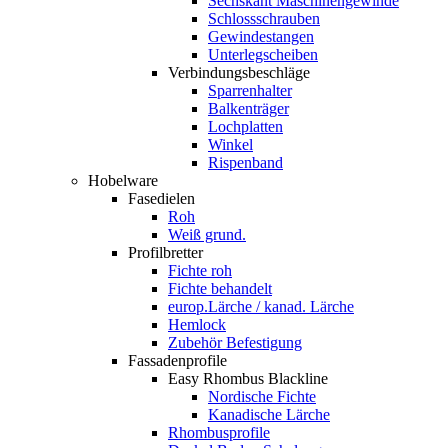
Sechskant Maschinengewinde
Schlossschrauben
Gewindestangen
Unterlegscheiben
Verbindungsbeschläge
Sparrenhalter
Balkenträger
Lochplatten
Winkel
Rispenband
Hobelware
Fasedielen
Roh
Weiß grund.
Profilbretter
Fichte roh
Fichte behandelt
europ.Lärche / kanad. Lärche
Hemlock
Zubehör Befestigung
Fassadenprofile
Easy Rhombus Blackline
Nordische Fichte
Kanadische Lärche
Rhombusprofile