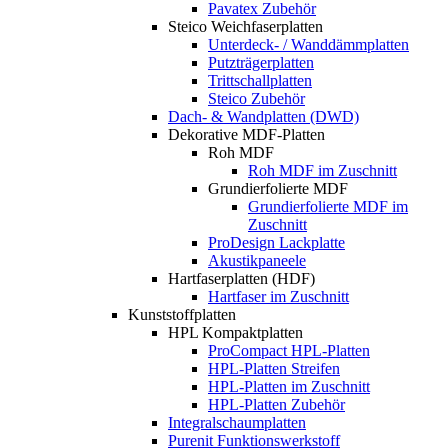
Pavatex Zubehör
Steico Weichfaserplatten
Unterdeck- / Wanddämmplatten
Putzträgerplatten
Trittschallplatten
Steico Zubehör
Dach- & Wandplatten (DWD)
Dekorative MDF-Platten
Roh MDF
Roh MDF im Zuschnitt
Grundierfolierte MDF
Grundierfolierte MDF im
Zuschnitt
ProDesign Lackplatte
Akustikpaneele
Hartfaserplatten (HDF)
Hartfaser im Zuschnitt
Kunststoffplatten
HPL Kompaktplatten
ProCompact HPL-Platten
HPL-Platten Streifen
HPL-Platten im Zuschnitt
HPL-Platten Zubehör
Integralschaumplatten
Purenit Funktionswerkstoff