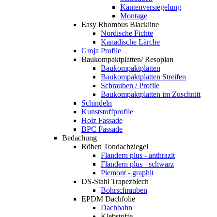
Kantenversiegelung
Montage
Easy Rhombus Blackline
Nordische Fichte
Kanadische Lärche
Groja Profile
Baukompaktplatten/ Resoplan
Baukompaktplatten
Baukompaktplatten Streifen
Schrauben / Profile
Baukompaktplatten im Zuschnitt
Schindeln
Kunststoffprofile
Holz Fassade
BPC Fassade
Bedachung
Röben Tondachziegel
Flandern plus - anthrazit
Flandern plus - schwarz
Piemont - graphit
DS-Stahl Trapezblech
Bohrschrauben
EPDM Dachfolie
Dachbahn
Klebstoffe