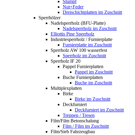
Stumpf
Nut+Feder
Dreischichtplatten im Zuschnitt
Sperrhölzer
Nadelsperrholz (BFU-Platte)
Nadelsperrholz im Zuschnitt
Elliottis Pine Sperrholz
Industriesperrholz / Furnierplatte
Furnierplatte im Zuschnitt
Sperrholz AW 100 wasserfest
Sperrholz im Zuschnitt
Sperrholz IF 20
Pappel Furnierplatten
Pappel im Zuschnitt
Buche Furnierplatten
Buche im Zuschnitt
Multiplexplatten
Birke
Birke im Zuschnitt
Deckfurniert
Deckfurniert im Zuschnitt
Treppen / Tresen
Film/Film Betonschalung
Film / Film im Zuschnitt
Film/Sieb Fahrzeugbau