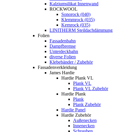
Kalziumsilikat Innenwand
ROCKWOOL
Sonorock (040)
Klemmrock (035)
Kernrock (035)
LINITHERM Steildachdämmung
Folien
Fassadenbahn
Dampfbremse
Unterdeckbahn
diverse Folien
Klebebänder / Zubehör
Fassadenverkleidung
James Hardie
Hardie Plank VL
Plank VL
Plank VL Zubehör
Hardie Plank
Plank
Plank Zubehör
Hardie Panel
Hardie Zubehör
Außenecken
Innenecken
Schrauben