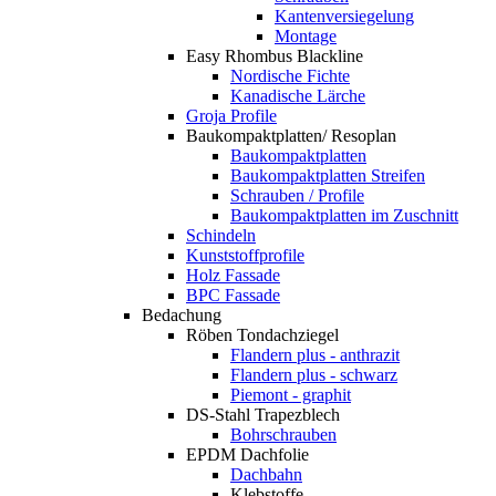
Kantenversiegelung
Montage
Easy Rhombus Blackline
Nordische Fichte
Kanadische Lärche
Groja Profile
Baukompaktplatten/ Resoplan
Baukompaktplatten
Baukompaktplatten Streifen
Schrauben / Profile
Baukompaktplatten im Zuschnitt
Schindeln
Kunststoffprofile
Holz Fassade
BPC Fassade
Bedachung
Röben Tondachziegel
Flandern plus - anthrazit
Flandern plus - schwarz
Piemont - graphit
DS-Stahl Trapezblech
Bohrschrauben
EPDM Dachfolie
Dachbahn
Klebstoffe