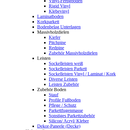
Vinyl-Fertigboden
Rigid Vinyl
Klebevinyl
Laminatboden
Korkparkett
Bodenbelag Unterlagen
Massivholzdielen
Kiefer
Pitchpine
Redpine
Zubehör Massivholzdielen
Leisten
Sockelleisten weiß
Sockelleisten Parkett
Sockelleisten Vinyl / Laminat / Kork
Diverse Leisten
Leisten Zubehör
Zubehör Boden
Stauf
Profile Fußboden
Pflege / Schutz
Parkettfugenmasse
Sonstiges Parkettzubehör
Silicon/ Acryl/ Kleber
Dekor-Paneele (Decke)