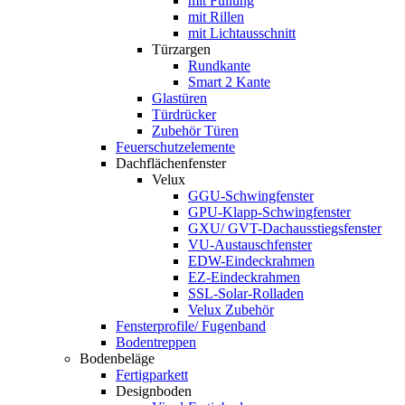
mit Füllung
mit Rillen
mit Lichtausschnitt
Türzargen
Rundkante
Smart 2 Kante
Glastüren
Türdrücker
Zubehör Türen
Feuerschutzelemente
Dachflächenfenster
Velux
GGU-Schwingfenster
GPU-Klapp-Schwingfenster
GXU/ GVT-Dachausstiegsfenster
VU-Austauschfenster
EDW-Eindeckrahmen
EZ-Eindeckrahmen
SSL-Solar-Rolladen
Velux Zubehör
Fensterprofile/ Fugenband
Bodentreppen
Bodenbeläge
Fertigparkett
Designboden