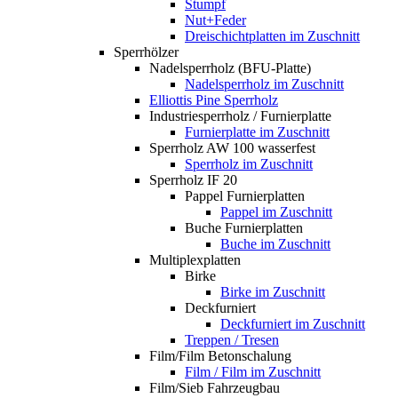
Stumpf
Nut+Feder
Dreischichtplatten im Zuschnitt
Sperrhölzer
Nadelsperrholz (BFU-Platte)
Nadelsperrholz im Zuschnitt
Elliottis Pine Sperrholz
Industriesperrholz / Furnierplatte
Furnierplatte im Zuschnitt
Sperrholz AW 100 wasserfest
Sperrholz im Zuschnitt
Sperrholz IF 20
Pappel Furnierplatten
Pappel im Zuschnitt
Buche Furnierplatten
Buche im Zuschnitt
Multiplexplatten
Birke
Birke im Zuschnitt
Deckfurniert
Deckfurniert im Zuschnitt
Treppen / Tresen
Film/Film Betonschalung
Film / Film im Zuschnitt
Film/Sieb Fahrzeugbau