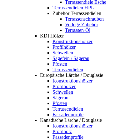
Terrassendiele Esche
Terrassendielen HPL
Zubehör Terrassendielen
Terrassenschrauben
Verlege Zubehör
Terrassen-Öl
KDI Hölzer
Konstruktionshölzer
Profilhölzer
Schwellen
Sägefein / Sägerau
Pfosten
Terrassendielen
Europäische Lärche / Douglasie
Konstruktionshölzer
Profilhölzer
Schwellen
Sägerau
Pfosten
Terrassendielen
Fassadenprofile
Kanadische Lärche / Douglasie
Konstruktionshölzer
Profilholz
Fassadenprofile