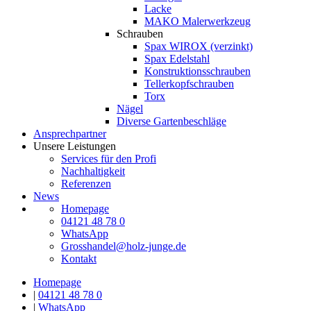
Lacke
MAKO Malerwerkzeug
Schrauben
Spax WIROX (verzinkt)
Spax Edelstahl
Konstruktionsschrauben
Tellerkopfschrauben
Torx
Nägel
Diverse Gartenbeschläge
Ansprechpartner
Unsere Leistungen
Services für den Profi
Nachhaltigkeit
Referenzen
News
Homepage
04121 48 78 0
WhatsApp
Grosshandel@holz-junge.de
Kontakt
Homepage
|
04121 48 78 0
|
WhatsApp