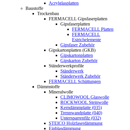
Acrylglasplatten
Baustoffe
Trockenbau
FERMACELL Gipsfaserplatten
Gipsfaserplatten
FERMACELL Platten
FERMACELL
Estrichelemente
Gipsfaser Zubehör
Gipskartonplatten (GKB)
Gipskartonplatten
Gipskarton Zubehör
Ständerwerkprofile
Ständerwerk
Ständerwerk Zubehör
FERMACELL Schüttungen
Dämmstoffe
Mineralwolle
CLIMOWOOL Glaswolle
ROCKWOOL Steinwolle
Kerndämmplatte (035)
Trennwandplatte (040)
Untersparrenfilz (032)
STEICO Holzfaserdämmung
Einblasdämmung