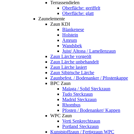
Terrassendielen
Oberfläche: geriffelt
Oberfläche: glatt
Zaunelemente
Zaun KDI
Blankenese
Holstein
Amrum
Wandsbek
Juist/ Altona / Lamellenzaun
Zaun Lärche vorgeölt
Zaun Lärche unbehandelt
Zaun Lärche lasiert
Zaun Sibirische Lärche
Zaunbefest. / Bodenanker / Pfostenkappe
BPC Zaun
Malaga / Solid Steckzaun
Tudo Steckzaun
Madrid Steckzaun
Rhombus
Pfosten / Bodenanker/ Kappen
WPC Zaun
Verti Senkrechtzaun
Portland Steckzaun
Kunststoffzaun / Fertigzaun WPC