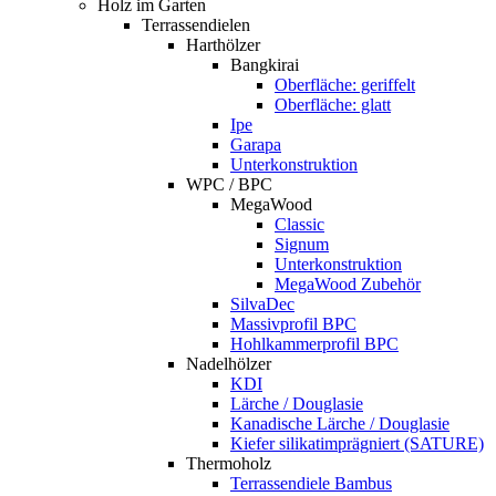
Holz im Garten
Terrassendielen
Harthölzer
Bangkirai
Oberfläche: geriffelt
Oberfläche: glatt
Ipe
Garapa
Unterkonstruktion
WPC / BPC
MegaWood
Classic
Signum
Unterkonstruktion
MegaWood Zubehör
SilvaDec
Massivprofil BPC
Hohlkammerprofil BPC
Nadelhölzer
KDI
Lärche / Douglasie
Kanadische Lärche / Douglasie
Kiefer silikatimprägniert (SATURE)
Thermoholz
Terrassendiele Bambus