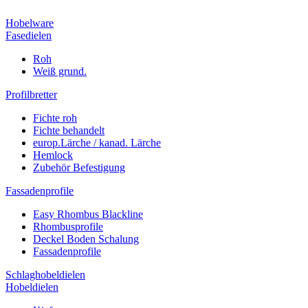
Hobelware
Fasedielen
Roh
Weiß grund.
Profilbretter
Fichte roh
Fichte behandelt
europ.Lärche / kanad. Lärche
Hemlock
Zubehör Befestigung
Fassadenprofile
Easy Rhombus Blackline
Rhombusprofile
Deckel Boden Schalung
Fassadenprofile
Schlaghobeldielen
Hobeldielen