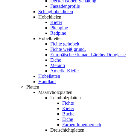
Deckel Boden Schalung
Fassadenprofile
Schlaghobeldielen
Hobeldielen
Kiefer
Pitchpine
Redpine
Hobelbretter
Fichte gehobelt
Fichte weiß grund.
Europäische / kanad. Lärche/ Douglasie
Eiche
Meranti
Amerik. Kiefer
Hobellatten
Handlauf
Platten
Massivholzplatten
Leimholzplatten
Fichte
Kiefer
Buche
Eiche
Farben Innenbereich
Dreischichtplatten