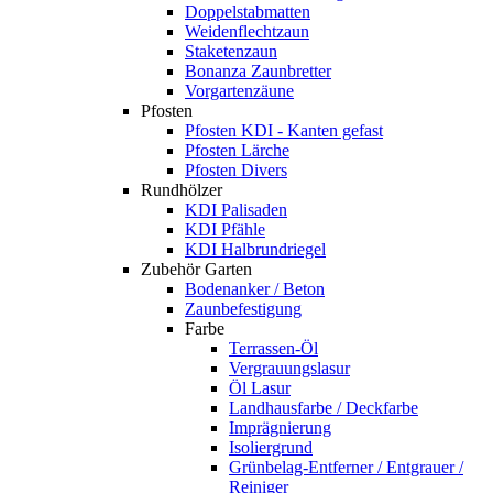
Doppelstabmatten
Weidenflechtzaun
Staketenzaun
Bonanza Zaunbretter
Vorgartenzäune
Pfosten
Pfosten KDI - Kanten gefast
Pfosten Lärche
Pfosten Divers
Rundhölzer
KDI Palisaden
KDI Pfähle
KDI Halbrundriegel
Zubehör Garten
Bodenanker / Beton
Zaunbefestigung
Farbe
Terrassen-Öl
Vergrauungslasur
Öl Lasur
Landhausfarbe / Deckfarbe
Imprägnierung
Isoliergrund
Grünbelag-Entferner / Entgrauer /
Reiniger