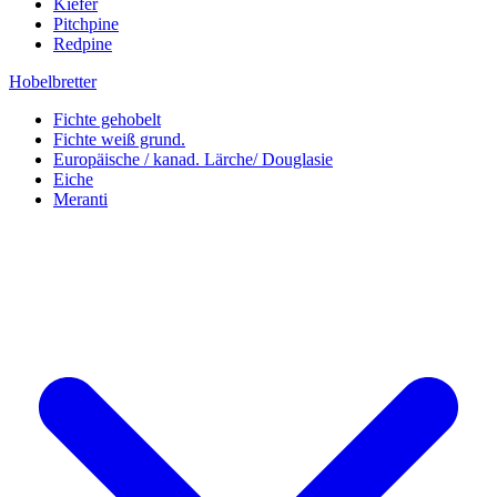
Kiefer
Pitchpine
Redpine
Hobelbretter
Fichte gehobelt
Fichte weiß grund.
Europäische / kanad. Lärche/ Douglasie
Eiche
Meranti