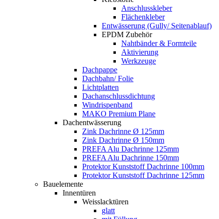
Anschlusskleber
Flächenkleber
Entwässerung (Gully/ Seitenablauf)
EPDM Zubehör
Nahtbänder & Formteile
Aktivierung
Werkzeuge
Dachpappe
Dachbahn/ Folie
Lichtplatten
Dachanschlussdichtung
Windrispenband
MAKO Premium Plane
Dachentwässerung
Zink Dachrinne Ø 125mm
Zink Dachrinne Ø 150mm
PREFA Alu Dachrinne 125mm
PREFA Alu Dachrinne 150mm
Protektor Kunststoff Dachrinne 100mm
Protektor Kunststoff Dachrinne 125mm
Bauelemente
Innentüren
Weisslacktüren
glatt