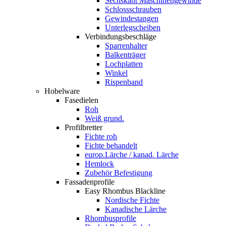
Sechskant Maschinengewinde
Schlossschrauben
Gewindestangen
Unterlegscheiben
Verbindungsbeschläge
Sparrenhalter
Balkenträger
Lochplatten
Winkel
Rispenband
Hobelware
Fasedielen
Roh
Weiß grund.
Profilbretter
Fichte roh
Fichte behandelt
europ.Lärche / kanad. Lärche
Hemlock
Zubehör Befestigung
Fassadenprofile
Easy Rhombus Blackline
Nordische Fichte
Kanadische Lärche
Rhombusprofile