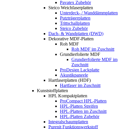
Pavatex Zubehör
Steico Weichfaserplatten
Unterdeck- / Wanddämmplatten
Putzträgerplatten
Trittschallplatten
Steico Zubehör
Dach- & Wandplatten (DWD)
Dekorative MDF-Platten
Roh MDF
Roh MDF im Zuschnitt
Grundierfolierte MDF
Grundierfolierte MDF im
Zuschnitt
ProDesign Lackplatte
Akustikpaneele
Hartfaserplatten (HDF)
Hartfaser im Zuschnitt
Kunststoffplatten
HPL Kompaktplatten
ProCompact HPL-Platten
HPL-Platten Streifen
HPL-Platten im Zuschnitt
HPL-Platten Zubehör
Integralschaumplatten
Purenit Funktionswerkstoff