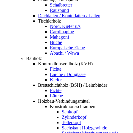
Schalbretter
Rauspund
Dachlatten / Konterlatten / Latten
Tischlerholz
Nord. Kiefer u/s
Carolinapine
Mahagoni
Buche
Europäische Eiche
Abachi / Wawa
Bauholz
Kontruktionsvollholz (KVH)
Fichte
Lärche / Douglasie
Kiefer
Brettschichtholz (BSH) / Leimbinder
Fichte
Lärche
Holzbau-Verbindungsmittel
Konstruktionsschrauben
Senkopf
Zylinderkopf
Tellerkopf
Sechskant Holzgewinde