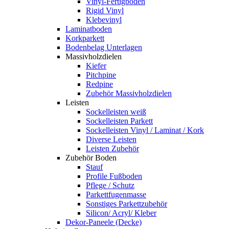
Vinyl-Fertigboden
Rigid Vinyl
Klebevinyl
Laminatboden
Korkparkett
Bodenbelag Unterlagen
Massivholzdielen
Kiefer
Pitchpine
Redpine
Zubehör Massivholzdielen
Leisten
Sockelleisten weiß
Sockelleisten Parkett
Sockelleisten Vinyl / Laminat / Kork
Diverse Leisten
Leisten Zubehör
Zubehör Boden
Stauf
Profile Fußboden
Pflege / Schutz
Parkettfugenmasse
Sonstiges Parkettzubehör
Silicon/ Acryl/ Kleber
Dekor-Paneele (Decke)