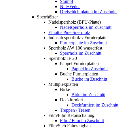
Stumpf
Nut+Feder
Dreischichtplatten im Zuschnitt
Sperrhölzer
Nadelsperrholz (BFU-Platte)
Nadelsperrholz im Zuschnitt
Elliottis Pine Sperrholz
Industriesperrholz / Furnierplatte
Furnierplatte im Zuschnitt
Sperrholz AW 100 wasserfest
Sperrholz im Zuschnitt
Sperrholz IF 20
Pappel Furnierplatten
Pappel im Zuschnitt
Buche Furnierplatten
Buche im Zuschnitt
Multiplexplatten
Birke
Birke im Zuschnitt
Deckfurniert
Deckfurniert im Zuschnitt
Treppen / Tresen
Film/Film Betonschalung
Film / Film im Zuschnitt
Film/Sieb Fahrzeugbau