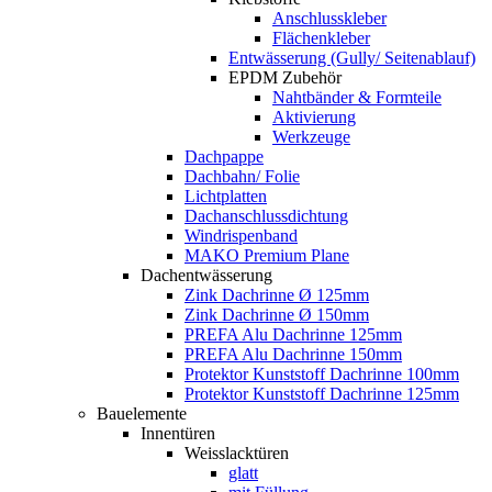
Anschlusskleber
Flächenkleber
Entwässerung (Gully/ Seitenablauf)
EPDM Zubehör
Nahtbänder & Formteile
Aktivierung
Werkzeuge
Dachpappe
Dachbahn/ Folie
Lichtplatten
Dachanschlussdichtung
Windrispenband
MAKO Premium Plane
Dachentwässerung
Zink Dachrinne Ø 125mm
Zink Dachrinne Ø 150mm
PREFA Alu Dachrinne 125mm
PREFA Alu Dachrinne 150mm
Protektor Kunststoff Dachrinne 100mm
Protektor Kunststoff Dachrinne 125mm
Bauelemente
Innentüren
Weisslacktüren
glatt