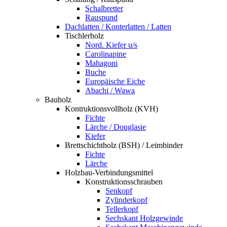
Schalbretter
Rauspund
Dachlatten / Konterlatten / Latten
Tischlerholz
Nord. Kiefer u/s
Carolinapine
Mahagoni
Buche
Europäische Eiche
Abachi / Wawa
Bauholz
Kontruktionsvollholz (KVH)
Fichte
Lärche / Douglasie
Kiefer
Brettschichtholz (BSH) / Leimbinder
Fichte
Lärche
Holzbau-Verbindungsmittel
Konstruktionsschrauben
Senkopf
Zylinderkopf
Tellerkopf
Sechskant Holzgewinde