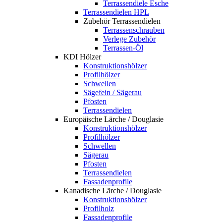
Terrassendiele Esche
Terrassendielen HPL
Zubehör Terrassendielen
Terrassenschrauben
Verlege Zubehör
Terrassen-Öl
KDI Hölzer
Konstruktionshölzer
Profilhölzer
Schwellen
Sägefein / Sägerau
Pfosten
Terrassendielen
Europäische Lärche / Douglasie
Konstruktionshölzer
Profilhölzer
Schwellen
Sägerau
Pfosten
Terrassendielen
Fassadenprofile
Kanadische Lärche / Douglasie
Konstruktionshölzer
Profilholz
Fassadenprofile