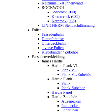
Kalziumsilikat Innenwand
ROCKWOOL
Sonorock (040)
Klemmrock (035)
Kernrock (035)
LINITHERM Steildachdämmung
Folien
Fassadenbahn
Dampfbremse
Unterdeckbahn
diverse Folien
Klebebänder / Zubehör
Fassadenverkleidung
James Hardie
Hardie Plank VL
Plank VL
Plank VL Zubehör
Hardie Plank
Plank
Plank Zubehör
Hardie Panel
Hardie Zubehör
Außenecken
Innenecken
Schrauben