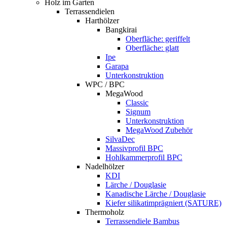
Holz im Garten
Terrassendielen
Harthölzer
Bangkirai
Oberfläche: geriffelt
Oberfläche: glatt
Ipe
Garapa
Unterkonstruktion
WPC / BPC
MegaWood
Classic
Signum
Unterkonstruktion
MegaWood Zubehör
SilvaDec
Massivprofil BPC
Hohlkammerprofil BPC
Nadelhölzer
KDI
Lärche / Douglasie
Kanadische Lärche / Douglasie
Kiefer silikatimprägniert (SATURE)
Thermoholz
Terrassendiele Bambus