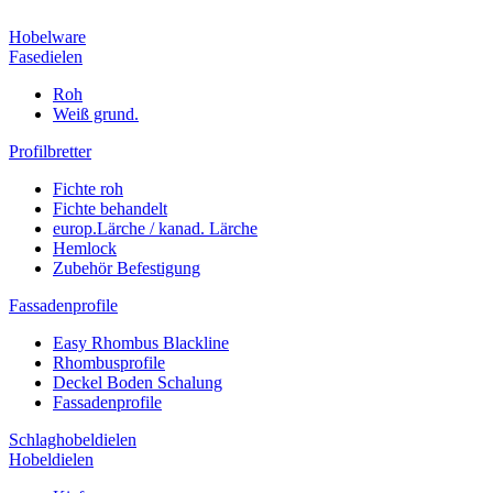
Hobelware
Fasedielen
Roh
Weiß grund.
Profilbretter
Fichte roh
Fichte behandelt
europ.Lärche / kanad. Lärche
Hemlock
Zubehör Befestigung
Fassadenprofile
Easy Rhombus Blackline
Rhombusprofile
Deckel Boden Schalung
Fassadenprofile
Schlaghobeldielen
Hobeldielen