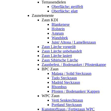
Terrassendielen
Oberfläche: geriffelt
Oberfläche: glatt
Zaunelemente
Zaun KDI
Blankenese
Holstein
Amrum
Wandsbek
Juist/ Altona / Lamellenzaun
Zaun Lärche vorgeölt
Zaun Lärche unbehandelt
Zaun Lärche lasiert
Zaun Sibirische Lärche
Zaunbefest. / Bodenanker / Pfostenkappe
BPC Zaun
Malaga / Solid Steckzaun
Tudo Steckzaun
Madrid Steckzaun
Rhombus
Pfosten / Bodenanker/ Kappen
WPC Zaun
Verti Senkrechtzaun
Portland Steckzaun
Kunststoffzaun / Fertigzaun WPC