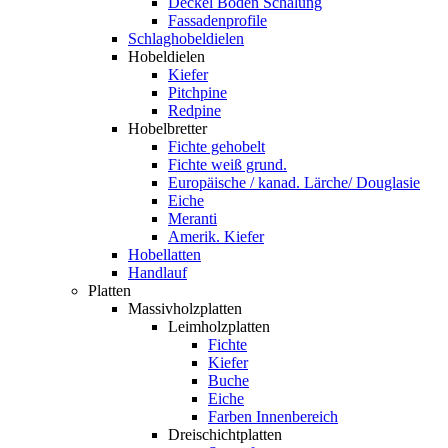
Deckel Boden Schalung
Fassadenprofile
Schlaghobeldielen
Hobeldielen
Kiefer
Pitchpine
Redpine
Hobelbretter
Fichte gehobelt
Fichte weiß grund.
Europäische / kanad. Lärche/ Douglasie
Eiche
Meranti
Amerik. Kiefer
Hobellatten
Handlauf
Platten
Massivholzplatten
Leimholzplatten
Fichte
Kiefer
Buche
Eiche
Farben Innenbereich
Dreischichtplatten