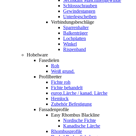
Sechskant Maschinengewinde
Schlossschrauben
Gewindestangen
Unterlegscheiben
Verbindungsbeschläge
Sparrenhalter
Balkenträger
Lochplatten
Winkel
Rispenband
Hobelware
Fasedielen
Roh
Weiß grund.
Profilbretter
Fichte roh
Fichte behandelt
europ.Lärche / kanad. Lärche
Hemlock
Zubehör Befestigung
Fassadenprofile
Easy Rhombus Blackline
Nordische Fichte
Kanadische Lärche
Rhombusprofile