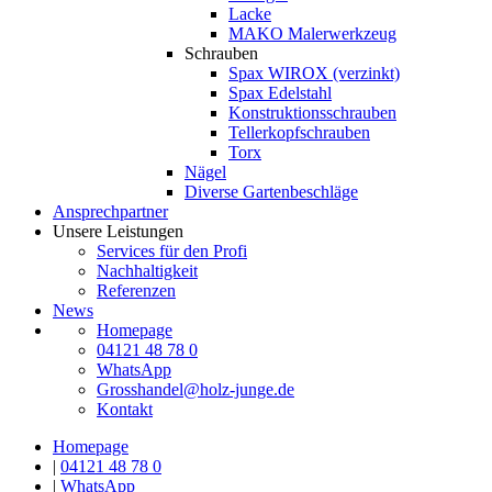
Lacke
MAKO Malerwerkzeug
Schrauben
Spax WIROX (verzinkt)
Spax Edelstahl
Konstruktionsschrauben
Tellerkopfschrauben
Torx
Nägel
Diverse Gartenbeschläge
Ansprechpartner
Unsere Leistungen
Services für den Profi
Nachhaltigkeit
Referenzen
News
Homepage
04121 48 78 0
WhatsApp
Grosshandel@holz-junge.de
Kontakt
Homepage
|
04121 48 78 0
|
WhatsApp