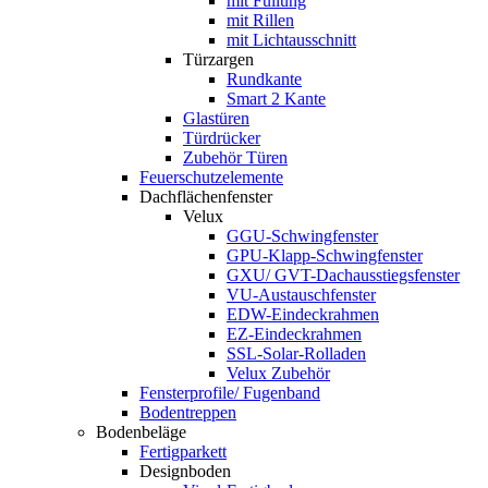
mit Füllung
mit Rillen
mit Lichtausschnitt
Türzargen
Rundkante
Smart 2 Kante
Glastüren
Türdrücker
Zubehör Türen
Feuerschutzelemente
Dachflächenfenster
Velux
GGU-Schwingfenster
GPU-Klapp-Schwingfenster
GXU/ GVT-Dachausstiegsfenster
VU-Austauschfenster
EDW-Eindeckrahmen
EZ-Eindeckrahmen
SSL-Solar-Rolladen
Velux Zubehör
Fensterprofile/ Fugenband
Bodentreppen
Bodenbeläge
Fertigparkett
Designboden