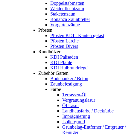
Doppelstabmatten
Weidenflechtzaun
Staketenzaun
Bonanza Zaunbretter
Vorgartenzäune
Pfosten
Pfosten KDI - Kanten gefast
Pfosten Lärche
Pfosten Divers
Rundhölzer
KDI Palisaden
KDI Pfähle
KDI Halbrundriegel
Zubehör Garten
Bodenanker / Beton
Zaunbefestigung
Farbe
Terrassen-Öl
Vergrauungslasur
Öl Lasur
Landhausfarbe / Deckfarbe
Imprägnierung
Isoliergrund
Grünbelag-Entferner / Entgrauer /
Reiniger