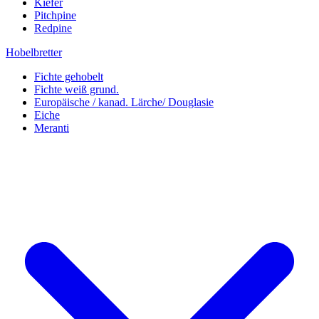
Kiefer
Pitchpine
Redpine
Hobelbretter
Fichte gehobelt
Fichte weiß grund.
Europäische / kanad. Lärche/ Douglasie
Eiche
Meranti