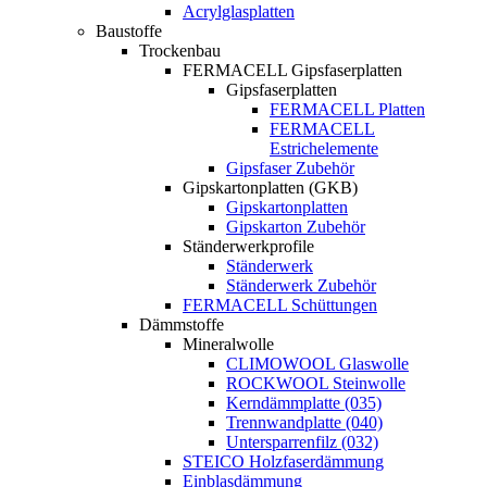
Acrylglasplatten
Baustoffe
Trockenbau
FERMACELL Gipsfaserplatten
Gipsfaserplatten
FERMACELL Platten
FERMACELL
Estrichelemente
Gipsfaser Zubehör
Gipskartonplatten (GKB)
Gipskartonplatten
Gipskarton Zubehör
Ständerwerkprofile
Ständerwerk
Ständerwerk Zubehör
FERMACELL Schüttungen
Dämmstoffe
Mineralwolle
CLIMOWOOL Glaswolle
ROCKWOOL Steinwolle
Kerndämmplatte (035)
Trennwandplatte (040)
Untersparrenfilz (032)
STEICO Holzfaserdämmung
Einblasdämmung