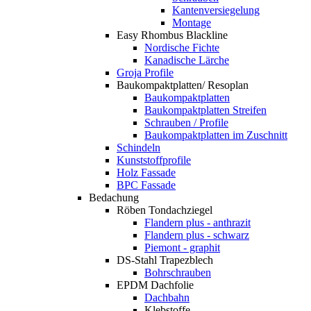
Kantenversiegelung
Montage
Easy Rhombus Blackline
Nordische Fichte
Kanadische Lärche
Groja Profile
Baukompaktplatten/ Resoplan
Baukompaktplatten
Baukompaktplatten Streifen
Schrauben / Profile
Baukompaktplatten im Zuschnitt
Schindeln
Kunststoffprofile
Holz Fassade
BPC Fassade
Bedachung
Röben Tondachziegel
Flandern plus - anthrazit
Flandern plus - schwarz
Piemont - graphit
DS-Stahl Trapezblech
Bohrschrauben
EPDM Dachfolie
Dachbahn
Klebstoffe