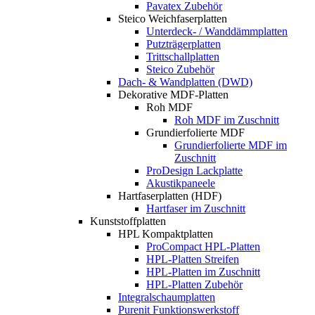
Pavatex Zubehör
Steico Weichfaserplatten
Unterdeck- / Wanddämmplatten
Putzträgerplatten
Trittschallplatten
Steico Zubehör
Dach- & Wandplatten (DWD)
Dekorative MDF-Platten
Roh MDF
Roh MDF im Zuschnitt
Grundierfolierte MDF
Grundierfolierte MDF im
Zuschnitt
ProDesign Lackplatte
Akustikpaneele
Hartfaserplatten (HDF)
Hartfaser im Zuschnitt
Kunststoffplatten
HPL Kompaktplatten
ProCompact HPL-Platten
HPL-Platten Streifen
HPL-Platten im Zuschnitt
HPL-Platten Zubehör
Integralschaumplatten
Purenit Funktionswerkstoff