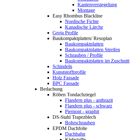
Kantenversiegelung
Montage
Easy Rhombus Blackline
Nordische Fichte
Kanadische Lärche
Groja Profile
Baukompaktplatten/ Resoplan
Baukompaktplatten
Baukompaktplatten Streifen
Schrauben / Profile
Baukompaktplatten im Zuschnitt
Schindeln
Kunststoffprofile
Holz Fassade
BPC Fassade
Bedachung
Röben Tondachziegel
Flandern plus - anthrazit
Flandern plus - schwarz
Piemont - graphit
DS-Stahl Trapezblech
Bohrschrauben
EPDM Dachfolie
Dachbahn
Klebstoffe