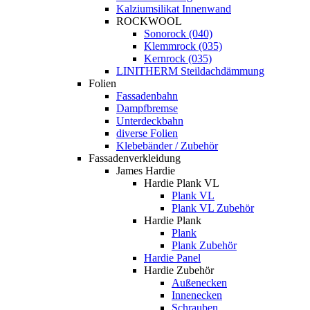
Kalziumsilikat Innenwand
ROCKWOOL
Sonorock (040)
Klemmrock (035)
Kernrock (035)
LINITHERM Steildachdämmung
Folien
Fassadenbahn
Dampfbremse
Unterdeckbahn
diverse Folien
Klebebänder / Zubehör
Fassadenverkleidung
James Hardie
Hardie Plank VL
Plank VL
Plank VL Zubehör
Hardie Plank
Plank
Plank Zubehör
Hardie Panel
Hardie Zubehör
Außenecken
Innenecken
Schrauben