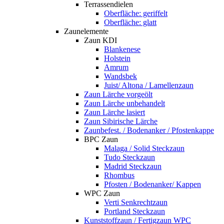
Terrassendielen
Oberfläche: geriffelt
Oberfläche: glatt
Zaunelemente
Zaun KDI
Blankenese
Holstein
Amrum
Wandsbek
Juist/ Altona / Lamellenzaun
Zaun Lärche vorgeölt
Zaun Lärche unbehandelt
Zaun Lärche lasiert
Zaun Sibirische Lärche
Zaunbefest. / Bodenanker / Pfostenkappe
BPC Zaun
Malaga / Solid Steckzaun
Tudo Steckzaun
Madrid Steckzaun
Rhombus
Pfosten / Bodenanker/ Kappen
WPC Zaun
Verti Senkrechtzaun
Portland Steckzaun
Kunststoffzaun / Fertigzaun WPC