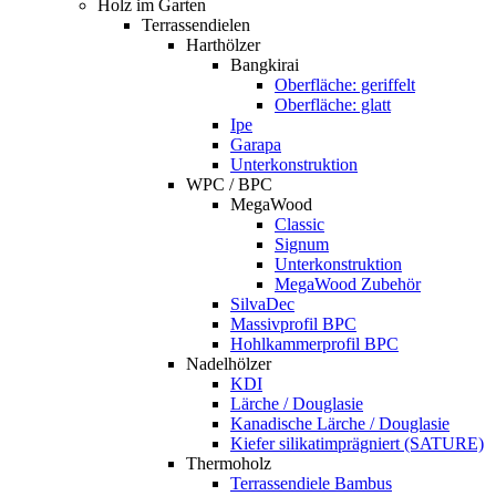
Holz im Garten
Terrassendielen
Harthölzer
Bangkirai
Oberfläche: geriffelt
Oberfläche: glatt
Ipe
Garapa
Unterkonstruktion
WPC / BPC
MegaWood
Classic
Signum
Unterkonstruktion
MegaWood Zubehör
SilvaDec
Massivprofil BPC
Hohlkammerprofil BPC
Nadelhölzer
KDI
Lärche / Douglasie
Kanadische Lärche / Douglasie
Kiefer silikatimprägniert (SATURE)
Thermoholz
Terrassendiele Bambus