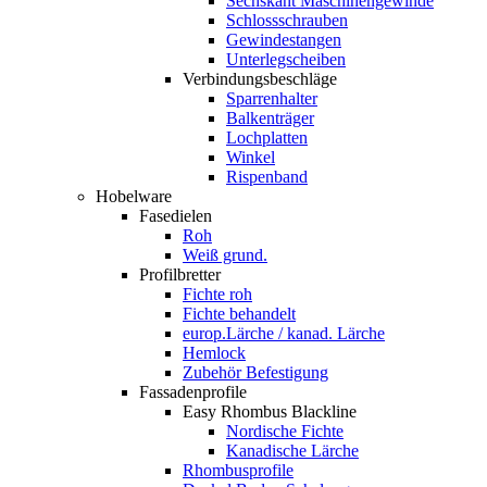
Sechskant Maschinengewinde
Schlossschrauben
Gewindestangen
Unterlegscheiben
Verbindungsbeschläge
Sparrenhalter
Balkenträger
Lochplatten
Winkel
Rispenband
Hobelware
Fasedielen
Roh
Weiß grund.
Profilbretter
Fichte roh
Fichte behandelt
europ.Lärche / kanad. Lärche
Hemlock
Zubehör Befestigung
Fassadenprofile
Easy Rhombus Blackline
Nordische Fichte
Kanadische Lärche
Rhombusprofile