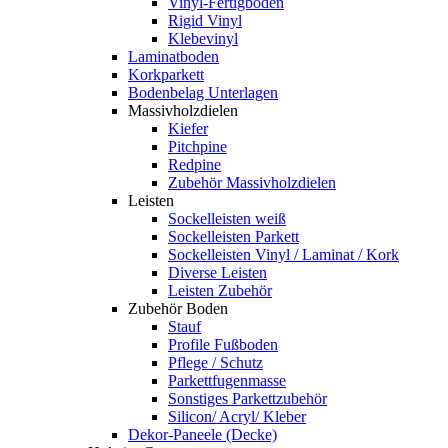
Vinyl-Fertigboden
Rigid Vinyl
Klebevinyl
Laminatboden
Korkparkett
Bodenbelag Unterlagen
Massivholzdielen
Kiefer
Pitchpine
Redpine
Zubehör Massivholzdielen
Leisten
Sockelleisten weiß
Sockelleisten Parkett
Sockelleisten Vinyl / Laminat / Kork
Diverse Leisten
Leisten Zubehör
Zubehör Boden
Stauf
Profile Fußboden
Pflege / Schutz
Parkettfugenmasse
Sonstiges Parkettzubehör
Silicon/ Acryl/ Kleber
Dekor-Paneele (Decke)