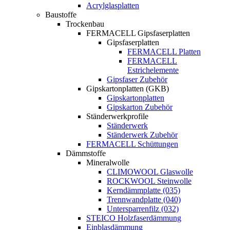
Acrylglasplatten
Baustoffe
Trockenbau
FERMACELL Gipsfaserplatten
Gipsfaserplatten
FERMACELL Platten
FERMACELL
Estrichelemente
Gipsfaser Zubehör
Gipskartonplatten (GKB)
Gipskartonplatten
Gipskarton Zubehör
Ständerwerkprofile
Ständerwerk
Ständerwerk Zubehör
FERMACELL Schüttungen
Dämmstoffe
Mineralwolle
CLIMOWOOL Glaswolle
ROCKWOOL Steinwolle
Kerndämmplatte (035)
Trennwandplatte (040)
Untersparrenfilz (032)
STEICO Holzfaserdämmung
Einblasdämmung