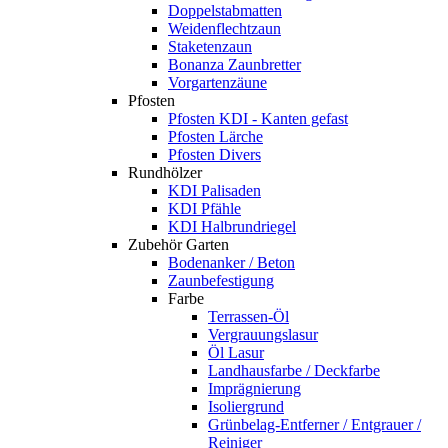
Doppelstabmatten
Weidenflechtzaun
Staketenzaun
Bonanza Zaunbretter
Vorgartenzäune
Pfosten
Pfosten KDI - Kanten gefast
Pfosten Lärche
Pfosten Divers
Rundhölzer
KDI Palisaden
KDI Pfähle
KDI Halbrundriegel
Zubehör Garten
Bodenanker / Beton
Zaunbefestigung
Farbe
Terrassen-Öl
Vergrauungslasur
Öl Lasur
Landhausfarbe / Deckfarbe
Imprägnierung
Isoliergrund
Grünbelag-Entferner / Entgrauer /
Reiniger