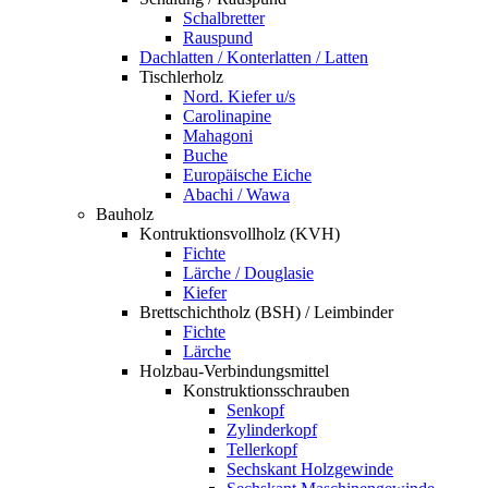
Schalbretter
Rauspund
Dachlatten / Konterlatten / Latten
Tischlerholz
Nord. Kiefer u/s
Carolinapine
Mahagoni
Buche
Europäische Eiche
Abachi / Wawa
Bauholz
Kontruktionsvollholz (KVH)
Fichte
Lärche / Douglasie
Kiefer
Brettschichtholz (BSH) / Leimbinder
Fichte
Lärche
Holzbau-Verbindungsmittel
Konstruktionsschrauben
Senkopf
Zylinderkopf
Tellerkopf
Sechskant Holzgewinde