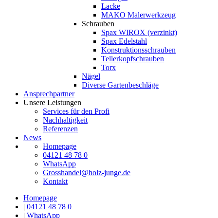
Lacke
MAKO Malerwerkzeug
Schrauben
Spax WIROX (verzinkt)
Spax Edelstahl
Konstruktionsschrauben
Tellerkopfschrauben
Torx
Nägel
Diverse Gartenbeschläge
Ansprechpartner
Unsere Leistungen
Services für den Profi
Nachhaltigkeit
Referenzen
News
Homepage
04121 48 78 0
WhatsApp
Grosshandel@holz-junge.de
Kontakt
Homepage
|
04121 48 78 0
|
WhatsApp