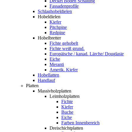
Deckel Boden Schalung
Fassadenprofile
Schlaghobeldielen
Hobeldielen
Kiefer
Pitchpine
Redpine
Hobelbretter
Fichte gehobelt
Fichte weiß grund.
Europäische / kanad. Lärche/ Douglasie
Eiche
Meranti
Amerik. Kiefer
Hobellatten
Handlauf
Platten
Massivholzplatten
Leimholzplatten
Fichte
Kiefer
Buche
Eiche
Farben Innenbereich
Dreischichtplatten