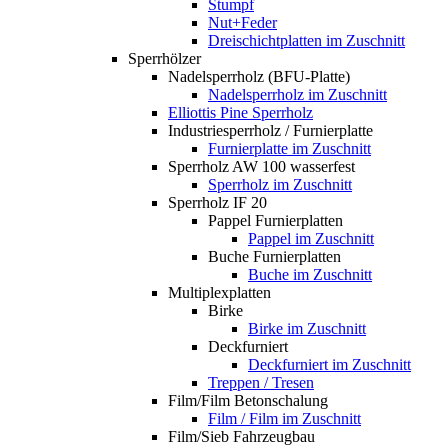
Stumpf
Nut+Feder
Dreischichtplatten im Zuschnitt
Sperrhölzer
Nadelsperrholz (BFU-Platte)
Nadelsperrholz im Zuschnitt
Elliottis Pine Sperrholz
Industriesperrholz / Furnierplatte
Furnierplatte im Zuschnitt
Sperrholz AW 100 wasserfest
Sperrholz im Zuschnitt
Sperrholz IF 20
Pappel Furnierplatten
Pappel im Zuschnitt
Buche Furnierplatten
Buche im Zuschnitt
Multiplexplatten
Birke
Birke im Zuschnitt
Deckfurniert
Deckfurniert im Zuschnitt
Treppen / Tresen
Film/Film Betonschalung
Film / Film im Zuschnitt
Film/Sieb Fahrzeugbau