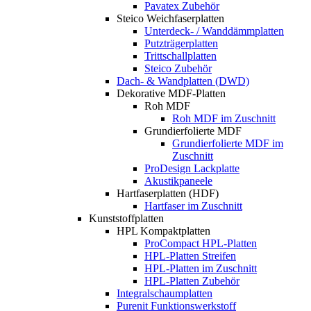
Pavatex Zubehör
Steico Weichfaserplatten
Unterdeck- / Wanddämmplatten
Putzträgerplatten
Trittschallplatten
Steico Zubehör
Dach- & Wandplatten (DWD)
Dekorative MDF-Platten
Roh MDF
Roh MDF im Zuschnitt
Grundierfolierte MDF
Grundierfolierte MDF im
Zuschnitt
ProDesign Lackplatte
Akustikpaneele
Hartfaserplatten (HDF)
Hartfaser im Zuschnitt
Kunststoffplatten
HPL Kompaktplatten
ProCompact HPL-Platten
HPL-Platten Streifen
HPL-Platten im Zuschnitt
HPL-Platten Zubehör
Integralschaumplatten
Purenit Funktionswerkstoff