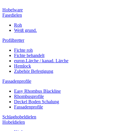
Hobelware
Fasedielen
Roh
Weiß grund.
Profilbretter
Fichte roh
Fichte behandelt
europ.Lärche / kanad. Lärche
Hemlock
Zubehör Befestigung
Fassadenprofile
Easy Rhombus Blackline
Rhombusprofile
Deckel Boden Schalung
Fassadenprofile
Schlaghobeldielen
Hobeldielen