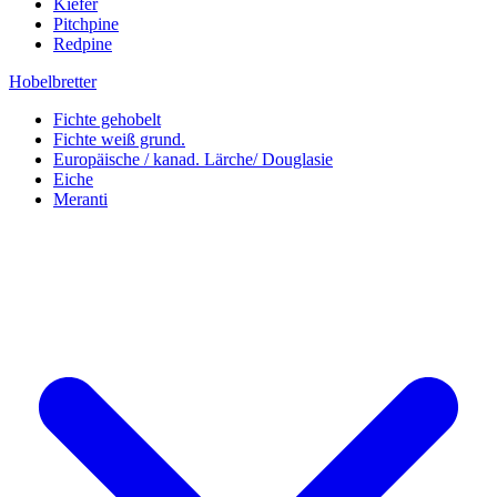
Kiefer
Pitchpine
Redpine
Hobelbretter
Fichte gehobelt
Fichte weiß grund.
Europäische / kanad. Lärche/ Douglasie
Eiche
Meranti