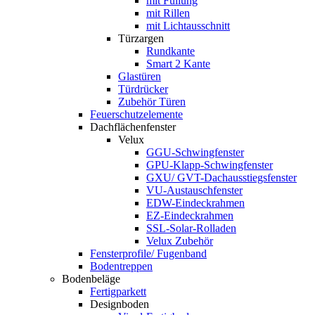
mit Füllung
mit Rillen
mit Lichtausschnitt
Türzargen
Rundkante
Smart 2 Kante
Glastüren
Türdrücker
Zubehör Türen
Feuerschutzelemente
Dachflächenfenster
Velux
GGU-Schwingfenster
GPU-Klapp-Schwingfenster
GXU/ GVT-Dachausstiegsfenster
VU-Austauschfenster
EDW-Eindeckrahmen
EZ-Eindeckrahmen
SSL-Solar-Rolladen
Velux Zubehör
Fensterprofile/ Fugenband
Bodentreppen
Bodenbeläge
Fertigparkett
Designboden