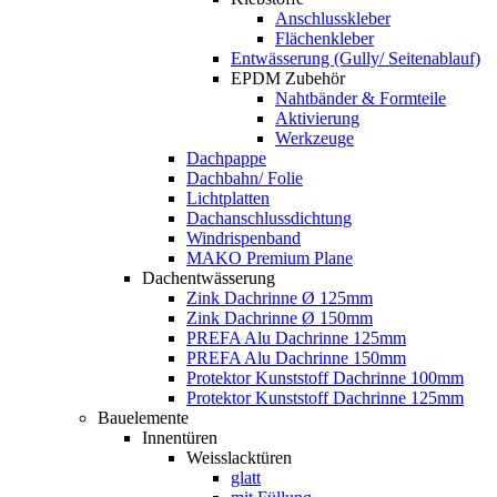
Anschlusskleber
Flächenkleber
Entwässerung (Gully/ Seitenablauf)
EPDM Zubehör
Nahtbänder & Formteile
Aktivierung
Werkzeuge
Dachpappe
Dachbahn/ Folie
Lichtplatten
Dachanschlussdichtung
Windrispenband
MAKO Premium Plane
Dachentwässerung
Zink Dachrinne Ø 125mm
Zink Dachrinne Ø 150mm
PREFA Alu Dachrinne 125mm
PREFA Alu Dachrinne 150mm
Protektor Kunststoff Dachrinne 100mm
Protektor Kunststoff Dachrinne 125mm
Bauelemente
Innentüren
Weisslacktüren
glatt