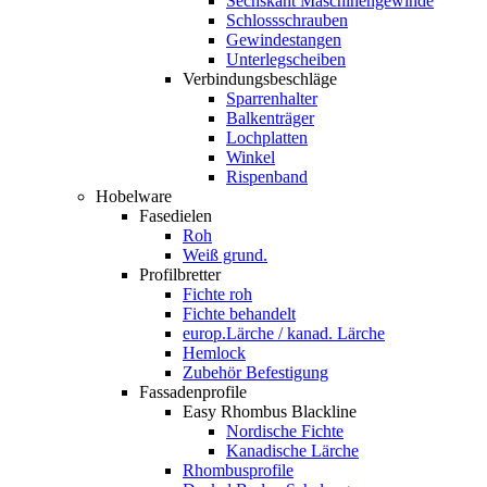
Sechskant Maschinengewinde
Schlossschrauben
Gewindestangen
Unterlegscheiben
Verbindungsbeschläge
Sparrenhalter
Balkenträger
Lochplatten
Winkel
Rispenband
Hobelware
Fasedielen
Roh
Weiß grund.
Profilbretter
Fichte roh
Fichte behandelt
europ.Lärche / kanad. Lärche
Hemlock
Zubehör Befestigung
Fassadenprofile
Easy Rhombus Blackline
Nordische Fichte
Kanadische Lärche
Rhombusprofile