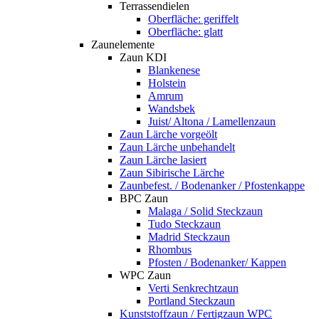
Terrassendielen
Oberfläche: geriffelt
Oberfläche: glatt
Zaunelemente
Zaun KDI
Blankenese
Holstein
Amrum
Wandsbek
Juist/ Altona / Lamellenzaun
Zaun Lärche vorgeölt
Zaun Lärche unbehandelt
Zaun Lärche lasiert
Zaun Sibirische Lärche
Zaunbefest. / Bodenanker / Pfostenkappe
BPC Zaun
Malaga / Solid Steckzaun
Tudo Steckzaun
Madrid Steckzaun
Rhombus
Pfosten / Bodenanker/ Kappen
WPC Zaun
Verti Senkrechtzaun
Portland Steckzaun
Kunststoffzaun / Fertigzaun WPC