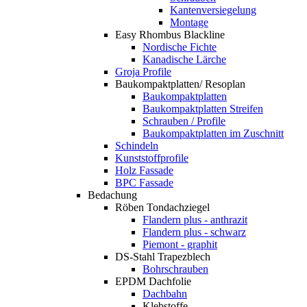
Kantenversiegelung
Montage
Easy Rhombus Blackline
Nordische Fichte
Kanadische Lärche
Groja Profile
Baukompaktplatten/ Resoplan
Baukompaktplatten
Baukompaktplatten Streifen
Schrauben / Profile
Baukompaktplatten im Zuschnitt
Schindeln
Kunststoffprofile
Holz Fassade
BPC Fassade
Bedachung
Röben Tondachziegel
Flandern plus - anthrazit
Flandern plus - schwarz
Piemont - graphit
DS-Stahl Trapezblech
Bohrschrauben
EPDM Dachfolie
Dachbahn
Klebstoffe