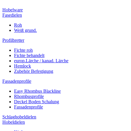
Hobelware
Fasedielen
Roh
Weiß grund.
Profilbretter
Fichte roh
Fichte behandelt
europ.Lärche / kanad. Lärche
Hemlock
Zubehör Befestigung
Fassadenprofile
Easy Rhombus Blackline
Rhombusprofile
Deckel Boden Schalung
Fassadenprofile
Schlaghobeldielen
Hobeldielen