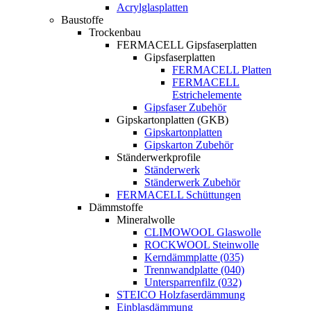
Acrylglasplatten
Baustoffe
Trockenbau
FERMACELL Gipsfaserplatten
Gipsfaserplatten
FERMACELL Platten
FERMACELL
Estrichelemente
Gipsfaser Zubehör
Gipskartonplatten (GKB)
Gipskartonplatten
Gipskarton Zubehör
Ständerwerkprofile
Ständerwerk
Ständerwerk Zubehör
FERMACELL Schüttungen
Dämmstoffe
Mineralwolle
CLIMOWOOL Glaswolle
ROCKWOOL Steinwolle
Kerndämmplatte (035)
Trennwandplatte (040)
Untersparrenfilz (032)
STEICO Holzfaserdämmung
Einblasdämmung