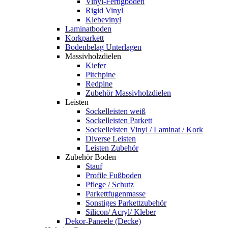
Vinyl-Fertigboden
Rigid Vinyl
Klebevinyl
Laminatboden
Korkparkett
Bodenbelag Unterlagen
Massivholzdielen
Kiefer
Pitchpine
Redpine
Zubehör Massivholzdielen
Leisten
Sockelleisten weiß
Sockelleisten Parkett
Sockelleisten Vinyl / Laminat / Kork
Diverse Leisten
Leisten Zubehör
Zubehör Boden
Stauf
Profile Fußboden
Pflege / Schutz
Parkettfugenmasse
Sonstiges Parkettzubehör
Silicon/ Acryl/ Kleber
Dekor-Paneele (Decke)