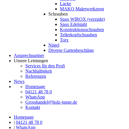
Lacke
MAKO Malerwerkzeug
Schrauben
Spax WIROX (verzinkt)
Spax Edelstahl
Konstruktionsschrauben
Tellerkopfschrauben
Torx
Nägel
Diverse Gartenbeschläge
Ansprechpartner
Unsere Leistungen
Services für den Profi
Nachhaltigkeit
Referenzen
News
Homepage
04121 48 78 0
WhatsApp
Grosshandel@holz-junge.de
Kontakt
Homepage
|
04121 48 78 0
|
WhatsApp