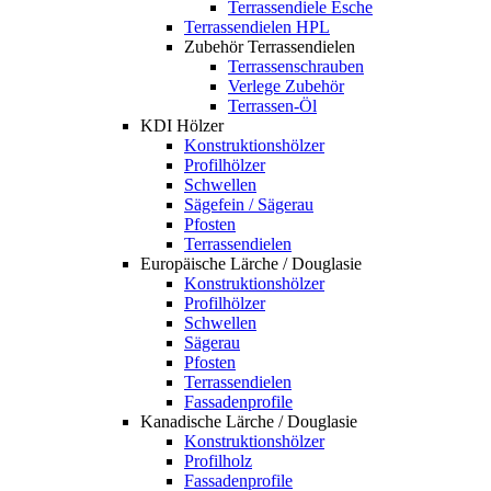
Terrassendiele Esche
Terrassendielen HPL
Zubehör Terrassendielen
Terrassenschrauben
Verlege Zubehör
Terrassen-Öl
KDI Hölzer
Konstruktionshölzer
Profilhölzer
Schwellen
Sägefein / Sägerau
Pfosten
Terrassendielen
Europäische Lärche / Douglasie
Konstruktionshölzer
Profilhölzer
Schwellen
Sägerau
Pfosten
Terrassendielen
Fassadenprofile
Kanadische Lärche / Douglasie
Konstruktionshölzer
Profilholz
Fassadenprofile