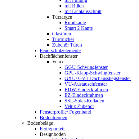
mit Füllung
mit Rillen
mit Lichtausschnitt
Türzargen
Rundkante
Smart 2 Kante
Glastüren
Türdrücker
Zubehör Türen
Feuerschutzelemente
Dachflächenfenster
Velux
GGU-Schwingfenster
GPU-Klapp-Schwingfenster
GXU/ GVT-Dachausstiegsfenster
VU-Austauschfenster
EDW-Eindeckrahmen
EZ-Eindeckrahmen
SSL-Solar-Rolladen
Velux Zubehör
Fensterprofile/ Fugenband
Bodentreppen
Bodenbeläge
Fertigparkett
Designboden