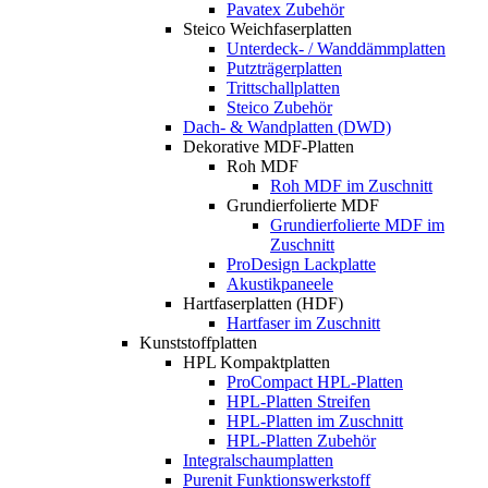
Pavatex Zubehör
Steico Weichfaserplatten
Unterdeck- / Wanddämmplatten
Putzträgerplatten
Trittschallplatten
Steico Zubehör
Dach- & Wandplatten (DWD)
Dekorative MDF-Platten
Roh MDF
Roh MDF im Zuschnitt
Grundierfolierte MDF
Grundierfolierte MDF im
Zuschnitt
ProDesign Lackplatte
Akustikpaneele
Hartfaserplatten (HDF)
Hartfaser im Zuschnitt
Kunststoffplatten
HPL Kompaktplatten
ProCompact HPL-Platten
HPL-Platten Streifen
HPL-Platten im Zuschnitt
HPL-Platten Zubehör
Integralschaumplatten
Purenit Funktionswerkstoff