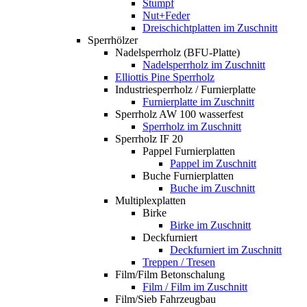
Stumpf
Nut+Feder
Dreischichtplatten im Zuschnitt
Sperrhölzer
Nadelsperrholz (BFU-Platte)
Nadelsperrholz im Zuschnitt
Elliottis Pine Sperrholz
Industriesperrholz / Furnierplatte
Furnierplatte im Zuschnitt
Sperrholz AW 100 wasserfest
Sperrholz im Zuschnitt
Sperrholz IF 20
Pappel Furnierplatten
Pappel im Zuschnitt
Buche Furnierplatten
Buche im Zuschnitt
Multiplexplatten
Birke
Birke im Zuschnitt
Deckfurniert
Deckfurniert im Zuschnitt
Treppen / Tresen
Film/Film Betonschalung
Film / Film im Zuschnitt
Film/Sieb Fahrzeugbau