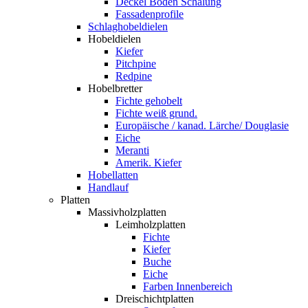
Deckel Boden Schalung
Fassadenprofile
Schlaghobeldielen
Hobeldielen
Kiefer
Pitchpine
Redpine
Hobelbretter
Fichte gehobelt
Fichte weiß grund.
Europäische / kanad. Lärche/ Douglasie
Eiche
Meranti
Amerik. Kiefer
Hobellatten
Handlauf
Platten
Massivholzplatten
Leimholzplatten
Fichte
Kiefer
Buche
Eiche
Farben Innenbereich
Dreischichtplatten