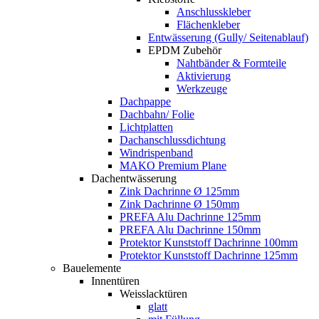
Anschlusskleber
Flächenkleber
Entwässerung (Gully/ Seitenablauf)
EPDM Zubehör
Nahtbänder & Formteile
Aktivierung
Werkzeuge
Dachpappe
Dachbahn/ Folie
Lichtplatten
Dachanschlussdichtung
Windrispenband
MAKO Premium Plane
Dachentwässerung
Zink Dachrinne Ø 125mm
Zink Dachrinne Ø 150mm
PREFA Alu Dachrinne 125mm
PREFA Alu Dachrinne 150mm
Protektor Kunststoff Dachrinne 100mm
Protektor Kunststoff Dachrinne 125mm
Bauelemente
Innentüren
Weisslacktüren
glatt