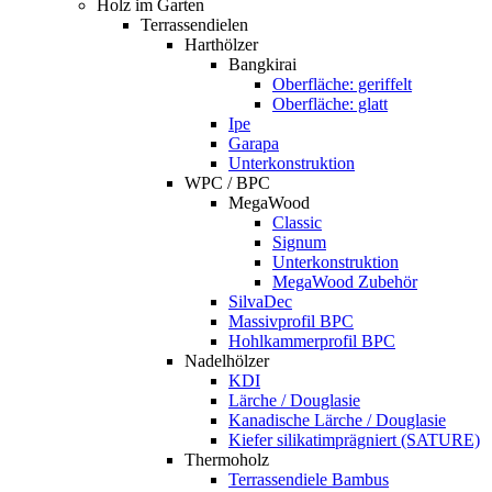
Holz im Garten
Terrassendielen
Harthölzer
Bangkirai
Oberfläche: geriffelt
Oberfläche: glatt
Ipe
Garapa
Unterkonstruktion
WPC / BPC
MegaWood
Classic
Signum
Unterkonstruktion
MegaWood Zubehör
SilvaDec
Massivprofil BPC
Hohlkammerprofil BPC
Nadelhölzer
KDI
Lärche / Douglasie
Kanadische Lärche / Douglasie
Kiefer silikatimprägniert (SATURE)
Thermoholz
Terrassendiele Bambus