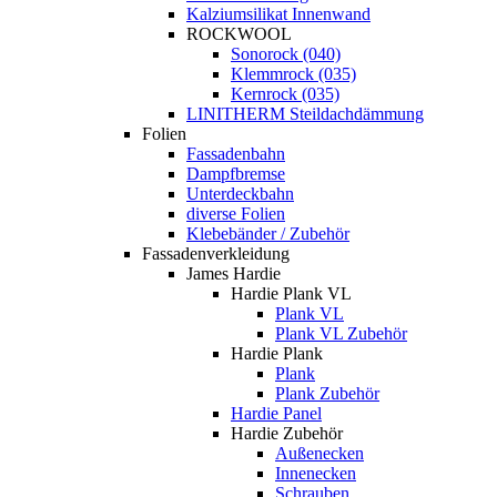
Kalziumsilikat Innenwand
ROCKWOOL
Sonorock (040)
Klemmrock (035)
Kernrock (035)
LINITHERM Steildachdämmung
Folien
Fassadenbahn
Dampfbremse
Unterdeckbahn
diverse Folien
Klebebänder / Zubehör
Fassadenverkleidung
James Hardie
Hardie Plank VL
Plank VL
Plank VL Zubehör
Hardie Plank
Plank
Plank Zubehör
Hardie Panel
Hardie Zubehör
Außenecken
Innenecken
Schrauben