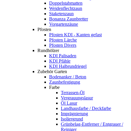
Doppelstabmatten
Weidenflechtzaun
Staketenzaun
Bonanza Zaunbretter
Vorgartenzäune
Pfosten
Pfosten KDI - Kanten gefast
Pfosten Lärche
Pfosten Divers
Rundhölzer
KDI Palisaden
KDI Pfähle
KDI Halbrundriegel
Zubehör Garten
Bodenanker / Beton
Zaunbefestigung
Farbe
Terrassen-Öl
Vergrauungslasur
Öl Lasur
Landhausfarbe / Deckfarbe
Imprägnierung
Isoliergrund
Grünbelag-Entferner / Entgrauer /
Reiniger