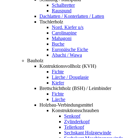
Schalbretter
Rauspund
Dachlatten / Konterlatten / Latten
Tischlerholz
Nord. Kiefer u/s
Carolinapine
Mahagoni
Buche
Europäische Eiche
Abachi / Wawa
Bauholz
Kontruktionsvollholz (KVH)
Fichte
Lärche / Douglasie
Kiefer
Brettschichtholz (BSH) / Leimbinder
Fichte
Lärche
Holzbau-Verbindungsmittel
Konstruktionsschrauben
Senkopf
Zylinderkopf
Tellerkopf
Sechskant Holzgewinde