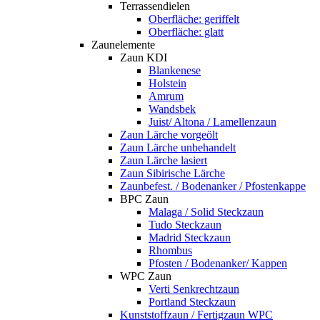
Terrassendielen
Oberfläche: geriffelt
Oberfläche: glatt
Zaunelemente
Zaun KDI
Blankenese
Holstein
Amrum
Wandsbek
Juist/ Altona / Lamellenzaun
Zaun Lärche vorgeölt
Zaun Lärche unbehandelt
Zaun Lärche lasiert
Zaun Sibirische Lärche
Zaunbefest. / Bodenanker / Pfostenkappe
BPC Zaun
Malaga / Solid Steckzaun
Tudo Steckzaun
Madrid Steckzaun
Rhombus
Pfosten / Bodenanker/ Kappen
WPC Zaun
Verti Senkrechtzaun
Portland Steckzaun
Kunststoffzaun / Fertigzaun WPC