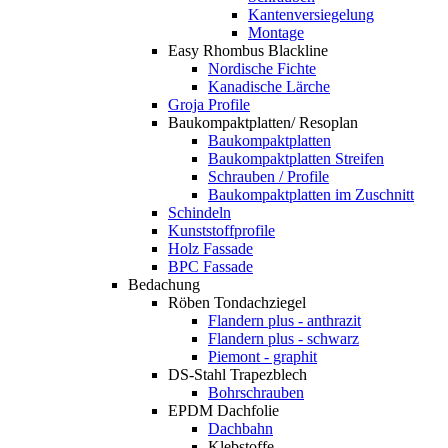
Kantenversiegelung
Montage
Easy Rhombus Blackline
Nordische Fichte
Kanadische Lärche
Groja Profile
Baukompaktplatten/ Resoplan
Baukompaktplatten
Baukompaktplatten Streifen
Schrauben / Profile
Baukompaktplatten im Zuschnitt
Schindeln
Kunststoffprofile
Holz Fassade
BPC Fassade
Bedachung
Röben Tondachziegel
Flandern plus - anthrazit
Flandern plus - schwarz
Piemont - graphit
DS-Stahl Trapezblech
Bohrschrauben
EPDM Dachfolie
Dachbahn
Klebstoffe