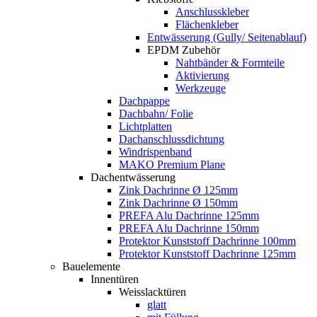
Anschlusskleber
Flächenkleber
Entwässerung (Gully/ Seitenablauf)
EPDM Zubehör
Nahtbänder & Formteile
Aktivierung
Werkzeuge
Dachpappe
Dachbahn/ Folie
Lichtplatten
Dachanschlussdichtung
Windrispenband
MAKO Premium Plane
Dachentwässerung
Zink Dachrinne Ø 125mm
Zink Dachrinne Ø 150mm
PREFA Alu Dachrinne 125mm
PREFA Alu Dachrinne 150mm
Protektor Kunststoff Dachrinne 100mm
Protektor Kunststoff Dachrinne 125mm
Bauelemente
Innentüren
Weisslacktüren
glatt