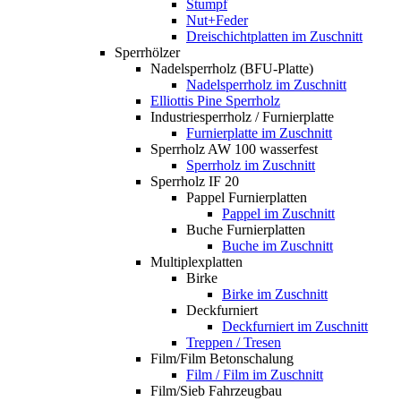
Stumpf
Nut+Feder
Dreischichtplatten im Zuschnitt
Sperrhölzer
Nadelsperrholz (BFU-Platte)
Nadelsperrholz im Zuschnitt
Elliottis Pine Sperrholz
Industriesperrholz / Furnierplatte
Furnierplatte im Zuschnitt
Sperrholz AW 100 wasserfest
Sperrholz im Zuschnitt
Sperrholz IF 20
Pappel Furnierplatten
Pappel im Zuschnitt
Buche Furnierplatten
Buche im Zuschnitt
Multiplexplatten
Birke
Birke im Zuschnitt
Deckfurniert
Deckfurniert im Zuschnitt
Treppen / Tresen
Film/Film Betonschalung
Film / Film im Zuschnitt
Film/Sieb Fahrzeugbau