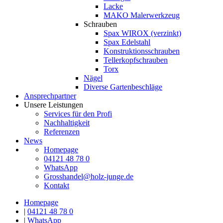
Lacke
MAKO Malerwerkzeug
Schrauben
Spax WIROX (verzinkt)
Spax Edelstahl
Konstruktionsschrauben
Tellerkopfschrauben
Torx
Nägel
Diverse Gartenbeschläge
Ansprechpartner
Unsere Leistungen
Services für den Profi
Nachhaltigkeit
Referenzen
News
Homepage
04121 48 78 0
WhatsApp
Grosshandel@holz-junge.de
Kontakt
Homepage
|
04121 48 78 0
|
WhatsApp