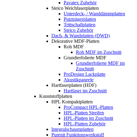
Pavatex Zubehör
Steico Weichfaserplatten
Unterdeck- / Wanddämmplatten
Putzträgerplatten
Trittschallplatten
Steico Zubehör
Dach- & Wandplatten (DWD)
Dekorative MDF-Platten
Roh MDF
Roh MDF im Zuschnitt
Grundierfolierte MDF
Grundierfolierte MDF im
Zuschnitt
ProDesign Lackplatte
Akustikpaneele
Hartfaserplatten (HDF)
Hartfaser im Zuschnitt
Kunststoffplatten
HPL Kompaktplatten
ProCompact HPL-Platten
HPL-Platten Streifen
HPL-Platten im Zuschnitt
HPL-Platten Zubehör
Integralschaumplatten
Purenit Funktionswerkstoff