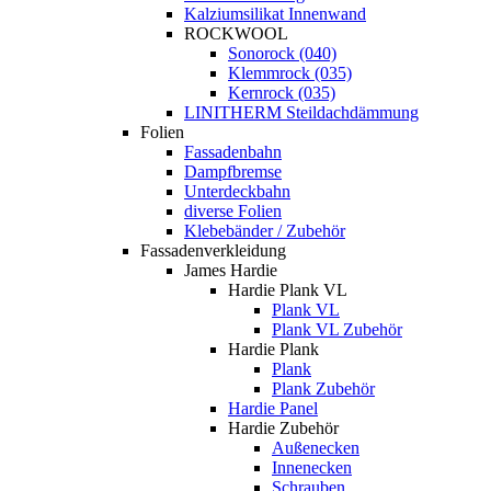
Kalziumsilikat Innenwand
ROCKWOOL
Sonorock (040)
Klemmrock (035)
Kernrock (035)
LINITHERM Steildachdämmung
Folien
Fassadenbahn
Dampfbremse
Unterdeckbahn
diverse Folien
Klebebänder / Zubehör
Fassadenverkleidung
James Hardie
Hardie Plank VL
Plank VL
Plank VL Zubehör
Hardie Plank
Plank
Plank Zubehör
Hardie Panel
Hardie Zubehör
Außenecken
Innenecken
Schrauben