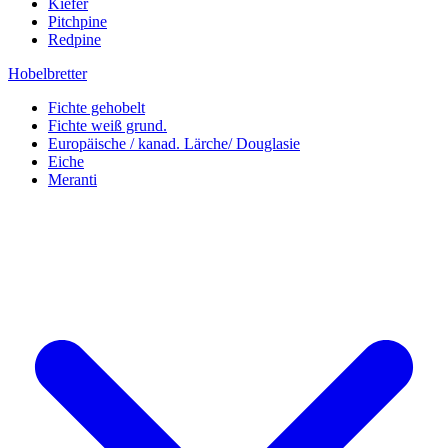
Kiefer
Pitchpine
Redpine
Hobelbretter
Fichte gehobelt
Fichte weiß grund.
Europäische / kanad. Lärche/ Douglasie
Eiche
Meranti