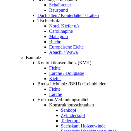
Schalbretter
Rauspund
Dachlatten / Konterlatten / Latten
Tischlerholz
Nord. Kiefer u/s
Carolinapine
Mahagoni
Buche
Europäische Eiche
Abachi / Wawa
Bauholz
Kontruktionsvollholz (KVH)
Fichte
Lärche / Douglasie
Kiefer
Brettschichtholz (BSH) / Leimbinder
Fichte
Lärche
Holzbau-Verbindungsmittel
Konstruktionsschrauben
Senkopf
Zylinderkopf
Tellerkopf
Sechskant Holzgewinde