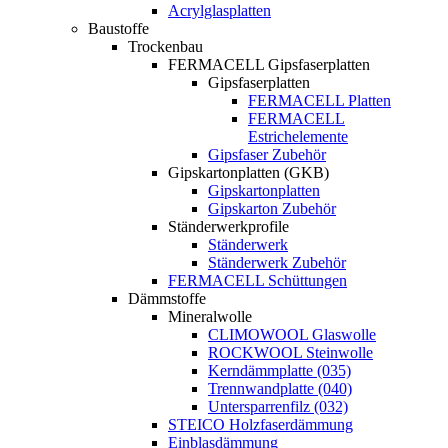
Acrylglasplatten
Baustoffe
Trockenbau
FERMACELL Gipsfaserplatten
Gipsfaserplatten
FERMACELL Platten
FERMACELL
Estrichelemente
Gipsfaser Zubehör
Gipskartonplatten (GKB)
Gipskartonplatten
Gipskarton Zubehör
Ständerwerkprofile
Ständerwerk
Ständerwerk Zubehör
FERMACELL Schüttungen
Dämmstoffe
Mineralwolle
CLIMOWOOL Glaswolle
ROCKWOOL Steinwolle
Kerndämmplatte (035)
Trennwandplatte (040)
Untersparrenfilz (032)
STEICO Holzfaserdämmung
Einblasdämmung