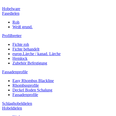
Hobelware
Fasedielen
Roh
Weiß grund.
Profilbretter
Fichte roh
Fichte behandelt
europ.Lärche / kanad. Lärche
Hemlock
Zubehör Befestigung
Fassadenprofile
Easy Rhombus Blackline
Rhombusprofile
Deckel Boden Schalung
Fassadenprofile
Schlaghobeldielen
Hobeldielen