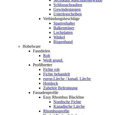
Sechskant Maschinengewinde
Schlossschrauben
Gewindestangen
Unterlegscheiben
Verbindungsbeschläge
Sparrenhalter
Balkenträger
Lochplatten
Winkel
Rispenband
Hobelware
Fasedielen
Roh
Weiß grund.
Profilbretter
Fichte roh
Fichte behandelt
europ.Lärche / kanad. Lärche
Hemlock
Zubehör Befestigung
Fassadenprofile
Easy Rhombus Blackline
Nordische Fichte
Kanadische Lärche
Rhombusprofile