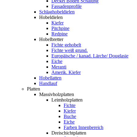
Deckel Boden Schalung
Fassadenprofile
Schlaghobeldielen
Hobeldielen
Kiefer
Pitchpine
Redpine
Hobelbretter
Fichte gehobelt
Fichte weiß grund.
Europäische / kanad. Lärche/ Douglasie
Eiche
Meranti
Amerik. Kiefer
Hobellatten
Handlauf
Platten
Massivholzplatten
Leimholzplatten
Fichte
Kiefer
Buche
Eiche
Farben Innenbereich
Dreischichtplatten