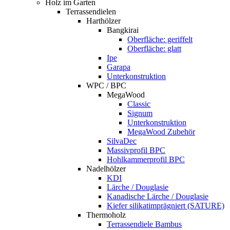
Holz im Garten
Terrassendielen
Harthölzer
Bangkirai
Oberfläche: geriffelt
Oberfläche: glatt
Ipe
Garapa
Unterkonstruktion
WPC / BPC
MegaWood
Classic
Signum
Unterkonstruktion
MegaWood Zubehör
SilvaDec
Massivprofil BPC
Hohlkammerprofil BPC
Nadelhölzer
KDI
Lärche / Douglasie
Kanadische Lärche / Douglasie
Kiefer silikatimprägniert (SATURE)
Thermoholz
Terrassendiele Bambus