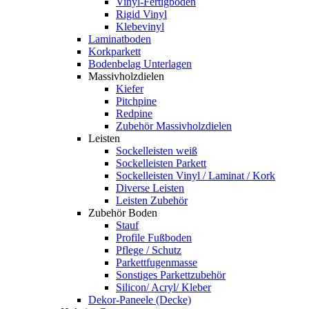
Vinyl-Fertigboden
Rigid Vinyl
Klebevinyl
Laminatboden
Korkparkett
Bodenbelag Unterlagen
Massivholzdielen
Kiefer
Pitchpine
Redpine
Zubehör Massivholzdielen
Leisten
Sockelleisten weiß
Sockelleisten Parkett
Sockelleisten Vinyl / Laminat / Kork
Diverse Leisten
Leisten Zubehör
Zubehör Boden
Stauf
Profile Fußboden
Pflege / Schutz
Parkettfugenmasse
Sonstiges Parkettzubehör
Silicon/ Acryl/ Kleber
Dekor-Paneele (Decke)