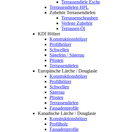
Terrassendiele Esche
Terrassendielen HPL
Zubehör Terrassendielen
Terrassenschrauben
Verlege Zubehör
Terrassen-Öl
KDI Hölzer
Konstruktionshölzer
Profilhölzer
Schwellen
Sägefein / Sägerau
Pfosten
Terrassendielen
Europäische Lärche / Douglasie
Konstruktionshölzer
Profilhölzer
Schwellen
Sägerau
Pfosten
Terrassendielen
Fassadenprofile
Kanadische Lärche / Douglasie
Konstruktionshölzer
Profilholz
Fassadenprofile