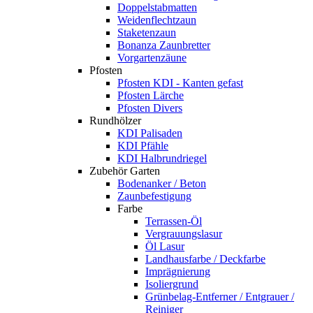
Doppelstabmatten
Weidenflechtzaun
Staketenzaun
Bonanza Zaunbretter
Vorgartenzäune
Pfosten
Pfosten KDI - Kanten gefast
Pfosten Lärche
Pfosten Divers
Rundhölzer
KDI Palisaden
KDI Pfähle
KDI Halbrundriegel
Zubehör Garten
Bodenanker / Beton
Zaunbefestigung
Farbe
Terrassen-Öl
Vergrauungslasur
Öl Lasur
Landhausfarbe / Deckfarbe
Imprägnierung
Isoliergrund
Grünbelag-Entferner / Entgrauer /
Reiniger