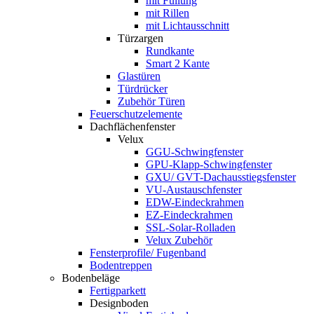
mit Füllung
mit Rillen
mit Lichtausschnitt
Türzargen
Rundkante
Smart 2 Kante
Glastüren
Türdrücker
Zubehör Türen
Feuerschutzelemente
Dachflächenfenster
Velux
GGU-Schwingfenster
GPU-Klapp-Schwingfenster
GXU/ GVT-Dachausstiegsfenster
VU-Austauschfenster
EDW-Eindeckrahmen
EZ-Eindeckrahmen
SSL-Solar-Rolladen
Velux Zubehör
Fensterprofile/ Fugenband
Bodentreppen
Bodenbeläge
Fertigparkett
Designboden