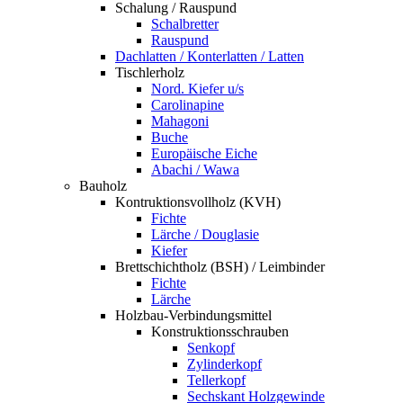
Schalung / Rauspund
Schalbretter
Rauspund
Dachlatten / Konterlatten / Latten
Tischlerholz
Nord. Kiefer u/s
Carolinapine
Mahagoni
Buche
Europäische Eiche
Abachi / Wawa
Bauholz
Kontruktionsvollholz (KVH)
Fichte
Lärche / Douglasie
Kiefer
Brettschichtholz (BSH) / Leimbinder
Fichte
Lärche
Holzbau-Verbindungsmittel
Konstruktionsschrauben
Senkopf
Zylinderkopf
Tellerkopf
Sechskant Holzgewinde