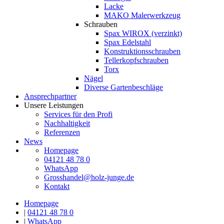
Lacke
MAKO Malerwerkzeug
Schrauben
Spax WIROX (verzinkt)
Spax Edelstahl
Konstruktionsschrauben
Tellerkopfschrauben
Torx
Nägel
Diverse Gartenbeschläge
Ansprechpartner
Unsere Leistungen
Services für den Profi
Nachhaltigkeit
Referenzen
News
Homepage
04121 48 78 0
WhatsApp
Grosshandel@holz-junge.de
Kontakt
Homepage
|
04121 48 78 0
|
WhatsApp