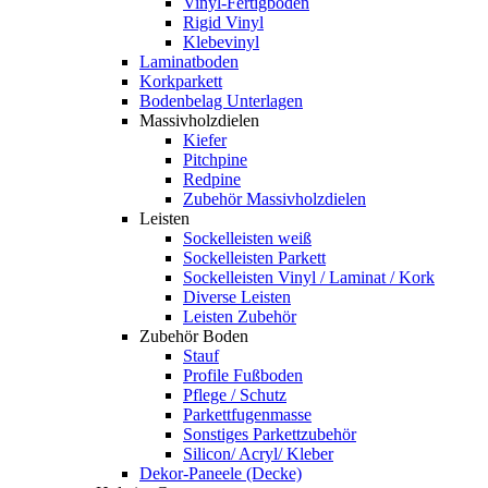
Vinyl-Fertigboden
Rigid Vinyl
Klebevinyl
Laminatboden
Korkparkett
Bodenbelag Unterlagen
Massivholzdielen
Kiefer
Pitchpine
Redpine
Zubehör Massivholzdielen
Leisten
Sockelleisten weiß
Sockelleisten Parkett
Sockelleisten Vinyl / Laminat / Kork
Diverse Leisten
Leisten Zubehör
Zubehör Boden
Stauf
Profile Fußboden
Pflege / Schutz
Parkettfugenmasse
Sonstiges Parkettzubehör
Silicon/ Acryl/ Kleber
Dekor-Paneele (Decke)