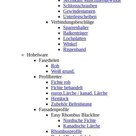
Sechskant Maschinengewinde
Schlossschrauben
Gewindestangen
Unterlegscheiben
Verbindungsbeschläge
Sparrenhalter
Balkenträger
Lochplatten
Winkel
Rispenband
Hobelware
Fasedielen
Roh
Weiß grund.
Profilbretter
Fichte roh
Fichte behandelt
europ.Lärche / kanad. Lärche
Hemlock
Zubehör Befestigung
Fassadenprofile
Easy Rhombus Blackline
Nordische Fichte
Kanadische Lärche
Rhombusprofile