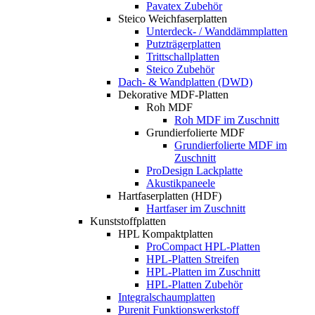
Pavatex Zubehör
Steico Weichfaserplatten
Unterdeck- / Wanddämmplatten
Putzträgerplatten
Trittschallplatten
Steico Zubehör
Dach- & Wandplatten (DWD)
Dekorative MDF-Platten
Roh MDF
Roh MDF im Zuschnitt
Grundierfolierte MDF
Grundierfolierte MDF im
Zuschnitt
ProDesign Lackplatte
Akustikpaneele
Hartfaserplatten (HDF)
Hartfaser im Zuschnitt
Kunststoffplatten
HPL Kompaktplatten
ProCompact HPL-Platten
HPL-Platten Streifen
HPL-Platten im Zuschnitt
HPL-Platten Zubehör
Integralschaumplatten
Purenit Funktionswerkstoff