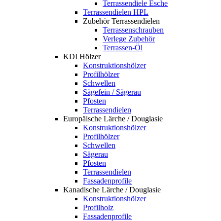
Terrassendiele Esche
Terrassendielen HPL
Zubehör Terrassendielen
Terrassenschrauben
Verlege Zubehör
Terrassen-Öl
KDI Hölzer
Konstruktionshölzer
Profilhölzer
Schwellen
Sägefein / Sägerau
Pfosten
Terrassendielen
Europäische Lärche / Douglasie
Konstruktionshölzer
Profilhölzer
Schwellen
Sägerau
Pfosten
Terrassendielen
Fassadenprofile
Kanadische Lärche / Douglasie
Konstruktionshölzer
Profilholz
Fassadenprofile