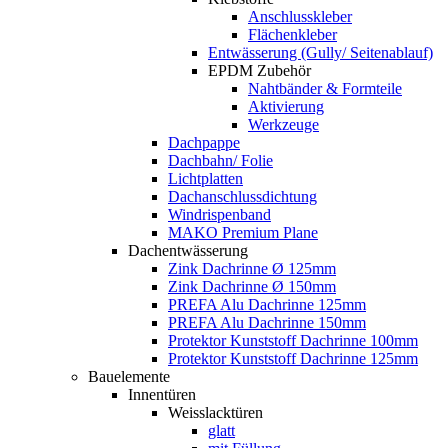
Anschlusskleber
Flächenkleber
Entwässerung (Gully/ Seitenablauf)
EPDM Zubehör
Nahtbänder & Formteile
Aktivierung
Werkzeuge
Dachpappe
Dachbahn/ Folie
Lichtplatten
Dachanschlussdichtung
Windrispenband
MAKO Premium Plane
Dachentwässerung
Zink Dachrinne Ø 125mm
Zink Dachrinne Ø 150mm
PREFA Alu Dachrinne 125mm
PREFA Alu Dachrinne 150mm
Protektor Kunststoff Dachrinne 100mm
Protektor Kunststoff Dachrinne 125mm
Bauelemente
Innentüren
Weisslacktüren
glatt