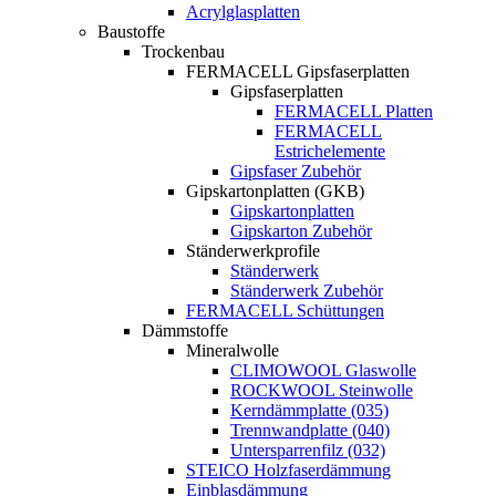
Acrylglasplatten
Baustoffe
Trockenbau
FERMACELL Gipsfaserplatten
Gipsfaserplatten
FERMACELL Platten
FERMACELL
Estrichelemente
Gipsfaser Zubehör
Gipskartonplatten (GKB)
Gipskartonplatten
Gipskarton Zubehör
Ständerwerkprofile
Ständerwerk
Ständerwerk Zubehör
FERMACELL Schüttungen
Dämmstoffe
Mineralwolle
CLIMOWOOL Glaswolle
ROCKWOOL Steinwolle
Kerndämmplatte (035)
Trennwandplatte (040)
Untersparrenfilz (032)
STEICO Holzfaserdämmung
Einblasdämmung