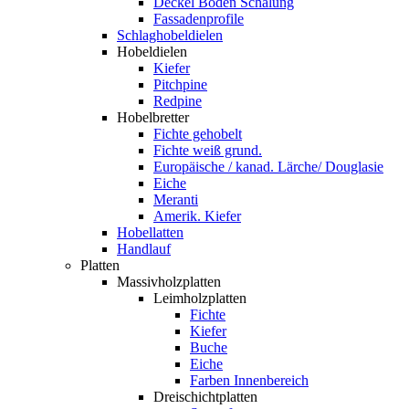
Deckel Boden Schalung
Fassadenprofile
Schlaghobeldielen
Hobeldielen
Kiefer
Pitchpine
Redpine
Hobelbretter
Fichte gehobelt
Fichte weiß grund.
Europäische / kanad. Lärche/ Douglasie
Eiche
Meranti
Amerik. Kiefer
Hobellatten
Handlauf
Platten
Massivholzplatten
Leimholzplatten
Fichte
Kiefer
Buche
Eiche
Farben Innenbereich
Dreischichtplatten