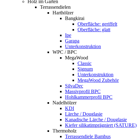
Holz im Garten
Terrassendielen
Harthölzer
Bangkirai
Oberfläche: geriffelt
Oberfläche: glatt
Ipe
Garapa
Unterkonstruktion
WPC / BPC
MegaWood
Classic
Signum
Unterkonstruktion
MegaWood Zubehör
SilvaDec
Massivprofil BPC
Hohlkammerprofil BPC
Nadelhölzer
KDI
Lärche / Douglasie
Kanadische Lärche / Douglasie
Kiefer silikatimprägniert (SATURE)
Thermoholz
Terrassendiele Bambus