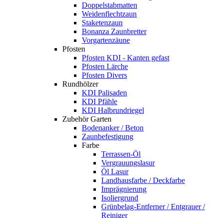
Doppelstabmatten
Weidenflechtzaun
Staketenzaun
Bonanza Zaunbretter
Vorgartenzäune
Pfosten
Pfosten KDI - Kanten gefast
Pfosten Lärche
Pfosten Divers
Rundhölzer
KDI Palisaden
KDI Pfähle
KDI Halbrundriegel
Zubehör Garten
Bodenanker / Beton
Zaunbefestigung
Farbe
Terrassen-Öl
Vergrauungslasur
Öl Lasur
Landhausfarbe / Deckfarbe
Imprägnierung
Isoliergrund
Grünbelag-Entferner / Entgrauer /
Reiniger