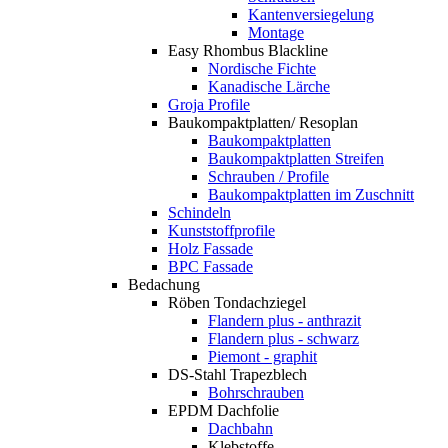
Kantenversiegelung
Montage
Easy Rhombus Blackline
Nordische Fichte
Kanadische Lärche
Groja Profile
Baukompaktplatten/ Resoplan
Baukompaktplatten
Baukompaktplatten Streifen
Schrauben / Profile
Baukompaktplatten im Zuschnitt
Schindeln
Kunststoffprofile
Holz Fassade
BPC Fassade
Bedachung
Röben Tondachziegel
Flandern plus - anthrazit
Flandern plus - schwarz
Piemont - graphit
DS-Stahl Trapezblech
Bohrschrauben
EPDM Dachfolie
Dachbahn
Klebstoffe