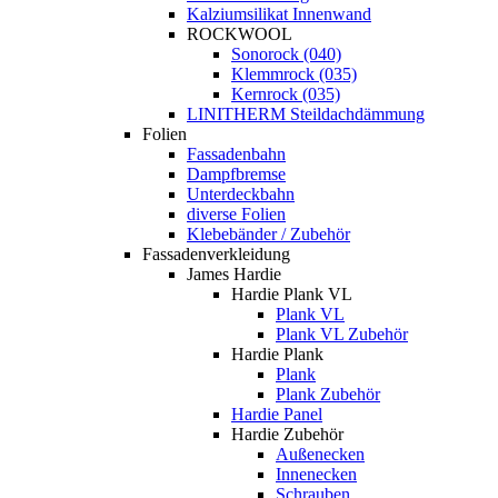
Kalziumsilikat Innenwand
ROCKWOOL
Sonorock (040)
Klemmrock (035)
Kernrock (035)
LINITHERM Steildachdämmung
Folien
Fassadenbahn
Dampfbremse
Unterdeckbahn
diverse Folien
Klebebänder / Zubehör
Fassadenverkleidung
James Hardie
Hardie Plank VL
Plank VL
Plank VL Zubehör
Hardie Plank
Plank
Plank Zubehör
Hardie Panel
Hardie Zubehör
Außenecken
Innenecken
Schrauben