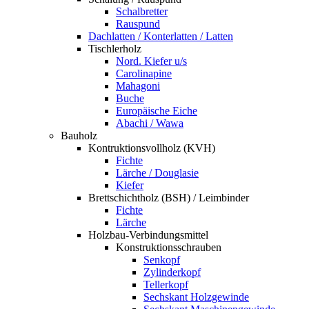
Schalbretter
Rauspund
Dachlatten / Konterlatten / Latten
Tischlerholz
Nord. Kiefer u/s
Carolinapine
Mahagoni
Buche
Europäische Eiche
Abachi / Wawa
Bauholz
Kontruktionsvollholz (KVH)
Fichte
Lärche / Douglasie
Kiefer
Brettschichtholz (BSH) / Leimbinder
Fichte
Lärche
Holzbau-Verbindungsmittel
Konstruktionsschrauben
Senkopf
Zylinderkopf
Tellerkopf
Sechskant Holzgewinde