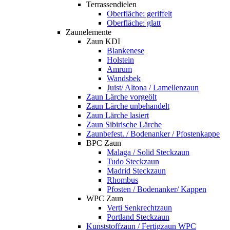
Terrassendielen
Oberfläche: geriffelt
Oberfläche: glatt
Zaunelemente
Zaun KDI
Blankenese
Holstein
Amrum
Wandsbek
Juist/ Altona / Lamellenzaun
Zaun Lärche vorgeölt
Zaun Lärche unbehandelt
Zaun Lärche lasiert
Zaun Sibirische Lärche
Zaunbefest. / Bodenanker / Pfostenkappe
BPC Zaun
Malaga / Solid Steckzaun
Tudo Steckzaun
Madrid Steckzaun
Rhombus
Pfosten / Bodenanker/ Kappen
WPC Zaun
Verti Senkrechtzaun
Portland Steckzaun
Kunststoffzaun / Fertigzaun WPC