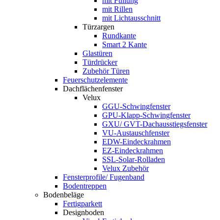
mit Füllung
mit Rillen
mit Lichtausschnitt
Türzargen
Rundkante
Smart 2 Kante
Glastüren
Türdrücker
Zubehör Türen
Feuerschutzelemente
Dachflächenfenster
Velux
GGU-Schwingfenster
GPU-Klapp-Schwingfenster
GXU/ GVT-Dachausstiegsfenster
VU-Austauschfenster
EDW-Eindeckrahmen
EZ-Eindeckrahmen
SSL-Solar-Rolladen
Velux Zubehör
Fensterprofile/ Fugenband
Bodentreppen
Bodenbeläge
Fertigparkett
Designboden