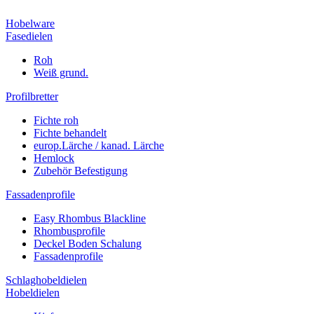
Hobelware
Fasedielen
Roh
Weiß grund.
Profilbretter
Fichte roh
Fichte behandelt
europ.Lärche / kanad. Lärche
Hemlock
Zubehör Befestigung
Fassadenprofile
Easy Rhombus Blackline
Rhombusprofile
Deckel Boden Schalung
Fassadenprofile
Schlaghobeldielen
Hobeldielen