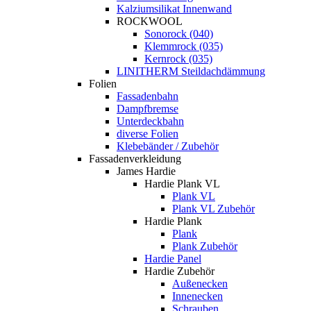
Kalziumsilikat Innenwand
ROCKWOOL
Sonorock (040)
Klemmrock (035)
Kernrock (035)
LINITHERM Steildachdämmung
Folien
Fassadenbahn
Dampfbremse
Unterdeckbahn
diverse Folien
Klebebänder / Zubehör
Fassadenverkleidung
James Hardie
Hardie Plank VL
Plank VL
Plank VL Zubehör
Hardie Plank
Plank
Plank Zubehör
Hardie Panel
Hardie Zubehör
Außenecken
Innenecken
Schrauben