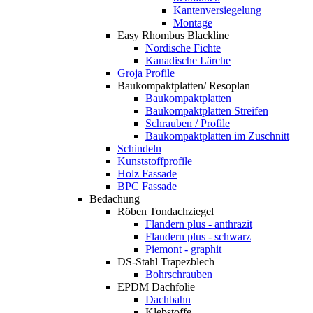
Kantenversiegelung
Montage
Easy Rhombus Blackline
Nordische Fichte
Kanadische Lärche
Groja Profile
Baukompaktplatten/ Resoplan
Baukompaktplatten
Baukompaktplatten Streifen
Schrauben / Profile
Baukompaktplatten im Zuschnitt
Schindeln
Kunststoffprofile
Holz Fassade
BPC Fassade
Bedachung
Röben Tondachziegel
Flandern plus - anthrazit
Flandern plus - schwarz
Piemont - graphit
DS-Stahl Trapezblech
Bohrschrauben
EPDM Dachfolie
Dachbahn
Klebstoffe