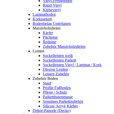
Vinyl-Fertigboden
Rigid Vinyl
Klebevinyl
Laminatboden
Korkparkett
Bodenbelag Unterlagen
Massivholzdielen
Kiefer
Pitchpine
Redpine
Zubehör Massivholzdielen
Leisten
Sockelleisten weiß
Sockelleisten Parkett
Sockelleisten Vinyl / Laminat / Kork
Diverse Leisten
Leisten Zubehör
Zubehör Boden
Stauf
Profile Fußboden
Pflege / Schutz
Parkettfugenmasse
Sonstiges Parkettzubehör
Silicon/ Acryl/ Kleber
Dekor-Paneele (Decke)