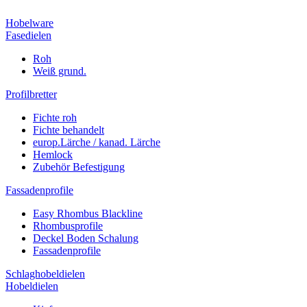
Hobelware
Fasedielen
Roh
Weiß grund.
Profilbretter
Fichte roh
Fichte behandelt
europ.Lärche / kanad. Lärche
Hemlock
Zubehör Befestigung
Fassadenprofile
Easy Rhombus Blackline
Rhombusprofile
Deckel Boden Schalung
Fassadenprofile
Schlaghobeldielen
Hobeldielen