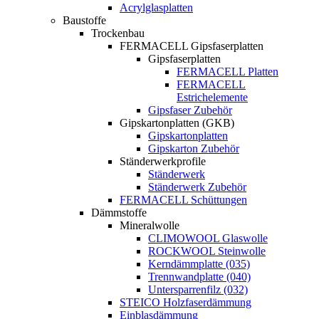
Acrylglasplatten
Baustoffe
Trockenbau
FERMACELL Gipsfaserplatten
Gipsfaserplatten
FERMACELL Platten
FERMACELL
Estrichelemente
Gipsfaser Zubehör
Gipskartonplatten (GKB)
Gipskartonplatten
Gipskarton Zubehör
Ständerwerkprofile
Ständerwerk
Ständerwerk Zubehör
FERMACELL Schüttungen
Dämmstoffe
Mineralwolle
CLIMOWOOL Glaswolle
ROCKWOOL Steinwolle
Kerndämmplatte (035)
Trennwandplatte (040)
Untersparrenfilz (032)
STEICO Holzfaserdämmung
Einblasdämmung