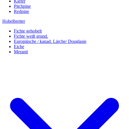
Kiefer
Pitchpine
Redpine
Hobelbretter
Fichte gehobelt
Fichte weiß grund.
Europäische / kanad. Lärche/ Douglasie
Eiche
Meranti