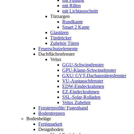
mit Füllung
mit Rillen
mit Lichtausschnitt
Türzargen
Rundkante
Smart 2 Kante
Glastüren
Türdrücker
Zubehör Türen
Feuerschutzelemente
Dachflächenfenster
Velux
GGU-Schwingfenster
GPU-Klapp-Schwingfenster
GXU/ GVT-Dachausstiegsfenster
VU-Austauschfenster
EDW-Eindeckrahmen
EZ-Eindeckrahmen
SSL-Solar-Rolladen
Velux Zubehör
Fensterprofile/ Fugenband
Bodentreppen
Bodenbeläge
Fertigparkett
Designboden