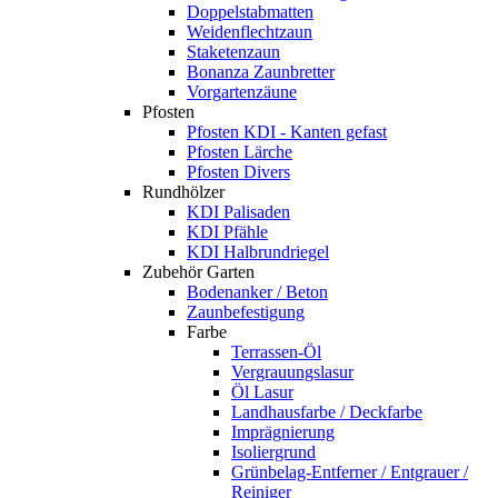
Doppelstabmatten
Weidenflechtzaun
Staketenzaun
Bonanza Zaunbretter
Vorgartenzäune
Pfosten
Pfosten KDI - Kanten gefast
Pfosten Lärche
Pfosten Divers
Rundhölzer
KDI Palisaden
KDI Pfähle
KDI Halbrundriegel
Zubehör Garten
Bodenanker / Beton
Zaunbefestigung
Farbe
Terrassen-Öl
Vergrauungslasur
Öl Lasur
Landhausfarbe / Deckfarbe
Imprägnierung
Isoliergrund
Grünbelag-Entferner / Entgrauer /
Reiniger