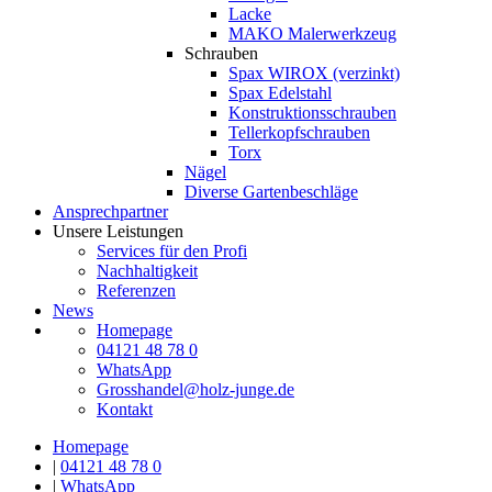
Lacke
MAKO Malerwerkzeug
Schrauben
Spax WIROX (verzinkt)
Spax Edelstahl
Konstruktionsschrauben
Tellerkopfschrauben
Torx
Nägel
Diverse Gartenbeschläge
Ansprechpartner
Unsere Leistungen
Services für den Profi
Nachhaltigkeit
Referenzen
News
Homepage
04121 48 78 0
WhatsApp
Grosshandel@holz-junge.de
Kontakt
Homepage
|
04121 48 78 0
|
WhatsApp