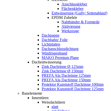
Anschlusskleber
Flächenkleber
Entwässerung (Gully/ Seitenablauf)
EPDM Zubehör
Nahtbänder & Formteile
Aktivierung
Werkzeuge
Dachpappe
Dachbahn/ Folie
Lichtplatten
Dachanschlussdichtung
Windrispenband
MAKO Premium Plane
Dachentwässerung
Zink Dachrinne Ø 125mm
Zink Dachrinne Ø 150mm
PREFA Alu Dachrinne 125mm
PREFA Alu Dachrinne 150mm
Protektor Kunststoff Dachrinne 100mm
Protektor Kunststoff Dachrinne 125mm
Bauelemente
Innentüren
Weisslacktüren
glatt