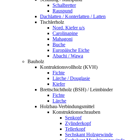
Schalbretter
Rauspund
Dachlatten / Konterlatten / Latten
Tischlerholz
Nord. Kiefer u/s
Carolinapine
Mahagoni
Buche
Europäische Eiche
Abachi / Wawa
Bauholz
Kontruktionsvollholz (KVH)
Fichte
Lärche / Douglasie
Kiefer
Brettschichtholz (BSH) / Leimbinder
Fichte
Lärche
Holzbau-Verbindungsmittel
Konstruktionsschrauben
Senkopf
Zylinderkopf
Tellerkopf
Sechskant Holzgewinde