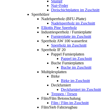
Stumpf
Nut+Feder
Dreischichtplatten im Zuschnitt
Sperrhölzer
Nadelsperrholz (BFU-Platte)
Nadelsperrholz im Zuschnitt
Elliottis Pine Sperrholz
Industriesperrholz / Furnierplatte
Furnierplatte im Zuschnitt
Sperrholz AW 100 wasserfest
Sperrholz im Zuschnitt
Sperrholz IF 20
Pappel Furnierplatten
Pappel im Zuschnitt
Buche Furnierplatten
Buche im Zuschnitt
Multiplexplatten
Birke
Birke im Zuschnitt
Deckfurniert
Deckfurniert im Zuschnitt
Treppen / Tresen
Film/Film Betonschalung
Film / Film im Zuschnitt
Film/Sieb Fahrzeugbau