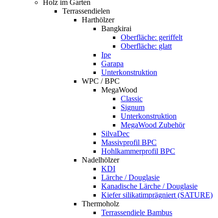
Holz im Garten
Terrassendielen
Harthölzer
Bangkirai
Oberfläche: geriffelt
Oberfläche: glatt
Ipe
Garapa
Unterkonstruktion
WPC / BPC
MegaWood
Classic
Signum
Unterkonstruktion
MegaWood Zubehör
SilvaDec
Massivprofil BPC
Hohlkammerprofil BPC
Nadelhölzer
KDI
Lärche / Douglasie
Kanadische Lärche / Douglasie
Kiefer silikatimprägniert (SATURE)
Thermoholz
Terrassendiele Bambus