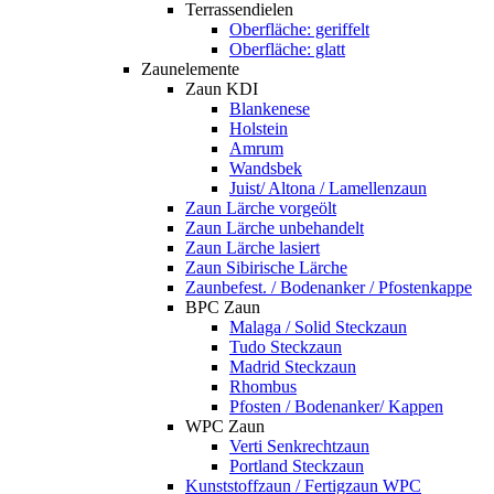
Terrassendielen
Oberfläche: geriffelt
Oberfläche: glatt
Zaunelemente
Zaun KDI
Blankenese
Holstein
Amrum
Wandsbek
Juist/ Altona / Lamellenzaun
Zaun Lärche vorgeölt
Zaun Lärche unbehandelt
Zaun Lärche lasiert
Zaun Sibirische Lärche
Zaunbefest. / Bodenanker / Pfostenkappe
BPC Zaun
Malaga / Solid Steckzaun
Tudo Steckzaun
Madrid Steckzaun
Rhombus
Pfosten / Bodenanker/ Kappen
WPC Zaun
Verti Senkrechtzaun
Portland Steckzaun
Kunststoffzaun / Fertigzaun WPC