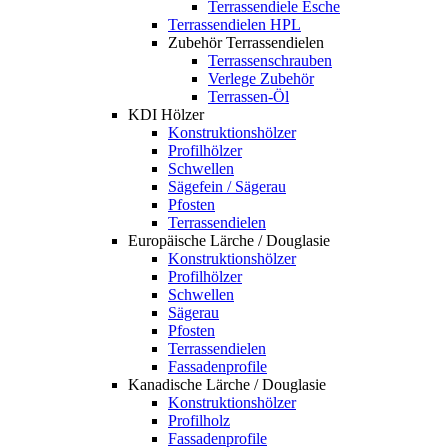
Terrassendiele Esche
Terrassendielen HPL
Zubehör Terrassendielen
Terrassenschrauben
Verlege Zubehör
Terrassen-Öl
KDI Hölzer
Konstruktionshölzer
Profilhölzer
Schwellen
Sägefein / Sägerau
Pfosten
Terrassendielen
Europäische Lärche / Douglasie
Konstruktionshölzer
Profilhölzer
Schwellen
Sägerau
Pfosten
Terrassendielen
Fassadenprofile
Kanadische Lärche / Douglasie
Konstruktionshölzer
Profilholz
Fassadenprofile