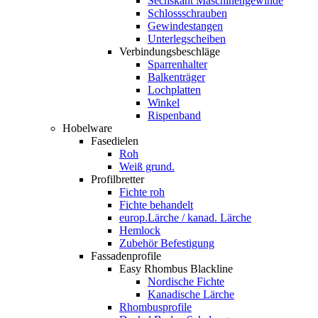
Sechskant Maschinengewinde
Schlossschrauben
Gewindestangen
Unterlegscheiben
Verbindungsbeschläge
Sparrenhalter
Balkenträger
Lochplatten
Winkel
Rispenband
Hobelware
Fasedielen
Roh
Weiß grund.
Profilbretter
Fichte roh
Fichte behandelt
europ.Lärche / kanad. Lärche
Hemlock
Zubehör Befestigung
Fassadenprofile
Easy Rhombus Blackline
Nordische Fichte
Kanadische Lärche
Rhombusprofile