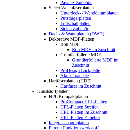
Pavatex Zubehör
Steico Weichfaserplatten
Unterdeck- / Wanddämmplatten
Putzträgerplatten
Trittschallplatten
Steico Zubehör
Dach- & Wandplatten (DWD)
Dekorative MDF-Platten
Roh MDF
Roh MDF im Zuschnitt
Grundierfolierte MDF
Grundierfolierte MDF im
Zuschnitt
ProDesign Lackplatte
Akustikpaneele
Hartfaserplatten (HDF)
Hartfaser im Zuschnitt
Kunststoffplatten
HPL Kompaktplatten
ProCompact HPL-Platten
HPL-Platten Streifen
HPL-Platten im Zuschnitt
HPL-Platten Zubehör
Integralschaumplatten
Purenit Funktionswerkstoff