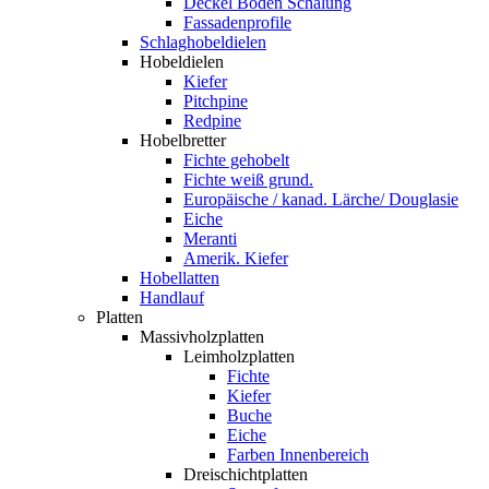
Deckel Boden Schalung
Fassadenprofile
Schlaghobeldielen
Hobeldielen
Kiefer
Pitchpine
Redpine
Hobelbretter
Fichte gehobelt
Fichte weiß grund.
Europäische / kanad. Lärche/ Douglasie
Eiche
Meranti
Amerik. Kiefer
Hobellatten
Handlauf
Platten
Massivholzplatten
Leimholzplatten
Fichte
Kiefer
Buche
Eiche
Farben Innenbereich
Dreischichtplatten