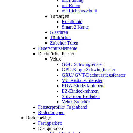
mit Füllung
mit Rillen
mit Lichtausschnitt
Türzargen
Rundkante
Smart 2 Kante
Glastüren
Türdrücker
Zubehör Türen
Feuerschutzelemente
Dachflächenfenster
Velux
GGU-Schwingfenster
GPU-Klapp-Schwingfenster
GXU/ GVT-Dachausstiegsfenster
VU-Austauschfenster
EDW-Eindeckrahmen
EZ-Eindeckrahmen
SSL-Solar-Rolladen
Velux Zubehör
Fensterprofile/ Fugenband
Bodentreppen
Bodenbeläge
Fertigparkett
Designboden