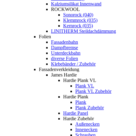
Kalziumsilikat Innenwand
ROCKWOOL
Sonorock (040)
Klemmrock (035)
Kernrock (035)
LINITHERM Steildachdämmung
Folien
Fassadenbahn
Dampfbremse
Unterdeckbahn
diverse Folien
Klebebänder / Zubehör
Fassadenverkleidung
James Hardie
Hardie Plank VL
Plank VL
Plank VL Zubehör
Hardie Plank
Plank
Plank Zubehör
Hardie Panel
Hardie Zubehör
Außenecken
Innenecken
Schrauben