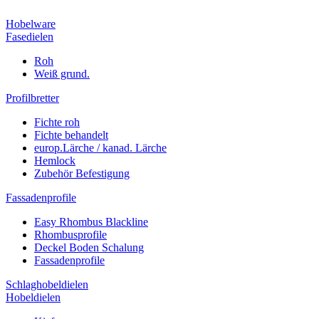
Hobelware
Fasedielen
Roh
Weiß grund.
Profilbretter
Fichte roh
Fichte behandelt
europ.Lärche / kanad. Lärche
Hemlock
Zubehör Befestigung
Fassadenprofile
Easy Rhombus Blackline
Rhombusprofile
Deckel Boden Schalung
Fassadenprofile
Schlaghobeldielen
Hobeldielen