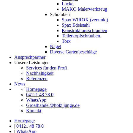
Lacke
MAKO Malerwerkzeug
Schrauben
Spax WIROX (verzinkt)
Spax Edelstahl
Konstruktionsschrauben
Tellerkopfschrauben
Torx
Nägel
Diverse Gartenbeschläge
Ansprechpartner
Unsere Leistungen
Services für den Profi
Nachhaltigkeit
Referenzen
News
Homepage
04121 48 78 0
WhatsApp
Grosshandel@holz-junge.de
Kontakt
Homepage
|
04121 48 78 0
|
WhatsApp