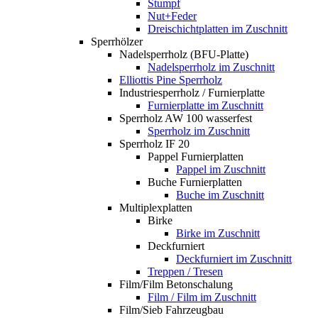
Stumpf
Nut+Feder
Dreischichtplatten im Zuschnitt
Sperrhölzer
Nadelsperrholz (BFU-Platte)
Nadelsperrholz im Zuschnitt
Elliottis Pine Sperrholz
Industriesperrholz / Furnierplatte
Furnierplatte im Zuschnitt
Sperrholz AW 100 wasserfest
Sperrholz im Zuschnitt
Sperrholz IF 20
Pappel Furnierplatten
Pappel im Zuschnitt
Buche Furnierplatten
Buche im Zuschnitt
Multiplexplatten
Birke
Birke im Zuschnitt
Deckfurniert
Deckfurniert im Zuschnitt
Treppen / Tresen
Film/Film Betonschalung
Film / Film im Zuschnitt
Film/Sieb Fahrzeugbau