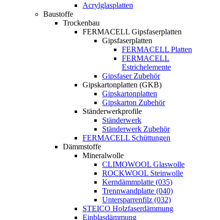
Acrylglasplatten
Baustoffe
Trockenbau
FERMACELL Gipsfaserplatten
Gipsfaserplatten
FERMACELL Platten
FERMACELL
Estrichelemente
Gipsfaser Zubehör
Gipskartonplatten (GKB)
Gipskartonplatten
Gipskarton Zubehör
Ständerwerkprofile
Ständerwerk
Ständerwerk Zubehör
FERMACELL Schüttungen
Dämmstoffe
Mineralwolle
CLIMOWOOL Glaswolle
ROCKWOOL Steinwolle
Kerndämmplatte (035)
Trennwandplatte (040)
Untersparrenfilz (032)
STEICO Holzfaserdämmung
Einblasdämmung