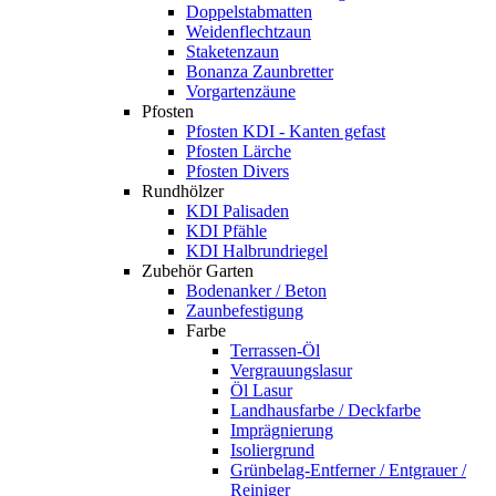
Doppelstabmatten
Weidenflechtzaun
Staketenzaun
Bonanza Zaunbretter
Vorgartenzäune
Pfosten
Pfosten KDI - Kanten gefast
Pfosten Lärche
Pfosten Divers
Rundhölzer
KDI Palisaden
KDI Pfähle
KDI Halbrundriegel
Zubehör Garten
Bodenanker / Beton
Zaunbefestigung
Farbe
Terrassen-Öl
Vergrauungslasur
Öl Lasur
Landhausfarbe / Deckfarbe
Imprägnierung
Isoliergrund
Grünbelag-Entferner / Entgrauer /
Reiniger