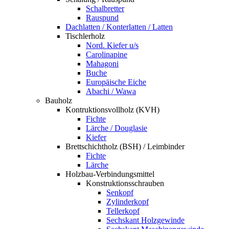
Schalbretter
Rauspund
Dachlatten / Konterlatten / Latten
Tischlerholz
Nord. Kiefer u/s
Carolinapine
Mahagoni
Buche
Europäische Eiche
Abachi / Wawa
Bauholz
Kontruktionsvollholz (KVH)
Fichte
Lärche / Douglasie
Kiefer
Brettschichtholz (BSH) / Leimbinder
Fichte
Lärche
Holzbau-Verbindungsmittel
Konstruktionsschrauben
Senkopf
Zylinderkopf
Tellerkopf
Sechskant Holzgewinde