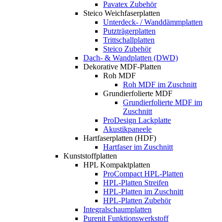
Pavatex Zubehör
Steico Weichfaserplatten
Unterdeck- / Wanddämmplatten
Putzträgerplatten
Trittschallplatten
Steico Zubehör
Dach- & Wandplatten (DWD)
Dekorative MDF-Platten
Roh MDF
Roh MDF im Zuschnitt
Grundierfolierte MDF
Grundierfolierte MDF im
Zuschnitt
ProDesign Lackplatte
Akustikpaneele
Hartfaserplatten (HDF)
Hartfaser im Zuschnitt
Kunststoffplatten
HPL Kompaktplatten
ProCompact HPL-Platten
HPL-Platten Streifen
HPL-Platten im Zuschnitt
HPL-Platten Zubehör
Integralschaumplatten
Purenit Funktionswerkstoff