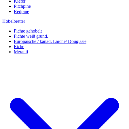
Kiefer
Pitchpine
Redpine
Hobelbretter
Fichte gehobelt
Fichte weiß grund.
Europäische / kanad. Lärche/ Douglasie
Eiche
Meranti