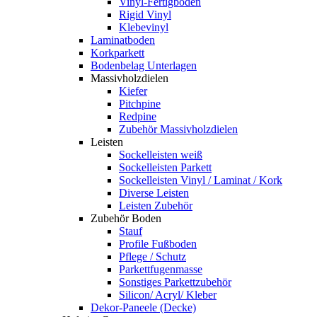
Vinyl-Fertigboden
Rigid Vinyl
Klebevinyl
Laminatboden
Korkparkett
Bodenbelag Unterlagen
Massivholzdielen
Kiefer
Pitchpine
Redpine
Zubehör Massivholzdielen
Leisten
Sockelleisten weiß
Sockelleisten Parkett
Sockelleisten Vinyl / Laminat / Kork
Diverse Leisten
Leisten Zubehör
Zubehör Boden
Stauf
Profile Fußboden
Pflege / Schutz
Parkettfugenmasse
Sonstiges Parkettzubehör
Silicon/ Acryl/ Kleber
Dekor-Paneele (Decke)