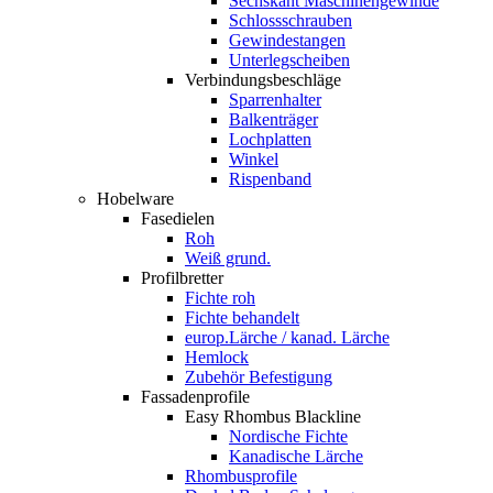
Sechskant Maschinengewinde
Schlossschrauben
Gewindestangen
Unterlegscheiben
Verbindungsbeschläge
Sparrenhalter
Balkenträger
Lochplatten
Winkel
Rispenband
Hobelware
Fasedielen
Roh
Weiß grund.
Profilbretter
Fichte roh
Fichte behandelt
europ.Lärche / kanad. Lärche
Hemlock
Zubehör Befestigung
Fassadenprofile
Easy Rhombus Blackline
Nordische Fichte
Kanadische Lärche
Rhombusprofile