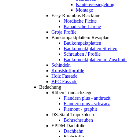
Kantenversiegelung
Montage
Easy Rhombus Blackline
Nordische Fichte
Kanadische Lärche
Groja Profile
Baukompaktplatten/ Resoplan
Baukompaktplatten
Baukompaktplatten Streifen
Schrauben / Profile
Baukompaktplatten im Zuschnitt
Schindeln
Kunststoffprofile
Holz Fassade
BPC Fassade
Bedachung
Röben Tondachziegel
Flandern plus - anthrazit
Flandern plus - schwarz
Piemont - graphit
DS-Stahl Trapezblech
Bohrschrauben
EPDM Dachfolie
Dachbahn
Klebstoffe