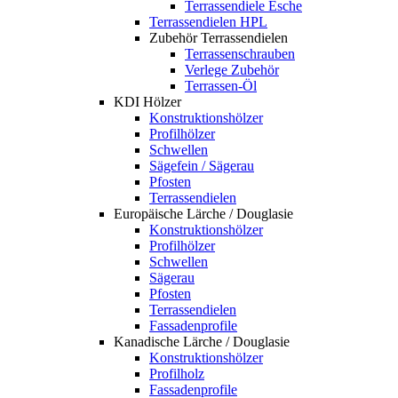
Terrassendiele Esche
Terrassendielen HPL
Zubehör Terrassendielen
Terrassenschrauben
Verlege Zubehör
Terrassen-Öl
KDI Hölzer
Konstruktionshölzer
Profilhölzer
Schwellen
Sägefein / Sägerau
Pfosten
Terrassendielen
Europäische Lärche / Douglasie
Konstruktionshölzer
Profilhölzer
Schwellen
Sägerau
Pfosten
Terrassendielen
Fassadenprofile
Kanadische Lärche / Douglasie
Konstruktionshölzer
Profilholz
Fassadenprofile