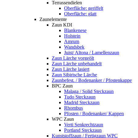
Terrassendielen
Oberfläche: geriffelt
Oberfläche: glatt
Zaunelemente
Zaun KDI
Blankenese
Holstein
Amrum
Wandsbek
Juist/ Altona / Lamellenzaun
Zaun Lärche vorgeölt
Zaun Lärche unbehandelt
Zaun Lärche lasiert
Zaun Sibirische Lärche
Zaunbefest. / Bodenanker / Pfostenkappe
BPC Zaun
Malaga / Solid Steckzaun
Tudo Steckzaun
Madrid Steckzaun
Rhombus
Pfosten / Bodenanker/ Kappen
WPC Zaun
Verti Senkrechtzaun
Portland Steckzaun
Kunststoffzaun / Fertigzaun WPC