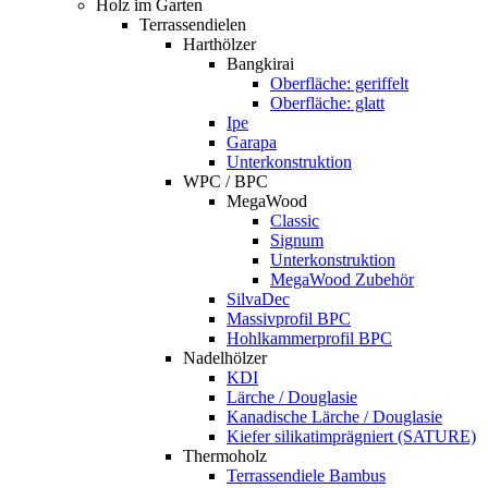
Holz im Garten
Terrassendielen
Harthölzer
Bangkirai
Oberfläche: geriffelt
Oberfläche: glatt
Ipe
Garapa
Unterkonstruktion
WPC / BPC
MegaWood
Classic
Signum
Unterkonstruktion
MegaWood Zubehör
SilvaDec
Massivprofil BPC
Hohlkammerprofil BPC
Nadelhölzer
KDI
Lärche / Douglasie
Kanadische Lärche / Douglasie
Kiefer silikatimprägniert (SATURE)
Thermoholz
Terrassendiele Bambus