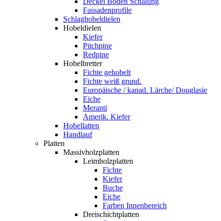
Deckel Boden Schalung
Fassadenprofile
Schlaghobeldielen
Hobeldielen
Kiefer
Pitchpine
Redpine
Hobelbretter
Fichte gehobelt
Fichte weiß grund.
Europäische / kanad. Lärche/ Douglasie
Eiche
Meranti
Amerik. Kiefer
Hobellatten
Handlauf
Platten
Massivholzplatten
Leimholzplatten
Fichte
Kiefer
Buche
Eiche
Farben Innenbereich
Dreischichtplatten