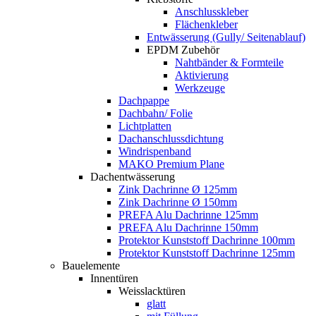
Anschlusskleber
Flächenkleber
Entwässerung (Gully/ Seitenablauf)
EPDM Zubehör
Nahtbänder & Formteile
Aktivierung
Werkzeuge
Dachpappe
Dachbahn/ Folie
Lichtplatten
Dachanschlussdichtung
Windrispenband
MAKO Premium Plane
Dachentwässerung
Zink Dachrinne Ø 125mm
Zink Dachrinne Ø 150mm
PREFA Alu Dachrinne 125mm
PREFA Alu Dachrinne 150mm
Protektor Kunststoff Dachrinne 100mm
Protektor Kunststoff Dachrinne 125mm
Bauelemente
Innentüren
Weisslacktüren
glatt