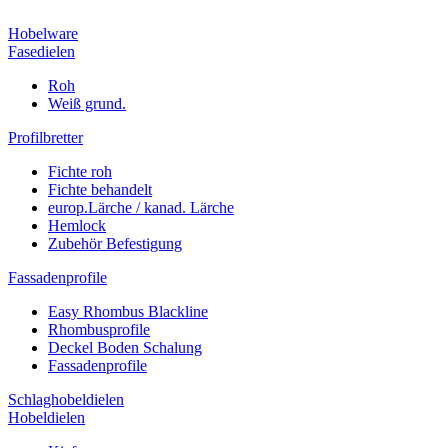
Hobelware
Fasedielen
Roh
Weiß grund.
Profilbretter
Fichte roh
Fichte behandelt
europ.Lärche / kanad. Lärche
Hemlock
Zubehör Befestigung
Fassadenprofile
Easy Rhombus Blackline
Rhombusprofile
Deckel Boden Schalung
Fassadenprofile
Schlaghobeldielen
Hobeldielen