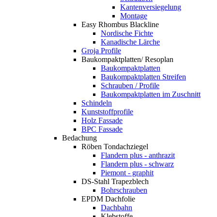
Kantenversiegelung
Montage
Easy Rhombus Blackline
Nordische Fichte
Kanadische Lärche
Groja Profile
Baukompaktplatten/ Resoplan
Baukompaktplatten
Baukompaktplatten Streifen
Schrauben / Profile
Baukompaktplatten im Zuschnitt
Schindeln
Kunststoffprofile
Holz Fassade
BPC Fassade
Bedachung
Röben Tondachziegel
Flandern plus - anthrazit
Flandern plus - schwarz
Piemont - graphit
DS-Stahl Trapezblech
Bohrschrauben
EPDM Dachfolie
Dachbahn
Klebstoffe