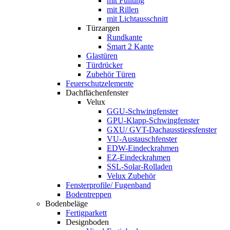
mit Füllung
mit Rillen
mit Lichtausschnitt
Türzargen
Rundkante
Smart 2 Kante
Glastüren
Türdrücker
Zubehör Türen
Feuerschutzelemente
Dachflächenfenster
Velux
GGU-Schwingfenster
GPU-Klapp-Schwingfenster
GXU/ GVT-Dachausstiegsfenster
VU-Austauschfenster
EDW-Eindeckrahmen
EZ-Eindeckrahmen
SSL-Solar-Rolladen
Velux Zubehör
Fensterprofile/ Fugenband
Bodentreppen
Bodenbeläge
Fertigparkett
Designboden