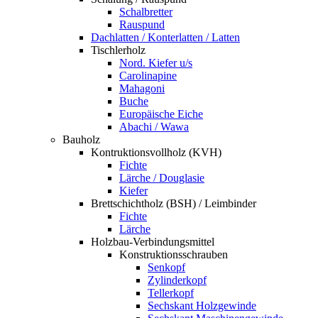
Schalbretter
Rauspund
Dachlatten / Konterlatten / Latten
Tischlerholz
Nord. Kiefer u/s
Carolinapine
Mahagoni
Buche
Europäische Eiche
Abachi / Wawa
Bauholz
Kontruktionsvollholz (KVH)
Fichte
Lärche / Douglasie
Kiefer
Brettschichtholz (BSH) / Leimbinder
Fichte
Lärche
Holzbau-Verbindungsmittel
Konstruktionsschrauben
Senkopf
Zylinderkopf
Tellerkopf
Sechskant Holzgewinde