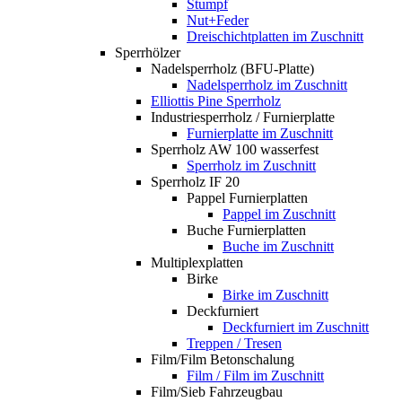
Stumpf
Nut+Feder
Dreischichtplatten im Zuschnitt
Sperrhölzer
Nadelsperrholz (BFU-Platte)
Nadelsperrholz im Zuschnitt
Elliottis Pine Sperrholz
Industriesperrholz / Furnierplatte
Furnierplatte im Zuschnitt
Sperrholz AW 100 wasserfest
Sperrholz im Zuschnitt
Sperrholz IF 20
Pappel Furnierplatten
Pappel im Zuschnitt
Buche Furnierplatten
Buche im Zuschnitt
Multiplexplatten
Birke
Birke im Zuschnitt
Deckfurniert
Deckfurniert im Zuschnitt
Treppen / Tresen
Film/Film Betonschalung
Film / Film im Zuschnitt
Film/Sieb Fahrzeugbau