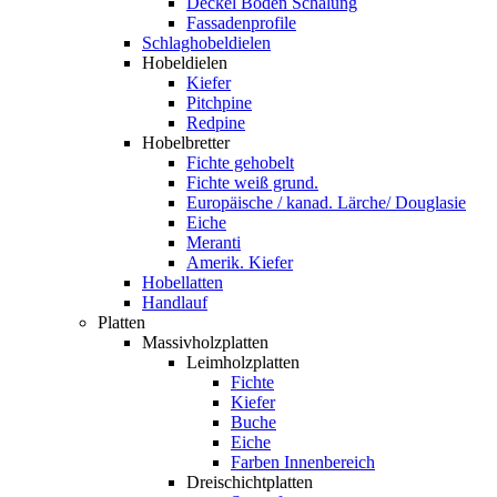
Deckel Boden Schalung
Fassadenprofile
Schlaghobeldielen
Hobeldielen
Kiefer
Pitchpine
Redpine
Hobelbretter
Fichte gehobelt
Fichte weiß grund.
Europäische / kanad. Lärche/ Douglasie
Eiche
Meranti
Amerik. Kiefer
Hobellatten
Handlauf
Platten
Massivholzplatten
Leimholzplatten
Fichte
Kiefer
Buche
Eiche
Farben Innenbereich
Dreischichtplatten