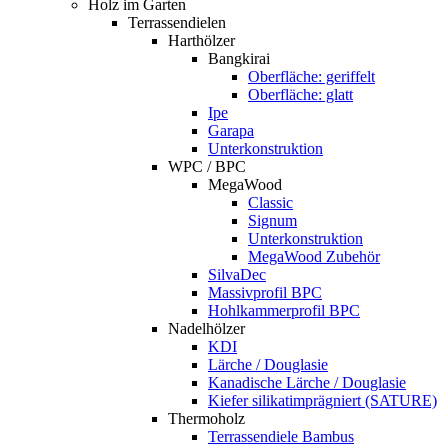
Holz im Garten
Terrassendielen
Harthölzer
Bangkirai
Oberfläche: geriffelt
Oberfläche: glatt
Ipe
Garapa
Unterkonstruktion
WPC / BPC
MegaWood
Classic
Signum
Unterkonstruktion
MegaWood Zubehör
SilvaDec
Massivprofil BPC
Hohlkammerprofil BPC
Nadelhölzer
KDI
Lärche / Douglasie
Kanadische Lärche / Douglasie
Kiefer silikatimprägniert (SATURE)
Thermoholz
Terrassendiele Bambus