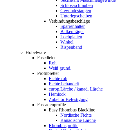
Sechskant Maschinengewinde
Schlossschrauben
Gewindestangen
Unterlegscheiben
Verbindungsbeschläge
Sparrenhalter
Balkenträger
Lochplatten
Winkel
Rispenband
Hobelware
Fasedielen
Roh
Weiß grund.
Profilbretter
Fichte roh
Fichte behandelt
europ.Lärche / kanad. Lärche
Hemlock
Zubehör Befestigung
Fassadenprofile
Easy Rhombus Blackline
Nordische Fichte
Kanadische Lärche
Rhombusprofile