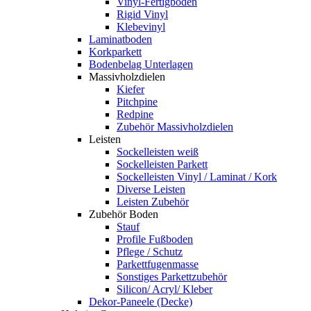
Vinyl-Fertigboden
Rigid Vinyl
Klebevinyl
Laminatboden
Korkparkett
Bodenbelag Unterlagen
Massivholzdielen
Kiefer
Pitchpine
Redpine
Zubehör Massivholzdielen
Leisten
Sockelleisten weiß
Sockelleisten Parkett
Sockelleisten Vinyl / Laminat / Kork
Diverse Leisten
Leisten Zubehör
Zubehör Boden
Stauf
Profile Fußboden
Pflege / Schutz
Parkettfugenmasse
Sonstiges Parkettzubehör
Silicon/ Acryl/ Kleber
Dekor-Paneele (Decke)