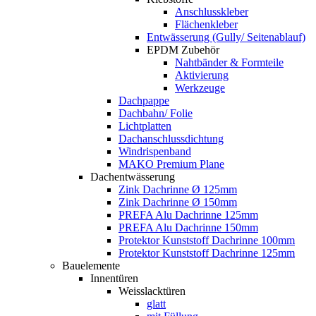
Anschlusskleber
Flächenkleber
Entwässerung (Gully/ Seitenablauf)
EPDM Zubehör
Nahtbänder & Formteile
Aktivierung
Werkzeuge
Dachpappe
Dachbahn/ Folie
Lichtplatten
Dachanschlussdichtung
Windrispenband
MAKO Premium Plane
Dachentwässerung
Zink Dachrinne Ø 125mm
Zink Dachrinne Ø 150mm
PREFA Alu Dachrinne 125mm
PREFA Alu Dachrinne 150mm
Protektor Kunststoff Dachrinne 100mm
Protektor Kunststoff Dachrinne 125mm
Bauelemente
Innentüren
Weisslacktüren
glatt