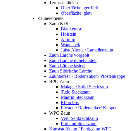
Terrassendielen
Oberfläche: geriffelt
Oberfläche: glatt
Zaunelemente
Zaun KDI
Blankenese
Holstein
Amrum
Wandsbek
Juist/ Altona / Lamellenzaun
Zaun Lärche vorgeölt
Zaun Lärche unbehandelt
Zaun Lärche lasiert
Zaun Sibirische Lärche
Zaunbefest. / Bodenanker / Pfostenkappe
BPC Zaun
Malaga / Solid Steckzaun
Tudo Steckzaun
Madrid Steckzaun
Rhombus
Pfosten / Bodenanker/ Kappen
WPC Zaun
Verti Senkrechtzaun
Portland Steckzaun
Kunststoffzaun / Fertigzaun WPC