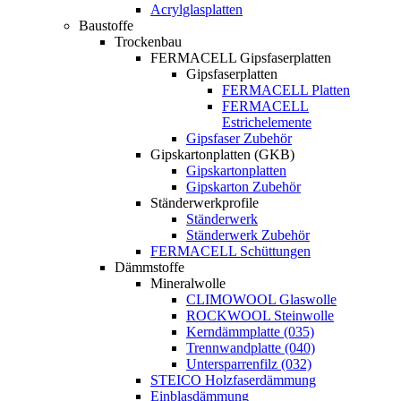
Acrylglasplatten
Baustoffe
Trockenbau
FERMACELL Gipsfaserplatten
Gipsfaserplatten
FERMACELL Platten
FERMACELL
Estrichelemente
Gipsfaser Zubehör
Gipskartonplatten (GKB)
Gipskartonplatten
Gipskarton Zubehör
Ständerwerkprofile
Ständerwerk
Ständerwerk Zubehör
FERMACELL Schüttungen
Dämmstoffe
Mineralwolle
CLIMOWOOL Glaswolle
ROCKWOOL Steinwolle
Kerndämmplatte (035)
Trennwandplatte (040)
Untersparrenfilz (032)
STEICO Holzfaserdämmung
Einblasdämmung