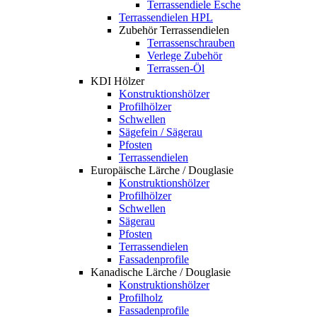
Terrassendiele Esche
Terrassendielen HPL
Zubehör Terrassendielen
Terrassenschrauben
Verlege Zubehör
Terrassen-Öl
KDI Hölzer
Konstruktionshölzer
Profilhölzer
Schwellen
Sägefein / Sägerau
Pfosten
Terrassendielen
Europäische Lärche / Douglasie
Konstruktionshölzer
Profilhölzer
Schwellen
Sägerau
Pfosten
Terrassendielen
Fassadenprofile
Kanadische Lärche / Douglasie
Konstruktionshölzer
Profilholz
Fassadenprofile