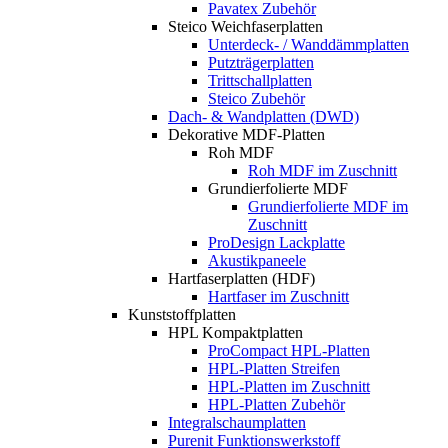
Pavatex Zubehör
Steico Weichfaserplatten
Unterdeck- / Wanddämmplatten
Putzträgerplatten
Trittschallplatten
Steico Zubehör
Dach- & Wandplatten (DWD)
Dekorative MDF-Platten
Roh MDF
Roh MDF im Zuschnitt
Grundierfolierte MDF
Grundierfolierte MDF im
Zuschnitt
ProDesign Lackplatte
Akustikpaneele
Hartfaserplatten (HDF)
Hartfaser im Zuschnitt
Kunststoffplatten
HPL Kompaktplatten
ProCompact HPL-Platten
HPL-Platten Streifen
HPL-Platten im Zuschnitt
HPL-Platten Zubehör
Integralschaumplatten
Purenit Funktionswerkstoff