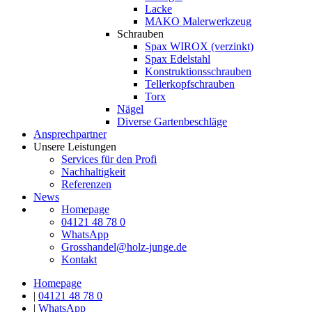
Lacke
MAKO Malerwerkzeug
Schrauben
Spax WIROX (verzinkt)
Spax Edelstahl
Konstruktionsschrauben
Tellerkopfschrauben
Torx
Nägel
Diverse Gartenbeschläge
Ansprechpartner
Unsere Leistungen
Services für den Profi
Nachhaltigkeit
Referenzen
News
Homepage
04121 48 78 0
WhatsApp
Grosshandel@holz-junge.de
Kontakt
Homepage
|
04121 48 78 0
|
WhatsApp