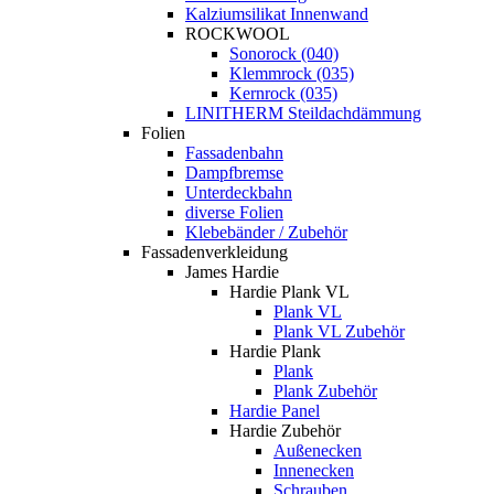
Kalziumsilikat Innenwand
ROCKWOOL
Sonorock (040)
Klemmrock (035)
Kernrock (035)
LINITHERM Steildachdämmung
Folien
Fassadenbahn
Dampfbremse
Unterdeckbahn
diverse Folien
Klebebänder / Zubehör
Fassadenverkleidung
James Hardie
Hardie Plank VL
Plank VL
Plank VL Zubehör
Hardie Plank
Plank
Plank Zubehör
Hardie Panel
Hardie Zubehör
Außenecken
Innenecken
Schrauben