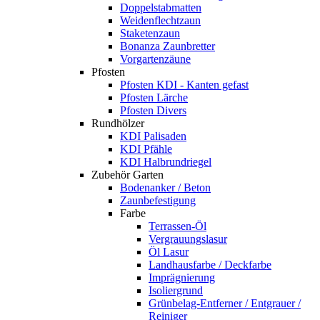
Doppelstabmatten
Weidenflechtzaun
Staketenzaun
Bonanza Zaunbretter
Vorgartenzäune
Pfosten
Pfosten KDI - Kanten gefast
Pfosten Lärche
Pfosten Divers
Rundhölzer
KDI Palisaden
KDI Pfähle
KDI Halbrundriegel
Zubehör Garten
Bodenanker / Beton
Zaunbefestigung
Farbe
Terrassen-Öl
Vergrauungslasur
Öl Lasur
Landhausfarbe / Deckfarbe
Imprägnierung
Isoliergrund
Grünbelag-Entferner / Entgrauer /
Reiniger