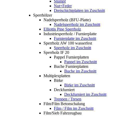
Stumpf
Nut+Feder
Dreischichtplatten im Zuschnitt
Sperrhölzer
Nadelsperrholz (BFU-Platte)
Nadelsperrholz im Zuschnitt
Elliottis Pine Sperrholz
Industriesperrholz / Furnierplatte
Furnierplatte im Zuschnitt
Sperrholz AW 100 wasserfest
Sperrholz im Zuschnitt
Sperrholz IF 20
Pappel Furnierplatten
Pappel im Zuschnitt
Buche Furnierplatten
Buche im Zuschnitt
Multiplexplatten
Birke
Birke im Zuschnitt
Deckfurniert
Deckfurniert im Zuschnitt
Treppen / Tresen
Film/Film Betonschalung
Film / Film im Zuschnitt
Film/Sieb Fahrzeugbau