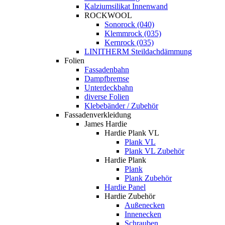
Kalziumsilikat Innenwand
ROCKWOOL
Sonorock (040)
Klemmrock (035)
Kernrock (035)
LINITHERM Steildachdämmung
Folien
Fassadenbahn
Dampfbremse
Unterdeckbahn
diverse Folien
Klebebänder / Zubehör
Fassadenverkleidung
James Hardie
Hardie Plank VL
Plank VL
Plank VL Zubehör
Hardie Plank
Plank
Plank Zubehör
Hardie Panel
Hardie Zubehör
Außenecken
Innenecken
Schrauben