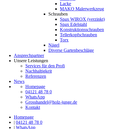
Lacke
MAKO Malerwerkzeug
Schrauben
Spax WIROX (verzinkt)
Spax Edelstahl
Konstruktionsschrauben
Tellerkopfschrauben
Torx
Nägel
Diverse Gartenbeschläge
Ansprechpartner
Unsere Leistungen
Services für den Profi
Nachhaltigkeit
Referenzen
News
Homepage
04121 48 78 0
WhatsApp
Grosshandel@holz-junge.de
Kontakt
Homepage
|
04121 48 78 0
|
WhatsApp