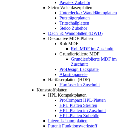
Pavatex Zubehör
Steico Weichfaserplatten
Unterdeck- / Wanddämmplatten
Putzträgerplatten
Trittschallplatten
Steico Zubehör
Dach- & Wandplatten (DWD)
Dekorative MDF-Platten
Roh MDF
Roh MDF im Zuschnitt
Grundierfolierte MDF
Grundierfolierte MDF im
Zuschnitt
ProDesign Lackplatte
Akustikpaneele
Hartfaserplatten (HDF)
Hartfaser im Zuschnitt
Kunststoffplatten
HPL Kompaktplatten
ProCompact HPL-Platten
HPL-Platten Streifen
HPL-Platten im Zuschnitt
HPL-Platten Zubehör
Integralschaumplatten
Purenit Funktionswerkstoff