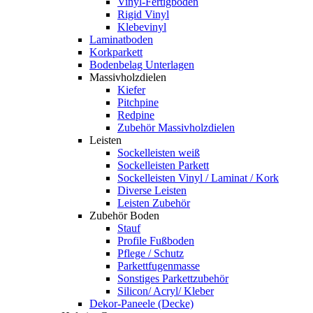
Vinyl-Fertigboden
Rigid Vinyl
Klebevinyl
Laminatboden
Korkparkett
Bodenbelag Unterlagen
Massivholzdielen
Kiefer
Pitchpine
Redpine
Zubehör Massivholzdielen
Leisten
Sockelleisten weiß
Sockelleisten Parkett
Sockelleisten Vinyl / Laminat / Kork
Diverse Leisten
Leisten Zubehör
Zubehör Boden
Stauf
Profile Fußboden
Pflege / Schutz
Parkettfugenmasse
Sonstiges Parkettzubehör
Silicon/ Acryl/ Kleber
Dekor-Paneele (Decke)