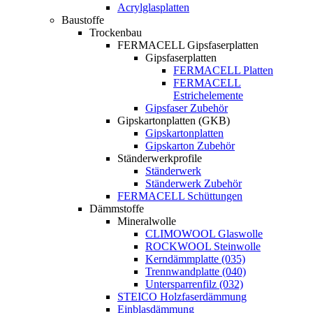
Acrylglasplatten
Baustoffe
Trockenbau
FERMACELL Gipsfaserplatten
Gipsfaserplatten
FERMACELL Platten
FERMACELL
Estrichelemente
Gipsfaser Zubehör
Gipskartonplatten (GKB)
Gipskartonplatten
Gipskarton Zubehör
Ständerwerkprofile
Ständerwerk
Ständerwerk Zubehör
FERMACELL Schüttungen
Dämmstoffe
Mineralwolle
CLIMOWOOL Glaswolle
ROCKWOOL Steinwolle
Kerndämmplatte (035)
Trennwandplatte (040)
Untersparrenfilz (032)
STEICO Holzfaserdämmung
Einblasdämmung