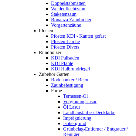
Doppelstabmatten
Weidenflechtzaun
Staketenzaun
Bonanza Zaunbretter
Vorgartenzäune
Pfosten
Pfosten KDI - Kanten gefast
Pfosten Lärche
Pfosten Divers
Rundhölzer
KDI Palisaden
KDI Pfähle
KDI Halbrundriegel
Zubehör Garten
Bodenanker / Beton
Zaunbefestigung
Farbe
Terrassen-Öl
Vergrauungslasur
Öl Lasur
Landhausfarbe / Deckfarbe
Imprägnierung
Isoliergrund
Grünbelag-Entferner / Entgrauer /
Reiniger