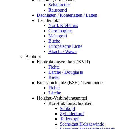
Schalbretter
Rauspund
Dachlatten / Konterlatten / Latten
Tischlerholz
Nord. Kiefer u/s
Carolinapine
Mahagoni
Buche
Europäische Eiche
Abachi / Wawa
Bauholz
Kontruktionsvollholz (KVH)
Fichte
Lärche / Douglasie
Kiefer
Brettschichtholz (BSH) / Leimbinder
Fichte
Lärche
Holzbau-Verbindungsmittel
Konstruktionsschrauben
Senkopf
Zylinderkopf
Tellerkopf
Sechskant Holzgewinde