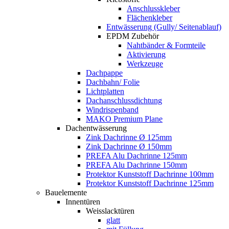
Anschlusskleber
Flächenkleber
Entwässerung (Gully/ Seitenablauf)
EPDM Zubehör
Nahtbänder & Formteile
Aktivierung
Werkzeuge
Dachpappe
Dachbahn/ Folie
Lichtplatten
Dachanschlussdichtung
Windrispenband
MAKO Premium Plane
Dachentwässerung
Zink Dachrinne Ø 125mm
Zink Dachrinne Ø 150mm
PREFA Alu Dachrinne 125mm
PREFA Alu Dachrinne 150mm
Protektor Kunststoff Dachrinne 100mm
Protektor Kunststoff Dachrinne 125mm
Bauelemente
Innentüren
Weisslacktüren
glatt