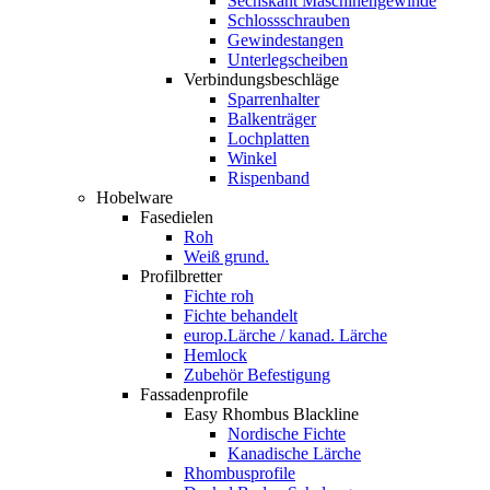
Sechskant Maschinengewinde
Schlossschrauben
Gewindestangen
Unterlegscheiben
Verbindungsbeschläge
Sparrenhalter
Balkenträger
Lochplatten
Winkel
Rispenband
Hobelware
Fasedielen
Roh
Weiß grund.
Profilbretter
Fichte roh
Fichte behandelt
europ.Lärche / kanad. Lärche
Hemlock
Zubehör Befestigung
Fassadenprofile
Easy Rhombus Blackline
Nordische Fichte
Kanadische Lärche
Rhombusprofile