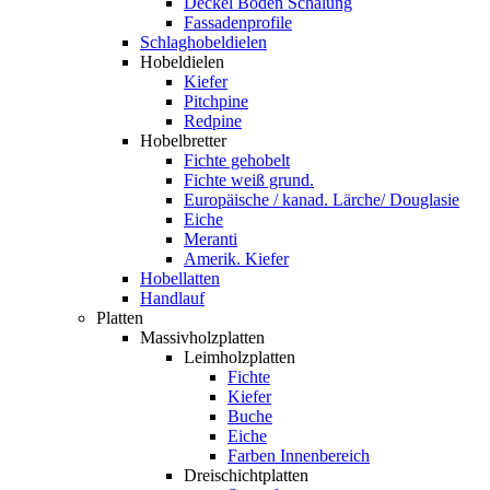
Deckel Boden Schalung
Fassadenprofile
Schlaghobeldielen
Hobeldielen
Kiefer
Pitchpine
Redpine
Hobelbretter
Fichte gehobelt
Fichte weiß grund.
Europäische / kanad. Lärche/ Douglasie
Eiche
Meranti
Amerik. Kiefer
Hobellatten
Handlauf
Platten
Massivholzplatten
Leimholzplatten
Fichte
Kiefer
Buche
Eiche
Farben Innenbereich
Dreischichtplatten