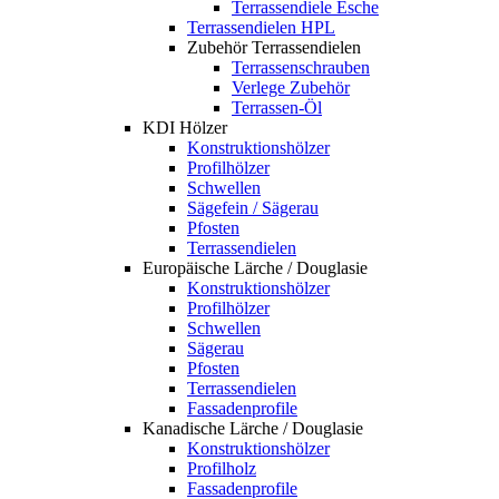
Terrassendiele Esche
Terrassendielen HPL
Zubehör Terrassendielen
Terrassenschrauben
Verlege Zubehör
Terrassen-Öl
KDI Hölzer
Konstruktionshölzer
Profilhölzer
Schwellen
Sägefein / Sägerau
Pfosten
Terrassendielen
Europäische Lärche / Douglasie
Konstruktionshölzer
Profilhölzer
Schwellen
Sägerau
Pfosten
Terrassendielen
Fassadenprofile
Kanadische Lärche / Douglasie
Konstruktionshölzer
Profilholz
Fassadenprofile