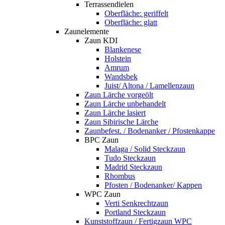
Terrassendielen
Oberfläche: geriffelt
Oberfläche: glatt
Zaunelemente
Zaun KDI
Blankenese
Holstein
Amrum
Wandsbek
Juist/ Altona / Lamellenzaun
Zaun Lärche vorgeölt
Zaun Lärche unbehandelt
Zaun Lärche lasiert
Zaun Sibirische Lärche
Zaunbefest. / Bodenanker / Pfostenkappe
BPC Zaun
Malaga / Solid Steckzaun
Tudo Steckzaun
Madrid Steckzaun
Rhombus
Pfosten / Bodenanker/ Kappen
WPC Zaun
Verti Senkrechtzaun
Portland Steckzaun
Kunststoffzaun / Fertigzaun WPC