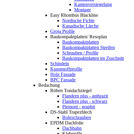
Kantenversiegelung
Montage
Easy Rhombus Blackline
Nordische Fichte
Kanadische Lärche
Groja Profile
Baukompaktplatten/ Resoplan
Baukompaktplatten
Baukompaktplatten Streifen
Schrauben / Profile
Baukompaktplatten im Zuschnitt
Schindeln
Kunststoffprofile
Holz Fassade
BPC Fassade
Bedachung
Röben Tondachziegel
Flandern plus - anthrazit
Flandern plus - schwarz
Piemont - graphit
DS-Stahl Trapezblech
Bohrschrauben
EPDM Dachfolie
Dachbahn
Klebstoffe