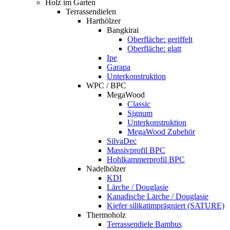
Holz im Garten
Terrassendielen
Harthölzer
Bangkirai
Oberfläche: geriffelt
Oberfläche: glatt
Ipe
Garapa
Unterkonstruktion
WPC / BPC
MegaWood
Classic
Signum
Unterkonstruktion
MegaWood Zubehör
SilvaDec
Massivprofil BPC
Hohlkammerprofil BPC
Nadelhölzer
KDI
Lärche / Douglasie
Kanadische Lärche / Douglasie
Kiefer silikatimprägniert (SATURE)
Thermoholz
Terrassendiele Bambus