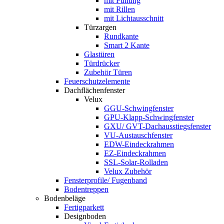
mit Füllung
mit Rillen
mit Lichtausschnitt
Türzargen
Rundkante
Smart 2 Kante
Glastüren
Türdrücker
Zubehör Türen
Feuerschutzelemente
Dachflächenfenster
Velux
GGU-Schwingfenster
GPU-Klapp-Schwingfenster
GXU/ GVT-Dachausstiegsfenster
VU-Austauschfenster
EDW-Eindeckrahmen
EZ-Eindeckrahmen
SSL-Solar-Rolladen
Velux Zubehör
Fensterprofile/ Fugenband
Bodentreppen
Bodenbeläge
Fertigparkett
Designboden