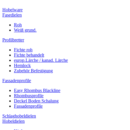
Hobelware
Fasedielen
Roh
Weiß grund.
Profilbretter
Fichte roh
Fichte behandelt
europ.Lärche / kanad. Lärche
Hemlock
Zubehör Befestigung
Fassadenprofile
Easy Rhombus Blackline
Rhombusprofile
Deckel Boden Schalung
Fassadenprofile
Schlaghobeldielen
Hobeldielen