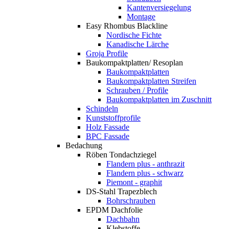
Kantenversiegelung
Montage
Easy Rhombus Blackline
Nordische Fichte
Kanadische Lärche
Groja Profile
Baukompaktplatten/ Resoplan
Baukompaktplatten
Baukompaktplatten Streifen
Schrauben / Profile
Baukompaktplatten im Zuschnitt
Schindeln
Kunststoffprofile
Holz Fassade
BPC Fassade
Bedachung
Röben Tondachziegel
Flandern plus - anthrazit
Flandern plus - schwarz
Piemont - graphit
DS-Stahl Trapezblech
Bohrschrauben
EPDM Dachfolie
Dachbahn
Klebstoffe