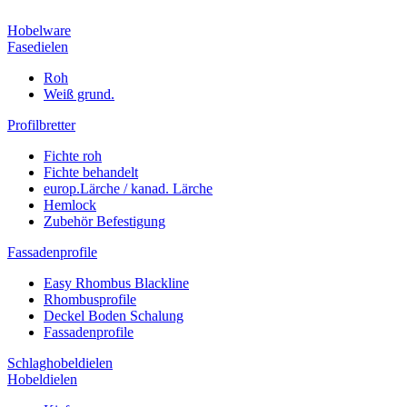
Hobelware
Fasedielen
Roh
Weiß grund.
Profilbretter
Fichte roh
Fichte behandelt
europ.Lärche / kanad. Lärche
Hemlock
Zubehör Befestigung
Fassadenprofile
Easy Rhombus Blackline
Rhombusprofile
Deckel Boden Schalung
Fassadenprofile
Schlaghobeldielen
Hobeldielen