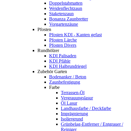
Doppelstabmatten
Weidenflechtzaun
Staketenzaun
Bonanza Zaunbretter
Vorgartenzäune
Pfosten
Pfosten KDI - Kanten gefast
Pfosten Lärche
Pfosten Divers
Rundhölzer
KDI Palisaden
KDI Pfähle
KDI Halbrundriegel
Zubehör Garten
Bodenanker / Beton
Zaunbefestigung
Farbe
Terrassen-Öl
Vergrauungslasur
Öl Lasur
Landhausfarbe / Deckfarbe
Imprägnierung
Isoliergrund
Grünbelag-Entferner / Entgrauer /
Reiniger