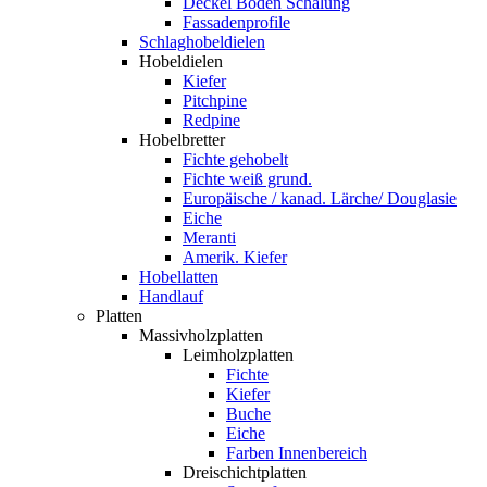
Deckel Boden Schalung
Fassadenprofile
Schlaghobeldielen
Hobeldielen
Kiefer
Pitchpine
Redpine
Hobelbretter
Fichte gehobelt
Fichte weiß grund.
Europäische / kanad. Lärche/ Douglasie
Eiche
Meranti
Amerik. Kiefer
Hobellatten
Handlauf
Platten
Massivholzplatten
Leimholzplatten
Fichte
Kiefer
Buche
Eiche
Farben Innenbereich
Dreischichtplatten