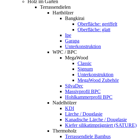
Holz im Garten
Terrassendielen
Harthölzer
Bangkirai
Oberfläche: geriffelt
Oberfläche: glatt
Ipe
Garapa
Unterkonstruktion
WPC / BPC
MegaWood
Classic
Signum
Unterkonstruktion
MegaWood Zubehör
SilvaDec
Massivprofil BPC
Hohlkammerprofil BPC
Nadelhölzer
KDI
Lärche / Douglasie
Kanadische Lärche / Douglasie
Kiefer silikatimprägniert (SATURE)
Thermoholz
Terrassendiele Bambus