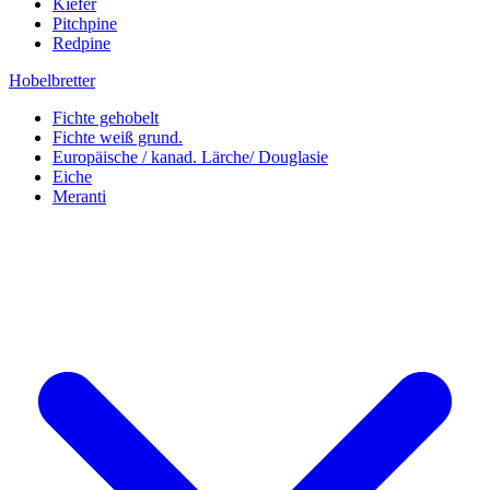
Kiefer
Pitchpine
Redpine
Hobelbretter
Fichte gehobelt
Fichte weiß grund.
Europäische / kanad. Lärche/ Douglasie
Eiche
Meranti