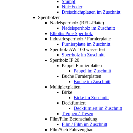
Stumpf
Nut+Feder
Dreischichtplatten im Zuschnitt
Sperrhölzer
Nadelsperrholz (BFU-Platte)
Nadelsperrholz im Zuschnitt
Elliottis Pine Sperrholz
Industriesperrholz / Furnierplatte
Furnierplatte im Zuschnitt
Sperrholz AW 100 wasserfest
Sperrholz im Zuschnitt
Sperrholz IF 20
Pappel Furnierplatten
Pappel im Zuschnitt
Buche Furnierplatten
Buche im Zuschnitt
Multiplexplatten
Birke
Birke im Zuschnitt
Deckfurniert
Deckfurniert im Zuschnitt
Treppen / Tresen
Film/Film Betonschalung
Film / Film im Zuschnitt
Film/Sieb Fahrzeugbau