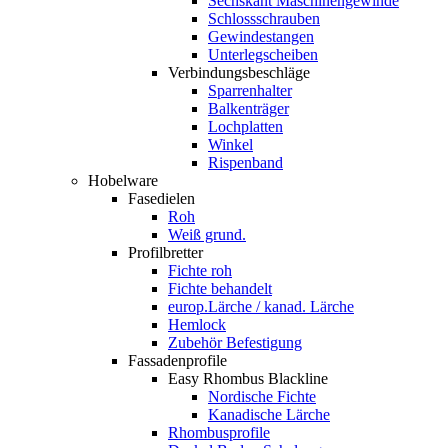
Sechskant Maschinengewinde
Schlossschrauben
Gewindestangen
Unterlegscheiben
Verbindungsbeschläge
Sparrenhalter
Balkenträger
Lochplatten
Winkel
Rispenband
Hobelware
Fasedielen
Roh
Weiß grund.
Profilbretter
Fichte roh
Fichte behandelt
europ.Lärche / kanad. Lärche
Hemlock
Zubehör Befestigung
Fassadenprofile
Easy Rhombus Blackline
Nordische Fichte
Kanadische Lärche
Rhombusprofile