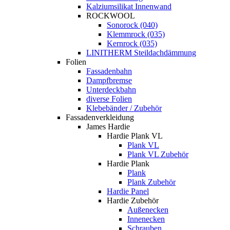
Kalziumsilikat Innenwand
ROCKWOOL
Sonorock (040)
Klemmrock (035)
Kernrock (035)
LINITHERM Steildachdämmung
Folien
Fassadenbahn
Dampfbremse
Unterdeckbahn
diverse Folien
Klebebänder / Zubehör
Fassadenverkleidung
James Hardie
Hardie Plank VL
Plank VL
Plank VL Zubehör
Hardie Plank
Plank
Plank Zubehör
Hardie Panel
Hardie Zubehör
Außenecken
Innenecken
Schrauben