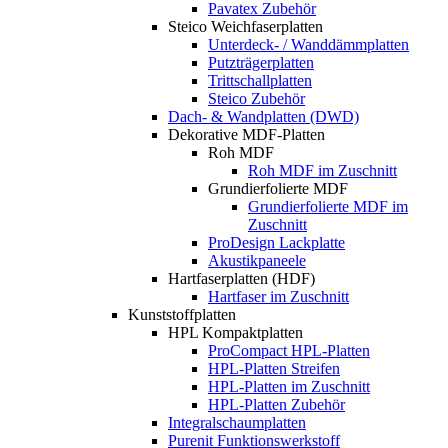
Pavatex Zubehör
Steico Weichfaserplatten
Unterdeck- / Wanddämmplatten
Putzträgerplatten
Trittschallplatten
Steico Zubehör
Dach- & Wandplatten (DWD)
Dekorative MDF-Platten
Roh MDF
Roh MDF im Zuschnitt
Grundierfolierte MDF
Grundierfolierte MDF im
Zuschnitt
ProDesign Lackplatte
Akustikpaneele
Hartfaserplatten (HDF)
Hartfaser im Zuschnitt
Kunststoffplatten
HPL Kompaktplatten
ProCompact HPL-Platten
HPL-Platten Streifen
HPL-Platten im Zuschnitt
HPL-Platten Zubehör
Integralschaumplatten
Purenit Funktionswerkstoff