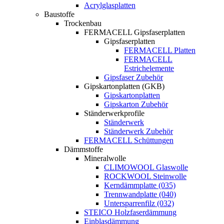
Acrylglasplatten
Baustoffe
Trockenbau
FERMACELL Gipsfaserplatten
Gipsfaserplatten
FERMACELL Platten
FERMACELL
Estrichelemente
Gipsfaser Zubehör
Gipskartonplatten (GKB)
Gipskartonplatten
Gipskarton Zubehör
Ständerwerkprofile
Ständerwerk
Ständerwerk Zubehör
FERMACELL Schüttungen
Dämmstoffe
Mineralwolle
CLIMOWOOL Glaswolle
ROCKWOOL Steinwolle
Kerndämmplatte (035)
Trennwandplatte (040)
Untersparrenfilz (032)
STEICO Holzfaserdämmung
Einblasdämmung