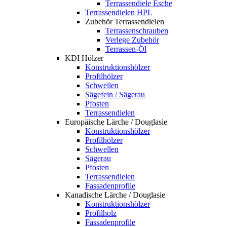
Terrassendiele Esche
Terrassendielen HPL
Zubehör Terrassendielen
Terrassenschrauben
Verlege Zubehör
Terrassen-Öl
KDI Hölzer
Konstruktionshölzer
Profilhölzer
Schwellen
Sägefein / Sägerau
Pfosten
Terrassendielen
Europäische Lärche / Douglasie
Konstruktionshölzer
Profilhölzer
Schwellen
Sägerau
Pfosten
Terrassendielen
Fassadenprofile
Kanadische Lärche / Douglasie
Konstruktionshölzer
Profilholz
Fassadenprofile