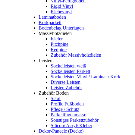
Vinyl-Fertigboden
Rigid Vinyl
Klebevinyl
Laminatboden
Korkparkett
Bodenbelag Unterlagen
Massivholzdielen
Kiefer
Pitchpine
Redpine
Zubehör Massivholzdielen
Leisten
Sockelleisten weiß
Sockelleisten Parkett
Sockelleisten Vinyl / Laminat / Kork
Diverse Leisten
Leisten Zubehör
Zubehör Boden
Stauf
Profile Fußboden
Pflege / Schutz
Parkettfugenmasse
Sonstiges Parkettzubehör
Silicon/ Acryl/ Kleber
Dekor-Paneele (Decke)