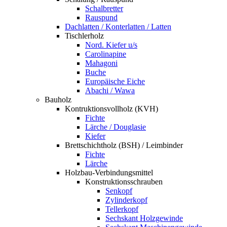
Schalbretter
Rauspund
Dachlatten / Konterlatten / Latten
Tischlerholz
Nord. Kiefer u/s
Carolinapine
Mahagoni
Buche
Europäische Eiche
Abachi / Wawa
Bauholz
Kontruktionsvollholz (KVH)
Fichte
Lärche / Douglasie
Kiefer
Brettschichtholz (BSH) / Leimbinder
Fichte
Lärche
Holzbau-Verbindungsmittel
Konstruktionsschrauben
Senkopf
Zylinderkopf
Tellerkopf
Sechskant Holzgewinde