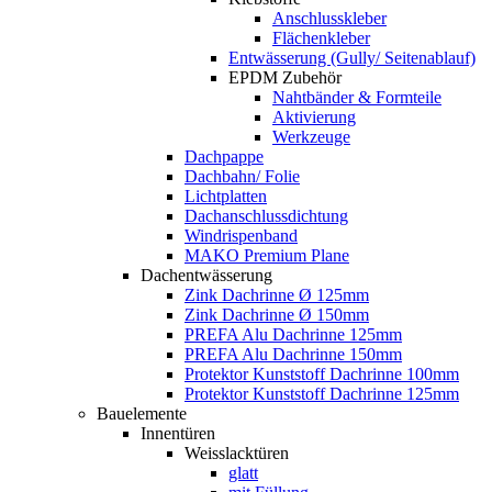
Anschlusskleber
Flächenkleber
Entwässerung (Gully/ Seitenablauf)
EPDM Zubehör
Nahtbänder & Formteile
Aktivierung
Werkzeuge
Dachpappe
Dachbahn/ Folie
Lichtplatten
Dachanschlussdichtung
Windrispenband
MAKO Premium Plane
Dachentwässerung
Zink Dachrinne Ø 125mm
Zink Dachrinne Ø 150mm
PREFA Alu Dachrinne 125mm
PREFA Alu Dachrinne 150mm
Protektor Kunststoff Dachrinne 100mm
Protektor Kunststoff Dachrinne 125mm
Bauelemente
Innentüren
Weisslacktüren
glatt