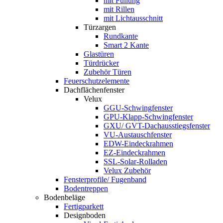
mit Füllung
mit Rillen
mit Lichtausschnitt
Türzargen
Rundkante
Smart 2 Kante
Glastüren
Türdrücker
Zubehör Türen
Feuerschutzelemente
Dachflächenfenster
Velux
GGU-Schwingfenster
GPU-Klapp-Schwingfenster
GXU/ GVT-Dachausstiegsfenster
VU-Austauschfenster
EDW-Eindeckrahmen
EZ-Eindeckrahmen
SSL-Solar-Rolladen
Velux Zubehör
Fensterprofile/ Fugenband
Bodentreppen
Bodenbeläge
Fertigparkett
Designboden