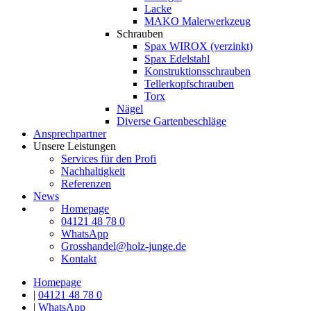
Lacke
MAKO Malerwerkzeug
Schrauben
Spax WIROX (verzinkt)
Spax Edelstahl
Konstruktionsschrauben
Tellerkopfschrauben
Torx
Nägel
Diverse Gartenbeschläge
Ansprechpartner
Unsere Leistungen
Services für den Profi
Nachhaltigkeit
Referenzen
News
Homepage
04121 48 78 0
WhatsApp
Grosshandel@holz-junge.de
Kontakt
Homepage
|
04121 48 78 0
|
WhatsApp