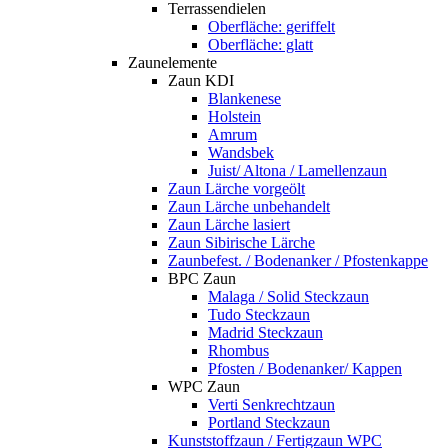
Terrassendielen
Oberfläche: geriffelt
Oberfläche: glatt
Zaunelemente
Zaun KDI
Blankenese
Holstein
Amrum
Wandsbek
Juist/ Altona / Lamellenzaun
Zaun Lärche vorgeölt
Zaun Lärche unbehandelt
Zaun Lärche lasiert
Zaun Sibirische Lärche
Zaunbefest. / Bodenanker / Pfostenkappe
BPC Zaun
Malaga / Solid Steckzaun
Tudo Steckzaun
Madrid Steckzaun
Rhombus
Pfosten / Bodenanker/ Kappen
WPC Zaun
Verti Senkrechtzaun
Portland Steckzaun
Kunststoffzaun / Fertigzaun WPC