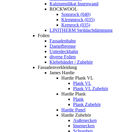
Kalziumsilikat Innenwand
ROCKWOOL
Sonorock (040)
Klemmrock (035)
Kernrock (035)
LINITHERM Steildachdämmung
Folien
Fassadenbahn
Dampfbremse
Unterdeckbahn
diverse Folien
Klebebänder / Zubehör
Fassadenverkleidung
James Hardie
Hardie Plank VL
Plank VL
Plank VL Zubehör
Hardie Plank
Plank
Plank Zubehör
Hardie Panel
Hardie Zubehör
Außenecken
Innenecken
Schrauben