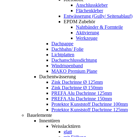
Anschlusskleber
Flächenkleber
Entwässerung (Gully/ Seitenablauf)
EPDM Zubehör
Nahtbänder & Formteile
Aktivierung
Werkzeuge
Dachpappe
Dachbahn/ Folie
Lichtplatten
Dachanschlussdichtung
Windrispenband
MAKO Premium Plane
Dachentwässerung
Zink Dachrinne Ø 125mm
Zink Dachrinne Ø 150mm
PREFA Alu Dachrinne 125mm
PREFA Alu Dachrinne 150mm
Protektor Kunststoff Dachrinne 100mm
Protektor Kunststoff Dachrinne 125mm
Bauelemente
Innentüren
Weisslacktüren
glatt