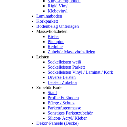
Vinyl-Fertigboden
Rigid Vinyl
Klebevinyl
Laminatboden
Korkparkett
Bodenbelag Unterlagen
Massivholzdielen
Kiefer
Pitchpine
Redpine
Zubehör Massivholzdielen
Leisten
Sockelleisten weiß
Sockelleisten Parkett
Sockelleisten Vinyl / Laminat / Kork
Diverse Leisten
Leisten Zubehör
Zubehör Boden
Stauf
Profile Fußboden
Pflege / Schutz
Parkettfugenmasse
Sonstiges Parkettzubehör
Silicon/ Acryl/ Kleber
Dekor-Paneele (Decke)