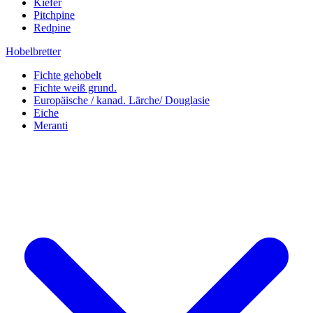
Kiefer
Pitchpine
Redpine
Hobelbretter
Fichte gehobelt
Fichte weiß grund.
Europäische / kanad. Lärche/ Douglasie
Eiche
Meranti