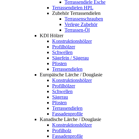
Terrassendiele Esche
Terrassendielen HPL
Zubehör Terrassendielen
Terrassenschrauben
Verlege Zubehör
Terrassen-Öl
KDI Hölzer
Konstruktionshölzer
Profilhölzer
Schwellen
Sägefein / Sägerau
Pfosten
Terrassendielen
Europäische Lärche / Douglasie
Konstruktionshölzer
Profilhölzer
Schwellen
Sägerau
Pfosten
Terrassendielen
Fassadenprofile
Kanadische Lärche / Douglasie
Konstruktionshölzer
Profilholz
Fassadenprofile