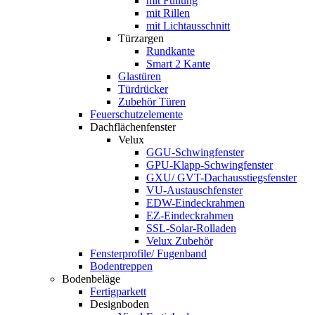
mit Füllung
mit Rillen
mit Lichtausschnitt
Türzargen
Rundkante
Smart 2 Kante
Glastüren
Türdrücker
Zubehör Türen
Feuerschutzelemente
Dachflächenfenster
Velux
GGU-Schwingfenster
GPU-Klapp-Schwingfenster
GXU/ GVT-Dachausstiegsfenster
VU-Austauschfenster
EDW-Eindeckrahmen
EZ-Eindeckrahmen
SSL-Solar-Rolladen
Velux Zubehör
Fensterprofile/ Fugenband
Bodentreppen
Bodenbeläge
Fertigparkett
Designboden