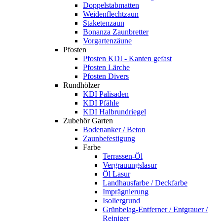
Doppelstabmatten
Weidenflechtzaun
Staketenzaun
Bonanza Zaunbretter
Vorgartenzäune
Pfosten
Pfosten KDI - Kanten gefast
Pfosten Lärche
Pfosten Divers
Rundhölzer
KDI Palisaden
KDI Pfähle
KDI Halbrundriegel
Zubehör Garten
Bodenanker / Beton
Zaunbefestigung
Farbe
Terrassen-Öl
Vergrauungslasur
Öl Lasur
Landhausfarbe / Deckfarbe
Imprägnierung
Isoliergrund
Grünbelag-Entferner / Entgrauer /
Reiniger