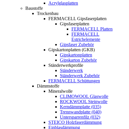
Acrylglasplatten
Baustoffe
Trockenbau
FERMACELL Gipsfaserplatten
Gipsfaserplatten
FERMACELL Platten
FERMACELL
Estrichelemente
Gipsfaser Zubehör
Gipskartonplatten (GKB)
Gipskartonplatten
Gipskarton Zubehör
Ständerwerkprofile
Ständerwerk
Ständerwerk Zubehör
FERMACELL Schüttungen
Dämmstoffe
Mineralwolle
CLIMOWOOL Glaswolle
ROCKWOOL Steinwolle
Kerndämmplatte (035)
Trennwandplatte (040)
Untersparrenfilz (032)
STEICO Holzfaserdämmung
Einblasdämmung