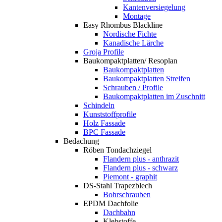
Kantenversiegelung
Montage
Easy Rhombus Blackline
Nordische Fichte
Kanadische Lärche
Groja Profile
Baukompaktplatten/ Resoplan
Baukompaktplatten
Baukompaktplatten Streifen
Schrauben / Profile
Baukompaktplatten im Zuschnitt
Schindeln
Kunststoffprofile
Holz Fassade
BPC Fassade
Bedachung
Röben Tondachziegel
Flandern plus - anthrazit
Flandern plus - schwarz
Piemont - graphit
DS-Stahl Trapezblech
Bohrschrauben
EPDM Dachfolie
Dachbahn
Klebstoffe