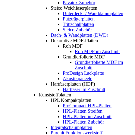
Pavatex Zubehör
Steico Weichfaserplatten
Unterdeck- / Wanddämmplatten
Putzträgerplatten
Trittschallplatten
Steico Zubehör
Dach- & Wandplatten (DWD)
Dekorative MDF-Platten
Roh MDF
Roh MDF im Zuschnitt
Grundierfolierte MDF
Grundierfolierte MDF im
Zuschnitt
ProDesign Lackplatte
Akustikpaneele
Hartfaserplatten (HDF)
Hartfaser im Zuschnitt
Kunststoffplatten
HPL Kompaktplatten
ProCompact HPL-Platten
HPL-Platten Streifen
HPL-Platten im Zuschnitt
HPL-Platten Zubehör
Integralschaumplatten
Purenit Funktionswerkstoff