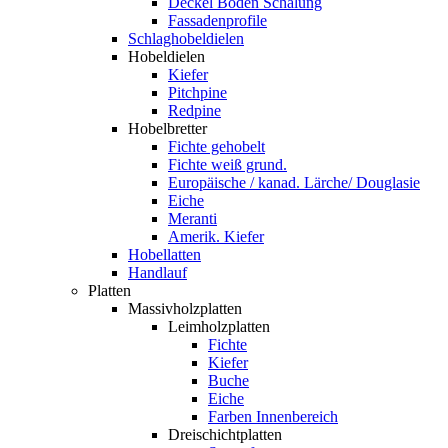
Deckel Boden Schalung
Fassadenprofile
Schlaghobeldielen
Hobeldielen
Kiefer
Pitchpine
Redpine
Hobelbretter
Fichte gehobelt
Fichte weiß grund.
Europäische / kanad. Lärche/ Douglasie
Eiche
Meranti
Amerik. Kiefer
Hobellatten
Handlauf
Platten
Massivholzplatten
Leimholzplatten
Fichte
Kiefer
Buche
Eiche
Farben Innenbereich
Dreischichtplatten