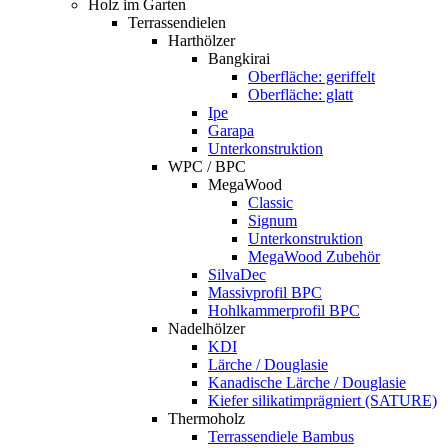
Holz im Garten
Terrassendielen
Harthölzer
Bangkirai
Oberfläche: geriffelt
Oberfläche: glatt
Ipe
Garapa
Unterkonstruktion
WPC / BPC
MegaWood
Classic
Signum
Unterkonstruktion
MegaWood Zubehör
SilvaDec
Massivprofil BPC
Hohlkammerprofil BPC
Nadelhölzer
KDI
Lärche / Douglasie
Kanadische Lärche / Douglasie
Kiefer silikatimprägniert (SATURE)
Thermoholz
Terrassendiele Bambus