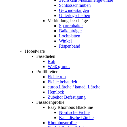
Sechskant Maschinengewinde
Schlossschrauben
Gewindestangen
Unterlegscheiben
Verbindungsbeschläge
Sparrenhalter
Balkenträger
Lochplatten
Winkel
Rispenband
Hobelware
Fasedielen
Roh
Weiß grund.
Profilbretter
Fichte roh
Fichte behandelt
europ.Lärche / kanad. Lärche
Hemlock
Zubehör Befestigung
Fassadenprofile
Easy Rhombus Blackline
Nordische Fichte
Kanadische Lärche
Rhombusprofile