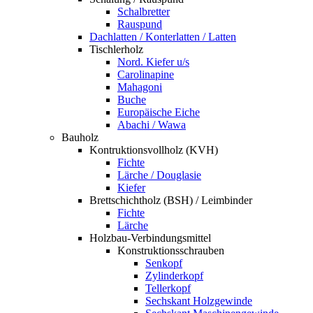
Schalbretter
Rauspund
Dachlatten / Konterlatten / Latten
Tischlerholz
Nord. Kiefer u/s
Carolinapine
Mahagoni
Buche
Europäische Eiche
Abachi / Wawa
Bauholz
Kontruktionsvollholz (KVH)
Fichte
Lärche / Douglasie
Kiefer
Brettschichtholz (BSH) / Leimbinder
Fichte
Lärche
Holzbau-Verbindungsmittel
Konstruktionsschrauben
Senkopf
Zylinderkopf
Tellerkopf
Sechskant Holzgewinde