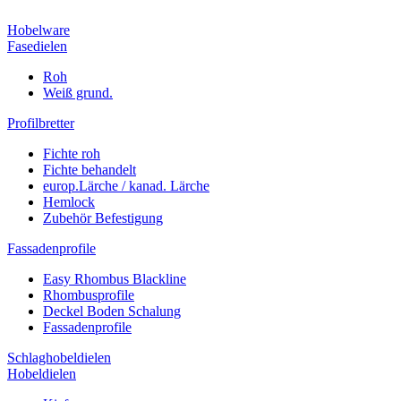
Hobelware
Fasedielen
Roh
Weiß grund.
Profilbretter
Fichte roh
Fichte behandelt
europ.Lärche / kanad. Lärche
Hemlock
Zubehör Befestigung
Fassadenprofile
Easy Rhombus Blackline
Rhombusprofile
Deckel Boden Schalung
Fassadenprofile
Schlaghobeldielen
Hobeldielen