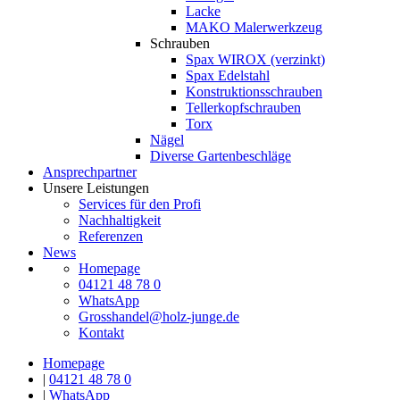
Lacke
MAKO Malerwerkzeug
Schrauben
Spax WIROX (verzinkt)
Spax Edelstahl
Konstruktionsschrauben
Tellerkopfschrauben
Torx
Nägel
Diverse Gartenbeschläge
Ansprechpartner
Unsere Leistungen
Services für den Profi
Nachhaltigkeit
Referenzen
News
Homepage
04121 48 78 0
WhatsApp
Grosshandel@holz-junge.de
Kontakt
Homepage
|
04121 48 78 0
|
WhatsApp