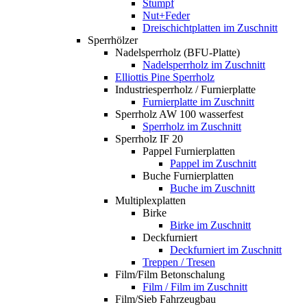
Stumpf
Nut+Feder
Dreischichtplatten im Zuschnitt
Sperrhölzer
Nadelsperrholz (BFU-Platte)
Nadelsperrholz im Zuschnitt
Elliottis Pine Sperrholz
Industriesperrholz / Furnierplatte
Furnierplatte im Zuschnitt
Sperrholz AW 100 wasserfest
Sperrholz im Zuschnitt
Sperrholz IF 20
Pappel Furnierplatten
Pappel im Zuschnitt
Buche Furnierplatten
Buche im Zuschnitt
Multiplexplatten
Birke
Birke im Zuschnitt
Deckfurniert
Deckfurniert im Zuschnitt
Treppen / Tresen
Film/Film Betonschalung
Film / Film im Zuschnitt
Film/Sieb Fahrzeugbau