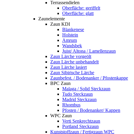
Terrassendielen
Oberfläche: geriffelt
Oberfläche: glatt
Zaunelemente
Zaun KDI
Blankenese
Holstein
Amrum
Wandsbek
Juist/ Altona / Lamellenzaun
Zaun Lärche vorgeölt
Zaun Lärche unbehandelt
Zaun Lärche lasiert
Zaun Sibirische Lärche
Zaunbefest. / Bodenanker / Pfostenkappe
BPC Zaun
Malaga / Solid Steckzaun
Tudo Steckzaun
Madrid Steckzaun
Rhombus
Pfosten / Bodenanker/ Kappen
WPC Zaun
Verti Senkrechtzaun
Portland Steckzaun
Kunststoffzaun / Fertigzaun WPC