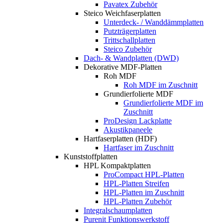
Pavatex Zubehör
Steico Weichfaserplatten
Unterdeck- / Wanddämmplatten
Putzträgerplatten
Trittschallplatten
Steico Zubehör
Dach- & Wandplatten (DWD)
Dekorative MDF-Platten
Roh MDF
Roh MDF im Zuschnitt
Grundierfolierte MDF
Grundierfolierte MDF im
Zuschnitt
ProDesign Lackplatte
Akustikpaneele
Hartfaserplatten (HDF)
Hartfaser im Zuschnitt
Kunststoffplatten
HPL Kompaktplatten
ProCompact HPL-Platten
HPL-Platten Streifen
HPL-Platten im Zuschnitt
HPL-Platten Zubehör
Integralschaumplatten
Purenit Funktionswerkstoff