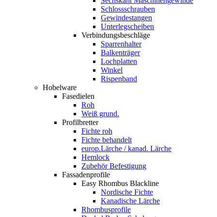
Sechskant Maschinengewinde
Schlossschrauben
Gewindestangen
Unterlegscheiben
Verbindungsbeschläge
Sparrenhalter
Balkenträger
Lochplatten
Winkel
Rispenband
Hobelware
Fasedielen
Roh
Weiß grund.
Profilbretter
Fichte roh
Fichte behandelt
europ.Lärche / kanad. Lärche
Hemlock
Zubehör Befestigung
Fassadenprofile
Easy Rhombus Blackline
Nordische Fichte
Kanadische Lärche
Rhombusprofile