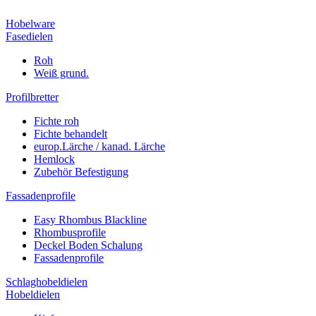
Hobelware
Fasedielen
Roh
Weiß grund.
Profilbretter
Fichte roh
Fichte behandelt
europ.Lärche / kanad. Lärche
Hemlock
Zubehör Befestigung
Fassadenprofile
Easy Rhombus Blackline
Rhombusprofile
Deckel Boden Schalung
Fassadenprofile
Schlaghobeldielen
Hobeldielen