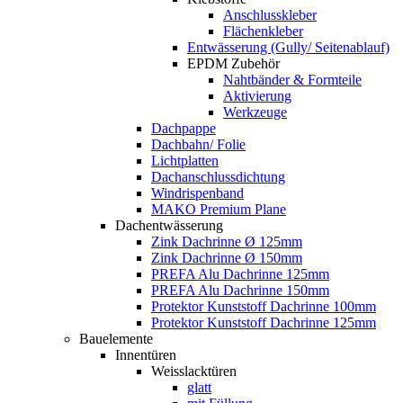
Anschlusskleber
Flächenkleber
Entwässerung (Gully/ Seitenablauf)
EPDM Zubehör
Nahtbänder & Formteile
Aktivierung
Werkzeuge
Dachpappe
Dachbahn/ Folie
Lichtplatten
Dachanschlussdichtung
Windrispenband
MAKO Premium Plane
Dachentwässerung
Zink Dachrinne Ø 125mm
Zink Dachrinne Ø 150mm
PREFA Alu Dachrinne 125mm
PREFA Alu Dachrinne 150mm
Protektor Kunststoff Dachrinne 100mm
Protektor Kunststoff Dachrinne 125mm
Bauelemente
Innentüren
Weisslacktüren
glatt