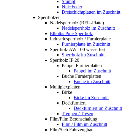
Stumpf
Nut+Feder
Dreischichtplatten im Zuschnitt
Sperrhölzer
Nadelsperrholz (BFU-Platte)
Nadelsperrholz im Zuschnitt
Elliottis Pine Sperrholz
Industriesperrholz / Furnierplatte
Furnierplatte im Zuschnitt
Sperrholz AW 100 wasserfest
Sperrholz im Zuschnitt
Sperrholz IF 20
Pappel Furnierplatten
Pappel im Zuschnitt
Buche Furnierplatten
Buche im Zuschnitt
Multiplexplatten
Birke
Birke im Zuschnitt
Deckfurniert
Deckfurniert im Zuschnitt
Treppen / Tresen
Film/Film Betonschalung
Film / Film im Zuschnitt
Film/Sieb Fahrzeugbau