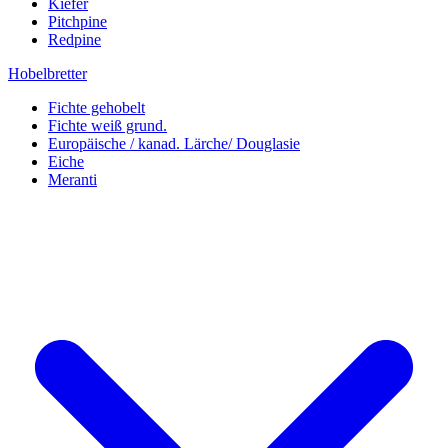
Kiefer
Pitchpine
Redpine
Hobelbretter
Fichte gehobelt
Fichte weiß grund.
Europäische / kanad. Lärche/ Douglasie
Eiche
Meranti