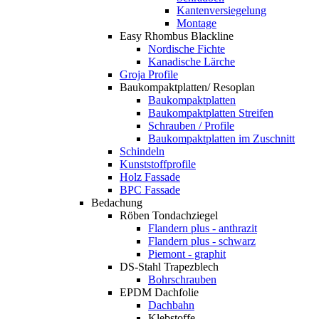
Kantenversiegelung
Montage
Easy Rhombus Blackline
Nordische Fichte
Kanadische Lärche
Groja Profile
Baukompaktplatten/ Resoplan
Baukompaktplatten
Baukompaktplatten Streifen
Schrauben / Profile
Baukompaktplatten im Zuschnitt
Schindeln
Kunststoffprofile
Holz Fassade
BPC Fassade
Bedachung
Röben Tondachziegel
Flandern plus - anthrazit
Flandern plus - schwarz
Piemont - graphit
DS-Stahl Trapezblech
Bohrschrauben
EPDM Dachfolie
Dachbahn
Klebstoffe