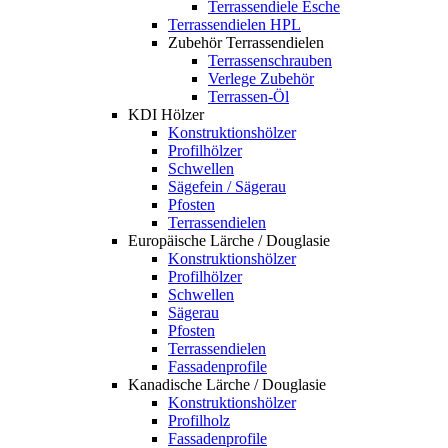
Terrassendiele Esche
Terrassendielen HPL
Zubehör Terrassendielen
Terrassenschrauben
Verlege Zubehör
Terrassen-Öl
KDI Hölzer
Konstruktionshölzer
Profilhölzer
Schwellen
Sägefein / Sägerau
Pfosten
Terrassendielen
Europäische Lärche / Douglasie
Konstruktionshölzer
Profilhölzer
Schwellen
Sägerau
Pfosten
Terrassendielen
Fassadenprofile
Kanadische Lärche / Douglasie
Konstruktionshölzer
Profilholz
Fassadenprofile