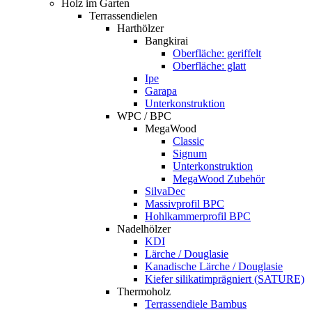
Holz im Garten
Terrassendielen
Harthölzer
Bangkirai
Oberfläche: geriffelt
Oberfläche: glatt
Ipe
Garapa
Unterkonstruktion
WPC / BPC
MegaWood
Classic
Signum
Unterkonstruktion
MegaWood Zubehör
SilvaDec
Massivprofil BPC
Hohlkammerprofil BPC
Nadelhölzer
KDI
Lärche / Douglasie
Kanadische Lärche / Douglasie
Kiefer silikatimprägniert (SATURE)
Thermoholz
Terrassendiele Bambus