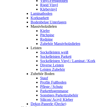
Vinyl-Fertigboden
Rigid Vinyl
Klebevinyl
Laminatboden
Korkparkett
Bodenbelag Unterlagen
Massivholzdielen
Kiefer
Pitchpine
Redpine
Zubehör Massivholzdielen
Leisten
Sockelleisten weiß
Sockelleisten Parkett
Sockelleisten Vinyl / Laminat / Kork
Diverse Leisten
Leisten Zubehör
Zubehör Boden
Stauf
Profile Fußboden
Pflege / Schutz
Parkettfugenmasse
Sonstiges Parkettzubehör
Silicon/ Acryl/ Kleber
Dekor-Paneele (Decke)