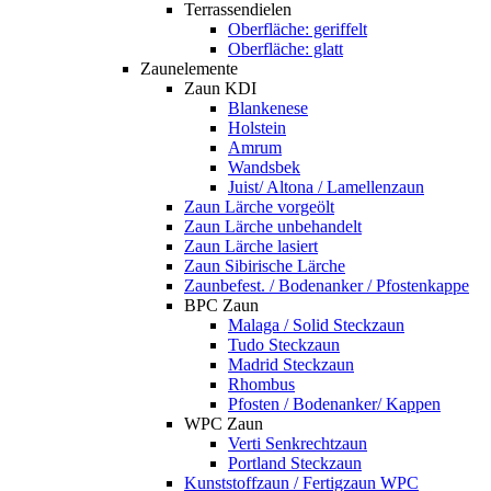
Terrassendielen
Oberfläche: geriffelt
Oberfläche: glatt
Zaunelemente
Zaun KDI
Blankenese
Holstein
Amrum
Wandsbek
Juist/ Altona / Lamellenzaun
Zaun Lärche vorgeölt
Zaun Lärche unbehandelt
Zaun Lärche lasiert
Zaun Sibirische Lärche
Zaunbefest. / Bodenanker / Pfostenkappe
BPC Zaun
Malaga / Solid Steckzaun
Tudo Steckzaun
Madrid Steckzaun
Rhombus
Pfosten / Bodenanker/ Kappen
WPC Zaun
Verti Senkrechtzaun
Portland Steckzaun
Kunststoffzaun / Fertigzaun WPC