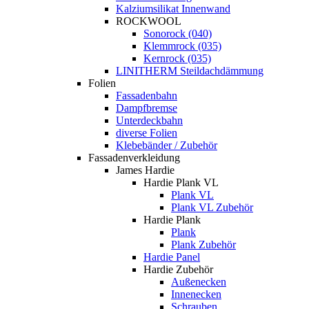
Kalziumsilikat Innenwand
ROCKWOOL
Sonorock (040)
Klemmrock (035)
Kernrock (035)
LINITHERM Steildachdämmung
Folien
Fassadenbahn
Dampfbremse
Unterdeckbahn
diverse Folien
Klebebänder / Zubehör
Fassadenverkleidung
James Hardie
Hardie Plank VL
Plank VL
Plank VL Zubehör
Hardie Plank
Plank
Plank Zubehör
Hardie Panel
Hardie Zubehör
Außenecken
Innenecken
Schrauben