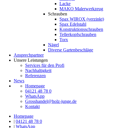
Lacke
MAKO Malerwerkzeug
Schrauben
Spax WIROX (verzinkt)
Spax Edelstahl
Konstruktionsschrauben
Tellerkopfschrauben
Torx
Nägel
Diverse Gartenbeschläge
Ansprechpartner
Unsere Leistungen
Services für den Profi
Nachhaltigkeit
Referenzen
News
Homepage
04121 48 78 0
WhatsApp
Grosshandel@holz-junge.de
Kontakt
Homepage
|
04121 48 78 0
|
WhatsApp