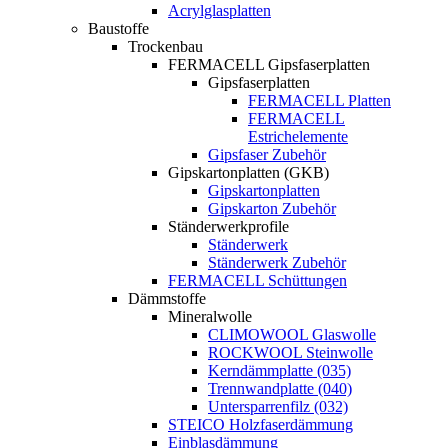
Acrylglasplatten
Baustoffe
Trockenbau
FERMACELL Gipsfaserplatten
Gipsfaserplatten
FERMACELL Platten
FERMACELL
Estrichelemente
Gipsfaser Zubehör
Gipskartonplatten (GKB)
Gipskartonplatten
Gipskarton Zubehör
Ständerwerkprofile
Ständerwerk
Ständerwerk Zubehör
FERMACELL Schüttungen
Dämmstoffe
Mineralwolle
CLIMOWOOL Glaswolle
ROCKWOOL Steinwolle
Kerndämmplatte (035)
Trennwandplatte (040)
Untersparrenfilz (032)
STEICO Holzfaserdämmung
Einblasdämmung