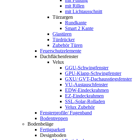
mit Füllung
mit Rillen
mit Lichtausschnitt
Türzargen
Rundkante
Smart 2 Kante
Glastüren
Türdrücker
Zubehör Türen
Feuerschutzelemente
Dachflächenfenster
Velux
GGU-Schwingfenster
GPU-Klapp-Schwingfenster
GXU/ GVT-Dachausstiegsfenster
VU-Austauschfenster
EDW-Eindeckrahmen
EZ-Eindeckrahmen
SSL-Solar-Rolladen
Velux Zubehör
Fensterprofile/ Fugenband
Bodentreppen
Bodenbeläge
Fertigparkett
Designboden