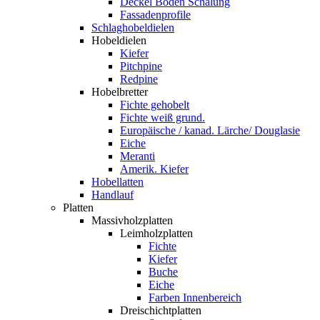
Deckel Boden Schalung
Fassadenprofile
Schlaghobeldielen
Hobeldielen
Kiefer
Pitchpine
Redpine
Hobelbretter
Fichte gehobelt
Fichte weiß grund.
Europäische / kanad. Lärche/ Douglasie
Eiche
Meranti
Amerik. Kiefer
Hobellatten
Handlauf
Platten
Massivholzplatten
Leimholzplatten
Fichte
Kiefer
Buche
Eiche
Farben Innenbereich
Dreischichtplatten