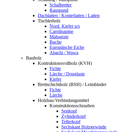
Schalbretter
Rauspund
Dachlatten / Konterlatten / Latten
Tischlerholz
Nord. Kiefer u/s
Carolinapine
Mahagoni
Buche
Europäische Eiche
Abachi / Wawa
Bauholz
Kontruktionsvollholz (KVH)
Fichte
Lärche / Douglasie
Kiefer
Brettschichtholz (BSH) / Leimbinder
Fichte
Lärche
Holzbau-Verbindungsmittel
Konstruktionsschrauben
Senkopf
Zylinderkopf
Tellerkopf
Sechskant Holzgewinde